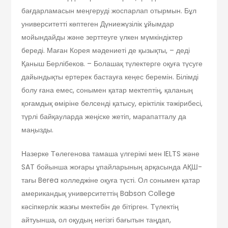
бағдарламасын меңгеруді жоспарлап отырмын. Бұл
университетті көптеген Дүниежүзілік ұйымдар
мойындайды және зерттеуге үлкен мүмкіндіктер
береді. Маған Корея мәдениеті де қызықты, – деді
Қаныш Берлібеков. – Болашақ түлектерге оқуға түсуге
дайындықты ертерек бастауға кеңес беремін. Білімді
болу ғана емес, сонымен қатар мектептің, қаланың
қоғамдық өміріне белсенді қатысу, еріктілік тәжірибесі,
түрлі байқауларда жеңіске жетіп, марапатталу да
маңызды.
Назерке Төлегенова тамаша үлгерімі мен IELTS және
SAT бойынша жоғары ұпайларының арқасында АҚШ-
тағы Berea колледжіне оқуға түсті. Ол сонымен қатар
американдық университеттің Babson College
кәсіпкерлік жазғы мектебін де бітірген. Түлектің
айтуынша, ол оқудың негізгі бағытын таңдап,