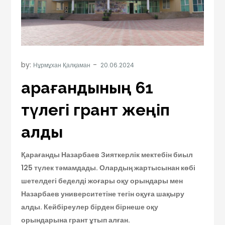
by:
Нұрмұхан Қалқаман
Қарағандының 61
түлегі грант жеңіп
алды
Қарағанды Назарбаев Зияткерлік мектебін биыл
125 түлек тәмамдады.
Олардың жартысынан көбі
шетелдегі беделді жоғары оқу орындары мен
Назарбаев университетіне тегін оқуға шақыру
алды. Кейбіреулер бірден бірнеше оқу
орындарына грант ұтып алған.