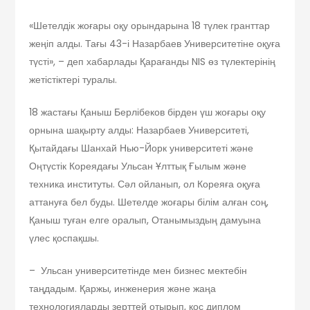
«Шетелдік жоғары оқу орындарына 18 түлек гранттар
жеңіп алды. Тағы 43-і Назарбаев Университетіне оқуға
түсті», – деп хабарлады Қарағанды NIS өз түлектерінің
жетістіктері туралы.
18 жастағы Қаныш Берлібеков бірден үш жоғары оқу
орнына шақырту алды: Назарбаев Университеті,
Қытайдағы Шанхай Нью-Йорк университеті және
Оңтүстік Кореядағы Ульсан Ұлттық Ғылым және
техника институты. Сәл ойланып, ол Кореяға оқуға
аттануға бел буды. Шетелде жоғары білім алған соң,
Қаныш туған елге оралып, Отанымыздың дамуына
үлес қоспақшы.
– Ульсан университетінде мен бизнес мектебін
таңдадым. Қаржы, инженерия және жаңа
технологияларды зерттей отырып, қос диплом