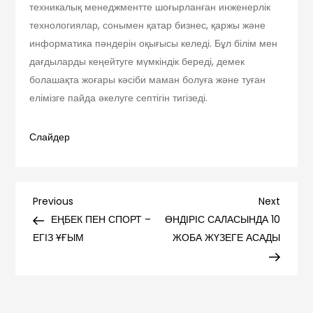
техникалық менеджментте шоғырланған инженерлік
технологиялар, сонымен қатар бизнес, қаржы және
информатика пәндерін оқығысы келеді. Бұл білім мен
дағдыларды кеңейтуге мүмкіндік береді, демек
болашақта жоғары кәсіби маман болуға және туған
елімізге пайда әкелуге септігін тигізеді.
Слайдер
Навигация
Previous
Next
Previous
Next
Post
Post
ЕҢБЕК ПЕН СПОРТ –
ӨНДІРІС САЛАСЫНДА 10
по
ЕГІЗ ҰҒЫМ
ЖОБА ЖҮЗЕГЕ АСАДЫ
записям