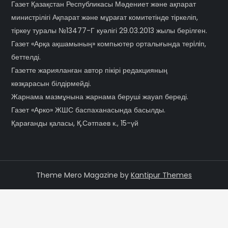
Газет Қазақстан Республикасы Мәдениет және ақпарат
министрілігі Ақпарат және мұрағат комитетінде тіркеліп,
тіркеу туралы №13477-Г куәлігі 29.03.2013 жылы берілген.
Газет «Арқа ақшамының» компьютер орталығында терiлiп,
беттелді.
Газетте жарияланған автор пікірі редакцияның
көзқарасын білдірмейді.
Жарнама мазмұнына жарнама беруші жауап береді.
Газет «Арко» ЖШС баспаханасында басылды.
Қарағанды қаласы, Қ.Сәтпаев к., 15-үй
Theme Mero Magazine by
Kantipur Themes