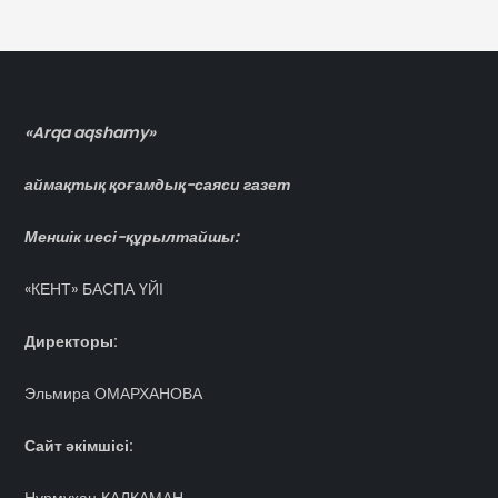
«Arqa aqshamy»
аймақтық қоғамдық-саяси газет
Меншік иесі-құрылтайшы:
«КЕНТ» БАСПА ҮЙІ
Директоры:
Эльмира ОМАРХАНОВА
Сайт әкімшісі: