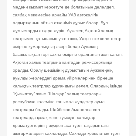
мәдени қызмет көрсетуге де болатынын дәлелдеп,
саябақ мекемесіне арнайы УАЗ автокөлігін
алдыртқанын айтып өткеніміз дұрыс болар. Бұл
жұмыстарды атқара жүріп Аужекең Ақтоғай халық
театрымен қатынасын үзген жоқ. Уақыт өте келе театр
өміріне құмарлықтың әсері болар Аужекең
басшылықтан гөрі сахна өміріне оралғанын жөн санап,
Ақтоғай халық театрына қайтадан режиссерлыққа
оралды. Оралу шешімінің дұрыстығын Аужекеңнің
ауылды жерлердегі драма үйірмелерінен бірнеше
халықтық театрлар құрғандығы дәлел. Олардың ішінде
“Қызылтау” және “Шалқар” халық театрлары
республика көлеміне танымал жүлдегер ауыл
театрлары болды. Шайбеков Аманолла сол
театрларда қазақ және туысқан халықтар
драматургтерінің жүзден аса түрлі тақырыптағы
шығармаларын сахналады. Сахнада қойылатын түрлі