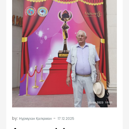
by:
Нұрмұхан Қалқаман