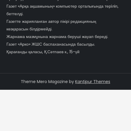
Газет «Арқа ақшамының» компьютер орталығында терiлiп,
беттелді.
Газетте жарияланған автор пікірі редакцияның
көзқарасын білдірмейді.
Жарнама мазмұнына жарнама беруші жауап береді.
Газет «Арко» ЖШС баспаханасында басылды.
Қарағанды қаласы, Қ.Сәтпаев к., 15-үй
Theme Mero Magazine by
Kantipur Themes