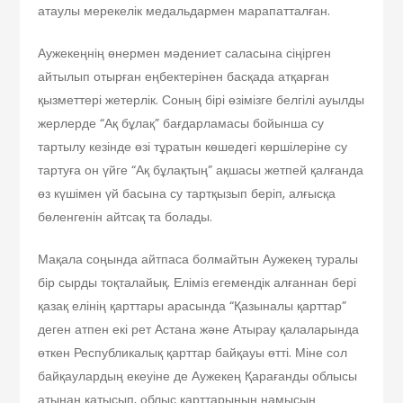
атаулы мерекелік медальдармен марапатталған.
Аужекеңнің өнермен мәдениет саласына сіңірген
айтылып отырған еңбектерінен басқада атқарған
қызметтері жетерлік. Соның бірі өзімізге белгілі ауылды
жерлерде “Ақ бұлақ” бағдарламасы бойынша су
тартылу кезінде өзі тұратын көшедегі көршілеріне су
тартуға он үйге “Ақ бұлақтың” ақшасы жетпей қалғанда
өз күшімен үй басына су тартқызып беріп, алғысқа
бөленгенін айтсақ та болады.
Мақала соңында айтпаса болмайтын Аужекең туралы
бір сырды тоқталайық. Еліміз егемендік алғаннан бері
қазақ елінің қарттары арасында “Қазыналы қарттар”
деген атпен екі рет Астана және Атырау қалаларында
өткен Республикалық қарттар байқауы өтті. Міне сол
байқаулардың екеуіне де Аужекең Қарағанды облысы
атынан қатысып, облыс қарттарының намысын