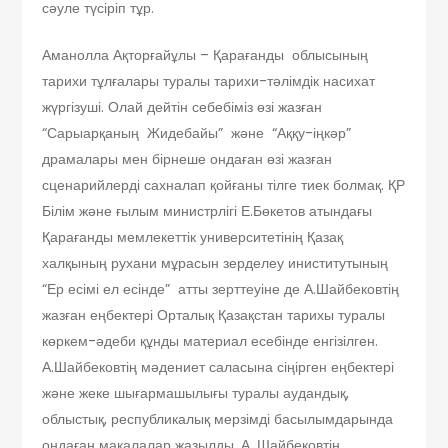
сәуле түсіріп тұр.
Аманолла Ақторғайұлы – Қарағанды облысының
тарихи тұлғалары туралы тарихи-тәлімдік насихат
жүргізуші. Олай дейтін себебіміз өзі жазған
“Сарыарқаның Жидебайы” және “Аққу-іңкәр”
драмалары мен бірнеше ондаған өзі жазған
сценарийлерді сахналап қойғаны тілге тиек болмақ. ҚР
Білім және ғылым министрлігі Е.Бөкетов атындағы
Қарағанды мемлекеттік университетінің Қазақ
халқының рухани мұрасын зерделеу иниститутының
“Ер есімі ел есінде” атты зерттеуіне де А.Шайбековтің
жазған еңбектері Орталық Қазақстан тарихы туралы
көркем-әдеби құнды материал есебінде енгізілген.
А.Шайбековтің мәдениет саласына сіңірген еңбектері
және жеке шығармашылығы туралы аудандық,
облыстық, республикалық мерзімді басылымдарында
ондаған мақалалар жазылды. А. Шайбековтің