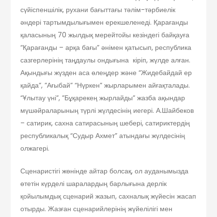
сүйіспеншілік, рухани бағыттағы тәлім-тәрбиелік
әндері тартымдылығымен ерекшеленеді. Қарағанды
қаласының 70 жылдық мерейтойы кезіндегі байқауға
“Қарағанды – арқа бағы” әнімен қатысып, республика
сазгерлерінің таңдаулы ондығына кіріп, жүлде алған.
Ақындығы жүзден аса өлеңдер және “Жидебайдай ер
қайда”, ”Ағыбай” “Нүркен” жырларымен айғақталады.
“Ұлытау үні”, ”Бұқарекең жырлайды” жазба ақындар
мүшәйраларының түрлі жүлдесінің иегері. А.Шайбеков
– сатирик, сахна сатирасының шебері, сатириктердің
республикалық “Судыр Ахмет” атындағы жүлдесінің
олжагері.
Сценаристігі жөнінде айтар болсақ, ол ауданымызда
өтетін күрделі шаралардың барлығына дерлік
қойылымдық сценарий жазып, сахналық жүйесін жасап
отырды. Жазған сценарийлерінің жүйелілігі мен