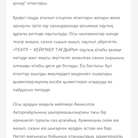
қонар” кітаптары.
Қазіргі таңда аталып отырған кітаптары жоғары және
арнаулы орта оқу орындарында қосымша оқулық
құралы ретінде оқытылуда. Осы шығармалар ішінде
театр өнерін, сахна сырын ашып, оқытып үйрететін
«ТЕАТР – КЕЙІПКЕР ТАҒДЫРЫ» оқулық кітабы қазақи
негізде жан-жақты зерттеліп жазылған сахна сырының
алғашқы кітабы десе де болады. Ең бастысы бұл
кітаптар ауылды жерлердегі мәдениет ошақтары
қызметкерлерінің кәсіби қызметтерін атқаруда өз
пайдасын тигізуде.
Осы арадан мақала кейіпкері Аманолла
Ақторғайұлының шығармашылықтағы тағы бір
ерекшелігі туралы сөз қозғайық. Аужекеңнің сөзін өзі
жазып, сазын өзі шығарған жүзден астам әні бар.
Негізгі мағынасы бойынша отаншылдық, адамгершілік,