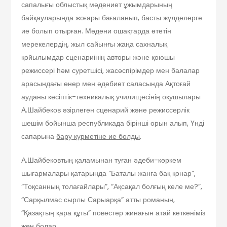
сапалығы облыстық мәдениет ұжымдарының
байқауларында жоғары бағаланып, басты жүлделерге
ие болып отырған. Мәдени ошақтарда өтетін
мерекелердің, жыл сайынғы жаңа сахналық
қойылымдар сценариінің авторы және қоюшы
режиссері һәм суретшісі, жасөспірімдер мен балалар
арасындағы өнер мен әдебиет саласында Ақтоғай
ауданы кәсіптік-техникалық училищесінің оқушылары
А.Шайбеков әзірлеген сценарий және режиссерлік
шешім бойынша республикада бірінші орын алып, Үнді
сапарына
бару құрметіне ие болды
.
А.Шайбековтың қаламынан туған әдеби-көркем
шығармалары қатарында “Баталы жанға бақ қонар”,
“Тоқсанның толағайлары”, “Ақсақал болғың келе ме?”,
“Сарқылмас сырлы Сарыарқа” атты романын,
“Қазақтың қара құты” повестер жинағын атай кеткеніміз
жөн болар.