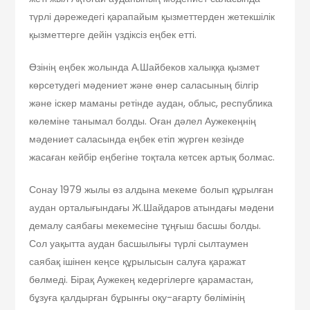
түрлі дәрежедегі қарапайым қызметтерден жетекшілік
қызметтерге дейін үздіксіз еңбек етті.
Өзінің еңбек жолында А.Шайбеков халыққа қызмет
көрсетудегі мәдениет және өнер саласының білгір
және іскер маманы ретінде аудан, облыс, республика
көлеміне танымал болды. Оған дәлел Аужекеңнің
мәдениет саласында еңбек етіп жүрген кезінде
жасаған кейбір еңбегіне тоқтала кетсек артық болмас.
Сонау 1979 жылы өз алдына мекеме болып құрылған
аудан орталығындағы Ж.Шайдаров атындағы мәдени
демалу саябағы мекемесіне тұңғыш басшы болды.
Сол уақытта аудан басшылығы түрлі сылтаумен
саябақ ішінен кеңсе құрылысын салуға қаражат
бөлмеді. Бірақ Аужекең кедергілерге қарамастан,
бұзуға қалдырған бұрынғы оқу-ағарту бөлімінің