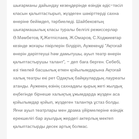
шығарманы дайындау кезеңдерінде өзіндік әдіс-тәсіл
класын қалыптастырып, жүздеген шәкірттерді сахна
өнеріне бейімдеп, тәрбиеледі. Шайбековтың
шығармашылық класы туралы белгілі режиссерлар
Ә.Мәмбетов, Қ.Жетпіспаев, Ж.Омаров, С.Ходжиевтар
кезінде жоғары пікірлерін білдіріп, Аужекеңді “Ақтоғай
өнерін дәріптеуші һәм дамытушы, ауыл театр өнерін
қалыптастырушы талант”, – деп баға берген. Себебі,
өзі тікелей басшылық еткен қойылымдарына Ақтоғай
халық театры екі рет Одақтық байқаулардың лауреаты
атанды. Аужекең өзінің сахнадағы қырық жеті жылдық
еңбегінде бірнеше халықтық ұжымдарда жүзден аса
қойылымдар қойып, жүздеген талантқа ұстаз болды.
Яғни ауыл театрлары мен драма үйірмелеріне өзіндік
ерекшелігі бар ауылдық жердегі актерлық мектеп
қалыптастырды десек артық болмас.