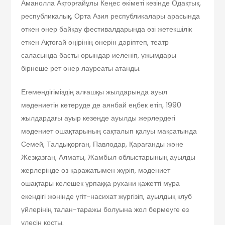
Аманолла Ақторғайұлы Кеңес өкіметі кезінде Одақтық,
республикалық, Орта Азия республикалары арасында
өткен өнер байқау фестивалдарында өзі жетекшілік
еткен Ақтоғай өңірінің өнерін дәріптеп, театр
саласында басты орындар иеленіп, ұжымдары
бірнеше рет өнер лауреаты атанды.
Егемендігіміздің алғашқы жылдарында ауыл
мәдениетін көтеруде де аянбай еңбек етіп, 1990
жылдардағы ауыр кезеңде ауылды жерлердегі
мәдениет ошақтарының сақталып қалуы мақсатында
Семей, Талдықорған, Павлодар, Қарағанды және
Жезқазған, Алматы, Жамбыл облыстарының ауылды
жерлерінде өз қаражатымен жүріп, мәдениет
ошақтары келешек ұрпаққа рухани қажетті мұра
екендігі жөнінде үгіт-насихат жүргізіп, ауылдық клуб
үйлерінің талан-таражы болуына жол бермеуге өз
үлесін қосты.