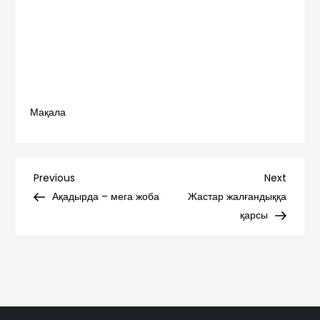
Мақала
Навигация
Previous
Next
Previous
Next
Post
Post
Ақадырда – мега жоба
Жастар жалғандыққа
по
қарсы
записям