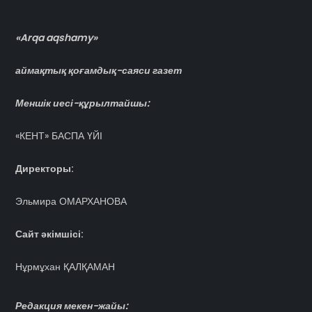
«Arqa aqshamy»
аймақтық қоғамдық-саяси газет
Меншік иесі-құрылтайшы:
«КЕНТ» БАСПА ҮЙІ
Директоры:
Эльмира ОМАРХАНОВА
Сайт әкімшісі:
Нұрмұхан ҚАЛҚАМАН
Редакция мекен-жайы: