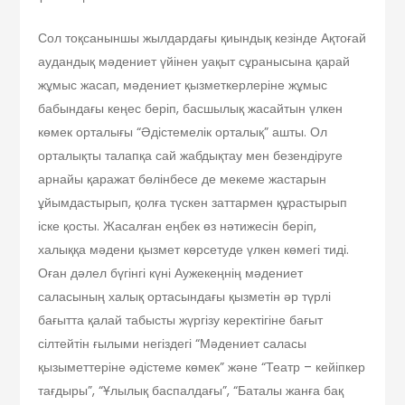
Сол тоқсаныншы жылдардағы қиындық кезінде Ақтоғай
аудандық мәдениет үйінен уақыт сұранысына қарай
жұмыс жасап, мәдениет қызметкерлеріне жұмыс
бабындағы кеңес беріп, басшылық жасайтын үлкен
көмек орталығы “Әдістемелік орталық” ашты. Ол
орталықты талапқа сай жабдықтау мен безендіруге
арнайы қаражат бөлінбесе де мекеме жастарын
ұйымдастырып, қолға түскен заттармен құрастырып
іске қосты. Жасалған еңбек өз нәтижесін беріп,
халыққа мәдени қызмет көрсетуде үлкен көмегі тиді.
Оған дәлел бүгінгі күні Аужекеңнің мәдениет
саласының халық ортасындағы қызметін әр түрлі
бағытта қалай табысты жүргізу керектігіне бағыт
сілтейтін ғылыми негіздегі “Мәдениет саласы
қызыметтеріне әдістеме көмек” және “Театр – кейіпкер
тағдыры”, “Ұлылық баспалдағы”, “Баталы жанға бақ