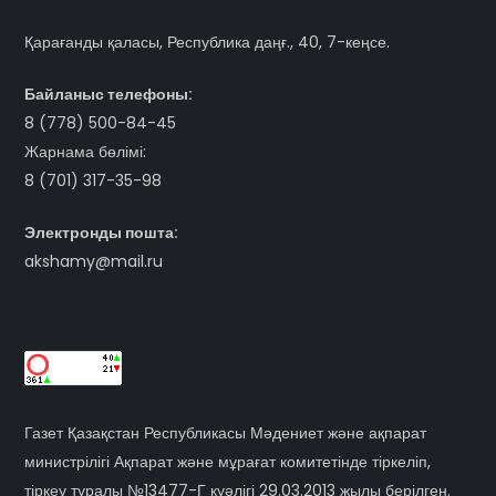
Қарағанды қаласы, Республика даңғ., 40, 7-кеңсе.
Байланыс телефоны:
8 (778) 500-84-45
Жарнама бөлімі:
8 (701) 317-35-98
Электронды пошта:
akshamy@mail.ru
Газет Қазақстан Республикасы Мәдениет және ақпарат
министрілігі Ақпарат және мұрағат комитетінде тіркеліп,
тіркеу туралы №13477-Г куәлігі 29.03.2013 жылы берілген.