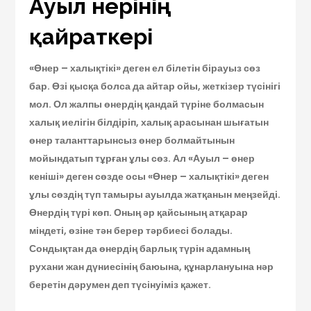
Ауыл өнерінің
қайраткері
«Өнер – халықтікі» деген ел білетін бірауыз сөз
бар. Өзі қысқа болса да айтар ойы, жеткізер түсінігі
мол. Ол жалпы өнердің қандай түріне болмасын
халық иелігін білдіріп, халық арасынан шығатын
өнер таланттарынсыз өнер болмайтынын
мойындатып тұрған ұлы сөз. Ал «Ауыл – өнер
кеніші» деген сөзде осы «Өнер – халықтікі» деген
ұлы сөздің түп тамыры ауылда жатқанын меңзейді.
Өнердің түрі көп. Оның әр қайсының атқарар
міндеті, өзіне тән берер тәрбиесі болады.
Сондықтан да өнердің барлық түрін адамның
рухани жан дүниесінің баюына, құнарлануына нәр
беретін дәрумен деп түсінуіміз қажет.