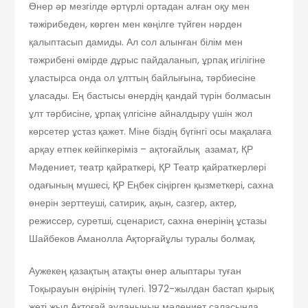
Өнер әр мезгілде әртүрлі ортадан алған оқу мен
тәжірибеден, көрген мен көңілге түйген нәрден
қалыптасып дамиды. Ал сол алынған білім мен
тәжрибені өмірде дұрыс пайдаланып, ұрпақ игілігіне
ұластырса онда ол ұлттың байлығына, тәрбиесіне
ұласады. Ең бастысы өнердің қандай түрін болмасын
ұлт тәрбисіне, ұрпақ үлгісіне айналдыру үшін жол
көрсетер ұстаз қажет. Міне біздің бүгінгі осы мақалаға
арқау етпек кейіпкеріміз – ақтоғайлық азамат, ҚР
Мәдениет, театр қайраткері, ҚР Театр қайраткерлері
одағының мүшесі, ҚР Еңбек сіңірген қызметкері, сахна
өнерін зерттеуші, сатирик, ақын, сазгер, актер,
режиссер, суретші, сценарист, сахна өнерінің ұстазы
Шайбеков Аманолла Ақторғайұлы туралы болмақ.
Аужекең қазақтың атақты өнер алыптары туған
Тоқырауын өңірінің түлегі. 1972-жылдан бастап қырық
жеті жыл Ақтоғай ауданының мәдениет саласында