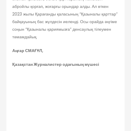
абройлы қорғап, жоғарғы орындар алды. Ал өткен
2023 жылы Қарағанды қаласының “Қазыналы қарттар”
байқауының бас жүлдесін иеленді. Осы орайда әңгіме
соңын “Қазыналы қариямызға” денсаулық тілеумен
тәмамдайық.
Аңғар СМАҒҰЛ,
Қазақстан Журналистер одағының мүшесі