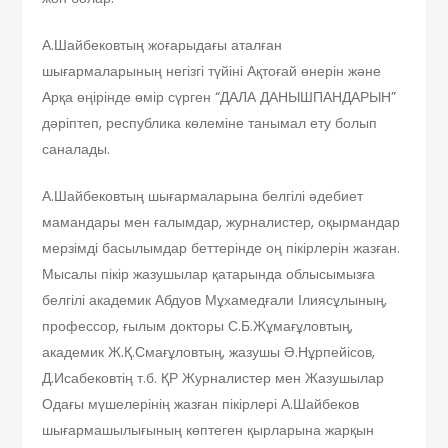
А.Шайбековтың жоғарыдағы аталған
шығармаларының негізгі түйіні Ақтоғай өнерін және
Арқа өңірінде өмір сүрген “ДАЛА ДАНЫШПАНДАРЫН”
дәріптеп, республика көлеміне танымал ету болып
саналады.
А.Шайбековтың шығармаларына белгілі әдебиет
мамандары мен ғалымдар, журналистер, оқырмандар
мерзімді басылымдар беттерінде оң пікірлерін жазған.
Мысалы пікір жазушылар қатарында облысымызға
белгілі академик Абдуов Мұхамедғали Ілиясұлының,
профессор, ғылым докторы С.Б.Жұмағұловтың,
академик Ж.Қ.Смағұловтың, жазушы Ә.Нұрпейісов,
Д.Исабековтің т.б. ҚР Журналистер мен Жазушылар
Одағы мүшелерінің жазған пікірлері А.Шайбеков
шығармашылығының көптеген қырларына жарқын