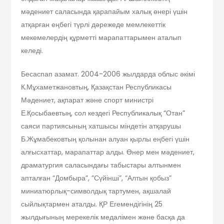
мәдениет саласында қарапайым халық өнері үшін
атқарған еңбегі түрлі дәрежеде мемлекеттік
мекемелердің құрметті марапаттарымен аталып
келеді.
Бесаспап азамат. 2004-2006 жылдарда облыс әкімі
К.Мұхаметжановтың, Қазақстан Республикасы
Мәдениет, ақпарат және спорт министрі
Е.Қосыбаевтың, сол кездегі Республикалық “Отан”
саяси партиясының хатшысы міндетін атқарушы
Б.Жұмабековтың қолынан алуан қырлы еңбегі үшін
алғысхаттар, марапаттар алды. Өнер мен мәдениет,
драматургия саласындағы табыстары алтынмен
апталған “Домбыра”, ”Сүйінші”, “Алтын қобыз”
миниатюрлық-символдық тартумен, ақшалай
сыйлықтармен аталды. ҚР Егемендігінің 25
жылдығының мерекелік медалімен және басқа да