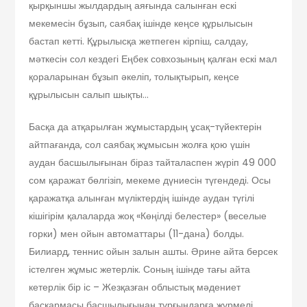
қырқыншы жылдардың аяғында салынған ескі
мекемесін бұзып, саябақ ішінде кеңсе құрылысын
бастап кетті. Құрылысқа жетпеген кірпіш, салдау,
мәткесін сол кездегі Еңбек совхозының қалған ескі мал
қораларынан бұзып әкеліп, толықтырып, кеңсе
құрылысын салып шықты…
Басқа да атқарылған жұмыстардың ұсақ-түйектерін
айтпағанда, сол саябақ жұмысын жолға қою үшін
аудан басшылығынан біраз тайталаспен жүріп 49 000
сом қаражат бөлгізіп, мекеме дүниесін түгендеді. Осы
қаражатқа алынған мүліктердің ішінде аудан түгілі
кішігірім қалаларда жоқ «Көңілді белестер» (веселые
горки) мен ойын автоматтары (11-дана) болды.
Билиард, теннис ойын залын ашты. Әрине айта берсек
істелген жұмыс жетерлік. Соның ішінде тағы айта
кетерлік бір іс – Жезқазған облыстық мәдениет
басқармасы басшылығынан тұрғындарға жүрмелі