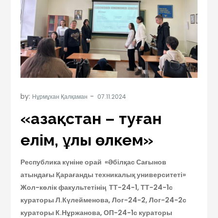
by:
Нұрмұхан Қалқаман
«Қазақстан – туған
елім, ұлы өлкем»
Республика күніне орай «Әбілқас Сағынов
атындағы Қарағанды техникалық университеті»
Жол-көлік факультетінің ТТ-24-1, ТТ-24-1с
кураторы Л.Күлейменова, Лог-24-2, Лог-24-2с
кураторы К.Нұржанова, ОП-24-1с кураторы