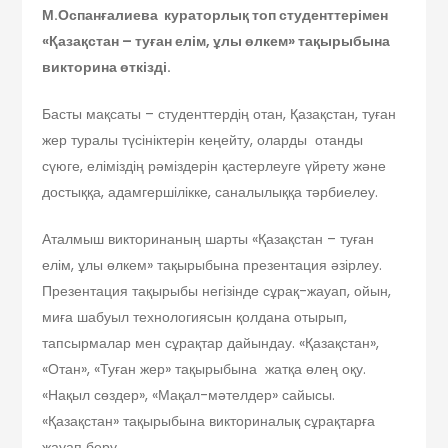
М.Оспанғалиева кураторлық топ студенттерімен
«Қазақстан – туған елім, ұлы өлкем» тақырыбына
викторина өткізді.
Басты мақсаты – студенттердің отан, Қазақстан, туған
жер туралы түсініктерін кеңейту, оларды отанды
сүюге, еліміздің рәміздерін қастерлеуге үйрету және
достыққа, адамгершілікке, саналылыққа тәрбиелеу.
Аталмыш викторинаның шарты «Қазақстан – туған
елім, ұлы өлкем» тақырыбына презентация әзірлеу.
Презентация тақырыбы негізінде сұрақ-жауап, ойын,
миға шабуыл технологиясын қолдана отырып,
тапсырмалар мен сұрақтар дайындау. «Қазақстан»,
«Отан», «Туған жер» тақырыбына жатқа өлең оқу.
«Нақыл сөздер», «Мақал-мәтелдер» сайысы.
«Қазақстан» тақырыбына викториналық сұрақтарға
жауап беру.