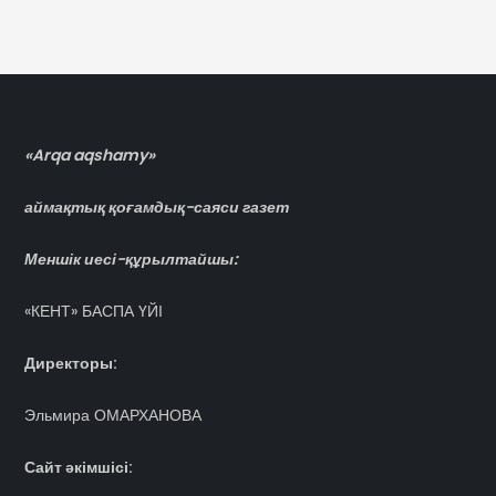
«Arqa aqshamy»
аймақтық қоғамдық-саяси газет
Меншік иесі-құрылтайшы:
«КЕНТ» БАСПА ҮЙІ
Директоры:
Эльмира ОМАРХАНОВА
Сайт әкімшісі: