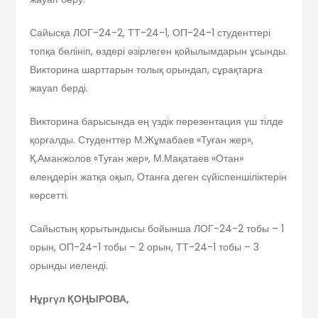
Сайысқа ЛОГ-24-2, ТТ-24-1, ОП-24-1 студенттері
топқа бөлініп, өздері әзірлеген қойылымдарын ұсынды.
Викторина шарттарын толық орындап, сұрақтарға
жауап берді.
Викторина барысында ең үздік перезентация үш тілде
қорғалды. Студенттер М.Жұмабаев «Туған жер»,
Қ.Аманжолов «Туған жер», М.Мақатаев «Отан»
өлеңдерін жатқа оқып, Отанға деген сүйіспеншіліктерін
көрсетті.
Сайыстың қорытындысы бойынша ЛОГ-24-2 тобы – 1
орын, ОП-24-1 тобы – 2 орын, ТТ-24-1 тобы – 3
орынды иеленді.
Нұргүл ҚОҢЫРОВА,