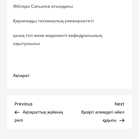
Әбілқас Сағынов атындағы
Қарағанды техникалық университеті
қазақ тілі және мәдениеті кафедрасының
оқытушысы
Ақпарат
Навигация
Previous
Next
Previous
Next
Post
Post
Ақпараттық жүйенің
Қазіргі әлемдегі әйел
по
рөлі
құқығы
записям