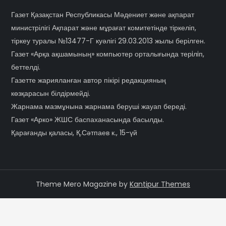
Газет Қазақстан Республикасы Мәдениет және ақпарат
министрілігі Ақпарат және мұрағат комитетінде тіркеліп,
тіркеу туралы №13477-Г куәлігі 29.03.2013 жылы берілген.
Газет «Арқа ақшамының» компьютер орталығында терiлiп,
беттелді.
Газетте жарияланған автор пікірі редакцияның
көзқарасын білдірмейді.
Жарнама мазмұнына жарнама беруші жауап береді.
Газет «Арко» ЖШС баспаханасында басылды.
Қарағанды қаласы, Қ.Сәтпаев к., 15-үй
Theme Mero Magazine by
Kantipur Themes