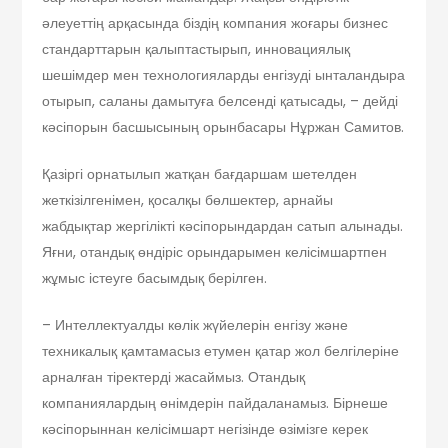
әлеуеттің арқасында біздің компания жоғары бизнес
стандарттарын қалыптастырып, инновациялық
шешімдер мен технологияларды енгізуді ынталандыра
отырып, саланы дамытуға белсенді қатысады, – дейді
кәсіпорын басшысының орынбасары Нұржан Самитов.
Қазіргі орнатылып жатқан бағдаршам шетелден
жеткізілгенімен, қосалқы бөлшектер, арнайы
жабдықтар жергілікті кәсіпорындардан сатып алынады.
Яғни, отандық өндіріс орындары­мен келісімшартпен
жұмыс істеуге басымдық берілген.
– Интеллектуалды көлік жүйелерін енгізу және
техникалық қамтамасыз етумен қатар жол белгілеріне
арналған тіректерді жасаймыз. Отандық
компаниялардың өнімдерін пайдаланамыз. Бірнеше
кәсіпорыннан келісімшарт не­гізінде өзімізге керек