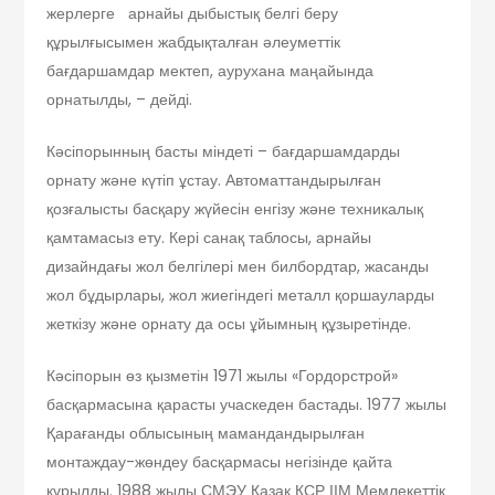
жерлерге арнайы дыбыстық белгі беру
құрылғысымен жабдықталған әлеуметтік
бағдаршамдар мектеп, аурухана маңайында
орнатылды, – дейді.
Кәсіпорынның басты міндеті – бағдаршамдарды
орнату және күтіп ұстау. Автоматтандырылған
қозғалыс­ты басқару жүйесін енгізу және техникалық
қамтамасыз ету. Кері санақ таблосы, арнайы
дизайндағы жол белгілері мен билбордтар, жасанды
жол бұдырлары, жол жиегіндегі металл қоршауларды
жеткізу және орнату да осы ұйымның құзыретінде.
Кәсіпорын өз қызметін 1971 жылы «Гордорстрой»
басқармасына қарас­ты учаскеден бастады. 1977 жылы
Қа­рағанды облысының мамандандырылған
монтаждау-жөндеу басқармасы негізінде қайта
құрылды. 1988 жылы СМЭУ Қазақ КСР ІІМ Мемлекеттік