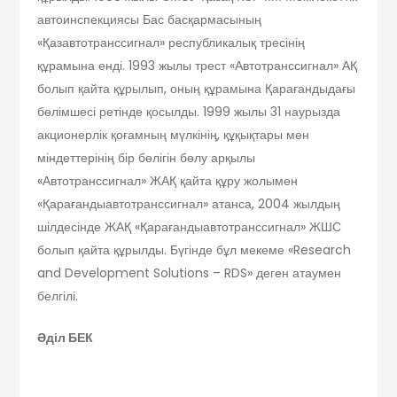
автоинспекциясы Бас басқармасының
«Қазавтотранссигнал» республикалық тресінің
құрамына енді. 1993 жылы трест «Автотранссигнал» АҚ
болып қайта құрылып, оның құрамына Қарағандыдағы
бөлімшесі ретінде қосылды. 1999 жылы 31 наурызда
акционерлік қоғамның мүлкінің, құқықтары мен
міндеттерінің бір бөлігін бөлу арқылы
«Автотранссигнал» ЖАҚ қайта құру жолымен
«Қарағандыавтотранссигнал» атанса, 2004 жылдың
шілдесінде ЖАҚ «Қарағандыавтотранссигнал» ЖШС
болып қайта құрылды. Бүгінде бұл мекеме «Research
and Development Solutions – RDS» деген атаумен
белгілі.
Әділ БЕК