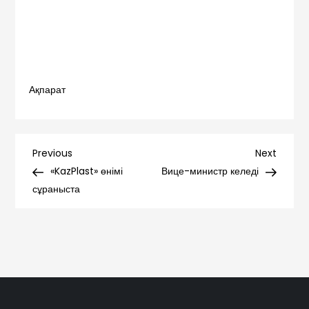
Ақпарат
Навигация
Previous
Next
Previous
Next
Post
Post
«KazPlast» өнімі
Вице-министр келеді
по
сұраныста
записям