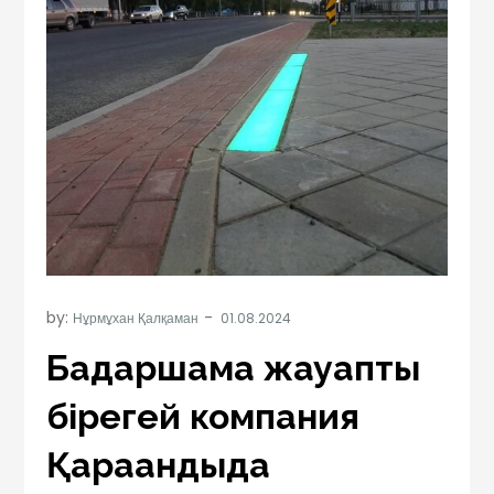
by:
Нұрмұхан Қалқаман
Бағдаршамға жауапты
бірегей компания
Қарағандыда