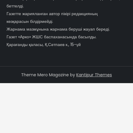
беттелді.
Газетте жарияланған автор пікірі редакцияның
көзқарасын білдірмейді.
Жарнама мазмұнына жарнама беруші жауап береді.
Газет «Арко» ЖШС баспаханасында басылды.
Қарағанды қаласы, Қ.Сәтпаев к., 15-үй
Theme Mero Magazine by
Kantipur Themes