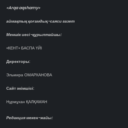
«Arqa aqshamy»
аймақтық қоғамдық-саяси газет
Меншік иесі-құрылтайшы:
«КЕНТ» БАСПА ҮЙІ
Директоры:
Эльмира ОМАРХАНОВА
Сайт әкімшісі:
Нұрмұхан ҚАЛҚАМАН
Редакция мекен-жайы: