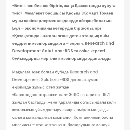
«Билік пен бизнес бірігіп, жаңа Қазақстанды құруға
тиіс».
Мемлекет басшысы Қасым-Жомарт Тоқаев
мұны кәсіпкерлермен кездесуде айтқан болатын.
Бұл – экономиканы көтерудің бір жолы, әрі
«Қазақстанда шығарылған» деген отандық өнім
өндіретін кәсіпорындарға – серпін. Research and
Development Solutions-RDS та өзіне керекті
бұйымдарды жергілікті кәсіпорындардан алады.
Мақалаға өзек болған бүгінде Research and
Development Solutions-RDS деген атаумен
өңірімізде жұмыс істеп жатқан
«Карагандаавтотранссигнал» ЖШС өз тарихын 1971
жылдан бастайды және Қарағанды облысындағы көлік
қозғалысын ұйымдастыру сияқты өмірлік маңызды
салаға маманданған компания. Компанияның басты
миссиясы – жол қозғалысын басқарудың заманауи