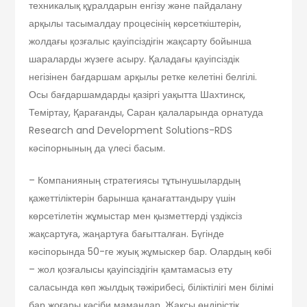
техникалық құралдарын енгізу және пайдалану
арқылы тасымалдау процесінің көрсеткіштерін,
жолдағы қозғалыс қауіпсіздігін жақсарту бойынша
шараларды жүзеге асыру. Қаладағы қауіпсіздік
негізінен бағдаршам арқылы ретке келетіні белгілі.
Осы бағдаршамдарды қазіргі уақытта Шахтинск,
Теміртау, Қарағанды, Саран қалаларында орнатуда
Research and Development Solutions-RDS
кәсіпорнының да үлесі басым.
– Компанияның стратегиясы тұтынушылардың
қажеттіліктерін барынша қанағаттандыру үшін
көрсетілетін жұмыстар мен қызметтерді үздіксіз
жақсартуға, жаңартуға бағытталған. Бүгінде
кәсіпорында 50-ге жуық жұмыскер бар. Олардың көбі
– жол қозғалысы қауіпсіздігін қамтамасыз ету
саласында көп жылдық тәжірибесі, біліктілігі мен білімі
бар жоғары кәсіби мамандар. Жақсы өндірістік