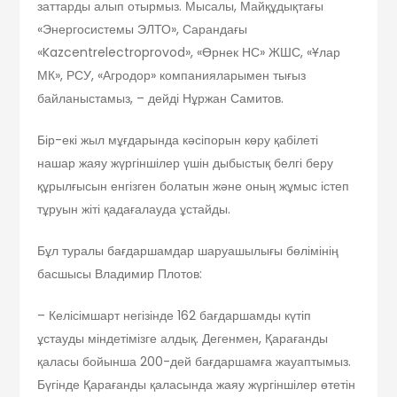
заттарды алып отырмыз. Мысалы, Майқұдықтағы
«Энергосистемы ЭЛТО», Сарандағы
«Kazcentrelectroprovod», «Өрнек НС» ЖШС, «Ұлар
МК», РСУ, «Агродор» компанияларымен тығыз
байланыстамыз, – дейді Нұржан Самитов.
Бір-екі жыл мұғдарында кәсіпорын көру қабілеті
нашар жаяу жүргіншілер үшін дыбыстық белгі беру
құрылғысын енгізген болатын және оның жұмыс істеп
тұруын жіті қадағалауда ұс­тайды.
Бұл туралы бағдаршамдар шаруашылығы бөлімінің
басшысы Владимир Плотов:
– Келісімшарт негізінде 162 бағдаршамды күтіп
ұстауды міндетімізге ал­дық. Дегенмен, Қарағанды
қаласы бойынша 200-дей бағдаршамға жауаптымыз.
Бүгінде Қарағанды қаласында жаяу жүргіншілер өтетін