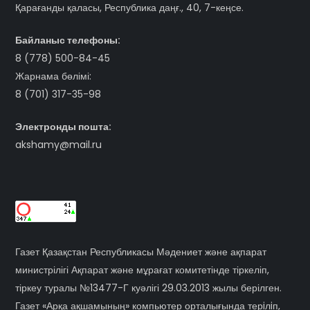
Қарағанды қаласы, Республика даңғ., 40, 7-кеңсе.
Байланыс телефоны:
8 (778) 500-84-45
Жарнама бөлімі:
8 (701) 317-35-98
Электронды пошта:
akshamy@mail.ru
Газет Қазақстан Республикасы Мәдениет және ақпарат
министрілігі Ақпарат және мұрағат комитетінде тіркеліп,
тіркеу туралы №13477-Г куәлігі 29.03.2013 жылы берілген.
Газет «Арқа ақшамының» компьютер орталығында терiлiп,