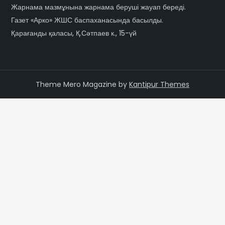
Жарнама мазмұнына жарнама беруші жауап береді.
Газет «Арко» ЖШС баспаханасында басылды.
Қарағанды қаласы, Қ.Сәтпаев к., 15-үй
Theme Mero Magazine by
Kantipur Themes