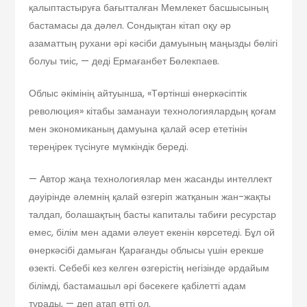
қалыптастыруға бағытталған Мемлекет басшысының
бастамасы да дәлел. Сондықтан кітап оқу әр
азаматтың рухани әрі кәсіби дамуының маңызды бөлігі
болуы тиіс, — деді Ермағанбет Бөлекпаев.
Облыс әкімінің айтуынша, «Төртінші өнеркәсіптік
революция» кітабы заманауи технологиялардың қоғам
мен экономиканың дамуына қалай әсер ететінін
тереңірек түсінуге мүмкіндік береді.
— Автор жаңа технологиялар мен жасанды интеллект
дәуірінде әлемнің қалай өзгеріп жатқанын жан-жақты
талдап, болашақтың басты капиталы табиғи ресурстар
емес, білім мен адами әлеует екенін көрсетеді. Бұл ой
өнеркәсібі дамыған Қарағанды облысы үшін ерекше
өзекті. Себебі кез келген өзгерістің негізінде әрдайым
білімді, бастамашыл әрі бәсекеге қабілетті адам
тұрады, — деп атап өтті ол.