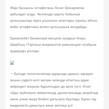
Өңір басшысы эстафетаны Асхат Шахаровтан
қабылдап алды. Челлендж шарты бойынша
қатысушылар оқуға ұсынатын кітаптары туралы айтып,
кейін эстафетаны келесі қатысушыға жолдайды.
Ермағанбет Бөлекпаев көпшілік назарын Клаус
Швабтың «Төртінші өнеркәсіптік революция» кітабына
аударуды ұсынды.
— Бүгінде технологиялар қарқынды дамып, ақпарат
ағыны үздіксіз өсіп жатқан кезеңде кітаптың адам
өміріндегі маңызы бұрынғыдан да арта түсті. Кітап
ойды жүйелеуге көмектеседі, дүниетанымды кеңейтеді
және үнемі жаңа білімге ұмтылуға баулиды. Бұған оқу
мәдениетін дамытуға және зияткер ұлт