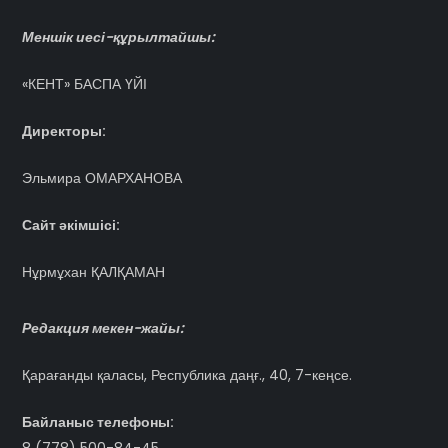
Меншік иесі-құрылтайшы:
«КЕНТ» БАСПА ҮЙІ
Директоры:
Эльмира ОМАРХАНОВА
Сайт әкімшісі:
Нұрмұхан ҚАЛҚАМАН
Редакция мекен-жайы:
Қарағанды қаласы, Республика даңғ., 40, 7-кеңсе.
Байланыс телефоны: