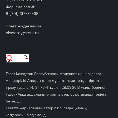
8 (778) 500-84-45
Жарнама бөлімі:
8 (701) 317-35-98
Электронды пошта:
akshamy@mail.ru
Газет Қазақстан Республикасы Мәдениет және ақпарат
министрілігі Ақпарат және мұрағат комитетінде тіркеліп,
тіркеу туралы №13477-Г куәлігі 29.03.2013 жылы берілген.
Газет «Арқа ақшамының» компьютер орталығында терiлiп,
беттелді.
Газетте жарияланған автор пікірі редакцияның
көзқарасын білдірмейді.