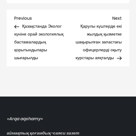
Навигация
Previous
Next
Previous
Next
Post
Post
Қазақстанда Эколог
Қарулы күштерде екі
по
күніне орай экологиялық
жылдық қызметке
бастамалардың
шақырылған запастағы
записям
қорытындылары
офицерлерді оқыту
шығарылды
курстары аяқталды
«Arqa aqshamy»
аймақтық қоғамдық-саяси газет