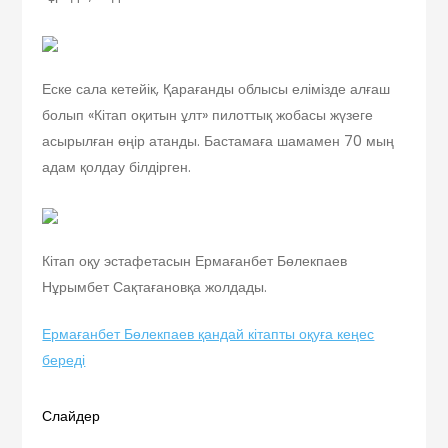
Еске сала кетейік, Қарағанды облысы елімізде алғаш
болып «Кітап оқитын ұлт» пилоттық жобасы жүзеге
асырылған өңір атанды. Бастамаға шамамен 70 мың
адам қолдау білдірген.
Кітап оқу эстафетасын Ермағанбет Бөлекпаев
Нұрымбет Сақтағановқа жолдады.
Ермағанбет Бөлекпаев қандай кітапты оқуға кеңес
береді
Слайдер