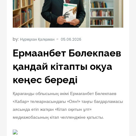
by:
Нұрмұхан Қалқаман
Ермағанбет Бөлекпаев
қандай кітапты оқуға
кеңес береді
Қарағанды облысының әкімі Ермағанбет Бөлекпаев
«Хабар» телеарнасындағы «Оян!» таңғы бағдарламасы
аясында өтіп жатқан «Кітап оқитын ұлт»
медиажобасының кітап челленджіне қатысты.