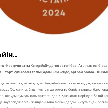
ейін…
та «Кер құла атты Кендебай» деген ертегі бар.
Атының өзі біраз
ай – төрт құбыласы толық адам. Әрі кенде, әрі бай болса… Қызы
 да, есімін Кендебай қояды. Кендебай күн санап өседі де, қасқыр жа
зеді. Солсияқты, біздің ұлттың да ертегіге бергісіз тарихы бары е
п, асауды ауыздықтап, ерттегендер – Қазақстан жеріндегі Ботай 
еде тәуелсіздік алған жылдары ғана мойындалды. Айтуға оңай болғ