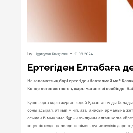
by:
Нұрмұхан Қалқаман
Ертегіден Елтаңбаға д
Не ғаламаттың бәрі ертегіден басталмай ма? Қазақ
Кенде деген жетпеген, жарымаған кісі есебінде. Б
Күнін зорға көріп жүрген кедей Қазанғап ұлды болады
соны асырап, ат қып мініп, ата-анасын арманына жеткі
осыдан 6 мың жыл бұрын жылқыны алғаш қолға үйреті
кеңестік кезде дәлелденгенімен, дүниежүзілік дәреж