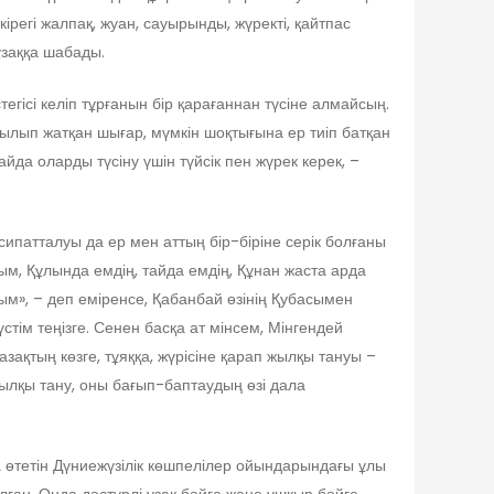
кірегі жалпақ, жуан, сауырынды, жүректі, қайтпас
 ұзаққа шабады.
тегісі келіп тұрғанын бір қарағаннан түсіне алмайсың.
ырылып жатқан шығар, мүмкін шоқтығына ер тиіп батқан
йда оларды түсіну үшін түйсік пен жүрек керек, –
ипатталуы да ер мен аттың бір-біріне серік болғаны
м, Құлында емдің, тайда емдің, Құнан жаста арда
рым», – деп еміренсе, Қабанбай өзінің Қубасымен
үстім теңізге. Сенен басқа ат мінсем, Мінгендей
Қазақтың көзге, тұяққа, жүрісіне қарап жылқы тануы –
 жылқы тану, оны бағып-баптаудың өзі дала
а өтетін Дүниежүзілік көшпелілер ойындарындағы ұлы