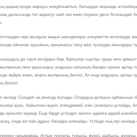
 қырық күндік жарауы кемдігінайтып, батырдан жорыққа аттанбауы
 даласында «ат жарату» жай сөз емес,термин десе болғандай. Кейінг
р.
 жігіттерден гөрі жылқыға жақын екендіктерін әлеуметтік желілерде ж
жалында ойнаған аруымыз, арғымақты тану мен түсінудің амалдары 
ынаудың да түрлі жолдары бар. Біреулер сыртқы тұрқы мен қимыл-қ
жылқының ізіне қарасаңыз, алдыңғы аяғының басқан орнын артқы тұя
нда жүйрік емес, жорға жылқының белгісі. Ал енді алдыңғы, артқы тұя
 белгісі.
п келеді. Сондай-ақ мінезді болады. Олардың қалауын қабағынан бі
еулері жуас, байыппен жүріп, елеңдемей, өзін салмақты ұстайды. Ал
де еркелеп жүреді. Енді бірде үстіндегі мінген адамға қарай ыңға
рықсаң, онда өз-өзін дұрыс басқара алмайды. Үстінде нық әрі сенімд
өргеннен танымайды. Аттың тұрпаты, тұрысы, жүрісі, шабысы, аунауы,