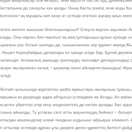
ындай жаңалықтар бой көтеріп, төбе көрсете бастап еді, дүниежүзін
басталуына да санаулы күн қалды. Оның басты рәмізі, яғни коды Кү
лгісінен-ақ мұндағы көп өнер ат үстінде өтетінін аңғару қиын емес
ертегісін мектеп жасынан білетіншығарсыз? Елеусіз жүрген ақылман
алады. Оны көрген Аяз «жалғыз-ақ міні,тұлпарыңыз құлын күнінде си
асырағаны рас болып шығады да, сыншыханнан зор құрмет көреді.Ж
ешегі Күреңбайдың ұрпақтары ел ішінде әліде бар. Бұлай деуімізг
еткендігі. Антикалық заманда гректердің «кентавр» депжүргендері
йнасқан жылқымінез халық – қазақтар екені айнақатесізшындық! «Қаз
үседі.
ілі «Ботай» қонысында жүргізілген қазба жұмыстары жылқының тұңғыш 
ларымыз өз дәуірінде адам айтқысыз үстемдікке ие болды. Ал жаһ
қолға үйретілуі атқа міну мәдениетінің де негізін қалады. Бес қа
олына айналды. Ту ұстаған салт атты жауынгердің бейнесі – бат
птасқан көшпенділер әлемі «мәдени кодының» айрықша элементі. Ав
т аттылар үстемдік құрған ұлы дәуірге деген құрметтің белгісі» д