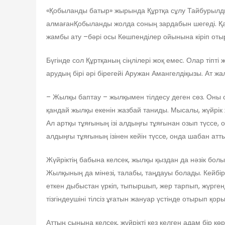
«Қобыланды батыр» жырында Құртқа сұлу Тайбурылдың
алмағанҚобыланды жолда соның зардабын шегеді. Қазақ
жамбы ату –бәрі осы Көшпенділер ойынына кіріп оты
Бүгінде сол Құртқаның сіңлілері жоқ емес. Олар тіпті
арудың бірі әрі бірегейі Аружан Амангелдіқызы. Ат 
– Жылқы баптау – жылқымен тілдесу деген сөз. Оны с
қандай жылқы екенін жазбай таниды. Мысалы, жүйрік 
Ал артқы тұяғының ізі алдыңғы тұяғынан озып түссе, о
алдыңғы тұяғының ізінен кейін түссе, онда шабан аттың
Жүйріктің бабына келсек, жылқы қыздан да нәзік болы
Жылқының да мінезі, талабы, таңдауы болады. Кейбір
еткен дыбыстан үркіп, тыпыршып, жер тарпып, жүрген
тізгіндеушіні тілсіз ұғатын жануар үстінде отырып қо
Аттың сынына келсек, жүйрікті кез келген адам бір к