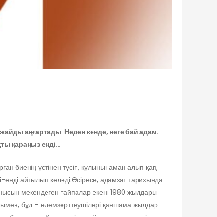
 жайды аңғартады. Неден кенде, неге бай адам.
қты қараңыз енді…
рған биенің үстінен түсіп, құлынынаман алып қап,
нді-енді айтылып келеді.Әсіресе, адамзат тарихында
қонысын мекендеген тайпалар екені 1980 жылдары
анымен, бұл – әлемзерттеушілері қаншама жылдар