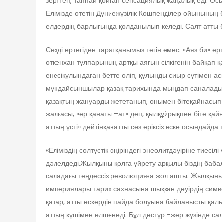
зерттеп, таппай қойған сенсациялық жаңалық еді. Ос
Елімізде өтетін Дүниежүзілік Көшпенділер ойынының 
елдердің барлығында қолданылып келеді. Салт атты бе
Сөзді ертегіден таратқанымыз тегін емес. «Аяз би» 
өткенхан тұлпарының артқы аяғын сілкігенін байқап қ
енесіқұлындаған бетте өліп, құлынды сиыр сүтімен 
мұндайсыншылар қазақ тарихында мыңдап саналады. К
қазақтың жануарды жететанып, онымен бітеқайнасып к
жалғасы, «ер қанаты –ат» деп, қылқұйрықпен біте қа
аттың үсті» дейтінқанатты сөз еріксіз еске осындайда т
«Еліміздің солтүстік өңіріндегі энеолитдәуіріне тиес
дәлелдеді.Жылқыны қолға үйрету арқылы біздің баба
саладағы теңдессіз революцияға жол ашты. Жылқының 
империялары тарих сахнасына шыққан дәуірдің симв
қатар, атты әскердің пайда болуына байланысты қалы
аттың күшімен өлшенеді. Бұл дәстүр –жер жүзінде сал