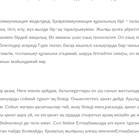
муникация жеделдеді. Қазіркоммуникация құралының бірі – ғаламт
а, тіпті, елу, жүз жылда бір-ақ таралуымүмкін. Жылқы қолға үйреті
қанмен бірдей жаңалық. Өз заманы үшін озық технология. Ол озық т
ілетіндер игереді.Түрік тектес басқа көшпелі халықтарда бар-жоғын
автокөлік, «сотканың» құлағына отырмай, шаруа бітпейтіні сияқты, ол 
ұрғанын мойындамай көр.
йді қазақ. Неге екенін қайдам, батысжұрттары он үш санын жатсын
қ жануарды соймай тұрып-ақ біледі. Оныәспеттеп, қанат дейді. Ау
. Сойып жатқан қасапшылар «әй, анау біледі екен,расында, қанат 
ты қанат қара үй, он екі қанат ақ ордада отыратын қазақ киізүйін д
бейнеленуі де тегін емес. Сол бейне Елтаңбамызда әлі күнге тұрға
қтан пайда болмайды. Қазақтың жылқыны алғаш мінгенінЕлтаңбасын