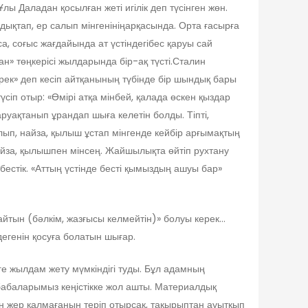
лы Даладан қосылған жеті игілік деп түсінген жөн.
ықтап, ер салып мінгенініңарқасында. Орта ғасырға
а, соғыс жағдайында ат үстіндегібес қаруы сай
ан» төңкерісі жылдарында бір-ақ түсті.Сталин
ек» деп кесіп айтқанының түбінде бір шындық бары
іп отыр: «Өмірі атқа мінбей, қалада өскен қыздар
руақтанып ұрандап шыға келетін болды. Тіпті,
п, найза, қылыш ұстап мінгенде кейбір арғымақтың
 найза, қылышпен мінсең. Жайшылықта өйтіп рухтану
әбестік. «Аттың үстінде бесті қымыздың ашуы бар»
айтын (бәлкім, жазғысы келмейтін)» болуы керек…
дегенін қосуға болатын шығар.
е жылдам жету мүмкіндігі туды. Бұл адамның
бабаларымыз кеңістікке жол ашты. Материалдық
н жер қалмағанын теріп отырсақ, тақырыптан ауытқып