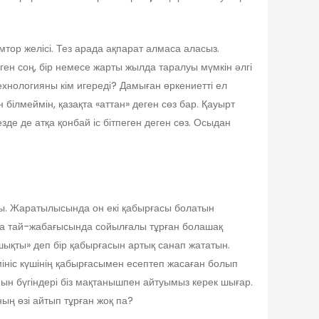
ор желісі. Тез арада ақпарат алмаса аласыз.
лген соң, бір немесе жарты жылда таралуы мүмкін әлгі
ехнологияны кім игереді? Дамыған өркениетті ел
 білмеймін, қазақта «аттан» деген сөз бар. Қауырт
кезде де атқа қонбай іс бітпеген деген сөз. Осыдан
ады. Жаратылысында он екі қабырғасы болатын
ылда тай-жабағысында сойылғалы тұрған болашақ
шықты» деп бір қабырғасын артық санап жататын.
е мініс күшінің қабырғасымен есептеп жасаған болып
нын бүгіндері біз мақтанышпен айтуымыз керек шығар.
ың өзі айтып тұрған жоқ па?