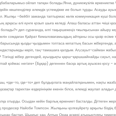
іңбабаларымыз ойлап тапқан болады.Яғни, дүниежүзілік өркениетке Ұ
йін көшпенділер әлемдік үстемдікке ие болып тұрды. Асауды ауызд
ұл. Жылқы –бейбіт заманда таптырмас көлік коммуникация күші болс
ың арқасы әлі күнге қозып шыға келеді. Алаш баласы аттан «кіші қаз
болады?» деп сұрағанда, әлгі тақыршекеңіз «жылқысынан айыру кер
өлін сомдаған Қайрат Кемаловағамыздың айтқаны осы қазір есіме түс
ім барысында қызды-қыздымен топтаса кепаттың басын жібергенде, а
дастарымды көріп, таң-тамашаға қалдым. Ал,сауыт-сайман жабылы
сің? Тізгінді жібер дегендей, ауыздықты қарш-қаршшайнайды сауыт,
ртпай қоймас негізге» (Бұқар) дегеннен басқа артық ауызсөз қосу – 
қшы, «где-то, где-то» деп бұлдырлата маңайлатқанымен, нақты жазб
зақтар тарихтан өздерініңкім екенін білсе, әлемді жаулап алады» 
қа отырды. Осыдан кейін барлық өркениет басталды. Діттеген жерг
ық продюсер Найоби Томпсон. Жылқыны қолғаүйрету арқылы біздің 
ясынан бастап, Шыңғыс хан, Алтын Орда әскері атыныңтұяғы тимеге