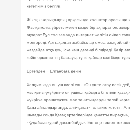
кететініміз белгілі.
Жылқы жарықтықтың арқасында халықтар арасында ком
Жылқықолға үйретілмеген кезде бір ақпарат он, жиырм
ақпарат.Бұл сол заманда интернет желісін ойлап тап
меңгереді. Арттақалған жабайылар емес, озық ойлай б
жағдайда атқа қон, іске көш дегенді білдіреді. Қазір 
кейін өркениеттің бастауы, түпкі қайнар көзі бізде т
Ертегіден – Елтаңбаға дейін
Халқымызда он үш киелі сан. «Он үште отау иесі» де
жылқыныңжүйрігіне он үшінші қабырға бітетінін қаза
жүйрікке арашатүскен мал танитындарды талай көргем
Қазы айналдырғанда, әлгі«қанат» телшікке кететін. Ал
шығады сонда.Қазақ ертегілерінде қанатты пырақтың 
«Құдайсыз қурай дасынбайды». Ештеңе тектен тек жо