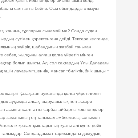
е дабыл қағып, Көшпенділер ойыны шыға келді.
нбасты салт атты бейне. Осы ойындарды өткізуші
.
 Аяз, ханның тұлпарын сынамай ма? Сонда судан
ырдың сүтімен қоректенген» дейді. Тексере келгенде,
ылқының жүйрік, шабандығын жазбай таныған
е себеп, жылқыны алғаш қолға үйретіп мінген
 сақтар болып шықты. Ал, сол сақтардың Ұлы Даладағы
ақ үшін лауазым-шеннің, мансап-биліктің биік шыңы –
ретқазіргі Қазақстан аумағында қолға үйретілгенін
андық ауқымда алсақ, шаруашылық пен әскери
руын асынғансалт атты сарбаз айбарлы көшпенділер
ырлар заманының ең танымал эмблемасы, сонымен
токөлік қозғалтқыштарының қуаты әлі күнге дейін
ейді ғалымдар. Сондаадамзат тарихындағы дамудың