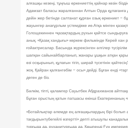
алғашқы кезеңі, тұңғыш өркениеттің қайнар көзін бізд
Адамзат баласы жаралғаннан Алтын Орда құлағанға де
дейін жер бетінде салтанат құрған озық өркениет – б
жауынгер анағұрлым үстемдікке ие.Атқа мінген қазақт
Голощекиннен «қазақтардың рухын қайтсе сындыруға 
анық. «Қазақ хандығы» көркем фильмінде Керей хан р
ғойактрисалар. Басында жүрексінген әлгілер түсіріл
шапқан сайынайбарланып, жанары ұшқын атқан қарын
өзі осқырынып, құлағын тігіп, ширай түсетінін қайте
жоқ. Қайран қалғангәбім – осы» дейді. Бұған енді «та
деген де біз.
Бәлкім, тіпті, қаламгер Сауытбек Абдрахманов айтпа
Бұған орыстың қатын патшасы екінші Екатеринаның «қа
«Ботайлықтар әлемде ең алғашқылардың бірі болып ат
тағдырынтүбегейлі өзгертті» депті атышулы канадал
тұрғыда да, руханитұрғыда да. Көшпенді Ғұн импери