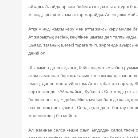
айтады. Алайда әр іске бейім аттың сыны әртүрлі бола
мінезді, ірі әрі мығым аттар жарайды. Ал жіңішке мойы
Атқа мінуді жақсы көру мен атты жақсы көру мүлде бөл
Ат жарықтық иесінің көңілінен шығам деп талпынады, 
шығар, тағаның шегесі тұраға тиіп, жүргенде ауырсын
дейді ол.
Шынымен де жылқының бойында ұлтымызбен рухымызды б
атам заманнан бері жалғасып келе жатқандығынан де
емдің. Дөнен жаста үйреттім, Алты қабат ала арқан, 
серттескенде: «Айналайын, Қубас ат, Сен келдің отыз с
болдым өгізге», – дейді. Міне, мұның бәрі де қазақ пе
өзгеде жоқ ерек қасиет. Сондықтан да ат баптау өнері
мәдениетінің бір мәйегі.
Ал, азаннан салса кешке озып, ылдидан салса төске