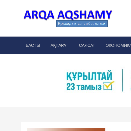
Skip
to
content
Arq
аймақт
БАСТЫ
АҚПАРАТ
САЯСАТ
ЭКОНОМИК