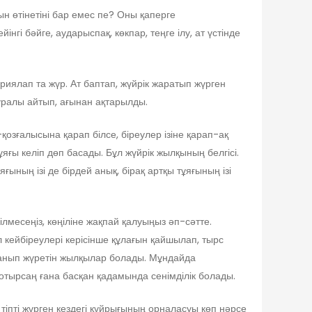
н өтінетіні бар емес пе? Оны қаперге
і бәйге, аударыспақ, көкпар, теңге ілу, ат үстінде
ариялап та жүр. Ат баптап, жүйрік жаратып жүрген
туралы айтып, ағынан ақтарылды.
озғалысына қарап білсе, біреулер ізіне қарап-ақ
ғы келіп дөп басады. Бұл жүйрік жылқының белгісі.
ғының ізі де бірдей анық, бірақ артқы тұяғының ізі
лмесеңіз, көңіліне жақпай қалуыңыз әп-сәтте.
 кейбіреулері керісінше құлағын қайшылап, тырс
йланып жүретін жылқылар болады. Мұндайда
і отырсаң ғана басқан қадамында сенімділік болады.
 тіпті жүрген кездегі құйрығының орналасуы көп нәрсе