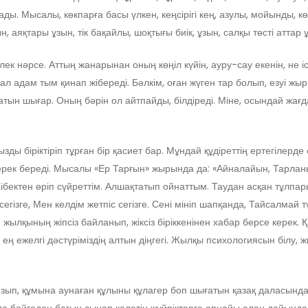
ды. Мысалы, көкпарға басы үлкен, кеңсірігі кең, азулы, мойынды, кө
н, аяқтары ұзын, тік бақайлы, шоқтығы биік, ұзын, салқы төсті аттар
ек нәрсе. Аттың жанарынан оның көңіл күйін, ауру-сау екенін, не іс
ал адам тым қинап жібереді. Бәлкім, оған жүген тар болып, езуі ж
атын шығар. Оның бәрін ол айтпайды, білдіреді. Міне, осындай жағда
іріктіріп тұрған бір қасиет бар. Мұндай құдіреттің ертегілерде с
рек береді. Мысалы «Ер Тарғын» жырында да: «Айналайын, Тарланы
Жібектен өріп сүйреттім. Алшақтатып ойнаттым. Таудан асқан тұлпа
егізге, Мен келдім жетпіс сегізге. Сені мініп шапқанда, Тайсалмай т
н жылқының жіпсіз байланып, жіксіз біріккенінен хабар берсе керек. 
 ең ежелгі дәстүріміздің алтын діңгегі. Жылқы психологиясын білу,
 озып, құмына аунаған құлыны құлагер боп шығатын қазақ даласынд