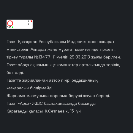
Газет Қазақстан Республикасы Мәдениет және ақпарат
министрілігі Ақпарат және мұрағат комитетінде тіркеліп,
тіркеу туралы №13477-Г куәлігі 29.03.2013 жылы берілген.
Газет «Арқа ақшамының» компьютер орталығында терiлiп,
беттелді.
Газетте жарияланған автор пікірі редакцияның
көзқарасын білдірмейді.
Жарнама мазмұнына жарнама беруші жауап береді.
Газет «Арко» ЖШС баспаханасында басылды.
Қарағанды қаласы, Қ.Сәтпаев к., 15-үй