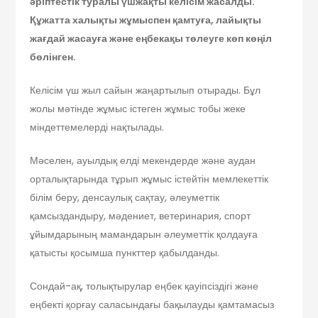
әріптестік туралы үшжақты келісім жасалды.
Құжатта халықты жұмыспен қамтуға, лайықты
жағдай жасауға және еңбекақы төлеуге көп көңіл
бөлінген.
Келісім үш жыл сайын жаңартылып отырады. Бұл
жолы мәтінде жұмыс істеген жұмыс тобы жеке
міндеттемелерді нақтылады.
Мәселен, ауылдық елді мекендерде және аудан
орталықтарында тұрып жұмыс істейтін мемлекеттік
білім беру, денсаулық сақтау, әлеуметтік
қамсыздандыру, мәдениет, ветеринария, спорт
ұйымдарының мамандарын әлеуметтік қолдауға
қатысты қосымша пункттер қабылданды.
Сондай-ақ, толықтырулар еңбек қауіпсіздігі және
еңбекті қорғау саласындағы бақылауды қамтамасыз