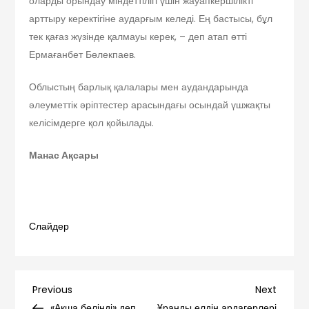
оларды орындау міндеттілігі үшін жауапкершілікті
арттыру керектігіне аударғым келеді. Ең бастысы, бұл
тек қағаз жүзінде қалмауы керек, – деп атап өтті
Ермағанбет Бөлекпаев.
Облыстың барлық қалалары мен аудандарында
әлеуметтік әріптестер арасындағы осындай үшжақты
келісімдерге қол қойылады.
Манас Ақсары
Слайдер
Навигация
Previous
Next
Previous
Next
Post
Post
«Ақша бөлінді» деп,
Ұранды елдің ардагерлері