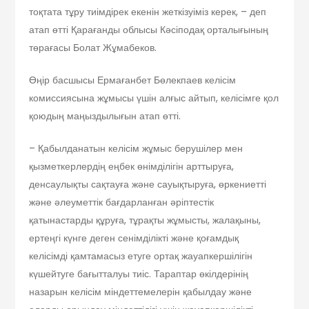
тоқтата тұру тиімдірек екенін жеткізуіміз керек, – деп
атап өтті Қарағанды облысы Кәсіподақ орталығының
төрағасы Болат Жұмабеков.
Өңір басшысы Ермағанбет Бөлекпаев келісім
комиссиясына жұмысы үшін алғыс айтып, келісімге қол
қоюдың маңыздылығын атап өтті.
– Қабылданатын келісім жұмыс берушілер мен
қызметкерлердің еңбек өнімділігін арттыруға,
денсаулықты сақтауға және сауықтыруға, өркениетті
және әлеуметтік бағдарланған әріптестік
қатынастарды құруға, тұрақты жұмысты, жалақыны,
ертеңгі күнге деген сенімділікті және қоғамдық
келісімді қамтамасыз етуге ортақ жауапкершілігін
күшейтуге бағытталуы тиіс. Тараптар өкілдерінің
назарын келісім міндеттемелерін қабылдау және