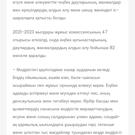
етуге және әлеуметтік-еңбек дауларының, жанжалдар
мен ереуілдердің алдын алу және шешу жөніндегі іс-
шараларға қатысты болды.
2021–2023 жылдары жұмыс комиссиясының 47
отырысы өткізілді, онда еңбек қатынастарының,
даулардың, жанжалдардың алдын алу бойынша 82
мәселе қаралды.
– Өндірістегі қауіпсіздікке назар аударғым келеді.
Біздің ойымызша, ешкім өзін, бала-шағасын
асыраймын леп жұмыс орнында өлмеуі керек. Еңбек
адамды өлтірмеуі және мүгедек етпеуі тиіс, оның
денсаулығына зиян тигізбеуі керек. Әрбір басшы мен
қызметкердің санасына өндірістік жарақаттанудың
өсуіне және соның салдарынан үлкен адами, сондай-
ақ қаржылық шығындарға ұшыраудан гөрі, төтенше
және штаттан тыс жағдайлар туындаған кезде өндірісті