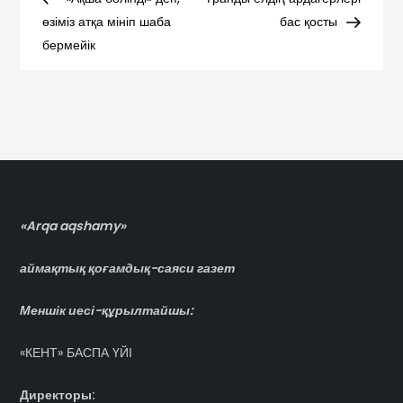
по
өзіміз атқа мініп шаба
бас қосты
бермейік
записям
«Arqa aqshamy»
аймақтық қоғамдық-саяси газет
Меншік иесі-құрылтайшы:
«КЕНТ» БАСПА ҮЙІ
Директоры: