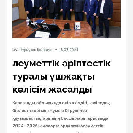
by:
Нұрмұхан Қалқаман
Әлеуметтік әріптестік
туралы үшжақты
келісім жасалды
Қарағанды облысында өңір әкімдігі, кәсіподақ
бірлестіктері мен жұмыс берушілер
қауымдастықтарының басшылары арасында
2024–2026 жылдарға арналған әлеуметтік