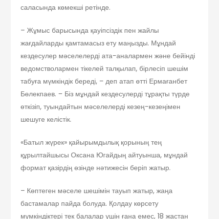
саласында көмекші ретінде.
– Жұмыс барысында қауіпсіздік пен жайлы
жағдайларды қамтамасыз ету маңызды. Мұндай
кездесулер мәселелерді ата-аналармен және бейінді
ведомстволармен тікелей талқылап, бірлесіп шешім
табуға мүмкіндік береді, – деп атап өтті Ермағанбет
Бөлекпаев. – Біз мұндай кездесулерді тұрақты түрде
өткізіп, туындайтын мәселелерді кезең-кезеңімен
шешуге келістік.
«Батыл жүрек» қайырымдылық қорының тең
құрылтайшысы Оксана Югайдың айтуынша, мұндай
формат қазірдің өзінде нәтижесін беріп жатыр.
– Көптеген мәселе шешімін тауып жатыр, жаңа
бастамалар пайда болуда. Қолдау көрсету
мүмкіндіктері тек балалар үшін ғана емес, 18 жастан