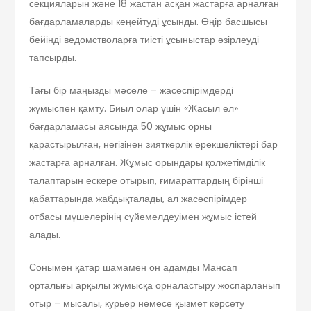
секцияларын және 18 жастан асқан жастарға арналған
бағдарламаларды кеңейтуді ұсынды. Өңір басшысы
бейінді ведомстволарға тиісті ұсыныстар әзірлеуді
тапсырды.
Тағы бір маңызды мәселе – жасөспірімдерді
жұмыспен қамту. Биыл олар үшін «Жасыл ел»
бағдарламасы аясында 50 жұмыс орны
қарастырылған, негізінен зияткерлік ерекшеліктері бар
жастарға арналған. Жұмыс орындары қолжетімділік
талаптарын ескере отырып, ғимараттардың бірінші
қабаттарында жабдықталады, ал жасөспірімдер
отбасы мүшелерінің сүйемелдеуімен жұмыс істей
алады.
Сонымен қатар шамамен он адамды Мансап
орталығы арқылы жұмысқа орналастыру жоспарланып
отыр – мысалы, курьер немесе қызмет көрсету