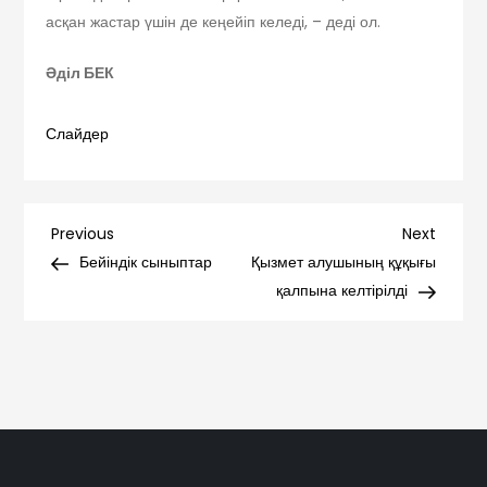
асқан жастар үшін де кеңейіп келеді, – деді ол.
Әділ БЕК
Слайдер
Навигация
Previous
Next
Previous
Next
Post
Post
Бейіндік сыныптар
Қызмет алушының құқығы
по
қалпына келтірілді
записям