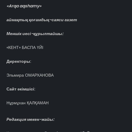
«Arqa aqshamy»
аймақтық қоғамдық-саяси газет
Меншік иесі-құрылтайшы:
«КЕНТ» БАСПА ҮЙІ
Директоры:
Эльмира ОМАРХАНОВА
Сайт әкімшісі:
Нұрмұхан ҚАЛҚАМАН
Редакция мекен-жайы: