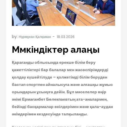
by:
Нұрмұхан Қалқаман
Мүмкіндіктер алаңы
Қарағанды облысында ерекше білім беру
қажеттіліктері бар балалар мен жасөспірімдерді
қолдау күшейтілуде – қолжетімді білім беруден
бастап спортпен айналысуға және алғашқы жұмыс
орындарын ұсынуға дейін. Бұл мәселелер өңір
әкімі Ермағанбет Бөлекпаевтың ата-аналармен,
бейінді басқармалар өкілдерімен және қала-аудан
әкімдерімен кездесуінде талқыланды.