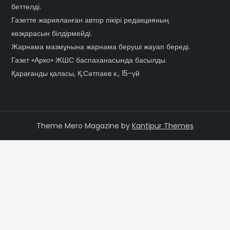
беттелді.
Газетте жарияланған автор пікірі редакцияның
көзқарасын білдірмейді.
Жарнама мазмұнына жарнама беруші жауап береді.
Газет «Арко» ЖШС баспаханасында басылды.
Қарағанды қаласы, Қ.Сәтпаев к., 15-үй
Theme Mero Magazine by
Kantipur Themes