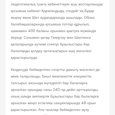
педагогикалық түзету кабинеттерін ашу жоспарлануда:
қосымша кабинет Қарағандыда, сондай-ақ Бұқар
жырау және Шет аудандарында ашылады. Облыс
балабақшаларында қосымша топтар құрылып,
шамамен 400 баланы орынмен қамтуға мүмкіндік
береді. Сонымен қатар Теміртау мен Шахтинск
қалаларында аутизм спектрі бұзылыстары бар
балаларды қолдау орталықтарын ашу мәселесі
қарастырылуда.
Кездесуде бейімделген спортты дамыту мәселесі де
жеке талқыланды. Биыл мемлекеттік әлеуметтік
тапсырыс аясында мүгедектігі бар балаларға
арналған орындар саны 240-қа дейін арттырылды,
оның ішінде зияткерлік бұзылыстары бар балаларға
арналған жеңіл атлетика секцияларында 48 орын
қарастырылған. Ата-аналар бейімделген жүзу