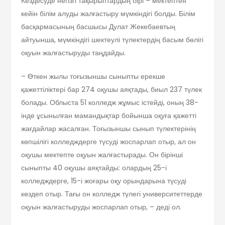
Кездесуде негізгі тақырыптардың бірі – мектептен
кейін білім алуды жалғастыру мүмкіндігі болды. Білім
басқармасының басшысы Дулат Жекебаевтың
айтуынша, мүмкіндігі шектеулі түлектердің басым бөлігі
оқуын жалғастыруды таңдайды.
– Өткен жылы тоғызыншы сыныпты ерекше
қажеттіліктері бар 274 оқушы аяқтады, биыл 237 түлек
болады. Облыста 51 колледж жұмыс істейді, оның 38-
інде ұсынылған мамандықтар бойынша оқуға қажетті
жағдайлар жасалған. Тоғызыншы сынып түлектерінің
көпшілігі колледждерге түсуді жоспарлап отыр, ал он
оқушы мектепте оқуын жалғастырады. Он бірінші
сыныпты 40 оқушы аяқтайды: олардың 25-і
колледждерге, 15-і жоғары оқу орындарына түсуді
көздеп отыр. Тағы он колледж түлегі университеттерде
оқуын жалғастыруды жоспарлап отыр, – деді ол.