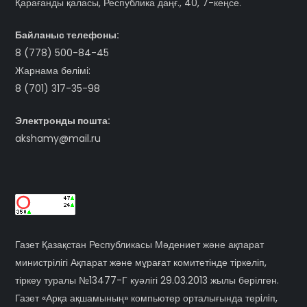
Қарағанды қаласы, Республика даңғ., 40, 7-кеңсе.
Байланыс телефоны:
8 (778) 500-84-45
Жарнама бөлімі:
8 (701) 317-35-98
Электронды пошта:
akshamy@mail.ru
Газет Қазақстан Республикасы Мәдениет және ақпарат
министрілігі Ақпарат және мұрағат комитетінде тіркеліп,
тіркеу туралы №13477-Г куәлігі 29.03.2013 жылы берілген.
Газет «Арқа ақшамының» компьютер орталығында терiлiп,