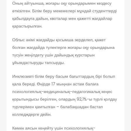
Оның айтуынша, жоғары оқу орындарымен кездесу
өткізілген. Білім беру мекемелері мұндай студенттерді
қабылдауға дайын, квоталар мен қажетті жағдайлар
қарастырылған.
Облыс әкімі жағдайды қосымша зерделеп, қажет
болған жағдайда түлектерге жоғары оқу орындарына
түсуін жеңілдету үшін дайындық курстарын
ұйымдастыруды тапсырды.
Инклюзивті білім беру басым бағыттардың бірі болып
қала береді. Өңірде 17 мыңнан астам балаға
психологиялық-медициналық-педагогикалық кеңес
қорытындысы берілген, олардың 92,1%-ы түрлі қолдау
түрлерімен қамтылған – балабақшадан бастап
колледждерге дейін.
Көмек аясын кеңейту үшін психологиялық-