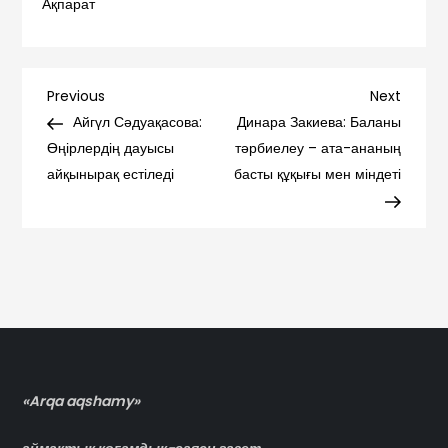
Ақпарат
Навигация
Previous
Next
Previous
Next
Post
Post
Айгүл Сәдуақасова:
Динара Закиева: Баланы
по
Өңірлердің дауысы
тәрбиелеу – ата-ананың
айқынырақ естіледі
басты құқығы мен міндеті
записям
«Arqa aqshamy»