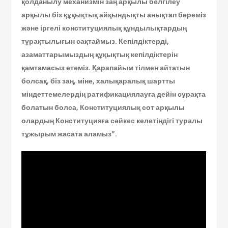
қолданылу механизмін заң арқылы белгілеу
арқылы біз құқықтық айқындықты анықтап береміз
және іргелі конституциялық құндылықтардың
тұрақтылығын сақтаймыз. Кепілдіктерді,
азаматтарымыздың құқықтық кепілдіктерін
қамтамасыз етеміз. Қарапайым тілмен айтатын
болсақ, біз заң, міне, халықаралық шартты
міндеттемелердің ратификациялауға дейін сұрақта
болатын болса, Конституциялық сот арқылы
олардың Конституцияға сәйкес келетіндігі туралы
тұжырым жасата аламыз”.