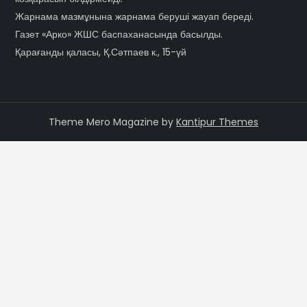
Жарнама мазмұнына жарнама беруші жауап береді.
Газет «Арко» ЖШС баспаханасында басылды.
Қарағанды қаласы, Қ.Сәтпаев к., 15-үй
Theme Mero Magazine by
Kantipur Themes