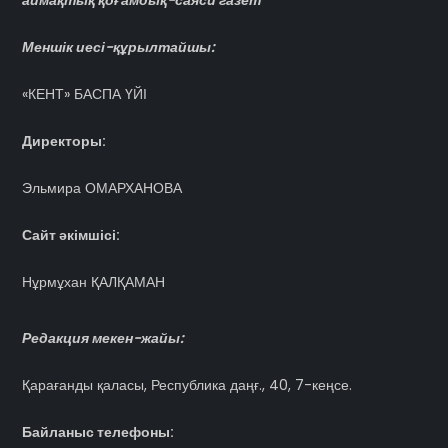
аймақтық қоғамдық-саяси газет
Меншік иесі-құрылтайшы:
«КЕНТ» БАСПА ҮЙІ
Директоры:
Эльмира ОМАРХАНОВА
Сайт әкімшісі:
Нұрмұхан ҚАЛҚАМАН
Редакция мекен-жайы:
Қарағанды қаласы, Республика даңғ., 40, 7-кеңсе.
Байланыс телефоны: