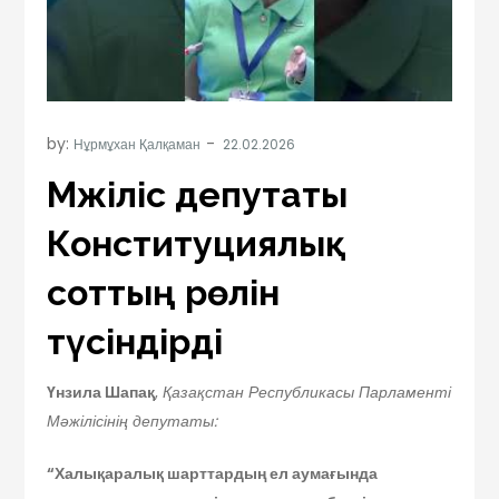
by:
Нұрмұхан Қалқаман
Мәжіліс депутаты
Конституциялық
соттың рөлін
түсіндірді
Үнзила Шапақ
,
Қазақстан Республикасы Парламенті
Мәжілісінің депутаты:
“Халықаралық шарттардың ел аумағында