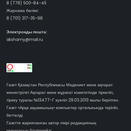
8 (778) 500-84-45
Жарнама бөлімі:
8 (701) 317-35-98
Электронды пошта:
akshamy@mail.ru
Газет Қазақстан Республикасы Мәдениет және ақпарат
министрілігі Ақпарат және мұрағат комитетінде тіркеліп,
тіркеу туралы №13477-Г куәлігі 29.03.2013 жылы берілген.
Газет «Арқа ақшамының» компьютер орталығында терiлiп,
беттелді.
Газетте жарияланған автор пікірі редакцияның
көзқарасын білдірмейді.