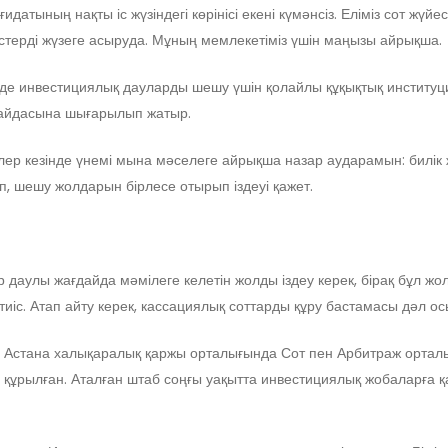
датының нақты іс жүзіндегі көрінісі екені күмәнсіз. Еліміз сот жүйе
терді жүзеге асыруда. Мұның мемлекетіміз үшін маңызы айрықша.
шінде инвестициялық дауларды шешу үшін қолайлы құқықтық институ
пайдасына шығарылып жатыр.
ер кезінде үнемі мына мәселеге айрықша назар аударамын: билік 
ап, шешу жолдарын бірлесе отырып іздеуі қажет.
даулы жағдайда мәмілеге келетін жолды іздеу керек, бірақ бұл жол
а тиіс. Атап айту керек, кассациялық соттарды құру бастамасы дәл 
. Астана халықаралық қаржы орталығында Сот пен Арбитраж ортал
б құрылған. Аталған штаб соңғы уақытта инвестициялық жобаларға 