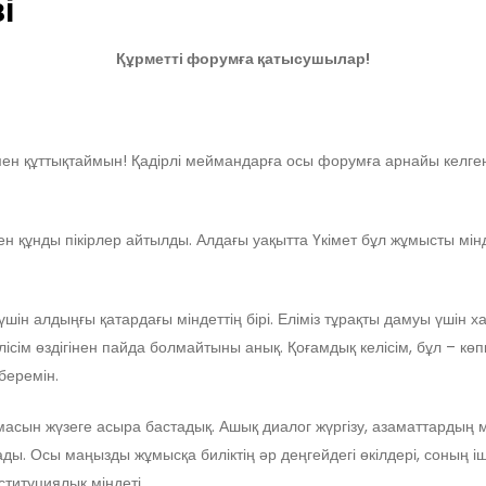
і
Құрметті форумға қатысушылар!
құттықтаймын! Қадірлі меймандарға осы форумға арнайы келгенде
құнды пікірлер айтылды. Алдағы уақытта Үкімет бұл жұмысты мінде
шін алдыңғы қатардағы міндеттің бірі. Еліміз тұрақты дамуы үшін х
елісім өздігінен пайда болмайтыны анық. Қоғамдық келісім, бұл – 
беремін.
масын жүзеге асыра бастадық. Ашық диалог жүргізу, азаматтардың
лады. Осы маңызды жұмысқа биліктің әр деңгейдегі өкілдері, соның і
ституциялық міндеті.