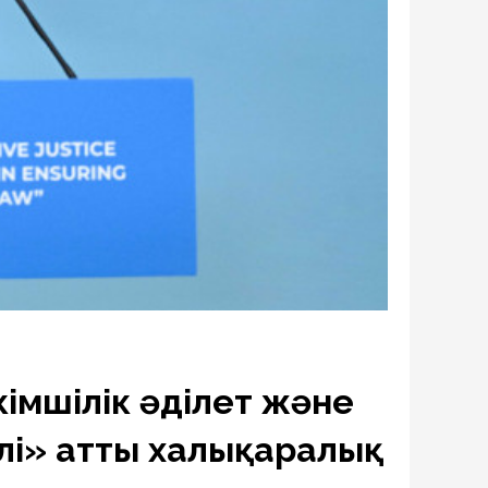
мшілік әділет және
өлі» атты халықаралық