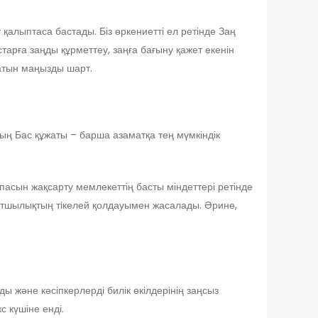
қалыптаса бастады. Біз өркениетті ел ретінде Заң
арға заңды құрметтеу, заңға бағыну қажет екенін
шатын маңызды шарт.
ң Бас құжаты – барша азаматқа тең мүмкіндік
пасын жақсарту мемлекеттің басты міндеттері ретінде
ртшылықтың тікелей қолдауымен жасалады. Әрине,
ды және кәсіпкерлерді билік өкілдерінің заңсыз
с күшіне енді.