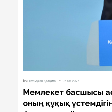
by:
Нұрмұхан Қалқаман
Мемлекет басшысы Қа
оның құқық үстемдігі