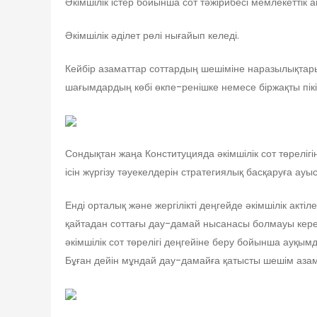
Әкімшілік істер бойынша сот тәжірибесі мемлекеттік
Әкімшілік әділет рөлі нығайып келеді.
Кейбір азаматтар соттардың шешіміне наразылықтарын 
шағымдардың көбі өкпе-ренішке немесе біржақты пікір
Сондықтан жаңа Конституцияда әкімшілік сот төрелігін
ісін жүргізу тәуекелдерін стратегиялық басқаруға ауыс
Енді орталық және жергілікті деңгейде әкімшілік акті
қайтадан соттағы дау-дамай нысанасы болмауы керек.
әкімшілік сот төрелігі деңгейіне беру бойынша ауқы
Бұған дейін мұндай дау-дамайға қатысты шешім азам