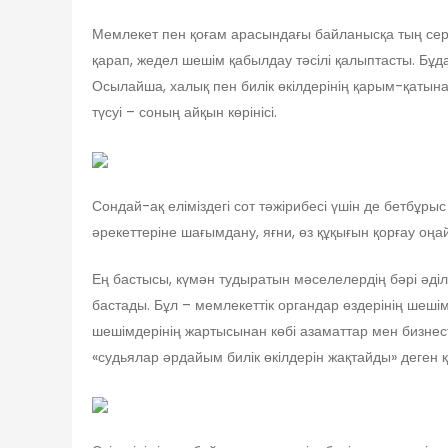
Мемлекет пен қоғам арасындағы байланысқа тың серпі
қарап, жедел шешім қабылдау тәсілі қалыптасты. Бұда
Осылайша, халық пен билік өкілдерінің қарым-қатына
түсуі – соның айқын көрінісі.
Сондай-ақ еліміздегі сот тәжірибесі үшін де бетбұр
әрекеттеріне шағымдану, яғни, өз құқығын қорғау оңай
Ең бастысы, күмән тудыратын мәселелердің бәрі әді
бастады. Бұл – мемлекеттік органдар өздерінің шешім
шешімдерінің жартысынан көбі азаматтар мен бизнесті
«судьялар әрдайым билік өкілдерін жақтайды» деген қ