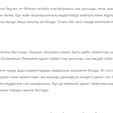
н берген «е-Өтініш» онлайн платформасы іске қосылды, яғни, азам
н бөлек, бұл жүйе бюрократиялық кедергілерді азайтуға және жұртш
сы мүлде жаңа сипатқа ие болды. Соңғы бес жыл ішінде мемлекетті
ыс кезеңі басталды. Ашығын айтуымыз керек, бұған дейін азаматтар
 болмайтын. Әкімшілік әділет жүйесі іске қосылған соң жағдай түбеге
летті түрде адал азаматтардың пайдасына шешілетін болды. Ал с
дерін және әрекеттерін заң жүзінде дәлелдеуге міндетті деген сөз.
ң мүддесіне сай шығарылған. Бұл да әкімшілік әділет жүйесінің на
асаң пікірден арыла бастады.