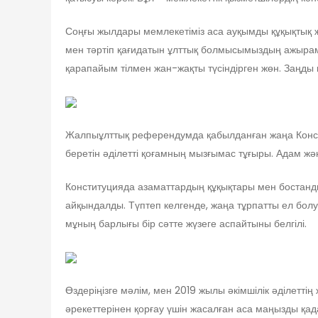
Соңғы жылдары мемлекетіміз аса ауқымды құқықтық жә
мен тәртіп қағидатын ұлттық болмысымыздың ажырамас
қарапайым тілмен жан-жақты түсіндірген жөн. Заңды 
Жалпыұлттық референдумда қабылданған жаңа Констит
беретін әділетті қоғамның мызғымас тұғыры. Адам жән
Конституцияда азаматтардың құқықтары мен бостандық
айқындалды. Түптеп келгенде, жаңа тұрпатты ел бо
мұның барлығы бір сәтте жүзеге аспайтыны белгілі.
Өздеріңізге мәлім, мен 2019 жылы әкімшілік әділеттің
әрекеттерінен қорғау үшін жасалған аса маңызды қада