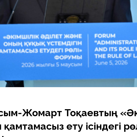
сым-Жомарт Тоқаевтың «Әкі
н қамтамасыз ету ісіндегі р