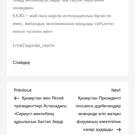
тиімді ынтымақтастыққа тың серпін беретініне
сенімдімін.
ЕАЭО – жай ғана өңірлік интеграциялық бірлестік
емес, жаһандық экономиканың маңызды субъектісі
екенін түсінген жөн».
t.me/aqorda_resmi
Слайдер
Навигация
Previous
Next
Previous
Next
Post
Post
Қазақстан мен Ресей
Қазақстан Президенті
по
президенттері Астанадағы
геосаяси дүрбелеңдер
«Сириус» мектебінің
кезеңінде өтіп жатқан
записям
құрылысын бастап берді
форумның өзектілігіне
назар аударды