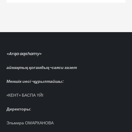
«Arqa aqshamy»
аймақтық қоғамдық-саяси газет
Меншік иесі-құрылтайшы:
«КЕНТ» БАСПА ҮЙІ
Директоры:
Эльмира ОМАРХАНОВА