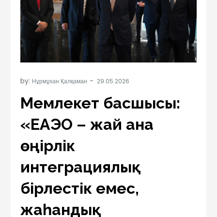
by:
Нұрмұхан Қалқаман
Мемлекет басшысы:
«ЕАЭО – жай ғана
өңірлік
интеграциялық
бірлестік емес,
жаһандық