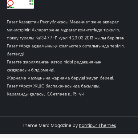
Газет Қазақстан Республикасы Мәдениет және ақпарат
министрілігі Ақпарат және мұрағат комитетінде тіркеліп,
тіркеу туралы №13477-Г куәлігі 29.03.2013 жылы берілген.
Газет «Арқа ақшамының» компьютер орталығында терiлiп,
беттелді.
Газетте жарияланған автор пікірі редакцияның
көзқарасын білдірмейді.
Жарнама мазмұнына жарнама беруші жауап береді.
Газет «Арко» ЖШС баспаханасында басылды.
Қарағанды қаласы, Қ.Сәтпаев к., 15-үй
Theme Mero Magazine by
Kantipur Themes