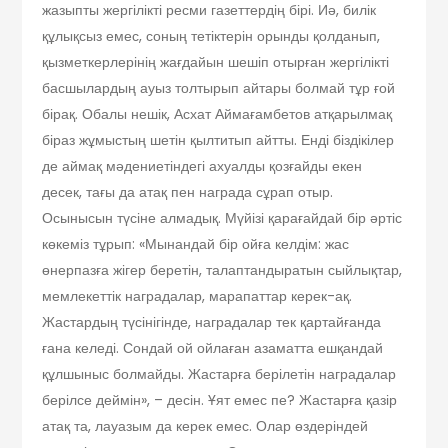
жазыпты жергілікті ресми газеттердің бірі. Иә, билік
құлықсыз емес, соның тетіктерін орынды қолданып,
қызметкерлерінің жағдайын шешіп отырған жергілікті
басшылардың ауыз толтырып айтары болмай тұр ғой
бірақ. Обалы нешік, Асхат Аймағамбетов атқарылмақ
біраз жұмыстың шетін қылтитып айтты. Енді біздікілер
де аймақ мәдениетіндегі ахуалды қозғайды екен
десек, тағы да атақ пен награда сұрап отыр.
Осынысын түсіне алмадық. Мүйізі қарағайдай бір әртіс
көкеміз тұрып: «Мынандай бір ойға келдім: жас
өнерпазға жігер беретін, талаптандыратын сыйлықтар,
мемлекеттік наградалар, марапаттар керек-ақ.
Жастардың түсінігінде, наградалар тек қартайғанда
ғана келеді. Сондай ой ойлаған азаматта ешқандай
құлшыныс болмайды. Жастарға берілетін наградалар
берілсе деймін», – десін. Ұят емес пе? Жастарға қазір
атақ та, лауазым да керек емес. Олар өздеріндей