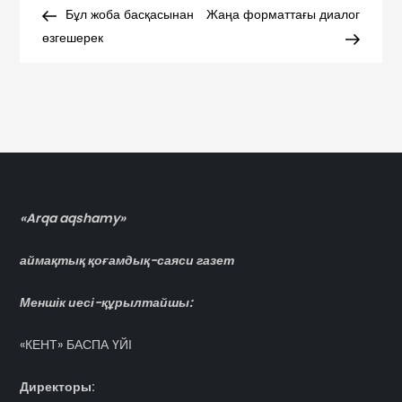
Post
Post
Бұл жоба басқасынан
Жаңа форматтағы диалог
по
өзгешерек
записям
«Arqa aqshamy»
аймақтық қоғамдық-саяси газет
Меншік иесі-құрылтайшы:
«КЕНТ» БАСПА ҮЙІ
Директоры: