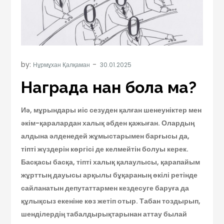
by:
Нұрмұхан Қалқаман
Награда нан бола ма?
Иә, мұрындары иіс сезуден қалған шенеуніктер мен
әкім-қаралардан халық әбден қажыған. Олардың
алдына әлденедей жұмыстарымен барғысы да,
тіпті жүздерін көргісі де келмейтін болуы керек.
Басқасы басқа, тіпті халық қалаулысы, қарапайым
жұрттың дауысы арқылы бұқараның өкілі ретінде
сайланатын депутаттармен кездесуге баруға да
құлықсыз екеніне көз жетіп отыр. Табан тоздырып,
шенділердің табалдырықтарынан аттау былай