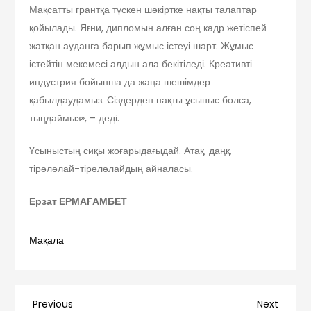
Мақсатты грантқа түскен шәкіртке нақты талаптар
қойылады. Яғни, дипломын алған соң кадр жетіспей
жатқан ауданға барып жұмыс істеуі шарт. Жұмыс
істейтін мекемесі алдын ала бекітіледі. Креативті
индустрия бойынша да жаңа шешімдер
қабылдаудамыз. Сіздерден нақты ұсыныс болса,
тыңдаймыз», – деді.
Ұсыныстың сиқы жоғарыдағыдай. Атақ, даңқ,
тірәләлай-тірәләлайдың айналасы.
Ерзат ЕРМАҒАМБЕТ
Мақала
Навигация
Previous
Next
Previous
Next