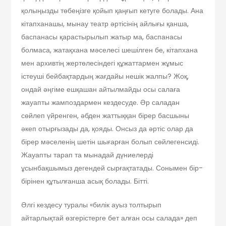
қолыңызды төбеңізге қойып қаңғып кетуге болады. Ана
кітапханашы, мынау театр әртісінің айлығы қанша,
баспанасы қарастырылып жатыр ма, баспанасы
болмаса, жатақхана мәселесі шешілген бе, кітапхана
мен архивтің жертөлесіндегі құжаттармен жұмыс
істеуші бейбақтардың жағдайы нешік жалпы? Жоқ,
ондай әңгіме ешқашан айтылмайды осы салаға
жауапты жампоздармен кездесуде. Әр саладан
сөйлеп үйренген, әбден жаттыққан бірер басшыны
әкеп отырғызады да, қояды. Онсыз да әртіс олар да
бірер мәселенің шетін шығарған болып сөйлегенсиді.
Жауапты тарап та мынадай дүниелерді
ұсынбақшымыз дегендей сырғақтатады. Сонымен бір-
бірінен құтылғанша асық болады. Бітті.
Әлгі кездесу туралы «билік ауыз толтырып
айтарлықтай өзгерістерге бет алған осы салада» деп