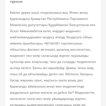
тұрсын.
Көктен дерек алып отырғанымыз жоқ. Өткен жолы
Қарағандыға Қазақстан Республикасы Парламенті
Мәжілісінің депутаттары Құдайберген Бексұлтанов пен
Асхат Аймағамбетов келіп, өңірдегі мәдениет
майталмандарымен кездесу өткізді. Кездесуге облыс
әкімінің орынбасары, «Amanat» партиясының
облыстағы филиал жетекшісі, қалалық мәслихаттан,
мәдениет пен өнер саласында жүрген лауазымды
тұлғалар мен атақтылар, тағы да соларды төңіректеген
кісілер келіпті. Бөтен кісі көрінбейді. Демек, төтен пікір,
оғаш ой да айтылмайды деген сөз. Әйтпесе, басқасы
басқа, жарымы орыс, жартысы шала қазақ, дәл
Қарағанды аймағының өнері мен мәдениетінде
қордаланып қалған мәселе аз дейсіз бе? Мәдениеттің
мәселесін театр мен өнер ұжымдарында жүрген
қатардағы қызметкерлерден сұрасаңыз, қазір екі