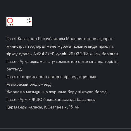
Газет Қазақстан Республикасы Мәдениет және ақпарат
министрілігі Ақпарат және мұрағат комитетінде тіркеліп,
тіркеу туралы №13477-Г куәлігі 29.03.2013 жылы берілген.
Газет «Арқа ақшамының» компьютер орталығында терiлiп,
беттелді.
Газетте жарияланған автор пікірі редакцияның
көзқарасын білдірмейді.
Жарнама мазмұнына жарнама беруші жауап береді.
Газет «Арко» ЖШС баспаханасында басылды.
Қарағанды қаласы, Қ.Сәтпаев к., 15-үй