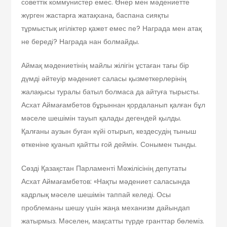
советтік коммунистер емес. Өнер мен мәдениетте
жүрген жастарға жатақхана, баспана сияқты
тұрмыстық игіліктер қажет емес пе? Награда мен атақ
не береді? Награда нан болмайды.
Аймақ мәдениетінің майлы жілігін ұстаған тағы бір
дүмді әйтеуір мәдениет саласы қызметкерлерінің
жалақысы туралы батыл болмаса да айтуға тырысты.
Асхат Аймағамбетов бұрыннан қордаланып қалған бұл
мәселе шешімін тауып қалады дегендей қылды.
Қалғаны аузын буған күйі отырып, кездесудің тыныш
өткеніне қуанып қайтты ғой деймін. Сонымен тынды.
Сөзді Қазақстан Парламенті Мәжілісінің депутаты
Асхат Аймағамбетов: «Нақты мәдениет саласында
кадрлық мәселе шешімін таппай келеді. Осы
проблеманы шешу үшін жаңа механизм дайындап
жатырмыз. Мәселен, мақсатты түрде гранттар бөлеміз.