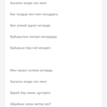
Аңсаған кезде сен мені
Көз талдыр жол мен жондарға.
Қия алмай қарап кетерде,
Қайырылып жатқан жолдарда
Қайырым бар ғой мендегі.
Мен жазып кеткем кетерде,
Аңсаған кезде сен мені
Қарай бер көкке, құстарға.
Айқайым саған жетер ме?