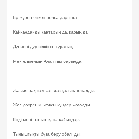
Ер жүрегі біткен болса дарынға
Қайқаңдайды қаңтарың да, қарың да.
Дүниені дүр сілкінтіп тұратын,
Мен өлмеймін Ана тілім барында.
Жасыл бақшам сан жайқалып, тоналды,
Жас дәуренім, жақсы күндер жоғалды.
Енді мені тыныш қана қойыңдар,
Тыныштықты бұза беру обал-ды.