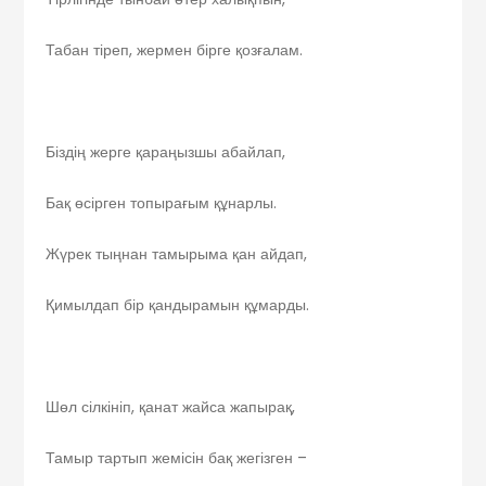
Табан тіреп, жермен бірге қозғалам.
Біздің жерге қараңызшы абайлап,
Бақ өсірген топырағым құнарлы.
Жүрек тыңнан тамырыма қан айдап,
Қимылдап бір қандырамын құмарды.
Шөл сілкініп, қанат жайса жапырақ,
Тамыр тартып жемісін бақ жегізген –