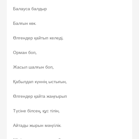
Балауса балдыр
Балғын көк.
Өлгендер қайтып келеді,
Орман боп,
Жасыл шалғын боп,
Қабылдап күннің ыстығын,
Өлгендер қайта жаңғырып
Түсіне білсең, құс тілін,
Айтады жырын мәңгілік.