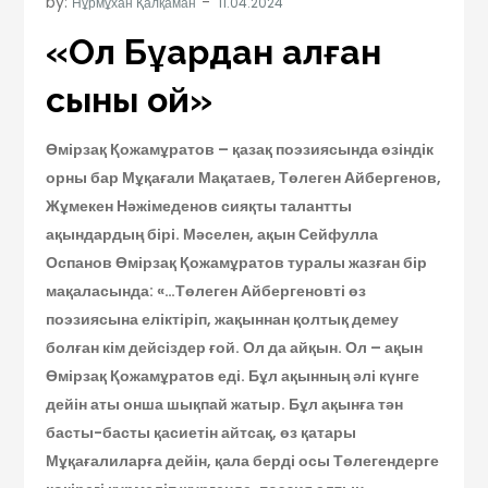
by:
Нұрмұхан Қалқаман
«Ол Бұқардан қалған
сынық қой»
Өмірзақ Қожамұратов – қазақ поэзиясында өзіндік
орны бар Мұқағали Мақатаев, Төлеген Айбергенов,
Жұмекен Нәжімеденов сияқты талантты
ақындардың бірі. Мәселен, ақын Сейфулла
Оспанов Өмірзақ Қожамұратов туралы жазған бір
мақаласында: «…Төлеген Айбергеновті өз
поэзиясына еліктіріп, жақыннан қолтық демеу
болған кім дейсіздер ғой. Ол да айқын. Ол – ақын
Өмірзақ Қожамұратов еді. Бұл ақынның әлі күнге
дейін аты онша шықпай жатыр. Бұл ақынға тән
басты-басты қасиетін айтсақ, өз қатары
Мұқағалиларға дейін, қала берді осы Төлегендерге