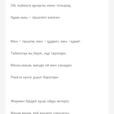
Ой, еңбексіз құнарлы емес топырақ,
Адам миы – тіршілікті емізген.
Мен – тіршілік, мен – құдірет, мен –адам!
Табиғатқа өң беріп, нұр таратқан.
Менің миым, мендік ой мен санадан
Ракета күнге ұшып баратқан.
Жермен бірдей ауыр ойды көтеріп,
Миым менің, кей күндері шаршады.