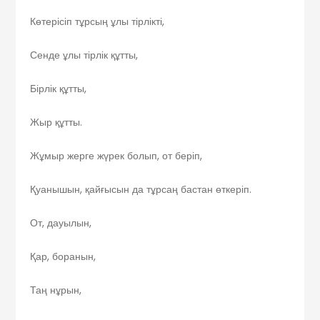
Көтерісіп тұрсың ұлы тірлікті,
Сенде ұлы тірлік құтты,
Бірлік құтты,
Жыр құтты.
Жұмыр жерге жүрек болып, от беріп,
Қуанышын, қайғысын да тұрсаң бастан өткеріп.
От, дауылын,
Қар, боранын,
Таң нұрын,