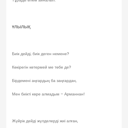
ҰЛЫЛЫҚ
Биік дейді, биік деген немене?
Көкірегін көтермей ме төбе де?
Бірдемені аңғардың ба заңғардан,
Мен биікті көре алмадым – Арманнан!
Жүйрік дейді жүлделерді жиі алған,