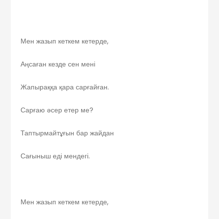
Мен жазып кеткем кетерде,
Аңсаған кезде сен мені
Жапыраққа қара сарғайған.
Сарғаю әсер етер ме?
Таптырмайтұғын бар жайдан
Сағыныш еді мендегі.
Мен жазып кеткем кетерде,