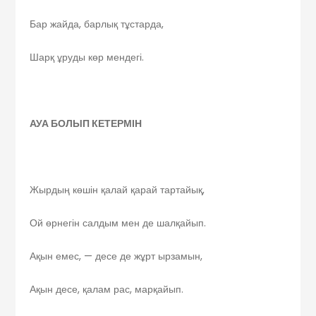
Бар жайда, барлық тұстарда,
Шарқ ұруды көр мендегі.
АУА БОЛЫП КЕТЕРМІН
Жырдың көшін қалай қарай тартайық,
Ой өрнегін салдым мен де шалқайып.
Ақын емес, — десе де жұрт ырзамын,
Ақын десе, қалам рас, марқайып.