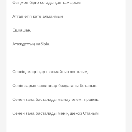
Өзіңмен бірге соғады қан тамырым.
Аттап өтіп кете алмаймын
Ешқашан,
Атажұрттың қабірін.
Сенсің, мәңгі қар шалмайтын жоталым,
Сенің зарың сияқтанар боздағаны ботаның.
Сенен ғана басталады мынау әлем, тіршілік,
Сенен ғана басталады менің шексіз Отаным.