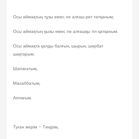
Осы аймақтың тұзы емес пе алғаш рет татқаным,
Осы аймақтың қызы емес пе алғашқы тіл қатқаным.
Осы аймақта қалды балғын, шырын, шәрбат
шақтарым.
Шапағатым,
Махаббатым,
Аппағым.
Туған жерім – Тәңірім,