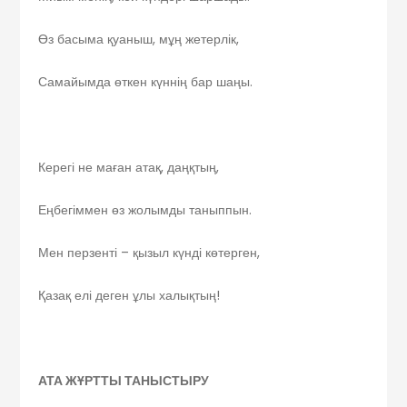
Өз басыма қуаныш, мұң жетерлік,
Самайымда өткен күннің бар шаңы.
Керегі не маған атақ, даңқтың,
Еңбегіммен өз жолымды таныппын.
Мен перзенті – қызыл күнді көтерген,
Қазақ елі деген ұлы халықтың!
АТА ЖҰРТТЫ ТАНЫСТЫРУ