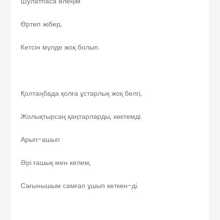
Шулатпаса өлеңім
Өртеп жібер,
Кетсін мүлде жоқ болып.
Қолтаңбада қолға ұстарлық жоқ белгі,
Жолықтырсаң қаңтарларды, көктемді.
Арып-ашып
Әрі ғашық мен келем,
Сағынышым самғап ұшып кеткен-ді.