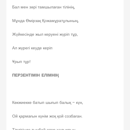
Бал мен зәрі тамшылаған тілінің,
Мұнда Өмірзақ Қожамұратұлының,
Жүйкесінде жыл керуені жүріп тұр,
Ал жүрегі кеуде керіп
Ұрып тұр!
ПЕРЗЕНТІМІН ЕЛІМНІҢ
Көкжиекке батып шығып балық – күн,
Ой қармағын күнім жоқ қой созбаған.
Тірлігінде тынбай өтер халықпын,