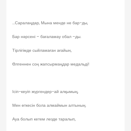
…Саралаңдар, Мына менде не бар-ды,
Бар нәрсені – бағаламау обал –ды.
Тірлігімде сыйламаған ағайын,
Өлгеннен соң жапсырмаңдар медальді!
Ісіп-кеуіп жүргендер-ай алқымың,
Мен өткесін бола алмаймын алтының.
Ауа болып кетем лезде таралып,