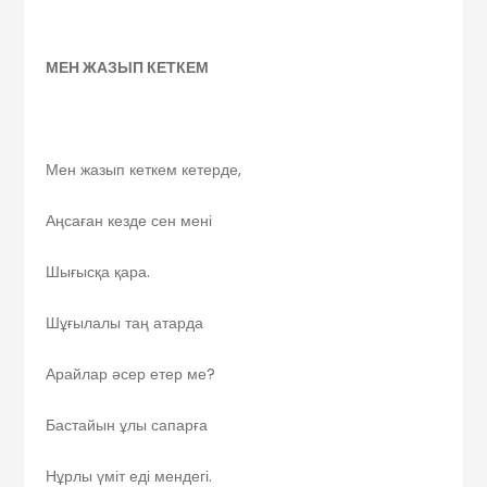
МЕН ЖАЗЫП КЕТКЕМ
Мен жазып кеткем кетерде,
Аңсаған кезде сен мені
Шығысқа қара.
Шұғылалы таң атарда
Арайлар әсер етер ме?
Бастайын ұлы сапарға
Нұрлы үміт еді мендегі.