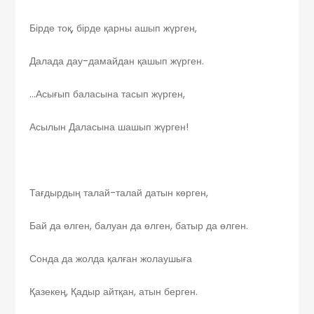
Бірде тоқ, бірде қарны ашып жүрген,
Далада дау-дамайдан қашып жүрген.
…Асығып баласына тасып жүрген,
Асылын Даласына шашып жүрген!
Тағдырдың талай-талай датын көрген,
Бай да өлген, балуан да өлген, батыр да өлген.
Сонда да жолда қалған жолаушыға
Қазекең, Қадыр айтқан, атын берген.