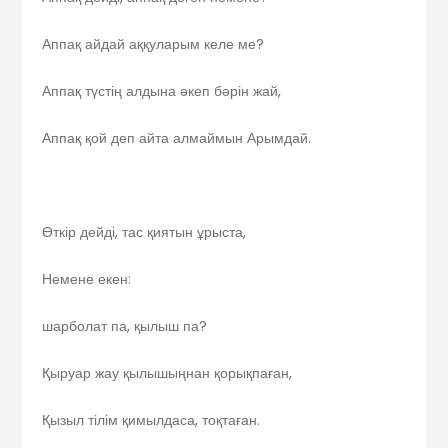
Аппақ айдай аққуларым келе ме?
Аппақ түстің алдына әкеп бәрін жай,
Аппақ қой деп айта алмаймын Арымдай.
Өткір дейді, тас қиятын ұрыста,
Немене екен:
шарболат па, қылыш па?
Қыруар жау қылышыңнан қорықпаған,
Қызыл тілім қимылдаса, тоқтаған.