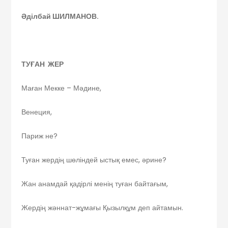
Әділбай ШИЛМАНОВ.
ТУҒАН ЖЕР
Маған Мекке – Мәдине,
Венеция,
Париж не?
Туған жердің шөліндей ыстық емес, әрине?
Жан анамдай қадірлі менің туған байтағым,
Жердің жәннат-жұмағы Қызылқұм деп айтамын.