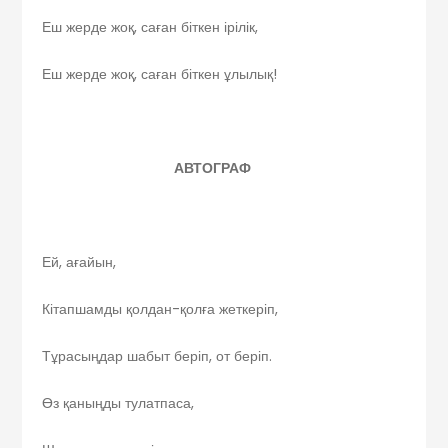
Еш жерде жоқ, саған біткен ірілік,
Еш жерде жоқ, саған біткен ұлылық!
АВТОГРАФ
Ей, ағайын,
Кітапшамды қолдан-қолға жеткеріп,
Тұрасыңдар шабыт беріп, от беріп.
Өз қаныңды тулатпаса,