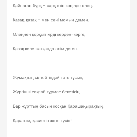
Қайнаған бұрқ – сарқ етіп көңілде өлең,
Қазақ, қазақ – мен сені момын демен.
Өлеңнен қорқып кірді көрден-көрге,
Қазақ келе жатқанда өлім деген.
Жұмақтың сілтейтіндей төте тұсын,
Жүргінші соқпай тұрмас бекетісің.
Бар жұрттың басын қосқан Қарашаңырақтың,
Қарағым, қасиетін жете түсін!