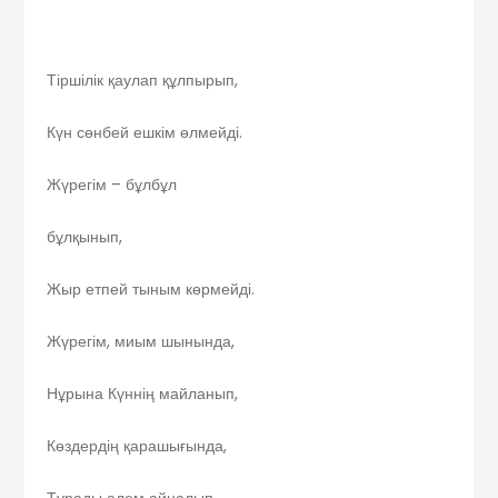
Тіршілік қаулап құлпырып,
Күн сөнбей ешкім өлмейді.
Жүрегім – бұлбұл
бұлқынып,
Жыр етпей тыным көрмейді.
Жүрегім, миым шынында,
Нұрына Күннің майланып,
Көздердің қарашығында,
Тұрады әлем айналып.