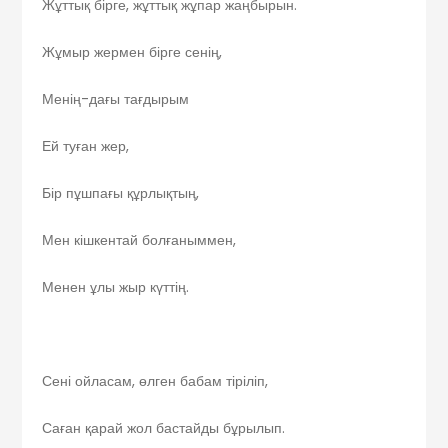
Жұттық бірге, жұттық жұпар жаңбырын.
Жұмыр жермен бірге сенің,
Менің-дағы тағдырым
Ей туған жер,
Бір пұшпағы құрлықтың,
Мен кішкентай болғаныммен,
Менен ұлы жыр күттің.
Сені ойласам, өлген бабам тіріліп,
Саған қарай жол бастайды бұрылып.