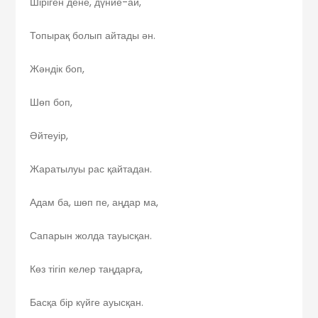
Шіріген дене, дүние-ай,
Топырақ болып айтады ән.
Жәндік боп,
Шөп боп,
Әйтеуір,
Жаратылуы рас қайтадан.
Адам ба, шөп пе, аңдар ма,
Сапарын жолда тауысқан.
Көз тігіп келер таңдарға,
Басқа бір күйге ауысқан.