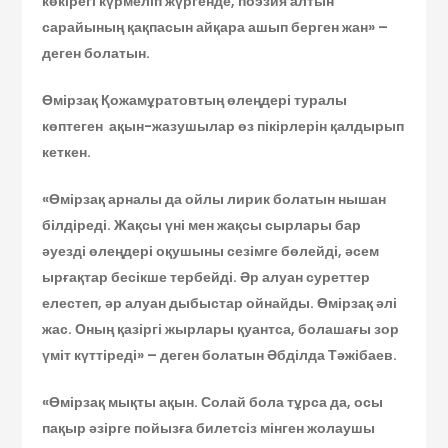
көкірегі күрмеліп жүргенде, поэзия алтын
сарайының қақпасын айқара ашып берген жан» –
деген болатын.
Өмірзақ Қожамұратовтың өлеңдері туралы
көптеген ақын-жазушылар өз пікірлерін қалдырып
кеткен.
«Өмірзақ арналы да ойлы лирик болатын нышан
білдіреді. Жақсы үні мен жақсы сырлары бар
әуезді өлеңдері оқушыны сезімге бөлейді, әсем
ырғақтар бесікше тербейді. Әр алуан суреттер
елестеп, әр алуан дыбыстар ойнайды. Өмірзақ әлі
жас. Оның қазіргі жырлары қуантса, болашағы зор
үміт күттіреді» – деген болатын Әбділда Тәжібаев.
«Өмірзақ мықты ақын. Солай бола тұрса да, осы
пақыр әзірге пойызға билетсіз мінген жолаушы