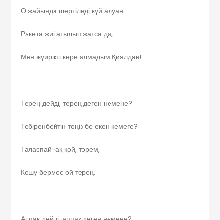
О жайында шертіледі күй алуан.
Ракета жиі атылып жатса да,
Мен жүйрікті көре алмадым Қиялдан!
Терең дейді, терең деген немене?
Тебіренбейтін теңіз бе екен кемеге?
Таласпай-ақ қой, төрем,
Кешу бермес ой терең.
Аппақ дейді, аппақ деген немене?