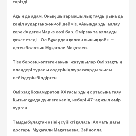
тәрізді…
Ақын да адам. Оның шығармашылық тағдырына да
көңіл аударған жөн ғой дейміз. «Ақындарды аялау
керек!» деген Маркс сөзі бар. Өмірзақ та аялауды
қажет етеді… Ол Бұқардан қалған сынық қой», –
деген болатын Мұқағали Мақатаев.
Тізе берсең көптеген ақын-жазушылар Өмірзақтың
өлеңдері туралы өздерінің жүрекжарды жылы
лебіздерін білдірген.
Өмірзақ Қожамұратов ХХ ғасырдың ортасына таяу
Қызылқұмда дүниеге келіп, небәрі 47-ақ жыл өмір
сүрген.
Тамдыбұлақтан өзінің сүйікті қаласы Алматыдағы
достары Мұқағали Мақатаевқа, Зейнолла