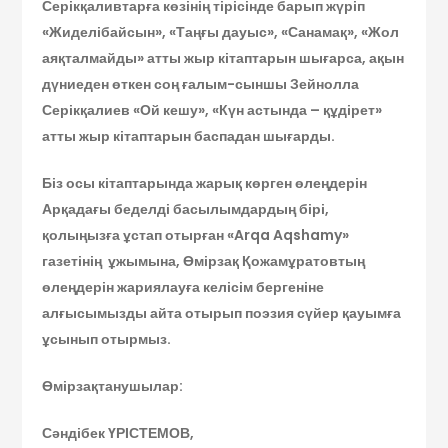
Серікқаливтарға көзінің тірісінде барып жүріп
«Жиделібайсын», «Таңғы дауыс», «Санамақ», «Жол
аяқталмайды» атты жыр кітаптарын шығарса, ақын
дүниеден өткен соң ғалым-сыншы Зейнолла
Серікқалиев «Ой кешу», «Күн астында – құдірет»
атты жыр кітаптарын баспадан шығарды.
Біз осы кітаптарында жарық көрген өлеңдерін
Арқадағы беделді басылымдардың бірі,
қолыңызға ұстап отырған «Arqa Aqshamy»
газетінің ұжымына, Өмірзақ Қожамұратовтың
өлеңдерін жариялауға келісім бергеніне
алғысымызды айта отырып поэзия сүйер қауымға
ұсынып отырмыз.
Өмірзақтанушылар:
Сәндібек ҮРІСТЕМОВ,