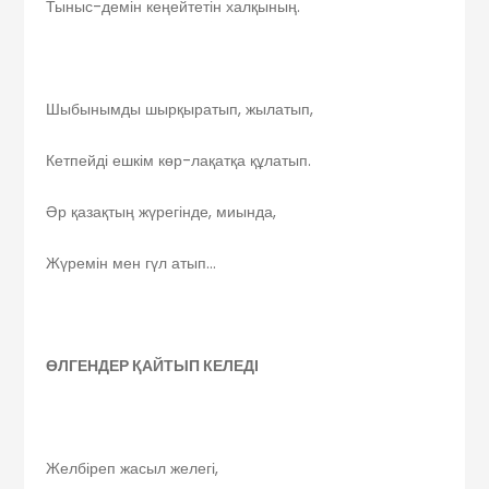
Тыныс-демін кеңейтетін халқының.
Шыбынымды шырқыратып, жылатып,
Кетпейді ешкім көр-лақатқа құлатып.
Әр қазақтың жүрегінде, миында,
Жүремін мен гүл атып…
ӨЛГЕНДЕР ҚАЙТЫП КЕЛЕДІ
Желбіреп жасыл желегі,