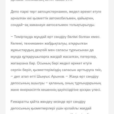
Депо паркі төрт автоцистернамен, жедел әрекет етуге
арналған екі қызметтік автомобильмен, қайықпен,
сондай-ақ заманауи автосатымен толықтырылды.
– Теміртауда мұндай өрт сөндіру бөлімі болған емес.
Көлемі, техникамен жабдықталуы, атқарылған
жұмыстардың деңгейі мен сапасы тұрғысынан да
мұнда құтқарушыларға жағдай жасалған, пәтерлер,
жатақхана бар. Осының бәрі жедел әрекет етуге
серпін беріп, қызметтеріміздің сапасын арттыруға тиіс,
– деп атап өтті Шыңғыс Арынов. – Жаңа өрт сөндіру
депосының ашылуы – қаланың, оның тұрғындарының
және өнеркәсіптік кешеннің қауіпсіздігіне қосқан үлесі.
Ғимаратты қайта жөндеу кезінде өрт сөндіру
депосының қызметкерлері үшін қолайлы жағдай