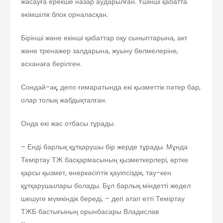
жасауға ерекше назар аударылған. Үшінші қабатта
әкімшілік блок орналасқан.
Бірінші және екінші қабаттар оқу сыныптарына, акт
және тренажер залдарына, жуыну бөлмелеріне,
асханаға берілген.
Сондай-ақ, депо ғимаратында екі қызметтік пәтер бар,
олар толық жабдықталған.
Онда екі жас отбасы тұрады.
– Енді барлық құтқарушы бір жерде тұрады. Мұнда
Теміртау ТЖ басқармасының қызметкерлері, өртке
қарсы қызмет, өнеркәсіптік қауіпсіздік, тау-кен
құтқарушылары болады. Бұл барлық міндетті жедел
шешуге мүмкіндік береді, – деп атап өтті Теміртау
ТЖБ бастығының орынбасары Владислав