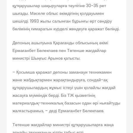
құтқарушылар шақыруларға тәулігіне 30-35 рет
шығады. Мәселе облыс әкімдігінің қолдауымен
шешілді. 1993 жылы салынған бұрынғы өрт сөндіру
бөлімінің ғимаратын күрделі жөндеуге қаражат бөлінді.
Депоның ашылуына Қарағанды облысының әкімі
Ермағанбет Бөлекпаев пен Төтенше жағдайлар
министрі Шыңғыс Арынов қатысты.
– Қосымша қаражат депоны заманауи техникамен
және жабдықтармен жарақтандыруға, сондай-ақ
құтқарушылардың жұмыс істеуі үшін қолайлы жағдай
жасауға мүмкіндік берді. Біз ТЖ қызметінің
материалдық-техникалық базасын одан әрі нығайтуды
жалғастырамыз, – деді Ермағанбет Бөлекпаев.
Төтенше жағдайлар министрі құтқарушыларға жаңа
арнайы техниканың кілтін табыс етті.