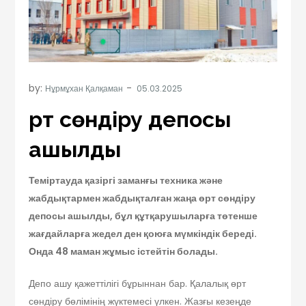
by:
Нұрмұхан Қалқаман
Өрт сөндіру депосы
ашылды
Теміртауда қазіргі заманғы техника және
жабдықтармен жабдықталған жаңа өрт сөндіру
депосы ашылды, бұл құтқарушыларға төтенше
жағдайларға жедел ден қоюға мүмкіндік береді.
Онда 48 маман жұмыс істейтін болады.
Депо ашу қажеттілігі бұрыннан бар. Қалалық өрт
сөндіру бөлімінің жүктемесі үлкен. Жазғы кезеңде