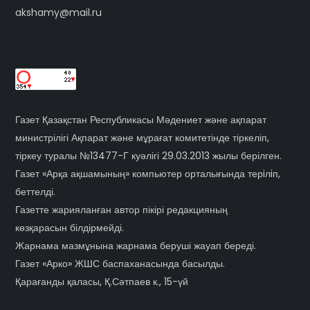
akshamy@mail.ru
Газет Қазақстан Республикасы Мәдениет және ақпарат
министрілігі Ақпарат және мұрағат комитетінде тіркеліп,
тіркеу туралы №13477-Г куәлігі 29.03.2013 жылы берілген.
Газет «Арқа ақшамының» компьютер орталығында терiлiп,
беттелді.
Газетте жарияланған автор пікірі редакцияның
көзқарасын білдірмейді.
Жарнама мазмұнына жарнама беруші жауап береді.
Газет «Арко» ЖШС баспаханасында басылды.
Қарағанды қаласы, Қ.Сәтпаев к., 15-үй