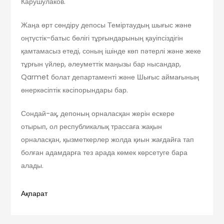
Карушулаков.
Жаңа өрт сөндіру депосы Теміртаудың шығыс және
оңтүстік-батыс бөлігі тұрғындарының қауіпсіздігін
қамтамасыз етеді, соның ішінде көп пәтерлі және жеке
тұрғын үйлер, әлеуметтік маңызы бар нысандар,
Qarmet болат департаменті және Шығыс аймағының
өнеркәсіптік кәсіпорындары бар.
Сондай-ақ, депоның орналасқан жерін ескере
отырып, ол республикалық трассаға жақын
орналасқан, қызметкерлер жолда қиын жағдайға тап
болған адамдарға тез арада көмек көрсетуге бара
алады.
Ақпарат