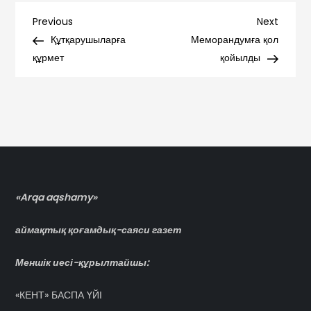
Навигация
Previous
Next
Previous
Next
Post
Post
Құтқарушыларға
Меморандумға қол
по
құрмет
қойылды
записям
«Arqa aqshamy»
аймақтық қоғамдық-саяси газет
Меншік иесі-құрылтайшы:
«КЕНТ» БАСПА ҮЙІ