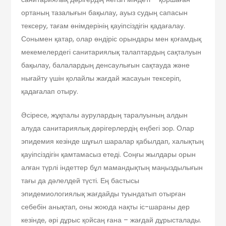
ортаның тазалығын бақылау, ауыз судың сапасын
тексеру, тағам өнімдерінің қауіпсіздігін қадағалау.
Сонымен қатар, олар өндіріс орындары мен қоғамдық
мекемелердегі санитариялық талаптардың сақталуын
бақылау, балалардың денсаулығын сақтауда және
нығайту үшін қолайлы жағдай жасауын тексеріп,
қадағалап отыру.
Әсіресе, жұқпалы аурулардың таралуының алдын
алуда санитариялық дәрігерлердің еңбегі зор. Олар
эпидемия кезінде шұғыл шаралар қабылдап, халықтың
қауіпсіздігін қамтамасыз етеді. Соңғы жылдары орын
алған түрлі індеттер бұл мамандықтың маңыздылығын
тағы да дәлелдей түсті. Ең бастысы
эпидемиологиялық жағдайды туындатып отырған
себебін анықтап, оны жоюда нақты іс-шараны дер
кезінде, әрі дұрыс қойсаң ғана – жағдай дұрысталады.