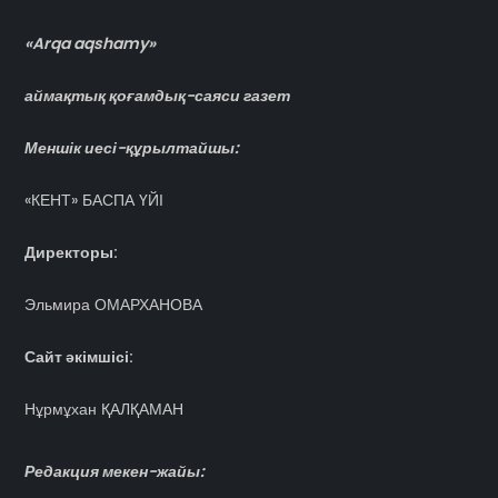
«Arqa aqshamy»
аймақтық қоғамдық-саяси газет
Меншік иесі-құрылтайшы:
«КЕНТ» БАСПА ҮЙІ
Директоры:
Эльмира ОМАРХАНОВА
Сайт әкімшісі:
Нұрмұхан ҚАЛҚАМАН
Редакция мекен-жайы: