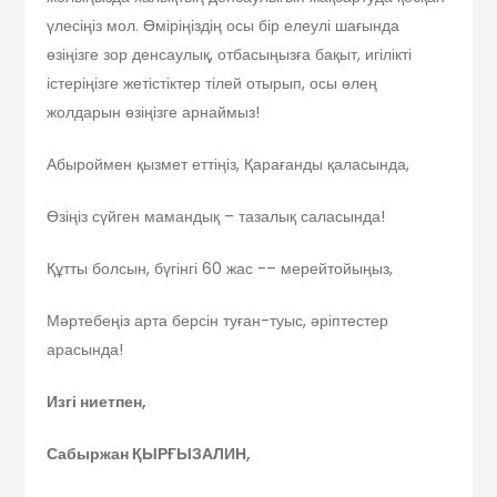
үлесіңіз мол. Өміріңіздің осы бір елеулі шағында
өзіңізге зор денсаулық, отбасыңызға бақыт, игілікті
істеріңізге жетістіктер тілей отырып, осы өлең
жолдарын өзіңізге арнаймыз!
Абыроймен қызмет еттіңіз, Қарағанды қаласында,
Өзіңіз сүйген мамандық – тазалық саласында!
Құтты болсын, бүгінгі 60 жас -– мерейтойыңыз,
Мәртебеңіз арта берсін туған-туыс, әріптестер
арасында!
Изгі ниетпен,
Сабыржан ҚЫРҒЫЗАЛИН,