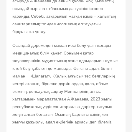
асыруда А.Жанаева да аянып қалған жоқ. Қызметтің
осындай қырына отбасымыз да түсіністістікпен
қарайды. Себебі, атқарылып жатқан ісіміз – халықтың
санитариялық-эпидемилогиялық әл-ауқатын
бірқалыпта ұстау.
Осындай дәрежедегі маман иесі болу үшін жоғары
медициналық білім қажет. Сонымен қатар,
жауапкершілік, мұқияттылық және адамдармен жұмыс
істей білу қабілеті де маңызды. Өз ісіне адал, білікті
маман – «Шапағат», «Халық алғысы» төс белгілерінің
иегері атанып, бірнеше дүркін аудан, қала, облыс
әкімінің, денсаулық сақтау Министірінің алғыс
хаттарымен марапатталған А.Жанаева, 2023 жылы
республикалық үздік санитариялық дәрігер титулын
жеңіп алған болатын. Осының барлығы өзінің көп
жылғы қажырлы, адал еңбегінің арқасы деп білеміз.