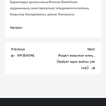
Қарағанды қаласының Әлихан Бөкейхан
ауданының санитариялық-эпидемиологиялық
бақылау басқармасы, ұжым басшысы
Ақпарат
Навигация
Previous
Next
Previous
Next
Post
Post
МҰЗБАЛАҚ
Жедел жазылған өлең…
по
(Қайрат ақын жайлы үзік
сыр)
записям