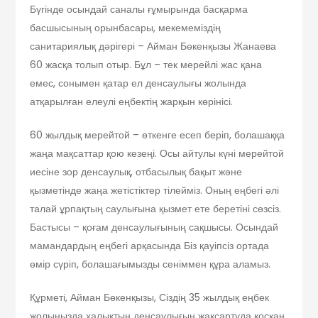
Бүгінде осындай саналы ғұмырында басқарма
басшысының орынбасары, мекемеміздің
санитариялық дәрігері – Айман Бөкенқызы Жанаева
60 жасқа толып отыр. Бұл – тек мерейлі жас қана
емес, сонымен қатар ел денсаулығы жолында
атқарылған елеулі еңбектің жарқын көрінісі.
60 жылдық мерейтой – өткенге есеп беріп, болашаққа
жаңа мақсаттар қою кезеңі. Осы айтулы күні мерейтой
иесіне зор денсаулық, отбасылық бақыт және
қызметінде жаңа жетістіктер тілейміз. Оның еңбегі әлі
талай ұрпақтың саулығына қызмет ете беретіні сөзсіз.
Бастысы – қоғам денсаулығының сақшысы. Осындай
мамандардың еңбегі арқасында Біз қауіпсіз ортада
өмір сүріп, болашағымызды сеніммен құра аламыз.
Құрметі, Айман Бөкенқызы, Сіздің 35 жылдық еңбек
жолыңызда халықтың денсаулығын жақсартуда қосқан