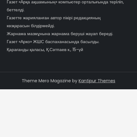
Газет «Арқа ақшамының» компьютер орталығында терiлiп,
беттелді.
Газетте жарияланған автор пікірі редакцияның
көзқарасын білдірмейді.
Жарнама мазмұнына жарнама беруші жауап береді.
Газет «Арко» ЖШС баспаханасында басылды.
Қарағанды қаласы, Қ.Сәтпаев к., 15-үй
Theme Mero Magazine by
Kantipur Themes