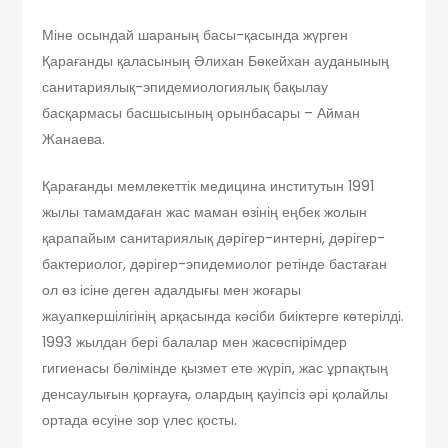
Міне осындай шараның басы-қасында жүрген
Қарағанды қаласының Әлихан Бөкейхан ауданының
санитариялық-эпидемиологиялық бақылау
басқармасы басшысының орынбасары – Айман
Жанаева.
Қарағанды мемлекеттік медицина институтын 1991
жылы тамамдаған жас маман өзінің еңбек жолын
қарапайым санитариялық дәрігер-интерні, дәрігер-
бактериолог, дәрігер-эпидемиолог ретінде бастаған
ол өз ісіне деген адалдығы мен жоғары
жауапкершілігінің арқасында кәсіби биіктерге көтерілді.
1993 жылдан бері балалар мен жасөспірімдер
гигиенасы бөлімінде қызмет ете жүріп, жас ұрпақтың
денсаулығын қорғауға, олардың қауіпсіз әрі қолайлы
ортада өсуіне зор үлес қосты.