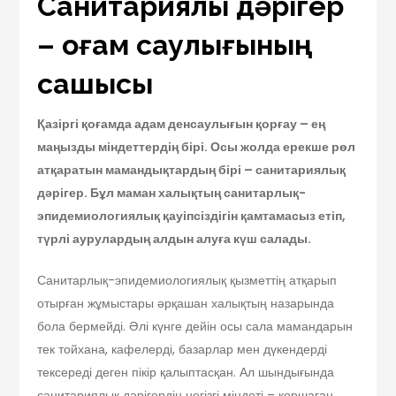
Санитариялық дәрігер
– қоғам саулығының
сақшысы
Қазіргі қоғамда адам денсаулығын қорғау – ең
маңызды міндеттердің бірі. Осы жолда ерекше рөл
атқаратын мамандықтардың бірі – санитариялық
дәрігер. Бұл маман халықтың санитарлық-
эпидемиологиялық қауіпсіздігін қамтамасыз етіп,
түрлі аурулардың алдын алуға күш салады.
Санитарлық-эпидемиологиялық қызметтің атқарып
отырған жұмыстары әрқашан халықтың назарында
бола бермейді. Әлі күнге дейін осы сала мамандарын
тек тойхана, кафелерді, базарлар мен дүкендерді
тексереді деген пікір қалыптасқан. Ал шындығында
санитариялық дәрігердің негізгі міндеті – қоршаған