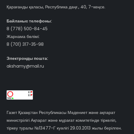
Қарағанды қаласы, Республика даңғ., 40, 7-кеңсе.
Байланыс телефоны:
8 (778) 500-84-45
Жарнама бөлімі:
8 (701) 317-35-98
Электронды пошта:
akshamy@mail.ru
Газет Қазақстан Республикасы Мәдениет және ақпарат
министрілігі Ақпарат және мұрағат комитетінде тіркеліп,
тіркеу туралы №13477-Г куәлігі 29.03.2013 жылы берілген.