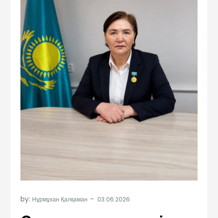
by:
Нұрмұхан Қалқаман