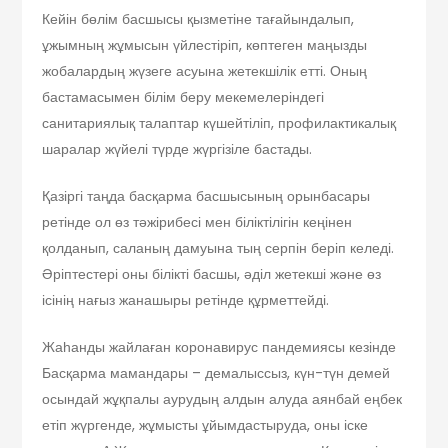
Кейін бөлім басшысы қызметіне тағайындалып,
ұжымның жұмысын үйлестіріп, көптеген маңызды
жобалардың жүзеге асуына жетекшілік етті. Оның
бастамасымен білім беру мекемелеріндегі
санитариялық талаптар күшейтіліп, профилактикалық
шаралар жүйелі түрде жүргізіле бастады.
Қазіргі таңда басқарма басшысының орынбасары
ретінде ол өз тәжірибесі мен біліктілігін кеңінен
қолданып, саланың дамуына тың серпін беріп келеді.
Әріптестері оны білікті басшы, әділ жетекші және өз
ісінің нағыз жанашыры ретінде құрметтейді.
Жаһанды жайлаған коронавирус пандемиясы кезінде
Басқарма мамандары – демалыссыз, күн-түн демей
осындай жұқпалы аурудың алдын алуда аянбай еңбек
етіп жүргенде, жұмысты ұйымдастыруда, оны іске