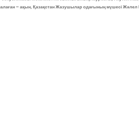
імалаған – ақын, Қазақстан Жазушылар одағының мүшесі Жәл