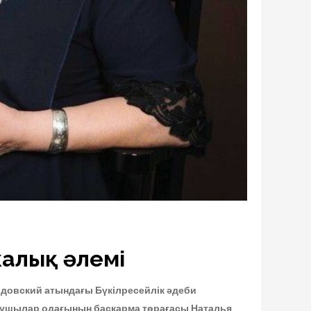
калық әлемі
довский атындағы Бүкілресейлік әдеби
зушылар одағының басқарма төрағасы Наталья