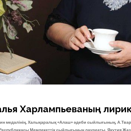
талья Харлампьеваның лири
ин медалінің, Халықаралық «Алаш» әдеби сыйлығының, А.Твар
 Республикасы Мемлекеттік сыйлығының лауреаты, Якутия Жа