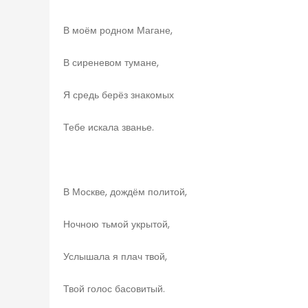
В моём родном Магане,
В сиреневом тумане,
Я средь берёз знакомых
Тебе искала званье.
В Москве, дождём политой,
Ночною тьмой укрытой,
Услышала я плач твой,
Твой голос басовитый.