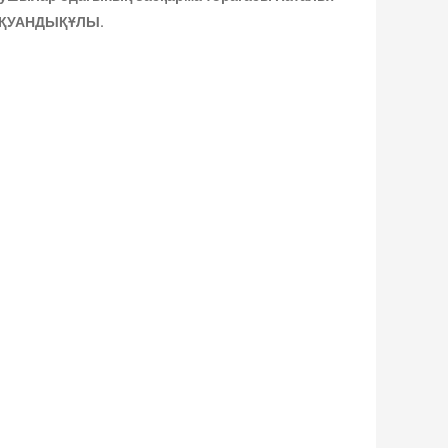
ел ҚУАНДЫҚҰЛЫ.