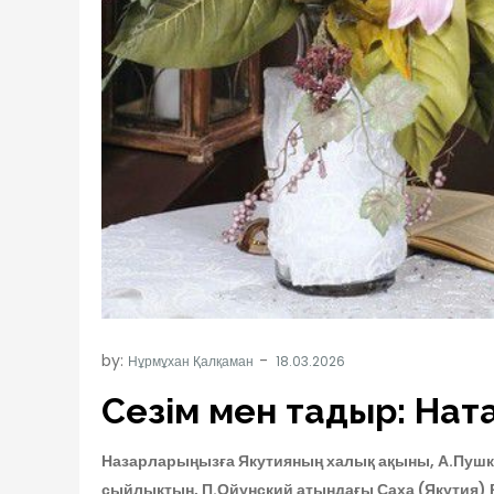
by:
Нұрмұхан Қалқаман
Сезім мен тағдыр: На
Назарларыңызға Якутияның халық ақыны, А.Пушк
сыйлықтың, П.Ойунский атындағы Саха (Якутия)