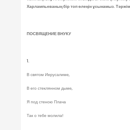
Харлампьеваның бір топ өлеңін ұсынамыз. Тәрж
ПОСВЯЩЕНИЕ ВНУКУ
1.
В святом Иерусалиме,
В его стеклянном дыме,
Я под стеною Плача
Так о тебе молила!