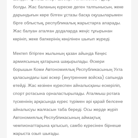
болды. Жас баланың күреске деген талпынысын, жеке
дарындығын көре білген ұстазы басқа оқушыларымен
бірге облыстық, республикалық жарыстарға апарады.
Жас балуан аталған додаларда жеңіс тұғырынан
көрініп, жеке бапкерінің көңілінен шығып жүреді.
Мектеп бітірген жылының қазан айында Кеңес
армиясының қатарына шақырылады. Әскери
борышын Коми Автономиялық Республикасының Ухта
қаласындағы ішкі әскер (внутренние войска) сапында
өтейді. Жас кезінен күреспен айналысқаны ескеріліп,
спорт ротасына орналастырылады. Аталмыш ротаға
түскенінің арқасында күрес түрімен әрі қарай белсене
айналысуы жалғасын таба береді. Осы жерде жүріп
Автономиялық Республикасының аймақтық
чемпионаттарына қатысып, самбо күресінен бірнеше
жарыста озып шығады.