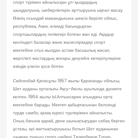
спорт түрімен айналысқан ұл-қыздардың
шыңдалуына, шеберліктерін арттыруына ықпал жасау.
Өзінің осындай мамандығына шексіз беріліп облыс,
республика, Азия, әлемді бағындырған
спортшылардың тәлімгері болған жан еді. Ақадыр
кентіндегі балалар және жасөспірімдер спорт
мектебіне отыз жылдан астам басшылық жасап,
жергілікті жастардың жоғары деңгейге көтерілулеріне
өзіндік үлесін қоса білген.
Сейсенбай Қапасұлы 1957 жылы Қарағанды облысы,
Шет ауданы орталығы Ақсу-Аюлы ауылында дүниеге
келген. 1964 жылы Ы.Алтынсарин атындағы орта
мектебіне барады. Мектеп қабырғасынан белсенді
түрде самбо, қазақ күресі түрлерімен айналысты.
Оның бағына қарай, дене шынықтырудан сабақ берген
ұстазы, әрі жаттықтырушысы болып Шет ауданынан
шыққан тұнғыш спорт шебері Төлепбеков Тұрар