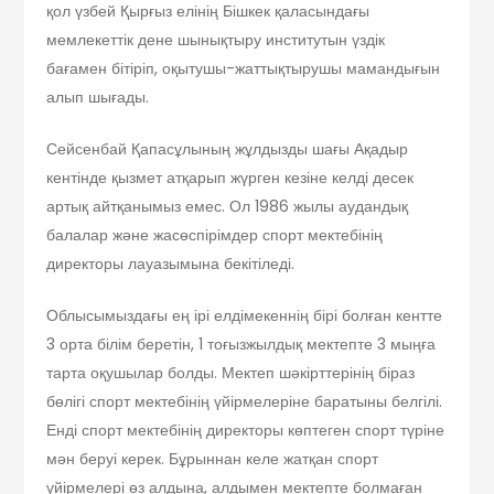
қол үзбей Қырғыз елінің Бішкек қаласындағы
мемлекеттік дене шынықтыру институтын үздік
бағамен бітіріп, оқытушы-жаттықтырушы мамандығын
алып шығады.
Сейсенбай Қапасұлының жұлдызды шағы Ақадыр
кентінде қызмет атқарып жүрген кезіне келді десек
артық айтқанымыз емес. Ол 1986 жылы аудандық
балалар және жасөспірімдер спорт мектебінің
директоры лауазымына бекітіледі.
Облысымыздағы ең ірі елдімекеннің бірі болған кентте
3 орта білім беретін, 1 тоғызжылдық мектепте 3 мыңға
тарта оқушылар болды. Мектеп шәкірттерінің біраз
бөлігі спорт мектебінің үйірмелеріне баратыны белгілі.
Енді спорт мектебінің директоры көптеген спорт түріне
мән беруі керек. Бұрыннан келе жатқан спорт
үйірмелері өз алдына, алдымен мектепте болмаған