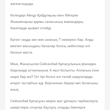
жалғастыруда.
Келіндері Айнұр Қабдулқызы мен Әйгерім
Жазыкенқызы қаржы саласының мамандары,
банктерде қызмет істейді.
Бүгінгі таңда әке мен ананың 7 немересі бар. Алды
мектеп жасындағы балалар болса, кейінгілері әлі
балғын жаста.
Міне, Жанасылов Сейсенбай Қапасұлының фәниден
бақилыққа аттанғанына 4 жыл болыпты. Алланың ісіне
шара бар ма? Ол тірі болса әлі талай шаруаларды
игеріп тастайтын еді. Бергенінен берері көп болатыны
анық.
Сейсенбай Қапасұлы өмірін жас ұрпақты тәрбиелеуге,
шәкірттерін спортқа баулуға, оларды биіктерге