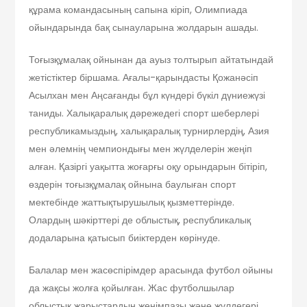
құрама командасының сапына кіріп, Олимпиада
ойындарында бақ сынауларына жолдарын ашады.
Тоғызқұмалақ ойнынан да ауыз толтырып айтатындай
жетістіктер біршама. Ағалы-қарындасты Қожанәсіп
Асылхан мен Аңсағанды бұл күндері бүкіл дүниежүзі
таниды. Халықаралық дәрежедегі спорт шеберлері
республикамыздың, халықаралық турнирлердің, Азия
мен әлемнің чемпиондығы мен жүлделерін жеңіп
алған. Қазіргі уақытта жоғарғы оқу орындарын бітіріп,
өздерін тоғызқұмалақ ойнына баулыған спорт
мектебінде жаттықтырушылық қызметтерінде.
Олардың шәкірттері де облыстық, республикалық
додаларына қатысып биіктерден көрінуде.
Балалар мен жасөспірімдер арасында футбол ойыны
да жақсы жолға қойылған. Жас футболшылар
облыстық жарыстардың жеңімпазы және жүлдегері