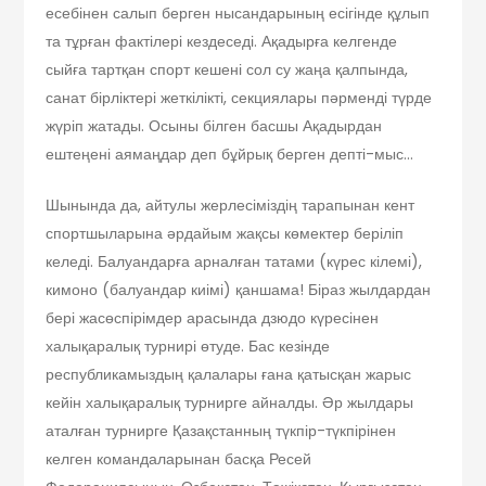
есебінен салып берген нысандарының есігінде құлып
та тұрған фактілері кездеседі. Ақадырға келгенде
сыйға тартқан спорт кешені сол су жаңа қалпында,
санат бірліктері жеткілікті, секциялары пәрменді түрде
жүріп жатады. Осыны білген басшы Ақадырдан
ештеңені аямаңдар деп бұйрық берген депті-мыс…
Шынында да, айтулы жерлесіміздің тарапынан кент
спортшыларына әрдайым жақсы көмектер беріліп
келеді. Балуандарға арналған татами (күрес кілемі),
кимоно (балуандар киімі) қаншама! Біраз жылдардан
бері жасөспірімдер арасында дзюдо күресінен
халықаралық турнирі өтуде. Бас кезінде
республикамыздың қалалары ғана қатысқан жарыс
кейін халықаралық турнирге айналды. Әр жылдары
аталған турнирге Қазақстанның түкпір-түкпірінен
келген командаларынан басқа Ресей