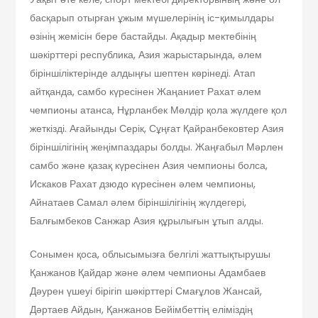
басқарып отырған ұжым мүшелерінің іс-қимылдары
өзінің жемісін бере бастайды. Ақадыр мектебінің
шәкірттері республика, Азия жарыстарында, әлем
біріншіліктерінде алдыңғы шептен көрінеді. Атап
айтқанда, самбо күресінен Жаңаниет Рахат әлем
чемпионы атанса, Нұрланбек Мөлдір қола жүлдеге қол
жеткізді. Ағайынды Серік, Сұңғат Қайранбековтер Азия
біріншілігінің жеңімпаздары болды. Жаңғабыл Мәрлен
самбо және қазақ күресінен Азия чемпионы болса,
Искаков Рахат дзюдо күресінен әлем чемпионы,
Айнатаев Самал әлем біріншілігінің жүлдегері,
Балғымбеков Санжар Азия құрылығын ұтып алды.
Сонымен қоса, облысымызға белгілі жаттықтырушы
Қанжанов Қайдар және әлем чемпионы Адамбаев
Дәурен үшеуі бірігіп шәкірттері Смағұлов Жансай,
Дәртаев Айдын, Қанжанов Бейімбеттің еліміздің