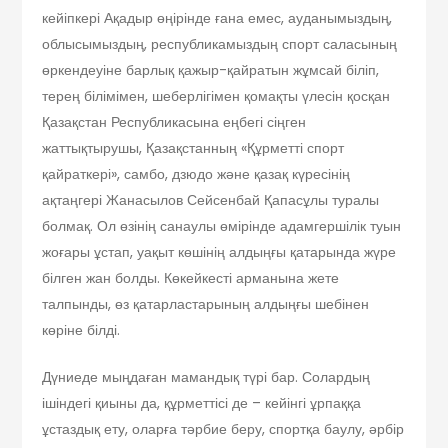
кейіпкері Ақадыр өңірінде ғана емес, ауданымыздың,
облысымыздың, республикамыздың спорт саласының
өркендеуіне барлық қажыр-қайратын жұмсай біліп,
терең білімімен, шеберлігімен қомақты үлесін қосқан
Қазақстан Республикасына еңбегі сіңген
жаттықтырушы, Қазақстанның «Құрметті спорт
қайраткері», самбо, дзюдо және қазақ күресінің
ақтаңгері Жанасылов Сейсенбай Қапасұлы туралы
болмақ. Ол өзінің санаулы өмірінде адамгершілік туын
жоғары ұстап, уақыт көшінің алдыңғы қатарында жүре
білген жан болды. Көкейкесті арманына жете
талпынды, өз қатарластарының алдыңғы шебінен
көріне білді.
Дүниеде мыңдаған мамандық түрі бар. Солардың
ішіндегі қиыны да, құрметтісі де – кейінгі ұрпаққа
ұстаздық ету, оларға тәрбие беру, спортқа баулу, әрбір