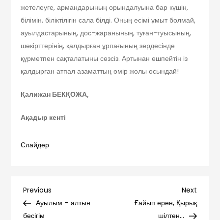
жетелеуге, армандарының орындалуына бар күшін,
білімін, біліктілігін сала білді. Оның есімі ұмыт болмай,
ауылдастарының, дос-жаранының, туған-туысының,
шәкірттерінің, қалдырған ұрпағының зердесінде
құрметпен сақталатыны сөзсіз. Артынан өшпейтін із
қалдырған атпал азаматтың өмір жолы осындай!
Қалижан БЕКҚОЖА,
Ақадыр кенті
Слайдер
Навигация
Previous
Next
Previous
Next
Post
Post
Ауылым – алтын
Ғайып ерен, Қырық
по
бесігім
шілтен…