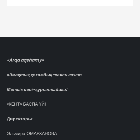
записям
«Arqa aqshamy»
аймақтық қоғамдық-саяси газет
Меншік иесі-құрылтайшы:
«КЕНТ» БАСПА ҮЙІ
Директоры:
Эльмира ОМАРХАНОВА