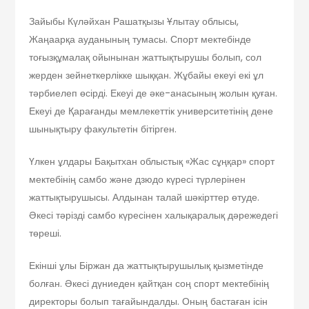
Зайыбы Күләйхан Рашатқызы Ұлытау облысы,
Жаңаарқа ауданының тумасы. Спорт мектебінде
тоғызқұмалақ ойынынан жаттықтырушы болып, сол
жерден зейнеткерлікке шыққан. Жұбайы екеуі екі ұл
тәрбиелеп өсірді. Екеуі де әке-анасының жолын қуған.
Екеуі де Қарағанды мемлекеттік университетінің дене
шынықтыру факультетін бітірген.
Үлкен ұлдары Бақытхан облыстық «Жас сұңқар» спорт
мектебінің самбо және дзюдо күресі түрлерінен
жаттықтырушысы. Алдынан талай шәкірттер өтуде.
Әкесі тәрізді самбо күресінен халықаралық дәрежедегі
төреші.
Екінші ұлы Біржан да жаттықтырушылық қызметінде
болған. Әкесі дүниеден қайтқан соң спорт мектебінің
директоры болып тағайындалды. Оның бастаған ісін