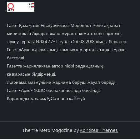
Газет Қазақстан Республикасы Мәдениет және ақпарат
министрілігі Ақпарат және мұрағат комитетінде тіркеліп,
тіркеу туралы №13477-Г куәлігі 29.03.2013 жылы берілген.
Газет «Арқа ақшамының» компьютер орталығында терiлiп,
беттелді.
Газетте жарияланған автор пікірі редакцияның
көзқарасын білдірмейді.
Жарнама мазмұнына жарнама беруші жауап береді.
Газет «Арко» ЖШС баспаханасында басылды.
Қарағанды қаласы, Қ.Сәтпаев к., 15-үй
Theme Mero Magazine by
Kantipur Themes