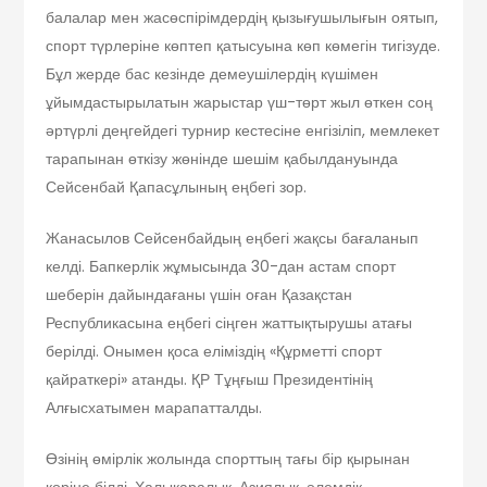
балалар мен жасөспірімдердің қызығушылығын оятып,
спорт түрлеріне көптеп қатысуына көп көмегін тигізуде.
Бұл жерде бас кезінде демеушілердің күшімен
ұйымдастырылатын жарыстар үш-төрт жыл өткен соң
әртүрлі деңгейдегі турнир кестесіне енгізіліп, мемлекет
тарапынан өткізу жөнінде шешім қабылдануында
Сейсенбай Қапасұлының еңбегі зор.
Жанасылов Сейсенбайдың еңбегі жақсы бағаланып
келді. Бапкерлік жұмысында 30-дан астам спорт
шеберін дайындағаны үшін оған Қазақстан
Республикасына еңбегі сіңген жаттықтырушы атағы
берілді. Онымен қоса еліміздің «Құрметті спорт
қайраткері» атанды. ҚР Тұңғыш Президентінің
Алғысхатымен марапатталды.
Өзінің өмірлік жолында спорттың тағы бір қырынан
көріне білді. Халықаралық, Азиялық, әлемдік