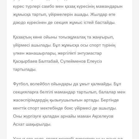
күрес түрлері самбо мен қазақ күресінің мамандарын
жұмысқа тартып, үйірмелерін ашады. Жылдар өте
дзюдо күресінен де секция жұмыс істей бастайды.
Қазақтың көне ойыны тоғызқұмалақ та жаңғырып,
үйірмесі ашылады. Бұл жұмысқа осы спорт түрінің
үлкен жанашырлары, жергілікті энтузиастар
Қасқырбаев Балтабай, Сүлейменов Елеусіз
тартылады.
Футбол, волейбол ойындары да ұмыт қалмайды. Бұл
секцияларға белгілі мамандар тартылып, балалар мен
жасөспірімдердің қызығушылығын артады. Бертінде
кенттік спорт мектебінде бокс үйірмесі де ашылды.
Оны жүргізуге қаладан арнайы маман Ақселеуов
Асхат шақырылды.
Уақыт өте келе, спорт мектебі директорының және ол