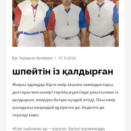
by:
Нұрмұхан Қалқаман
Өшпейтін із қалдырған
Жақсы адамдар бірге өмір кешкен замандастары,
достары мен шәкірттерінің жүрегінде ұмытылмас із
қалдырып, өмірден батқан күндей өтеді. Осы өмір
шындығы ешқандай құзіретке де, беделге де
тәуелді емес.
«Елін сыйлаған ер – еңселі». Бүгінгі әңгімеміздің