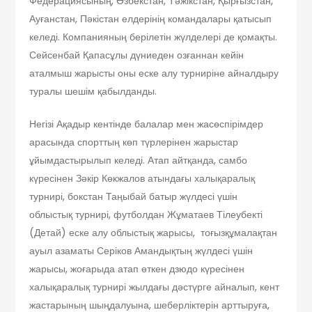
Федерациясының, Өзбекстан, Тәжікстан, Қырғызстан,
Ауғанстан, Пәкістан елдерінің командалары қатысып
келеді. Компанияның берілетін жүлделері де қомақты.
Сейсенбай Қапасұлы дүниеден озғаннан кейін
аталмыш жарысты оны еске алу турниріне айналдыру
туралы шешім қабылданды.
Негізі Ақадыр кентінде балалар мен жасөспірімдер
арасында спорттың көп түрлерінен жарыстар
ұйымдастырылып келеді. Атап айтқанда, самбо
күресінен Зәкір Көкжалов атындағы халықаралық
турнирі, бокстан Таңыбай батыр жүлдесі үшін
облыстық турнирі, футболдан Жұматаев Тілеубекті
(Детай) еске алу облыстық жарысы, тоғызқұмалақтан
ауыл азаматы Серіков Амандықтың жүлдесі үшін
жарысы, жоғарыда атап өткен дзюдо күресінен
халықаралық турнирі жылдағы дәстүрге айналып, кент
жастарының шыңдалуына, шеберліктерін арттыруға,