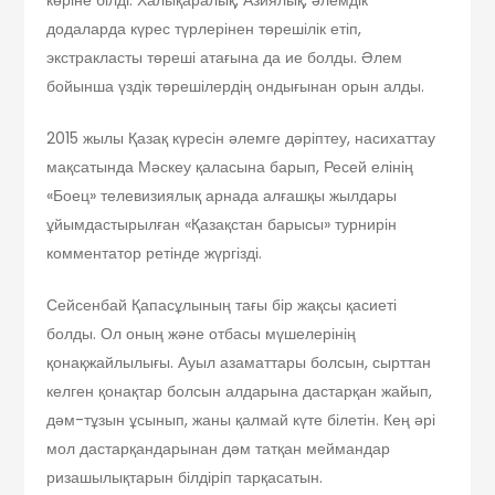
додаларда күрес түрлерінен төрешілік етіп,
экстракласты төреші атағына да ие болды. Әлем
бойынша үздік төрешілердің ондығынан орын алды.
2015 жылы Қазақ күресін әлемге дәріптеу, насихаттау
мақсатында Мәскеу қаласына барып, Ресей елінің
«Боец» телевизиялық арнада алғашқы жылдары
ұйымдастырылған «Қазақстан барысы» турнирін
комментатор ретінде жүргізді.
Сейсенбай Қапасұлының тағы бір жақсы қасиеті
болды. Ол оның және отбасы мүшелерінің
қонақжайлылығы. Ауыл азаматтары болсын, сырттан
келген қонақтар болсын алдарына дастарқан жайып,
дәм-тұзын ұсынып, жаны қалмай күте білетін. Кең әрі
мол дастарқандарынан дәм татқан меймандар
ризашылықтарын білдіріп тарқасатын.