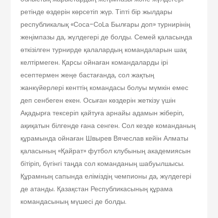
ретінде өздерін көрсетіп жүр. Тіпті бір жылдары
республикалық «Соса-СоLа Былғары доп» турнирінің
жеңімпазы да, жүлдегері де болды. Семей қаласында
өткізілген турнирде қалалардың командаларын шақ
келтірмеген. Қарсы ойнаған командаларды ірі
есептермен жеңе бастағанда, сол жақтың
жанкүйерлері кенттің командасы болуы мүмкін емес
деп сенбеген екен. Осыған көздерін жеткізу үшін
Ақадырға тексеріп қайтуға арнайы адамын жіберіп,
ақиқатын білгенде ғана сенген. Сол кезде команданың
құрамында ойнаған Швырев Вячеслав кейін Алматы
қаласының «Қайрат» футбол клубының академиясын
бітіріп, бүгінгі таңда сол команданың шабуылшысы.
Құрамның сапында еліміздің чемпионы да, жүлдегері
де атанды. Қазақстан Республикасының құрама
командасының мүшесі де болды.