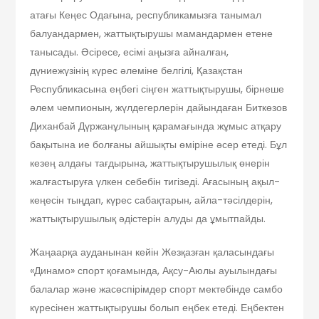
атағы Кеңес Одағына, республикамызға танымал
балуандармен, жаттықтырушы мамандармен етене
танысады. Әсіресе, есімі аңызға айналған,
дүниежүзінің күрес әлеміне белгілі, Қазақстан
Республикасына еңбегі сіңген жаттықтырушы, бірнеше
әлем чемпионын, жүлдегерлерін дайындаған Биткөзов
Диханбай Дүржанұлының қарамағында жұмыс атқару
бақытына ие болғаны айшықты өміріне әсер етеді. Бұл
кезең алдағы тағдырына, жаттықтырушылық өнерін
жалғастыруға үлкен себебін тигізеді. Ағасының ақыл-
кеңесін тыңдап, күрес сабақтарын, айла-тәсілдерін,
жаттықтырушылық әдістерін алуды да ұмытпайды.
Жаңаарқа ауданынан кейін Жезқазған қаласындағы
«Динамо» спорт қоғамында, Ақсу-Аюлы ауылындағы
балалар және жасөспірімдер спорт мектебінде самбо
күресінен жаттықтырушы болып еңбек етеді. Еңбектен