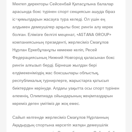
Мектеп директоры Сейсенбай Қапасұлына балалар
арасында бокс түрінен спорт секциясын ашуда біраз
іс-қимылдарын жасауға тура келеді. Ол үшін ең
алдымен демеушілер арқылы бокс рингін алу керек
болған. Елімізге белгілі меценат, «ASTANA GROUP»
компаниясының президенті, жерлесіміз Смағұлов
Нұрлан Еркебұланұлы көмекке келіп, Ресей
Федерациясының Нижний Новгород қаласынан бокс
рингін алғызып берді. Бірнеше жылдан бері
елдімекеніміздің жас боксшылары облыстық,
республикалық турнирлерге, жарыстарға қатысып
биіктерден көрінуде. Алдағы уақытта осы спорт түрінен
әлемнің, Олимпиада ойындарының жеңімпаздарын
көреміз деген үмітіміз де жоқ емес.
Сайып келгенде жерлесіміз Смағұлов Нұрланның
Ақадырдың спортына көрсетіп жатқан демеушілік