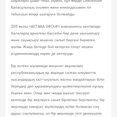
шаралары ұшан-теңіз. Әрине, бұл жерде Сейсенбай
Қапасұлының онымен және командасымен тіл
табысуын жоққа шығаруға болмайды.
2011 жылы «ASTANA GROUP» компаниясы кентімізде
балаларға арналған бассейні бар дене шынықтыру
және сауықтыру кешенін салып бергені бәрімізге
мәлім. Жаңа бетінде бой көтерген спорт кешені
елдімекеніміздің көркін де келтіруде.
Бір естіген әңгімемде меценат жерлесіміз
республикамыздың әр жерінде салған әлеуметтік
нысандардың хал-ахуалын, жалпы жағдайларын біліп
беріңдер деп қарамағындағы қызметкерлеріне нұсқау
берген екен. Олар жан-жаққа шығып тексеріп
келгенде бір жерлерге санат бірліктері берілмеген, бір
жерлерде ғимарат, мүліктердің күтімі болмаған соң
дұрыс сақталмаған, ал бір жерлерде тіпті демеушілік