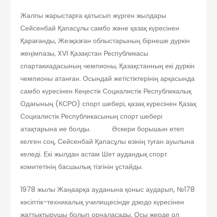
Жалпы жарыстарға қатысып жүрген жылдары
Сейсенбай Қапасұлы самбо және қазақ күресінен
Қарағанды, Жезқазған облыстарының бірнеше дүркін
жеңімпазы, XVІ Қазақстан Республикасы
спартакиадасының чемпионы, Қазақстанның екі дүркін
чемпионы атанған. Осындай жетістіктерінің арқасында
самбо күресінен Кеңестік Социалистік Республикалық
Одағының (КСРО) спорт шебері, қазақ күресінен Қазақ
Социалистік Республикасының спорт шебері
атақтарына ие болды. Әскери борышын өтеп
келген соң, Сейсенбай Қапасұлы өзінің туған ауылына
келеді. Екі жылдан астам Шет аудандық спорт
комитетінің басшылық тізгінін ұстайды.
1978 жылы Жаңаарқа ауданына қоныс аударып, №178
кәсіптік-техникалық училищесінде дзюдо күресінен
жаттықтырушы болып орналасады. Осы жерде ол