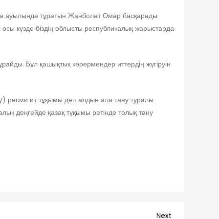
за ауылында тұратын Жанболат Омар басқарады
ы осы күзде біздің облысты республикалық жарыстарда
райды. Бұл қашықтық көрермендер иттердің жүгіруін
zy) ресми ит тұқымы деп алдын ала тану туралы
лық деңгейде қазақ тұқымы ретінде толық тану
Next
Next