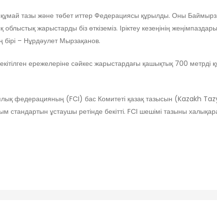
құмай тазы және төбет иттер Федерациясы құрылды. Оны Баймыр
облыстық жарыстарды біз өткіземіз. Іріктеу кезеңінің жеңімпаздар
бірі – Нұрдәулет Мырзақанов.
ітілген ережелеріне сәйкес жарыстардағы қашықтық 700 метрді құ
гиялық федерацияның (FCI) бас Комитеті қазақ тазысын (Kazakh Ta
 стандартын ұстаушы ретінде бекітті. FCI шешімі тазыны халықара