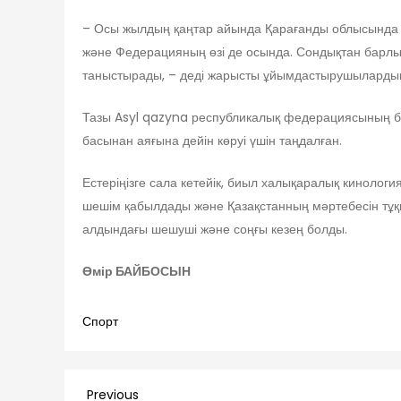
– Осы жылдың қаңтар айында Қарағанды облысында 
және Федерацияның өзі де осында. Сондықтан барлық 
таныстырады, – деді жарысты ұйымдастырушылардың 
Тазы Asyl qazyna республикалық федерациясының бек
басынан аяғына дейін көруі үшін таңдалған.
Естеріңізге сала кетейік, биыл халықаралық киноло
шешім қабылдады және Қазақстанның мәртебесін тұқым
алдындағы шешуші және соңғы кезең болды.
Өмір БАЙБОСЫН
Спорт
Previous
Previous