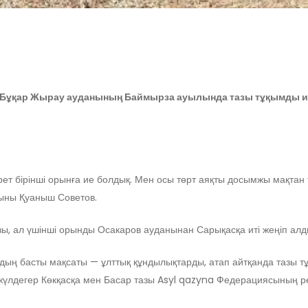
. Бұқар Жырау ауданының Баймырза ауылында тазы тұқымды и
аш рет бірінші орынға ие болдық. Мен осы төрт аяқты досымжы мақта
йыны Қуаныш Советов.
ы, ал үшінші орынды Осакаров ауданынан Сарықасқа иті жеңіп алд
 басты мақсаты — ұлттық құндылықтарды, атап айтқанда тазы тұқы
не жүлдегер Көкқасқа мен Басар тазы Asyl qazyna Федерациясының