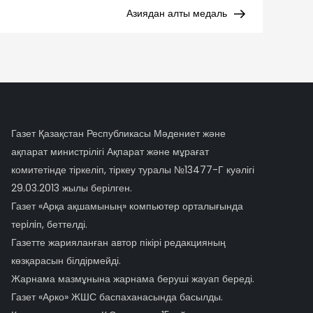
Post
Азиядан алты медаль
Газет Қазақстан Республикасы Мәдениет және
ақпарат министрілігі Ақпарат және мұрағат
комитетінде тіркеліп, тіркеу туралы №13477-Г куәлігі
29.03.2013 жылы берілген.
Газет «Арқа ақшамының» компьютер орталығында
терiлiп, беттелді.
Газетте жарияланған автор пікірі редакцияның
көзқарасын білдірмейді.
Жарнама мазмұнына жарнама беруші жауап береді.
Газет «Арко» ЖШС баспаханасында басылды.