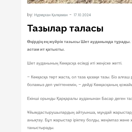
by:
Нұрмұхан Қалқаман
Тазылар таласы
Өңірдің ең жүйрік тазысы Шет ауданында тұрады
астам ит қатысты.
Шет ауданының Көкқасқа есімді иті жеңіске жетті.
– Көкқасқа төрт жаста, ол таза қазақи тазы. Біз алғ
боламыз деп үміттенемін, – дейді Көкқасқаның қожа
Екінші орынды Қарқаралы ауданынан Басар деген таз
Ұйымдастырушылардың айтуынша, мұндай жарыстардың
анықтау. Бұл жарыстар іріктеу болды, жеңімпаз жә
таныстырады.