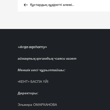
Навигация
Post
Құстардың құдіретті әлемі…
по
записям
«Arqa aqshamy»
аймақтық қоғамдық-саяси газет
Меншік иесі-құрылтайшы:
«КЕНТ» БАСПА ҮЙІ
Директоры:
Эльмира ОМАРХАНОВА