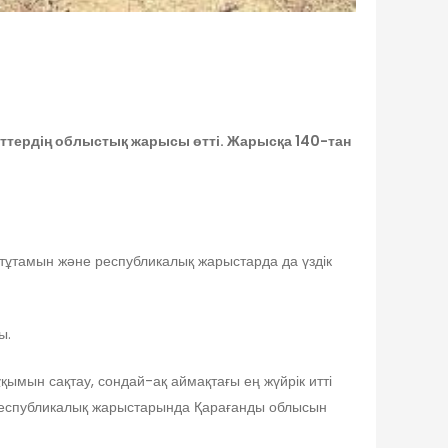
ттердің облыстық жарысы өтті. Жарысқа 140-тан
н тұтамын және республикалық жарыстарда да үздік
ы.
мын сақтау, сондай-ақ аймақтағы ең жүйрік итті
 республикалық жарыстарында Қарағанды облысын