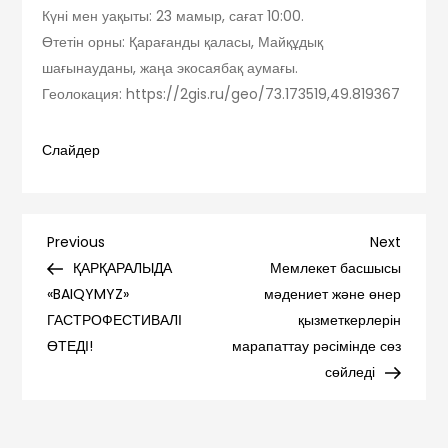
Күні мен уақыты: 23 мамыр, сағат 10:00.
Өтетін орны: Қарағанды қаласы, Майқұдық
шағынауданы, жаңа экосаябақ аумағы.
Геолокация: https://2gis.ru/geo/73.173519,49.819367
Слайдер
Навигация
Previous
Next
Previous
Next
Post
Post
ҚАРҚАРАЛЫДА
Мемлекет басшысы
по
«BAIQYMYZ»
мәдениет және өнер
ГАСТРОФЕСТИВАЛІ
қызметкерлерін
записям
ӨТЕДІ!
марапаттау рәсімінде сөз
сөйледі