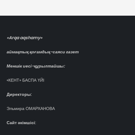
«Arqa aqshamy»
аймақтық қоғамдық-саяси газет
Меншік иесі-құрылтайшы:
«КЕНТ» БАСПА ҮЙІ
Директоры:
Эльмира ОМАРХАНОВА
Сайт әкімшісі: