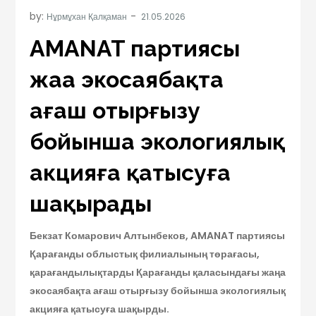
by:
Нұрмұхан Қалқаман
AMANAT партиясы
жаңа экосаябақта
ағаш отырғызу
бойынша экологиялық
акцияға қатысуға
шақырады
Бекзат Комарович Алтынбеков, AMANAT партиясы
Қарағанды облыстық филиалының төрағасы,
қарағандылықтарды Қарағанды қаласындағы жаңа
экосаябақта ағаш отырғызу бойынша экологиялық
акцияға қатысуға шақырды.