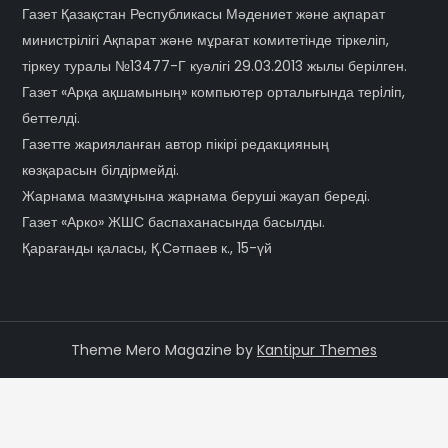
Газет Қазақстан Республикасы Мәдениет және ақпарат
министрілігі Ақпарат және мұрағат комитетінде тіркеліп,
тіркеу туралы №13477-Г куәлігі 29.03.2013 жылы берілген.
Газет «Арқа ақшамының» компьютер орталығында терiлiп,
беттелді.
Газетте жарияланған автор пікірі редакцияның
көзқарасын білдірмейді.
Жарнама мазмұнына жарнама беруші жауап береді.
Газет «Арко» ЖШС баспаханасында басылды.
Қарағанды қаласы, Қ.Сәтпаев к., 15-үй
Theme Mero Magazine by
Kantipur Themes