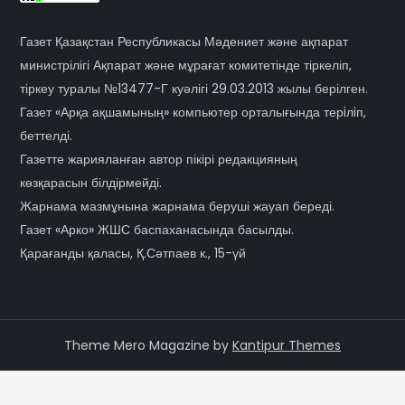
Газет Қазақстан Республикасы Мәдениет және ақпарат
министрілігі Ақпарат және мұрағат комитетінде тіркеліп,
тіркеу туралы №13477-Г куәлігі 29.03.2013 жылы берілген.
Газет «Арқа ақшамының» компьютер орталығында терiлiп,
беттелді.
Газетте жарияланған автор пікірі редакцияның
көзқарасын білдірмейді.
Жарнама мазмұнына жарнама беруші жауап береді.
Газет «Арко» ЖШС баспаханасында басылды.
Қарағанды қаласы, Қ.Сәтпаев к., 15-үй
Theme Mero Magazine by
Kantipur Themes