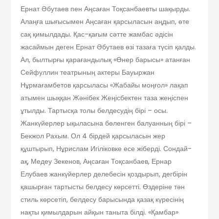
Ернат Әбутаев пен Аңсаған Тоқсанбаевты шақырды.
Алаңға шығысымен Аңсаған қарсыласын аңдып, өте
сақ қимылдады. Қас-қағым сәтте жамбас әдісін
жасаймын деген Ернат Әбутаев өзі тазаға түсіп қалды.
Ал, былтырғы қарағандылық «Өнер барысы» атанған
Сейфуллин театрының актеры Бауыржан
Нұрмағамбетов қарсыласы «Жабайы моңғол» лақап
атымен шыққан Жәнібек Жеңісбектен таза жеңіспен
ұтылды. Тартысқа толы белдесудің бірі – осы.
Жанкүйерлер ықыласына бөленген балуанның бірі –
Бекжол Рахым. Ол 4 бірдей қарсыласын жер
құштырып, Нұрислам Игіліковке есе жіберді. Сондай-
ақ, Медеу Зекенов, Аңсаған Тоқсанбаев, Ернар
Елубаев жанкүйерлер делебесін қоздырып, дегбірін
қашырған тартысты белдесу көрсетті. Өздеріне тән
стиль көрсетіп, белдесу барысында қазақ күресінің
нақты қимылдарын айқын таныта білді. «Қамбар»