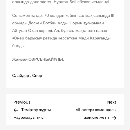
алдында дәлелдеген Нұржан Бейісбеков иемденді.
Сонымен қатар, 70 келіден кейінгі салмақ сапында III
орынды Доскей Ботбай алды. II орын тұғырынан
Айтуған Охан көрінді. Ал, бұл салмақта өзін нағыз
«Өнер барысы» ретінде көрсеткен Мәди Қарағанды
болды.
Жансая СӘРСЕНБАЙҰЛЫ.
Слайдер
,
Спорт
Навигация
Previous
Next
Previous
Next
Post
Post
Теміртау жұрты
«Шахтер» командасы
по
жаурамауы тиіс
жеңіске жетті