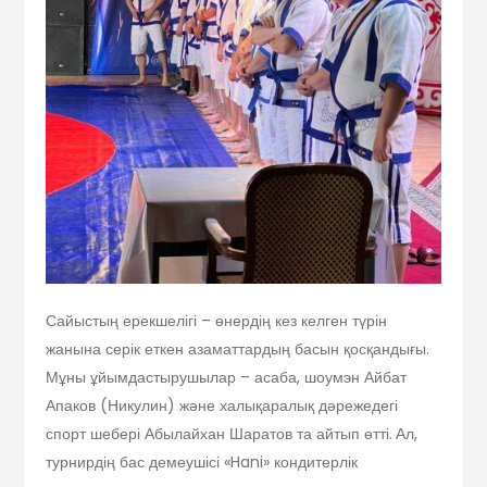
Сайыстың ерекшелігі – өнердің кез келген түрін
жанына серік еткен азаматтардың басын қосқандығы.
Мұны ұйымдастырушылар – асаба, шоумэн Айбат
Апаков (Никулин) және халықаралық дәрежедегі
спорт шебері Абылайхан Шаратов та айтып өтті.
Ал,
турнирдің бас демеушісі «Hani» кондитерлік