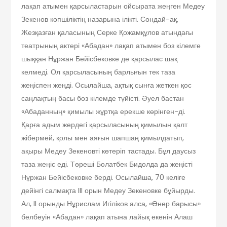
лақап атымен қарсыластарын ойсырата жеңген Медеу
Зекенов көпшіліктің назарына ілікті. Сондай-ақ,
Жезқазған қаласының Серке Қожамқұлов атындағы
театрының актері «Абадан» лақап атымен боз кілемге
шыққан Нұржан Бейісбековке де қарсылас шақ
келмеді. Ол қарсыласының барлығын тек таза
жеңіспен жеңді. Осылайша, ақтық сынға жеткен қос
саңлақтың басы боз кілемде түйісті. Әуел бастан
«Абаданның» қимылы жұртқа ерекше көрінген-ді.
Қарға адым жердегі қарсыласының қимылын қалт
жібермей, қолы мен аяғын шапшаң қимылдатып,
ақыры Медеу Зекеновті көтеріп тастады. Бұл даусыз
таза жеңіс еді. Төреші Болатбек Бидолда да жеңісті
Нұржан Бейісбековке берді. Осылайша, 70 келіге
дейінгі салмақта III орын Медеу Зекеновке бұйырды.
Ал, II орынды Нұрислам Игіліков алса, «Өнер барысы»
белбеуін «Абадан» лақап атына лайық екенін Алаш