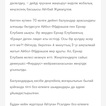
дәлелдеу, – дейді «рухани жаңғыру» өңірлік жобалық
кеңсесінің басшысы Айтбай Жұмағұлов.
Көптен күткен 70 келіге дейінгі балуандар арасындағы
алғашқы белдесуге Айбол Әбдірашов пен Ернар
Елубаев шықты. Әр жерден Ернар Елубаевтың
«Ерақа» деген лақап аты естілді. Осы бір қолдау әсер
етті ме?! Әйтеуір, берілген 4 минуттың 3-уі аяқталмай
жатып Айбол Әбдірашов жер құшты. Ал, Ернар
Елубаев келесі кезеңге өтті. Жеңілгендерге сайыс
демеушісі «Фирдаус» мейрамханасынан жеңілдік
ұсынылды.
Балуандардың кәсіби деңгейінің жоғарылығын былай
қойғанда тіпті боз кілемге шыққандары да әдемі
ұйымдастырылған.
Бұдан кейін жүргізуші Айтуған Рсалдин боз кілемге