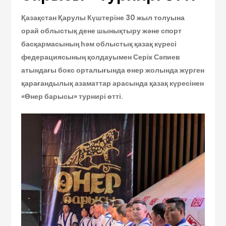
Қазақстан Қарулы Күштеріне 30 жыл толуына
ор
ай
облыстық дене шынықтыру
ж
әне спорт
басқармасының һәм облыстық қазақ күресі
федерациясының қолдауымен
Серік Сәпиев
атындағы бокс орталығында
өнер жолында жүрген
қарағандылық азаматтар арасында қазақ күресінен
«Өнер барысы» турнирі өтті.