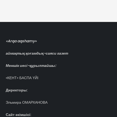
записям
«Arqa aqshamy»
аймақтық қоғамдық-саяси газет
Меншік иесі-құрылтайшы:
«КЕНТ» БАСПА ҮЙІ
Директоры:
Эльмира ОМАРХАНОВА
Сайт әкімшісі: