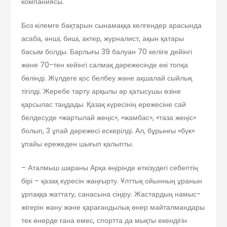
компаниясы.
Боз кілемге бақтарын сынамаққа келгендер арасында
асаба, әнші, биші, актер, журналист, ақын қатары
басым болды. Барлығы 39 балуан 70 келіге дейінгі
және 70-тен кейінгі салмақ дәрежесінде екі топқа
бөлінді. Жүлдеге қос белбеу және ақшалай сыйлық
тігілді. Жеребе тарту арқылы әр қатысушы өзіне
қарсылас таңдады. Қазақ күресінің ережесіне сай
белдесуде «жартылай жеңіс», «жамбас», «таза жеңіс»
болып, 3 ұпай дәрежесі ескерілді. Ал, бұрынғы «бүк»
ұпайы ережеден шығып қалыпты.
–
Аталмыш шараны Арқа өңірінде өткізудегі себептің
бірі – қазақ күресін жаңғырту. Ұлттық ойынның ұранын
ұрпаққа жаттату, санасына сіңіру. Жастардың намыс-
жігерін жану және қарағандылық өнер майталмандары
тек өнерде ғана емес, спортта да мықты екендігін