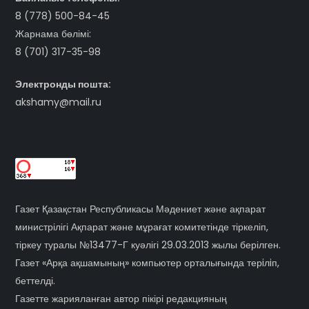
8 (778) 500-84-45
Жарнама бөлімі:
8 (701) 317-35-98
Электронды пошта:
akshamy@mail.ru
Газет Қазақстан Республикасы Мәдениет және ақпарат
министрілігі Ақпарат және мұрағат комитетінде тіркеліп,
тіркеу туралы №13477-Г куәлігі 29.03.2013 жылы берілген.
Газет «Арқа ақшамының» компьютер орталығында терiлiп,
беттелді.
Газетте жарияланған автор пікірі редакцияның