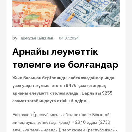
by:
Нұрмұхан Қалқаман
Арнайы әлеуметтік
төлемге ие болғандар
Жыл басынан бері зиянды еңбек жағдайларында
ұзақ уақыт жұмыс істеген 8476 қазақстандық
арнайы әлеуметтік төлем алады. Барлығы 9255
азамат тағайындауға өтініш білдірді.
Екі көзден (республикалық бюджет және Бірыңғай
жинақтаушы зейнетақы қоры) – 2840 адам (2730
алушыға тағайындалды); төрт көзден (республикалық