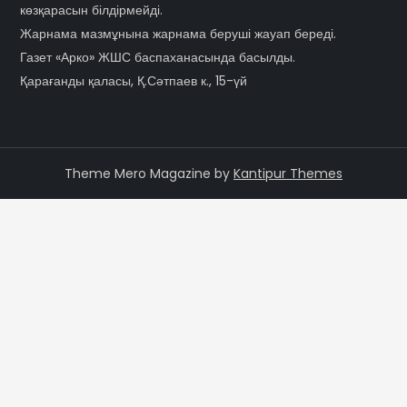
көзқарасын білдірмейді.
Жарнама мазмұнына жарнама беруші жауап береді.
Газет «Арко» ЖШС баспаханасында басылды.
Қарағанды қаласы, Қ.Сәтпаев к., 15-үй
Theme Mero Magazine by
Kantipur Themes