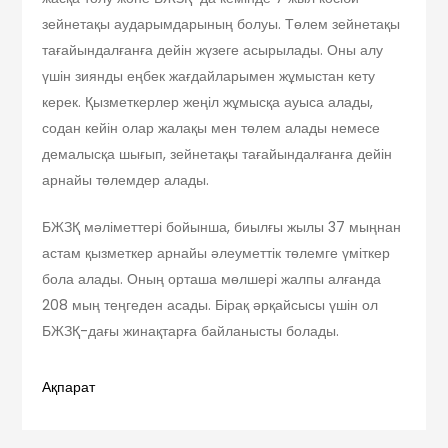
зейнетақы аударымдарының болуы. Төлем зейнетақы
тағайындалғанға дейін жүзеге асырылады. Оны алу
үшін зиянды еңбек жағдайларымен жұмыстан кету
керек. Қызметкерлер жеңіл жұмысқа ауыса алады,
содан кейін олар жалақы мен төлем алады немесе
демалысқа шығып, зейнетақы тағайындалғанға дейін
арнайы төлемдер алады.
БЖЗҚ мәліметтері бойынша, биылғы жылы 37 мыңнан
астам қызметкер арнайы әлеуметтік төлемге үміткер
бола алады. Оның орташа мөлшері жалпы алғанда
208 мың теңгеден асады. Бірақ әрқайсысы үшін ол
БЖЗҚ-дағы жинақтарға байланысты болады.
Ақпарат