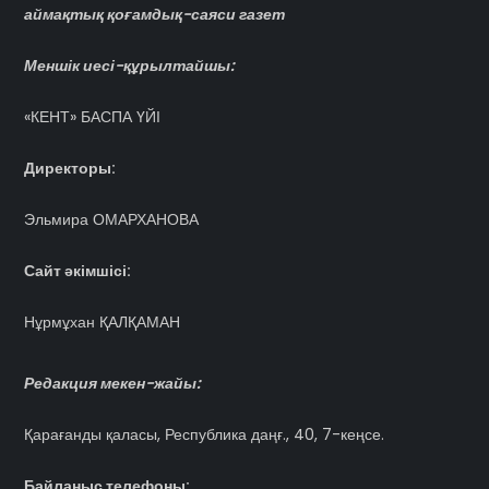
аймақтық қоғамдық-саяси газет
Меншік иесі-құрылтайшы:
«КЕНТ» БАСПА ҮЙІ
Директоры:
Эльмира ОМАРХАНОВА
Сайт әкімшісі:
Нұрмұхан ҚАЛҚАМАН
Редакция мекен-жайы:
Қарағанды қаласы, Республика даңғ., 40, 7-кеңсе.
Байланыс телефоны: