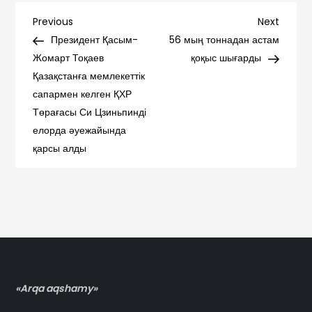
Навигация
Previous
Next
Previous
Next
Post
Post
Президент Қасым-
56 мың тоннадан астам
по
Жомарт Тоқаев
қоқыс шығарды
Қазақстанға мемлекеттік
записям
сапармен келген ҚХР
Төрағасы Си Цзиньпинді
елорда әуежайында
қарсы алды
«Arqa aqshamy»