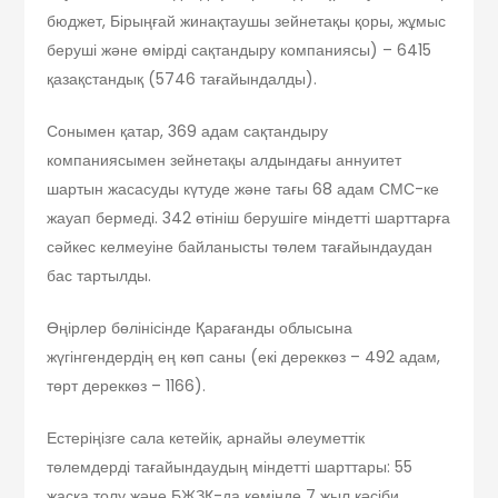
бюджет, Бірыңғай жинақтаушы зейнетақы қоры, жұмыс
беруші және өмірді сақтандыру компаниясы) – 6415
қазақстандық (5746 тағайындалды).
Сонымен қатар, 369 адам сақтандыру
компаниясымен зейнетақы алдындағы аннуитет
шартын жасасуды күтуде және тағы 68 адам СМС-ке
жауап бермеді. 342 өтініш берушіге міндетті шарттарға
сәйкес келмеуіне байланысты төлем тағайындаудан
бас тартылды.
Өңірлер бөлінісінде Қарағанды облысына
жүгінгендердің ең көп саны (екі дереккөз – 492 адам,
төрт дереккөз – 1166).
Естеріңізге сала кетейік, арнайы әлеуметтік
төлемдерді тағайындаудың міндетті шарттары: 55
жасқа толу және БЖЗҚ-да кемінде 7 жыл кәсіби