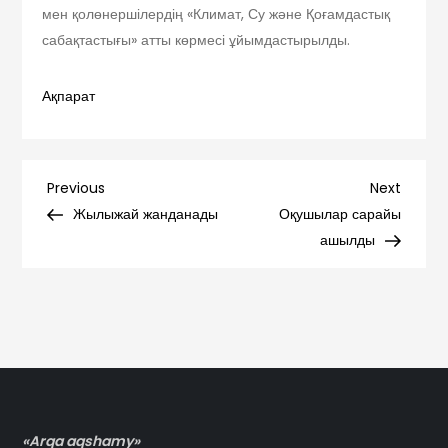
мен қолөнершілердің «Климат, Су және Қоғамдастық
сабақтастығы» атты көрмесі ұйымдастырылды.
Ақпарат
Навигация
Previous
Next
Previous
Next
Post
Post
Жылыжай жанданады
Оқушылар сарайы
по
ашылды
записям
«Arqa aqshamy»