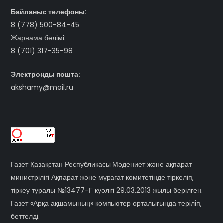
Байланыс телефоны:
8 (778) 500-84-45
Жарнама бөлімі:
8 (701) 317-35-98
Электронды пошта:
akshamy@mail.ru
Газет Қазақстан Республикасы Мәдениет және ақпарат
министрілігі Ақпарат және мұрағат комитетінде тіркеліп,
тіркеу туралы №13477-Г куәлігі 29.03.2013 жылы берілген.
Газет «Арқа ақшамының» компьютер орталығында терiлiп,
беттелді.