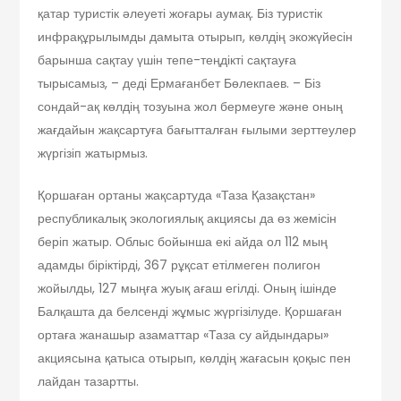
қатар туристік әлеуеті жоғары аумақ. Біз туристік
инфрақұрылымды дамыта отырып, көлдің экожүйесін
барынша сақтау үшін тепе-теңдікті сақтауға
тырысамыз, – деді Ермағанбет Бөлекпаев. – Біз
сондай-ақ көлдің тозуына жол бермеуге және оның
жағдайын жақсартуға бағытталған ғылыми зерттеулер
жүргізіп жатырмыз.
Қоршаған ортаны жақсартуда «Таза Қазақстан»
республикалық экологиялық акциясы да өз жемісін
беріп жатыр. Облыс бойынша екі айда ол 112 мың
адамды біріктірді, 367 рұқсат етілмеген полигон
жойылды, 127 мыңға жуық ағаш егілді. Оның ішінде
Балқашта да белсенді жұмыс жүргізілуде. Қоршаған
ортаға жанашыр азаматтар «Таза су айдындары»
акциясына қатыса отырып, көлдің жағасын қоқыс пен
лайдан тазартты.