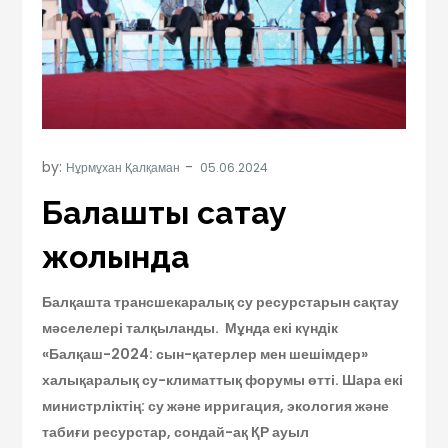
by:
Нұрмұхан Қалқаман
Балқашты сақтау
жолында
Балқашта трансшекаралық су ресурстарын сақтау
мәселелері талқыланды. Мұнда екі күндік
«Балқаш-2024: сын-қатерлер мен шешімдер»
халықаралық су-климаттық форумы өтті. Шара екі
министрліктің: су және ирригация, экология және
табиғи ресурстар, сондай-ақ ҚР ауыл