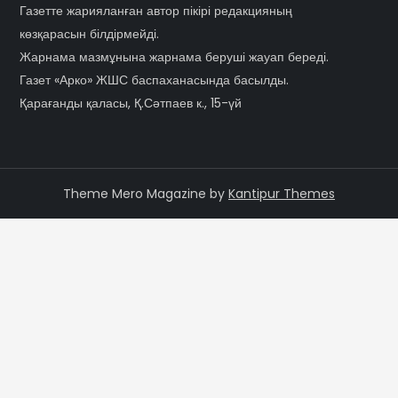
Газетте жарияланған автор пікірі редакцияның
көзқарасын білдірмейді.
Жарнама мазмұнына жарнама беруші жауап береді.
Газет «Арко» ЖШС баспаханасында басылды.
Қарағанды қаласы, Қ.Сәтпаев к., 15-үй
Theme Mero Magazine by
Kantipur Themes