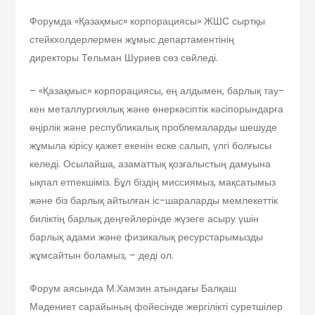
Форумда «Қазақмыс» корпорациясы» ЖШС сыртқы
стейкхолдерлермен жұмыс департаментінің
директоры Тельман Шуриев сөз сөйледі.
– «Қазақмыс» корпорациясы, ең алдымен, барлық тау-
кен металлургиялық және өнеркәсіптік кәсіпорындарға
өңірлік және республикалық проблемаларды шешуде
жұмыла кірісу қажет екенін еске салып, үлгі болғысы
келеді. Осылайша, азаматтық қозғалыстың дамуына
ықпал етпекшіміз. Бұл біздің миссиямыз, мақсатымыз
және біз барлық айтылған іс-шараларды мемлекеттік
биліктің барлық деңгейлерінде жүзеге асыру үшін
барлық адами және физикалық ресурстарымызды
жұмсайтын боламыз, – деді ол.
Форум аясында М.Хамзин атындағы Балқаш
Мәдениет сарайының фойесінде жергілікті суретшілер