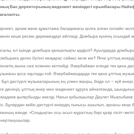
йымның Бас директорының мәдениет жөніндегі орынбасары Найе
ағалапты.
ениет, архив және құжаттама басқармасы қолға алған онлайн чел
енін кеше ресми дереккөздері әйгіледі. Домбыра күнінің осындай 
мысалы, ел ішінде домбыра қаншалықты қадірлі? Ауылдарда домбыр
быраға деген бүгінгі көзқарас сәйкес келе ме? Яғни ұлттық өнерд
іновтің мына сөзі есімнен кетпейді. Әзербайжан елінде тек қана дәс
узыканы қоса оқытады ғой. Әзербайжандарда тек қана ұлттық музык
ұл дәстүрлі музыкаларының ең үлкен жанры, бізде ол – күй өнері. 
ге десеңіз, ұлттық өнер мен мәдениет құруға айналғанда, шындығы
ахмадиев қылқобызды әкелді. Нағыз қобызшылар Дәулет Мықтыбае
 іс. Бұлардан кейін дәстүрлі өнердің тынысы ашылып, арнасы кеңи
нның өзінде. «Сондықтан осы асыл мұраттың бәрі қазір пісіп-жетіл
 өнертанушылар.