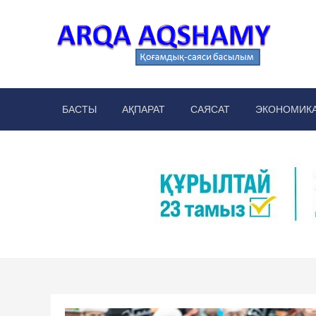
Skip
to
content
Arq
аймақт
БАСТЫ
АҚПАРАТ
САЯСАТ
ЭКОНОМИК