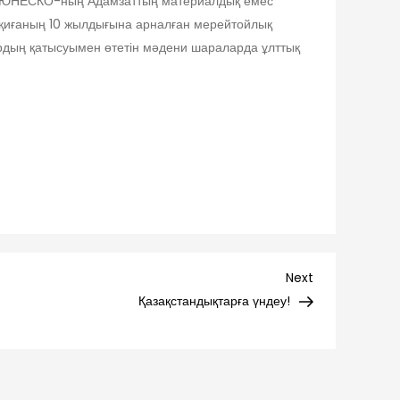
ылы ЮНЕСКО-ның Адамзаттың материалдық емес
 оқиғаның 10 жылдығына арналған мерейтойлық
дың қатысуымен өтетін мәдени шараларда ұлттық
Next
Next
Post
Қазақстандықтарға үндеу!