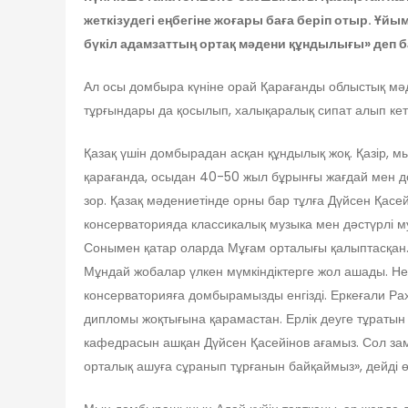
жеткізудегі еңбегіне жоғары баға беріп отыр. Ұ
бүкіл адамзаттың ортақ мәдени құндылығы» деп б
Ал осы домбыра күніне орай Қарағанды облыстық мәд
тұрғындары да қосылып, халықаралық сипат алып кетк
Қазақ үшін домбырадан асқан құндылық жоқ. Қазір, 
қарағанда, осыдан 40-50 жыл бұрынғы жағдай мен дом
зор. Қазақ мәдениетінде орны бар тұлға Дүйсен Қасей
консерваторияда классикалық музыка мен дәстүрлі м
Сонымен қатар оларда Мұғам орталығы қалыптасқан. Б
Мұндай жобалар үлкен мүмкіндіктерге жол ашады. Не
консерваторияға домбырамызды енгізді. Еркеғали Р
дипломы жоқтығына қарамастан. Ерлік деуге тұратын
кафедрасын ашқан Дүйсен Қасейінов ағамыз. Сол зама
орталық ашуға сұранып тұрғанын байқаймыз», дейді