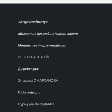
«Arqa aqshamy»
аймақтық қоғамдық-саяси газет
Меншік иесі-құрылтайшы:
«КЕНТ» БАСПА ҮЙІ
Директоры:
Эльмира ОМАРХАНОВА
Сайт әкімшісі:
Нұрмұхан ҚАЛҚАМАН