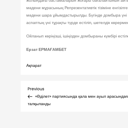
жолындағы бастамаларын жоғары бағалайтынын айтып
мәдени мұрасының Репрезентативтік тізіміне енгізі
мәдени шара ұйымдастырылды. Бүгінде домбыра үні
аспаптың үні тұрақты түрде естіліп, шетелдік көрерм
Ойланып көріңізші, ішіңізден домбыраны күмбірі есті
Ерзат ЕРМАҒАМБЕТ
Ақпарат
Навигация
Previous
Previous
Post
«Әділет» партиясында қала мен ауыл арасында
по
талқыланды
записям