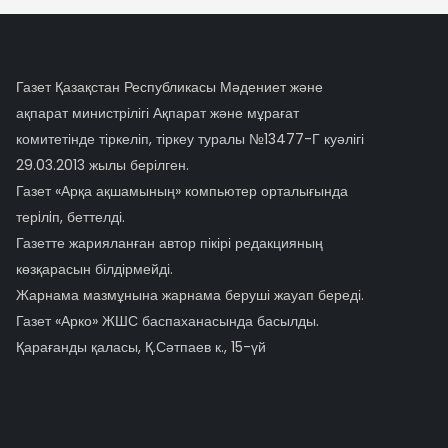
Газет Қазақстан Республикасы Мәдениет және
ақпарат министрілігі Ақпарат және мұрағат
комитетінде тіркеліп, тіркеу туралы №13477-Г куәлігі
29.03.2013 жылы берілген.
Газет «Арқа ақшамының» компьютер орталығында
терiлiп, беттелді.
Газетте жарияланған автор пікірі редакцияның
көзқарасын білдірмейді.
Жарнама мазмұнына жарнама беруші жауап береді.
Газет «Арко» ЖШС баспаханасында басылды.
Қарағанды қаласы, Қ.Сәтпаев к., 15-үй