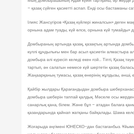
Мың домбырашының Адай күйін тартқаны, әр жерде до
– қазақ сүйген қасиетті аспап. Енді осы бастаманы са
Ілияс Жансүгіров «Қазақ күйлері жиналсын» деген мақ
орнына адам туады, күй өлсе, орнына күй тумайды» де
Домбыраның артында қазақ, қазақтың артында домбы
күллі құндылығы мен бар асыл қасиетін алмастыра ал
домбыра әлі күресіп келеді екен ғой… Тіпті, Қазақ тә
тартып, ән салатын немесе күй шертетін қазақ балас
Жаңаарқаның тумасы, қазақ өнерінің жұлдызы, әнші, 
Қайбір жылдары Қарағандыдан домбыра шеберханасын 
домбыра шеберін таппай қалдық. Мәселе осы жерден 
санарлық қана, білем. Және бұл – атадан балаға қан
қазандарында қайнап жатқаны байқалады. Шама келс
Жоғарыда әңгімені ЮНЕСКО-дан бастағанбыз. Ұйым