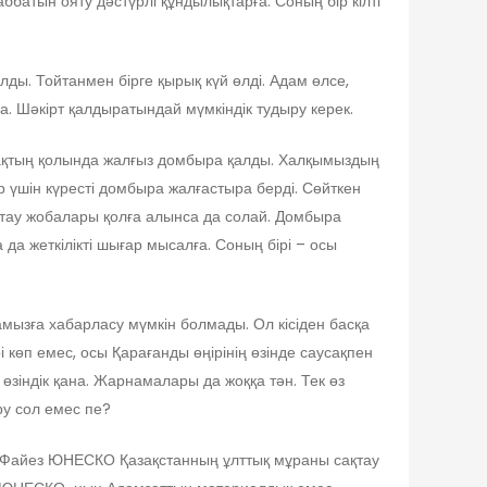
атын ояту дәстүрлі құндылықтарға. Соның бір кілті
лды. Тойтанмен бірге қырық күй өлді. Адам өлсе,
а. Шәкірт қалдыратындай мүмкіндік тудыру керек.
зақтың қолында жалғыз домбыра қалды. Халқымыздың
р үшін күресті домбыра жалғастыра берді. Сөйткен
 сақтау жобалары қолға алынса да солай. Домбыра
да жеткілікті шығар мысалға. Соның бірі – осы
ызға хабарласу мүмкін болмады. Ол кісіден басқа
өп емес, осы Қарағанды өңірінің өзінде саусақпен
өзіндік қана. Жарнамалары да жоққа тән. Тек өз
у сол емес пе?
-Файез ЮНЕСКО Қазақстанның ұлттық мұраны сақтау