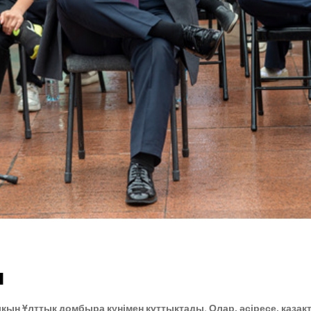
ы
ын Ұлттық домбыра күнімен құттықтады. Олар, әсіресе, қаза