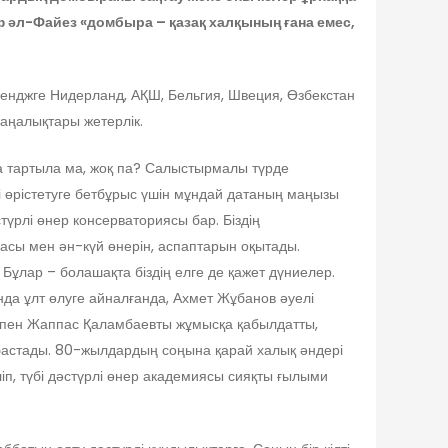
ф әл-Файез «домбыра – қазақ халқының ғана емес,
ленджге Нидерланд, АҚШ, Бельгия, Швеция, Өзбекстан
жаңалықтары жетерлік.
а тартыла ма, жоқ па? Салыстырмалы түрде
і өрістетуге бетбұрыс үшін мұндай датаның маңызы
түрлі өнер консерваториясы бар. Біздің
асы мен ән-күй өнерін, аспаптарын оқытады.
Бұлар – болашақта біздің елге де қажет дүниелер.
нда ұлт өлуге айналғанда, Ахмет Жұбанов әуелі
в пен Жаппас Қаламбаевты жұмысқа қабылдатты,
 бастады. 80-жылдардың соңына қарай халық әндері
іп, түбі дәстүрлі өнер академиясы сияқты ғылыми