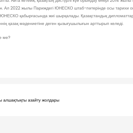
ты. Айта кетейік, қазақтың дәстүрлі күй орындау өнері 2014 ж
лген. Ал 2022 жылы Париждегі ЮНЕСКО штаб-пәтерінде осы тарихи
 ЮНЕСКО қабырғасында жиі шырқалады. Қазақстандық дипломаттар
еннің қазақ мәдениетіне деген қызығушылығын арттырып келеді.
ле ме?
ғы алшақтықты азайту жолдары