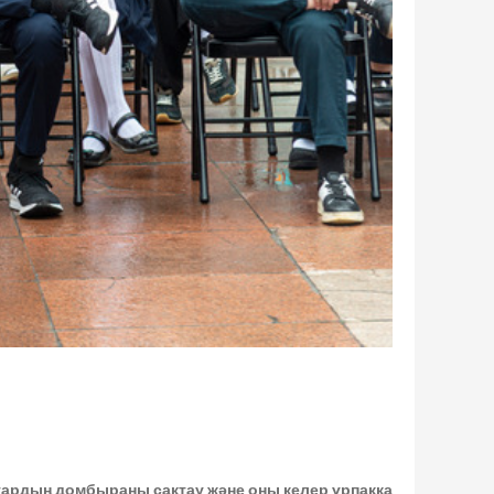
қтардың домбыраны сақтау және оны келер ұрпаққа