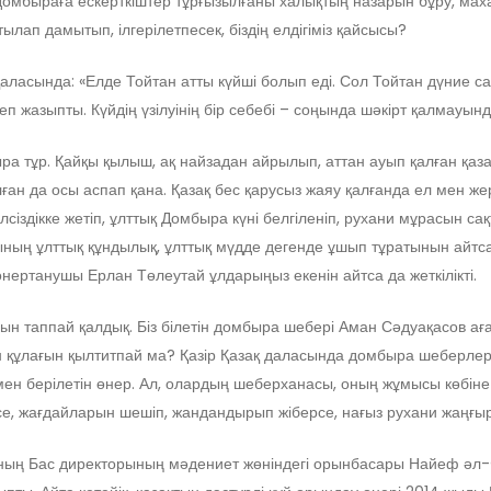
мбыраға ескерткіштер тұрғызылғаны халықтың назарын бұру, махабб
тылап дамытып, ілгерілетпесек, біздің елдігіміз қайсысы?
аласында: «Елде Тойтан атты күйші болып еді. Сол Тойтан дүние са
п жазыпты. Күйдің үзілуінің бір себебі – соңында шәкірт қалмауынд
ра тұр. Қайқы қылыш, ақ найзадан айрылып, аттан ауып қалған қа
ған да осы аспап қана. Қазақ бес қарусыз жаяу қалғанда ел мен же
уелсіздікке жетіп, ұлттық Домбыра күні белгіленіп, рухани мұрасын
ының ұлттық құндылық, ұлттық мүдде дегенде ұшып тұратынын айтса 
өнертанушы Ерлан Төлеутай ұлдарыңыз екенін айтса да жеткілікті.
таппай қалдық. Біз білетін домбыра шебері Аман Сәдуақасов ағам
құлағын қылтитпай ма? Қазір Қазақ даласында домбыра шеберлері к
мен берілетін өнер. Ал, олардың шеберханасы, оның жұмысы көбіне 
е, жағдайларын шешіп, жандандырып жіберсе, нағыз рухани жаңғыр
ның Бас директорының мәдениет жөніндегі орынбасары Найеф әл