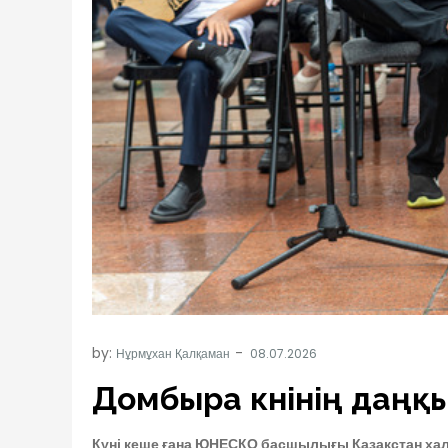
by:
Нұрмұхан Қалқаман
Домбыра күнінің даңқ
Күні кеше ғана ЮНЕСКО басшылығы Қазақстан халқ