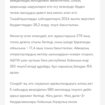
әкімдіктердің кепілдігімен жөнелтетінін, соның
арқасында шаруаларға егін егу кезеңінде бірден
төлем жасаудың қажеті жоқ екенін атап өтті.
Тыңайтқыштарды субсидиялауға 2024 жылға жергілікті
бюджеттерден 36,2 млрд. теңге бағытталған.
Министр атап өткендей, егіс жұмыстарына 376 мың
тонна дизель отыны бөлінді, оның ішінде Қарағанды
облысына – 17,4 мың тонна бағытталған. Аймақтық
операторлардың жеткізу шығындарын ескере отырып,
АШТӨ үшін орташа баға республика бойынша енді
250 теңге/литрді құрайды, бұл нарықтық бағадан 15%
арзан.
Сондай-ақ, егіс науқанын қаржыландыруға алғаш рет
5 пайыздық жеңілдікпен 580 миллиард теңгеге дейін
қарыз қаражат бөлінді. «Кең дала», «Кең дала-2»
бағдарламалары бойынша Аграрлық несие