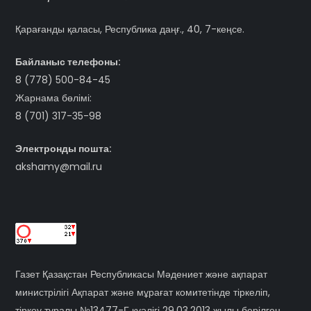
Қарағанды қаласы, Республика даңғ., 40, 7-кеңсе.
Байланыс телефоны:
8 (778) 500-84-45
Жарнама бөлімі:
8 (701) 317-35-98
Электронды пошта:
akshamy@mail.ru
Газет Қазақстан Республикасы Мәдениет және ақпарат
министрілігі Ақпарат және мұрағат комитетінде тіркеліп,
тіркеу туралы №13477-Г куәлігі 29.03.2013 жылы берілген.