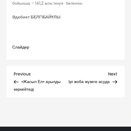
бойынша – 141,2 млн.теңге бөлінген.
Әдебиет БЕЛГІБАЙҰЛЫ
Слайдер
Навигация
Previous
Next
Previous
Next
Post
Post
«Жасыл Ел» ауылды
Ірі жоба жүзеге асуда
по
көркейтеді
записям