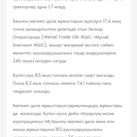
тракторлар, құны 1,7 млрд.
Биылғы көктемгі дала жұмыстарын жүргізуге 17,4 мың
тонна арзандатылған дизельдік отын бөлінді.
Операторлар («Retail Trade Oil» ЖШС, «Мұнай
Компани» ЖШС), жанар-жағармай кестеге сәйкес
жөнелтіп, ауылшаруашылығы тауар өндірушілеріне
245 теңге/литрден сатуда.
Бүгінгі күні 8,5 мың тоннаға келісім-шарт жасалды.
Оның 6,3 мың тоннасы немесе 74,1 пайызы ғана
таңдалып алынды,
Көктемгі дала жұмыстарын қаржыландыру жұмыстары
да жалғасуда. Бүгінгі күнге дейін «Аграрлық несие
корпорациясы» АҚ биылғы көктемгі дала және егін
жинау жұмыстарына 163 ауылшаруашылығы