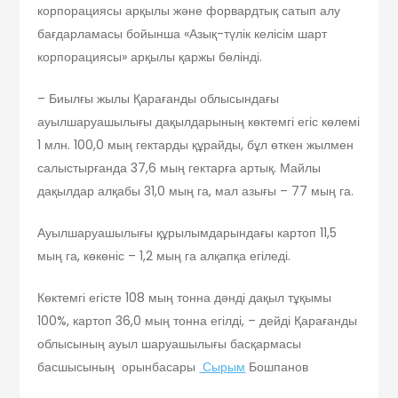
корпорациясы арқылы және форвардтық сатып алу
бағдарламасы бойынша «Азық-түлік келісім шарт
корпорациясы» арқылы қаржы бөлінді.
– Биылғы жылы Қарағанды облысындағы
ауылшаруашылығы дақылдарының көктемгі егіс көлемі
1 млн. 100,0 мың гектарды құрайды, бұл өткен жылмен
салыстырғанда 37,6 мың гектарға артық. Майлы
дақылдар алқабы 31,0 мың га, мал азығы – 77 мың га.
Ауылшаруашылығы құрылымдарындағы картоп 11,5
мың га, көкөніс – 1,2 мың га алқапқа егіледі.
Көктемгі егісте 108 мың тонна дәнді дақыл тұқымы
100%, картоп 36,0 мың тонна егілді, – дейді Қарағанды
облысының ауыл шаруашылығы басқармасы
басшысының орынбасары
Сырым
Бошпанов