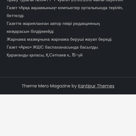
Газет «Арқа ақшамының» компьютер орталығында терiлiп,
беттелді.
Газетте жарияланған автор пікірі редакцияның
көзқарасын білдірмейді.
Жарнама мазмұнына жарнама беруші жауап береді.
Газет «Арко» ЖШС баспаханасында басылды.
Қарағанды қаласы, Қ.Сәтпаев к., 15-үй
Theme Mero Magazine by
Kantipur Themes