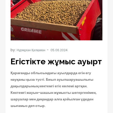
by:
Нұрмұхан Қалқаман
Егістікте жұмыс қауырт
Қарағанды облысындағы ауылдарда егін егу
науқаны қыза түсті. Биыл ауылшаруашылығы
дақылдарының көктемгі егіс көлемі артқан.
Көктемгі жауын-шашын жұмысты шегергенімен,
шаруалар мен диқандар алға қойылған үдеден
шығамыз деп отыр.