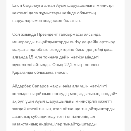
Егісті бақылауға алған Ауыл шаруашылығы министрі
көктемгі дала жұмыстары кезінде облыстың
шаруаларымен кездескен болатын.
Сол жиында Президент тапсырмасы аясында
минералды тыңайтқыштарды енгізу деңгейін арттыру
мақсатында облыс әкімдіктеріне биыл деңгейді қоса
алғанда 1,5 млн тоннаға дейін жеткізу міндеті
жүктелгені айтылды. Оның 27,2 мың тоннасы
Қарағанды облысына тиесілі.
Айдарбек Сапаров жақсы өнім алу үшін жеткілікті
көлемде тыңайтқыш енгізудің маңыздылығын, сондай-
ақ бұл үшін Ауыл шаруашылығы министрлігі қажетті
жағдай жасайтынын, атап айтқанда тыңайтқыштарды
аванстық субсидиялау тетігі енгізілгенін, ал
қазақстандық өндірушілер тыңайтқыштарды