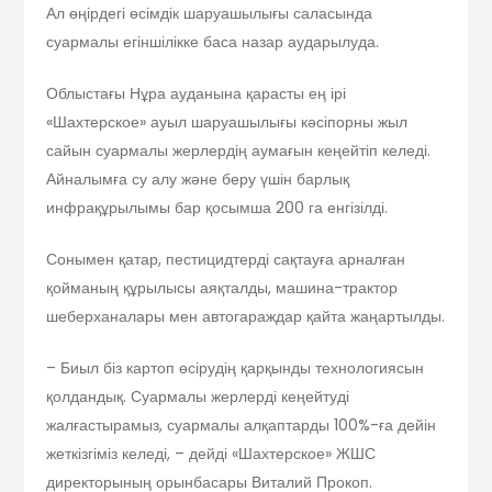
Ал өңірдегі өсімдік шаруашылығы саласында
суармалы егіншілікке баса назар аударылуда.
Облыстағы Нұра ауданына қарасты ең ірі
«Шахтерское» ауыл шаруашылығы кәсіпорны жыл
сайын суармалы жерлердің аумағын кеңейтіп келеді.
Айналымға су алу және беру үшін барлық
инфрақұрылымы бар қосымша 200 га енгізілді.
Сонымен қатар, пестицидтерді сақтауға арналған
қойманың құрылысы аяқталды, машина-трактор
шеберханалары мен автогараждар қайта жаңартылды.
– Биыл біз картоп өсірудің қарқынды технологиясын
қолдандық. Суармалы жерлерді кеңейтуді
жалғастырамыз, суармалы алқаптарды 100%-ға дейін
жеткізгіміз келеді, – дейді «Шахтерское» ЖШС
директорының орынбасары Виталий Прокоп.