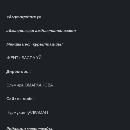
«Arqa aqshamy»
аймақтық қоғамдық-саяси газет
Меншік иесі-құрылтайшы:
«КЕНТ» БАСПА ҮЙІ
Директоры:
Эльмира ОМАРХАНОВА
Сайт әкімшісі:
Нұрмұхан ҚАЛҚАМАН
Редакция мекен-жайы: