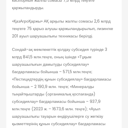
кәсіпорнын жалпы сомасы 7,5 млрд теңгеге
қаржыландырды.
«ҚазАгроҚаржы» АҚ арқылы жалпы сомасы 2,6 млрд
теңгеге 75 қарыз алушы қаржыландырылып, лизингке
201 ауыл шаруашылығы техникасы берілді.
Сондай-ақ мемлекеттік қолдау субсидия түрінде 3
млрд 841,5 млн.теңге, оның ішінде «Тұқым
шаруашылығын дамытуды субсидиялау»
бағдарламасы бойынша – 571,5 млн.теңге;
«Пестицидтердің құнын субсидиялау» бағдарламасы
бойынша – 2 190,9 млн. теңге; «Минералды
тыңайтқыштарды (органикалық қоспағанда)
субсидиялау» бағдарламасы бойынша – 937,9
млн.теңге (2023 ж. – 1673,6 млн. теңге); «Ауыл
шаруашылығы тауарын өндірушілерге су жеткізу
қызметтерінің құнын субсидиялау» бағдарламасы