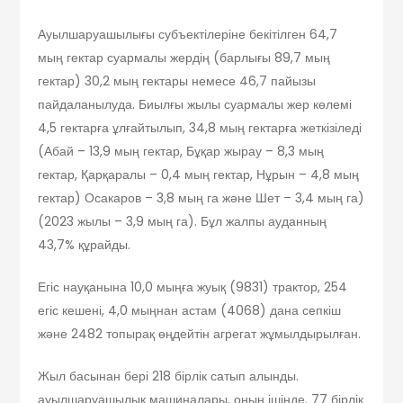
Ауылшаруашылығы субъектілеріне бекітілген 64,7
мың гектар суармалы жердің (барлығы 89,7 мың
гектар) 30,2 мың гектары немесе 46,7 пайызы
пайдаланылуда. Биылғы жылы суармалы жер көлемі
4,5 гектарға ұлғайтылып, 34,8 мың гектарға жеткізіледі
(Абай – 13,9 мың гектар, Бұқар жырау – 8,3 мың
гектар, Қарқаралы – 0,4 мың гектар, Нұрын – 4,8 мың
гектар) Осакаров – 3,8 мың га және Шет – 3,4 мың га)
(2023 жылы – 3,9 мың га). Бұл жалпы ауданның
43,7% құрайды.
Егіс науқанына 10,0 мыңға жуық (9831) трактор, 254
егіс кешені, 4,0 мыңнан астам (4068) дана сепкіш
және 2482 топырақ өңдейтін агрегат жұмылдырылған.
Жыл басынан бері 218 бірлік сатып алынды.
ауылшаруашылық машиналары, оның ішінде. 77 бірлік