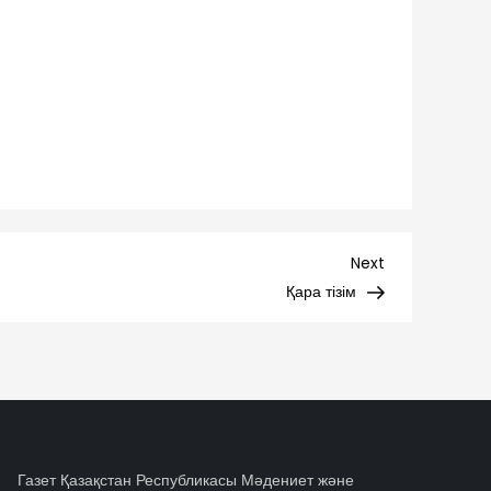
Next
Next
Post
Қара тізім
Газет Қазақстан Республикасы Мәдениет және