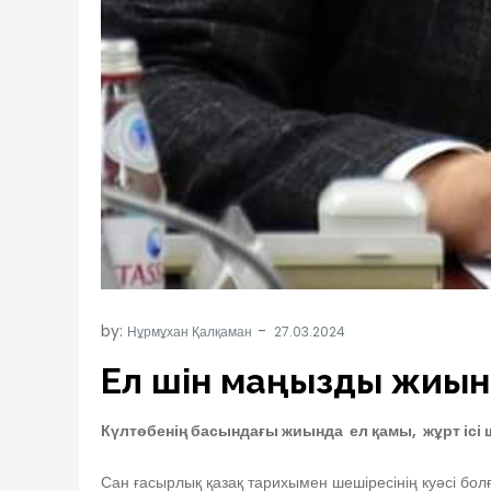
by:
Нұрмұхан Қалқаман
Ел үшін маңызды жиын
Күлтөбенің басындағы жиында ел қамы, жұрт ісі ш
Сан ғасырлық қазақ тарихымен шешіресінің куәсі болғ