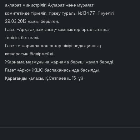
ақпарат министрілігі Ақпарат және мұрағат
комитетінде тіркеліп, тіркеу туралы №13477-Г куәлігі
29.03.2013 жылы берілген.
Газет «Арқа ақшамының» компьютер орталығында
терiлiп, беттелді.
Газетте жарияланған автор пікірі редакцияның
көзқарасын білдірмейді.
Жарнама мазмұнына жарнама беруші жауап береді.
Газет «Арко» ЖШС баспаханасында басылды.
Қарағанды қаласы, Қ.Сәтпаев к., 15-үй