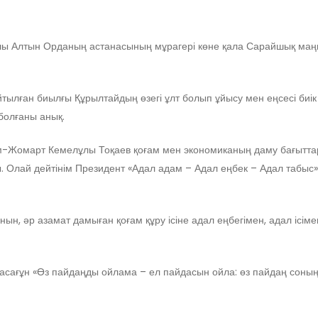
ы Алтын Орданың астанасының мұрагері көне қала Сарайшық маңынд
тылған биылғы Құрылтайдың өзегі ұлт болып ұйысу мен еңсесі биік
болғаны анық.
Жомарт Кемелұлы Тоқаев қоғам мен экономиканың даму бағыттарын
 Олай дейтінім Президент «Адал адам – Адал еңбек – Адал табыс» 
ын, әр азамат дамыған қоғам құру ісіне адал еңбегімен, адал ісімен а
сағұн «Өз пайдаңды ойлама – ел пайдасын ойла: өз пайдаң соның 