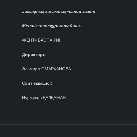
аймақтық қоғамдық-саяси газет
Меншік иесі-құрылтайшы:
«КЕНТ» БАСПА ҮЙІ
Директоры:
Эльмира ОМАРХАНОВА
Сайт әкімшісі:
Нұрмұхан ҚАЛҚАМАН