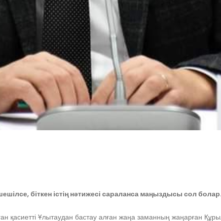
ешілсе, біткен істің нәтижесі сараланса маңыздысы сол болар
ан қасиетті Ұлытаудан бастау алған жаңа заманның жаңарған Құрылт