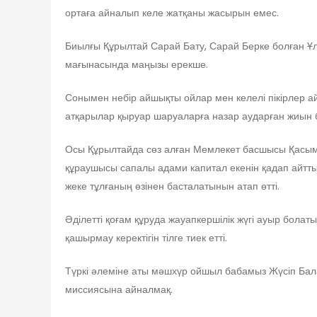
ортаға айналып келе жатқаны жасырын емес.
Биылғы Құрылтай Сарай Бату, Сарай Берке болған Ұл
мағынасында маңызы ерекше.
Сонымен небір айшықты ойлар мен келелі пікірлер ай
атқарылар қыруар шаруаларға назар аударған жиын 
Осы Құрылтайда сөз алған Мемлекет басшысы Қасым-
құраушысы сапалы адами капитал екенін қадап айтты.
жеке тұлғаның өзінен басталатынын атап өтті.
Әділетті қоғам құруда жауапкершілік жүгі ауыр болатын
қашырмау керектігін тілге тиек етті.
Түркі әлеміне аты мәшхүр ойшыл бабамыз Жүсіп Бала
миссиясына айналмақ.