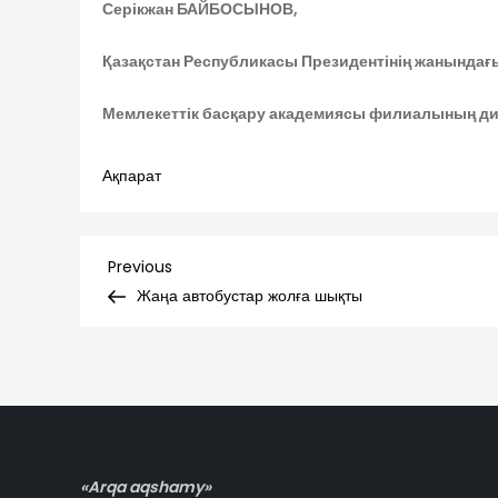
Серікжан БАЙБОСЫНОВ,
Қазақстан Республикасы Президентінің жанындағ
Мемлекеттік басқару академиясы филиалының д
Ақпарат
Навигация
Previous
Previous
Post
Жаңа автобустар жолға шықты
по
записям
«Arqa aqshamy»