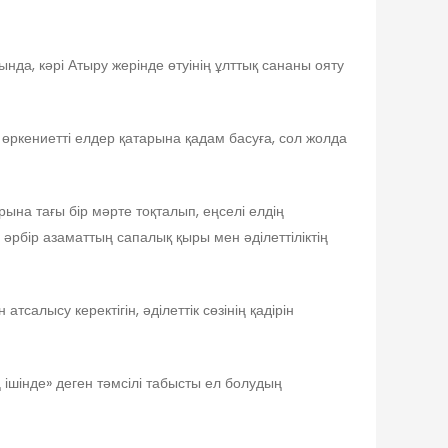
а, кәрі Атыру жерінде өтуінің ұлттық сананы ояту
 өркениетті елдер қатарына қадам басуға, сол жолда
а тағы бір мәрте тоқталып, еңселі елдің
әрбір азаматтың сапалық қыры мен әділеттіліктің
тсалысу керектігін, әділеттік сөзінің қадірін
ішінде» деген тәмсілі табысты ел болудың