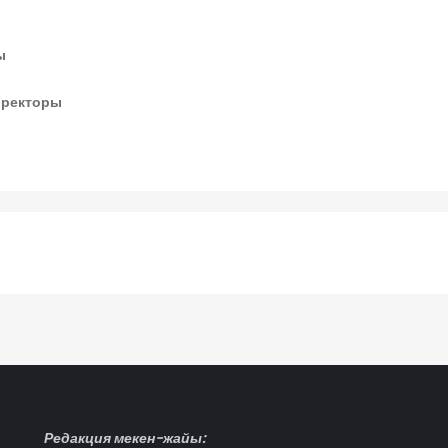
ы
иректоры
Редакция мекен-жайы: