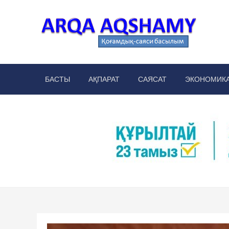
Skip
to
content
Arq
аймақт
БАСТЫ
АҚПАРАТ
САЯСАТ
ЭКОНОМИК