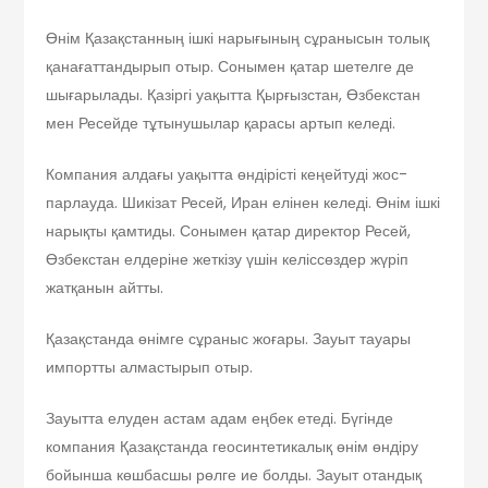
Өнім Қазақстанның ішкі нарығының сұранысын толық
қанағаттандырып отыр. Сонымен қатар шетелге де
шығарылады. Қазіргі уақытта Қырғызстан, Өзбекстан
мен Ресейде тұтынушылар қарасы артып келеді.
Компания алдағы уақытта өндірісті кеңейтуді жос­
парлауда. Шикізат Ресей, Иран елінен келеді. Өнім ішкі
нарықты қамтиды. Сонымен қатар директор Ресей,
Өзбекстан елдеріне жеткізу үшін келіссөздер жүріп
жатқанын айтты.
Қазақстанда өнімге сұраныс жоғары. Зауыт тауары
импортты алмастырып отыр.
Зауытта елуден астам адам еңбек етеді. Бүгінде
компания Қазақстанда геосинтетикалық өнім өндіру
бойынша көшбасшы рөлге ие болды. Зауыт отандық