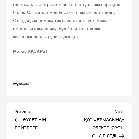
геожасанды өндірісте көш бастап тұр. Ішкі нарықтан
бөлек, Өзбекстан мен Ресейге өнім экспорттайды.
Отандық экономикалық саясаттағы түпкі меже –
импортты алмастыру. Бұл бағытта жергілікті
кәсіпорындардың үлесі қомақты.
Манас АҚСАРЫ
Ақпарат
Навигация
Previous
Next
Previous
Next
Post
Post
ӘУЛЕТІНІҢ
ҚҰС ФЕРМАСЫНДА
по
БӘЙТЕРЕГІ
ЭЛЕКТР ҚУАТЫ
ӨНДІРІЛЕДІ