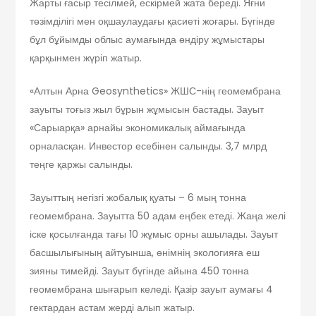
Жарты ғасыр тесілмей, ескірмей жата береді. Яғни
төзімділігі мен оқшаулаудағы қасиеті жоғары. Бүгінде
бұл бұйымды облыс аумағында өндіру жұмыстары
қарқынмен жүріп жатыр.
«Алтын Арна Geosynthetics» ЖШС-нің геомембрана
зауыты тоғыз жыл бұрын жұмысын бастады. Зауыт
«Сарыарқа» арнайы экономикалық аймағында
орналасқан. Инвестор есебінен салынды. 3,7 млрд
теңге қаржы салынды.
Зауыттың негізгі жобалық қуаты – 6 мың тонна
геомембрана. Зауытта 50 адам еңбек етеді. Жаңа желі
іске қосылғанда тағы 10 жұмыс орны ашылады. Зауыт
басшылығының айтуынша, өнімнің экологияға еш
зияны тимейді. Зауыт бүгінде айына 450 тонна
геомембрана шығарып келеді. Қазір зауыт аумағы 4
гектардан астам жерді алып жатыр.