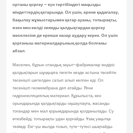
ортаны қорғау – күн тәртібіндегі маңызды
міндеттердің қатарында. Ол үшін, әрине қадағалау,
бақылау жұмыстарымен қатар ауаны, топырақты,
өзен мен көлді зиянды қалдықтардан қорғау
мәселесіне де ерекше назар аудару керек. Ол үшін
қорғаныш материалдарының қолда болғаны
абзал.
Мәселен, бұрын отандық зауыт-фабрикалар өндіріс
қалдықтарын шұңқырға төгетін кезде астына төсейтін
төсенішті шетелден сатып алып келген еді. Ол
төсенішті геомембрана деп атайды. Яғни
гидроизоляциялық материал. Құрылыста, кен
орындарында қалдықтарды оқшаулауға, жа­санды
тоғандар мен мал қо­рымдарында қолданылады. Су
өткізбейді, топырақты удан қорғайды. Ұзақ уақытқа
төзімді. Екі-үш жылда тозып, түте-түтесі шықпайды.