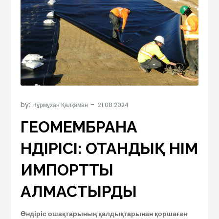
by:
Нұрмұхан Қалқаман
ГЕОМЕМБРАНА
ӨНДІРІСІ: ОТАНДЫҚ ӨНІМ
ИМПОРТТЫ
АЛМАСТЫРДЫ
Өндіріс ошақтарының қалдықтарынан қоршаған