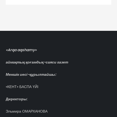
записям
«Arqa aqshamy»
аймақтық қоғамдық-саяси газет
Меншік иесі-құрылтайшы:
«КЕНТ» БАСПА ҮЙІ
Директоры:
Эльмира ОМАРХАНОВА