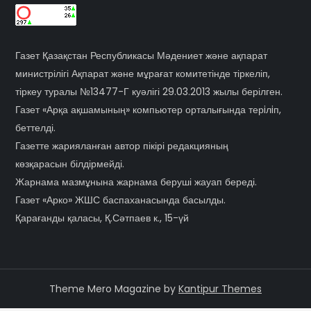
Газет Қазақстан Республикасы Мәдениет және ақпарат
министрілігі Ақпарат және мұрағат комитетінде тіркеліп,
тіркеу туралы №13477-Г куәлігі 29.03.2013 жылы берілген.
Газет «Арқа ақшамының» компьютер орталығында терiлiп,
беттелді.
Газетте жарияланған автор пікірі редакцияның
көзқарасын білдірмейді.
Жарнама мазмұнына жарнама беруші жауап береді.
Газет «Арко» ЖШС баспаханасында басылды.
Қарағанды қаласы, Қ.Сәтпаев к., 15-үй
Theme Mero Magazine by
Kantipur Themes