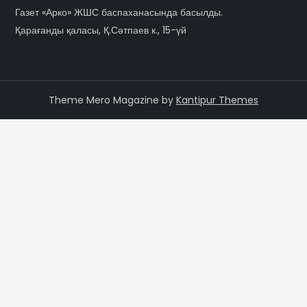
Газет «Арко» ЖШС баспаханасында басылды.
Қарағанды қаласы, Қ.Сәтпаев к., 15-үй
Theme Mero Magazine by
Kantipur Themes