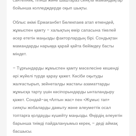
бойынша колледждерде оқып шықты.
Облыс әкімі Ермағанбет Бөлекпаев атап өткендей,
жұмыспен қамту – халықтың өмір сапасына тікелей
әсер ететін маңызды факторлардың бірі. Сондықтан
мамандарды нарыққа қарай қайта бейімдеу басты
міндет.
– Тұрғындарды жұмыспен қамту мәселесіне кешенді
әрі жүйелі түрде қарау қажет. Кәсіби оқытуды
жалғастырып, зейнеталды жастағы азаматтарды
жұмысқа тарту үшін кәсіпорындарды ынталандыру
қажет. Сондай-ақ «Алтын жас» пен «Жұмыс тап»
сияқты жобаларды дамыту және әлеуметтік осал
топтарға қолдауды күшейту маңызды. Өңірдің әлеуетін
барынша тиімді пайдалануымыз керек, – деді аймақ
басшысы.