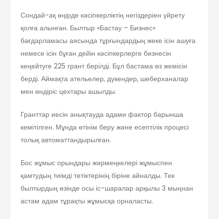
Сондай-ақ өңірде кәсіпкерліктің негіздеріен үйрету
қолға алынған. Былтыр «Бастау – Бизнес»
бағдарламасы аясында тұрғындардың жеке ісін ашуға
немесе ісін бұған дейін кәсіпкерлерге бизнесін
кеңейтуге 225 грант берілді. Бұл бастама өз жемісін
берді. Аймақта ательелер, дүкендер, шеберханалар
мен өндіріс цехтары ашылды.
Гранттар иесін анықтауда адами фактор барынша
кемітілген. Мұнда өтінім беру және есептілік процесі
толық автоматтандырылған.
Бос жұмыс орындары жәрмеңкелері жұмыспен
қамтудың тиімді тетіктерінің біріне айналды. Тек
былтырдың өзінде осы іс-шаралар арқылы 3 мыңнан
астам адам тұрақты жұмысқа орналасты.