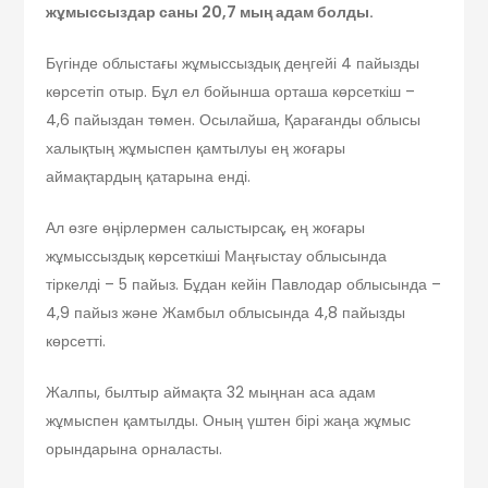
жұмыссыздар саны 20,7 мың адам болды.
Бүгінде облыстағы жұмыссыздық деңгейі 4 пайызды
көрсетіп отыр. Бұл ел бойынша орташа көрсеткіш –
4,6 пайыздан төмен. Осылайша, Қарағанды облысы
халықтың жұмыспен қамтылуы ең жоғары
аймақтардың қатарына енді.
Ал өзге өңірлермен салыстырсақ, ең жоғары
жұмыссыздық көрсеткіші Маңғыстау облысында
тіркелді – 5 пайыз. Бұдан кейін Павлодар облысында –
4,9 пайыз және Жамбыл облысында 4,8 пайызды
көрсетті.
Жалпы, былтыр аймақта 32 мыңнан аса адам
жұмыспен қамтылды. Оның үштен бірі жаңа жұмыс
орындарына орналасты.