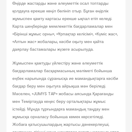
Өңірде жастарды және әлеуметтік осал топтарды
қолдауға ерекше көңіл бөлініп отыр. Бұған өңірлік
жұмыспен қамту картасы ерекше ықпал етіп келеді.
Карта шеңберінде мемлекеттік бағдарламалар мен
«Бірінші жұмыс орны», «Ұрпақтар келісімі», «Күміс жас»,
«Алтын жас» жобалары, кәсіби оқыту мен қайта
даярлау бастамалары жүзеге асырылуда.
Жұмыспен қамтуды үйлестіру және әлеуметтік
бағдарламалар басқармасының мәліметі бойынша
еңбек нарығында сұранысқа ие мамандықтарға кәсіби
бағдар беру мен оқытуға айрықша мән беріледі.
Мәселен, «JUMYS TAP» жобасы аясында Қарағанды
мен Теміртауда кеңес беру орталықтары жұмыс
істейді. Мұнда тұрғындарға мамандық таңдау мен
жұмысқа орналасу бойынша көмек көрсетіледі.
Жобаға қатысушылардың жартысы дәнекерлеуші,
сантехник, тігінші және шаштараз сияқты мамандықтар