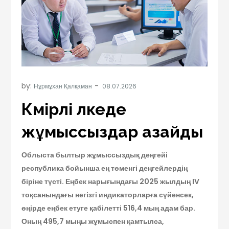
by:
Нұрмұхан Қалқаман
Көмірлі өлкеде
жұмыссыздар азайды
Облыста былтыр жұмыссыздық деңгейі
республика бойынша ең төменгі деңгейлердің
біріне түсті. Еңбек нарығындағы 2025 жылдың IV
тоқсанындағы негізгі индикаторларға сүйенсек,
өңірде еңбек етуге қабілетті 516,4 мың адам бар.
Оның 495,7 мыңы жұмыспен қамтылса,