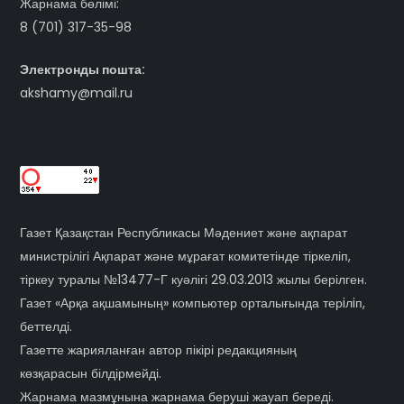
Жарнама бөлімі:
8 (701) 317-35-98
Электронды пошта:
akshamy@mail.ru
Газет Қазақстан Республикасы Мәдениет және ақпарат
министрілігі Ақпарат және мұрағат комитетінде тіркеліп,
тіркеу туралы №13477-Г куәлігі 29.03.2013 жылы берілген.
Газет «Арқа ақшамының» компьютер орталығында терiлiп,
беттелді.
Газетте жарияланған автор пікірі редакцияның
көзқарасын білдірмейді.
Жарнама мазмұнына жарнама беруші жауап береді.