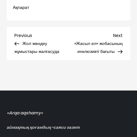
Ақпарат
Навигация
Previous
Next
Previous
Next
Post
Post
Жол жөндеу
«Жасыл ел» жобасының
по
жұмыстары жалғасуда
инклюзивті бағыты
записям
«Arqa aqshamy»
аймақтық қоғамдық-саяси газет