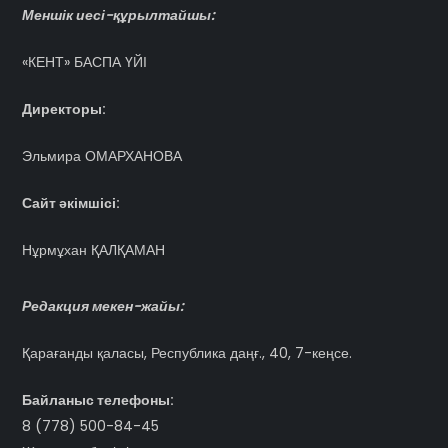
Меншік иесі-құрылтайшы:
«КЕНТ» БАСПА ҮЙІ
Директоры:
Эльмира ОМАРХАНОВА
Сайт әкімшісі:
Нұрмұхан ҚАЛҚАМАН
Редакция мекен-жайы:
Қарағанды қаласы, Республика даңғ., 40, 7-кеңсе.
Байланыс телефоны:
8 (778) 500-84-45