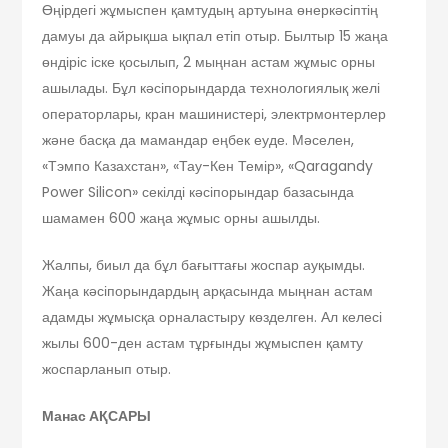
Өңірдегі жұмыспен қамтудың артуына өнеркәсіптің
дамуы да айрықша ықпал етіп отыр. Былтыр 15 жаңа
өндіріс іске қосылып, 2 мыңнан астам жұмыс орны
ашылады. Бұл кәсіпорындарда технологиялық желі
операторлары, кран машинистері, электрмонтерлер
және басқа да мамандар еңбек еуде. Мәселен,
«Тэмпо Казахстан», «Тау-Кен Темір», «Qaragandy
Power Silicon» секілді кәсіпорындар базасында
шамамен 600 жаңа жұмыс орны ашылды.
Жалпы, биыл да бұл бағыттағы жоспар ауқымды.
Жаңа кәсіпорындардың арқасында мыңнан астам
адамды жұмысқа орналастыру көзделген. Ал келесі
жылы 600-ден астам тұрғынды жұмыспен қамту
жоспарланып отыр.
Манас АҚСАРЫ