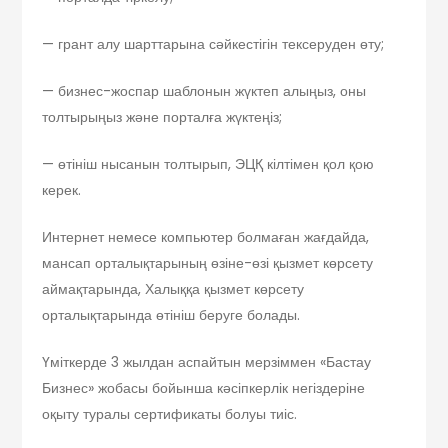
— грант алу шарттарына сәйкестігін тексеруден өту;
— бизнес-жоспар шаблонын жүктеп алыңыз, оны
толтырыңыз және порталға жүктеңіз;
— өтініш нысанын толтырып, ЭЦҚ кілтімен қол қою
керек.
Интернет немесе компьютер болмаған жағдайда,
мансап орталықтарының өзіне-өзі қызмет көрсету
аймақтарында, Халыққа қызмет көрсету
орталықтарында өтініш беруге болады.
Үміткерде 3 жылдан аспайтын мерзіммен «Бастау
Бизнес» жобасы бойынша кәсіпкерлік негіздеріне
оқыту туралы сертификаты болуы тиіс.