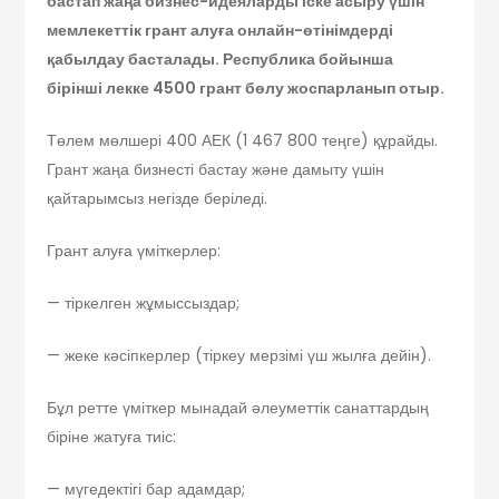
бастап жаңа бизнес-идеяларды іске асыру үшін
мемлекеттік грант алуға онлайн-өтінімдерді
қабылдау басталады. Республика бойынша
бірінші лекке 4500 грант бөлу жоспарланып отыр.
Төлем мөлшері 400 АЕК (1 467 800 теңге) құрайды.
Грант жаңа бизнесті бастау және дамыту үшін
қайтарымсыз негізде беріледі.
Грант алуға үміткерлер:
— тіркелген жұмыссыздар;
— жеке кәсіпкерлер (тіркеу мерзімі үш жылға дейін).
Бұл ретте үміткер мынадай әлеуметтік санаттардың
біріне жатуға тиіс:
— мүгедектігі бар адамдар;