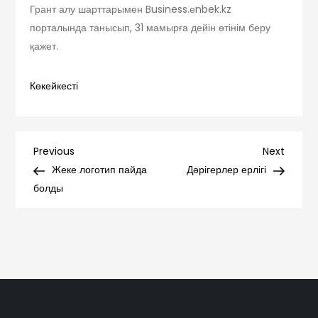
Грант алу шарттарымен Business.еnbek.kz
порталында танысып, 31 мамырға дейін өтінім беру
қажет.
Көкейкесті
Навигация
Previous
Next
Previous
Next
Post
Post
Жеке логотип пайда
Дәрігерлер ерлігі
по
болды
записям