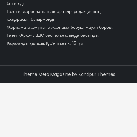
беттелді.
Газетте жарияланған автор пікірі редакцияның
көзқарасын білдірмейді.
Жарнама мазмұнына жарнама беруші жауап береді.
Газет «Арко» ЖШС баспаханасында басылды.
Қарағанды қаласы, Қ.Сәтпаев к., 15-үй
Theme Mero Magazine by
Kantipur Themes