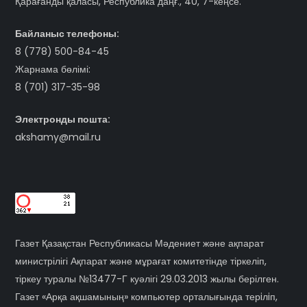
Қарағанды қаласы, Республика даңғ., 40, 7-кеңсе.
Байланыс телефоны:
8 (778) 500-84-45
Жарнама бөлімі:
8 (701) 317-35-98
Электронды пошта:
akshamy@mail.ru
Газет Қазақстан Республикасы Мәдениет және ақпарат
министрілігі Ақпарат және мұрағат комитетінде тіркеліп,
тіркеу туралы №13477-Г куәлігі 29.03.2013 жылы берілген.
Газет «Арқа ақшамының» компьютер орталығында терiлiп,