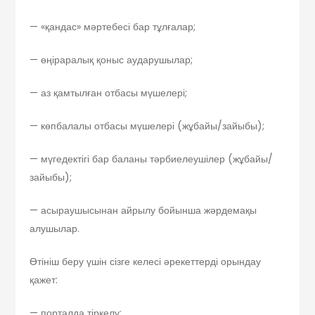
— «қандас» мәртебесі бар тұлғалар;
— өңіраралық қоныс аударушылар;
— аз қамтылған отбасы мүшелері;
— көпбалалы отбасы мүшелері (жұбайы/зайыбы);
— мүгедектігі бар баланы тәрбиелеушілер (жұбайы/
зайыбы);
— асыраушысынан айрылу бойынша жәрдемақы
алушылар.
Өтініш беру үшін сізге келесі әрекеттерді орындау
қажет:
— порталда тіркелу;