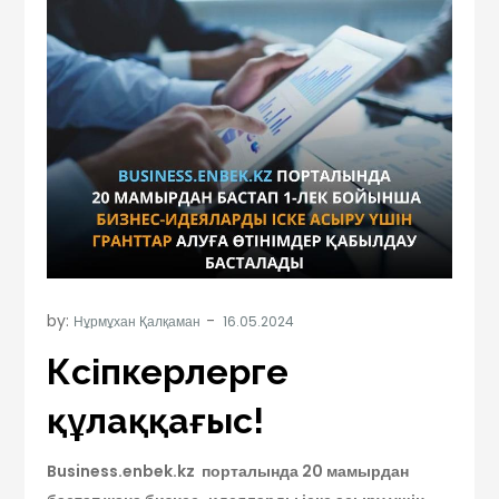
by:
Нұрмұхан Қалқаман
Кәсіпкерлерге
құлаққағыс!
Business.enbek.kz порталында 20 мамырдан