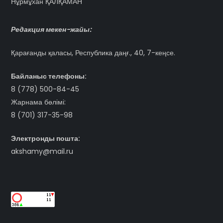
Нұрмұхан ҚАЛҚАМАН
Редакция мекен-жайы:
Қарағанды қаласы, Республика даңғ., 40, 7-кеңсе.
Байланыс телефоны:
8 (778) 500-84-45
Жарнама бөлімі:
8 (701) 317-35-98
Электронды пошта:
akshamy@mail.ru