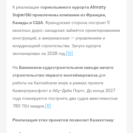
К реализации
горнолыжного курорта
Almaty
SuperSki
привлечены компании из Франции,
Канады и США.
Французская сторона построит 11
канатных дорог, канадская займётся проектированием
конструкций, а американская — управлением и
координацией строительства. Запуск курорта
запланирован на 2028 год.
[10]
На
Бакинском судостроительном заводе начато
строительство первого контейнеровоза
для
работы на Каспийском море в рамках проекта
Казмортрансфлот и Абу-Даби Портс. До конца 2027
года планируется построить два судна вместимостью
780 TEU каждое.
[11]
Реализация этих проектов позволит Казахстану: