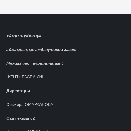
«Arqa aqshamy»
аймақтық қоғамдық-саяси газет
Меншік иесі-құрылтайшы:
«КЕНТ» БАСПА ҮЙІ
Директоры:
Эльмира ОМАРХАНОВА
Сайт әкімшісі: