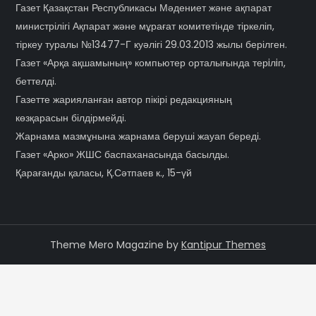
Газет Қазақстан Республикасы Мәдениет және ақпарат
министрілігі Ақпарат және мұрағат комитетінде тіркеліп,
тіркеу туралы №13477-Г куәлігі 29.03.2013 жылы берілген.
Газет «Арқа ақшамының» компьютер орталығында терiлiп,
беттелді.
Газетте жарияланған автор пікірі редакцияның
көзқарасын білдірмейді.
Жарнама мазмұнына жарнама беруші жауап береді.
Газет «Арко» ЖШС баспаханасында басылды.
Қарағанды қаласы, Қ.Сәтпаев к., 15-үй
Theme Mero Magazine by
Kantipur Themes