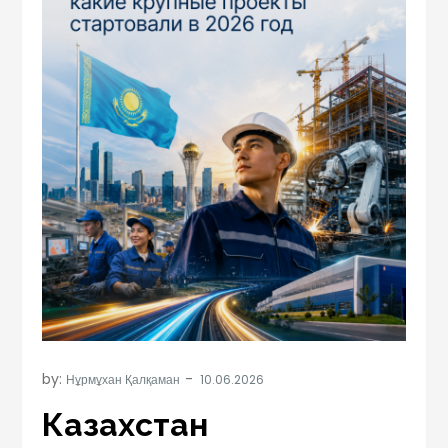
by:
Нұрмұхан Қалқаман
Казахстан