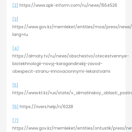
[2]
https://www.apk-inform.com/ru/news/1554526
[3]
https://www.gov.kz/memleket/entities/moa/press/news/
lang=ru
[4]
https://almaty.tv/ru/news/obschestvo/otecestvennye-
biotekhnologii-novyj-karagandinskij-zavod-
obespecit-stranu-innovacionnymi-lekarstvami
[5]
https://www.kt.kz/rus/state/v_almatinskoy_oblasti_po
[6]
https://rivers.help/n/6228
[7]
https://www.gov.kz/memleket/entities/ontustik/press/ne