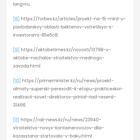
lang=ru
[8]
https://forbes.kz/articles/proekt-na-15-mlrd-v-
pavlodarskoy-oblasti-bektenov-vstretilsya-s-
investorami-85e5c8
[9]
https://aktobetimes.kz/novosti/13798-v-
aktobe-nachalos-stroitelstvo-mednogo-
zavoda.html
[10]
https://primeminister.kz/ru/news/proekt-
almaty-superski-perexodit-k-etapu-prakticeskoi-
realizacii-sovet-direktorov-prinial-riad-resenii-
31466
[11]
https://rail-news.kz/ru/news/23940-
stroitelstvo-novyx-konteinerovozov-dlia-
kazaxstana-startovalo-v-baku.html