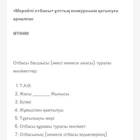
«Мерейлі отбасы» ұлттық конкурсына қатысуға
арналған
ӨТІНІМ
Отбасы басшысы (әкесі немесе анасы) туралы
мәліметтер:
Т.А.Ә.
Жасы ______ Жынысы
Білімі
Жұмыспен қамтылуы
Тұрғылықты жері
Отбасы құрамы туралы мәлімет
Отбасының (немесе отбасы мүшелерінің)