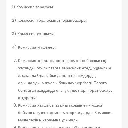
1) Комиссия төрағасы;
2) Комиссия төрағасының орынбасары;
3) Комиссия хатшысы;
4) Комиссия мүшелері.
Комиссия төрағасы оның қызметіне басшылық
жасайды, отырыстарға төрағалық етеді, жұмысын
жоспарлайды, қабылданған шешімдердің
орындалуына жалпы бақылау жүргізеді. Төраға
болмаған жағдайда оның міндеттерін орынбасары
атқарады.
Комиссия хатшысы азаматтардың өтінімдері
бойынша құжаттар мен материалдарды Комиссия
мүшелерінің қарауына ұсынады.
Комиссия хатшысын амынадай функциялар