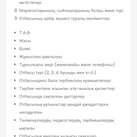
жетістіктері
Марапаттарының, сыйлықтарының болуы және түрі
Отбасының әрбір мүшесі туралы мәліметтер:
Т.А.Ә.
Жасы
Білімі
Жұмыспен қамтылуы
Тұрғылықты жері (мекенжайы және телефоны)
Отбасы түрі (2, 3, 4 буынды жән ет.б.)
Отбасындағы бала тәрбиесінің ерекшеліктері
Тәрбие негізіне алынған ата-аналық қасиеттер
Отбасында сақталған дәстүрлер
Отбасылық қатынастар қандай қағидаттарға
негізделген
Тәлімгерлердің, педагогтердің, тәрбиешілердің
ықпалы
Отбасылық өмірден қызықты оқиғалар