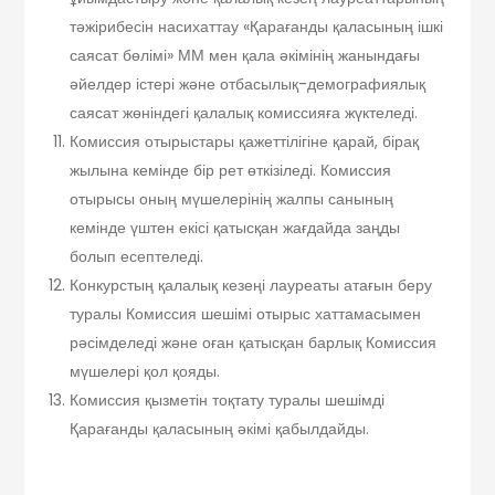
тәжірибесін насихаттау «Қарағанды қаласының ішкі
саясат бөлімі» ММ мен қала әкімінің жанындағы
әйелдер істері және отбасылық-демографиялық
саясат жөніндегі қалалық комиссияға жүктеледі.
Комиссия отырыстары қажеттілігіне қарай, бірақ
жылына кемінде бір рет өткізіледі. Комиссия
отырысы оның мүшелерінің жалпы санының
кемінде үштен екісі қатысқан жағдайда заңды
болып есептеледі.
Конкурстың қалалық кезеңі лауреаты атағын беру
туралы Комиссия шешімі отырыс хаттамасымен
рәсімделеді және оған қатысқан барлық Комиссия
мүшелері қол қояды.
Комиссия қызметін тоқтату туралы шешімді
Қарағанды қаласының әкімі қабылдайды.