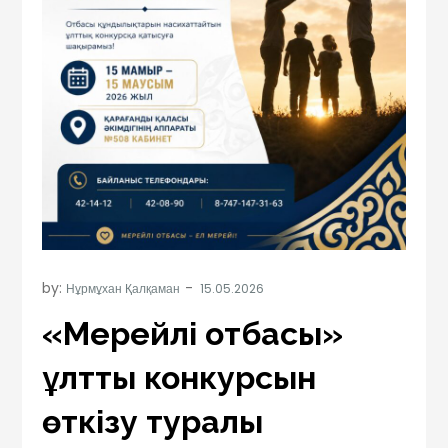
by:
Нұрмұхан Қалқаман
«Мерейлі отбасы»
ұлттық конкурсын
өткізу туралы