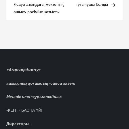
Ясауи атындағы мектептің
тұтынушы болды
записям
ашылу рәсіміне қатысты
«Arqa aqshamy»
аймақтық қоғамдық-саяси газет
Меншік иесі-құрылтайшы:
«КЕНТ» БАСПА ҮЙІ
Директоры: