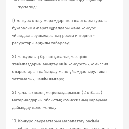
жүктеледі:
1) конкурс өткізу мерзімдері мен шарттары туралы
бұқаралық ақпарат құралдары және конкурс
ұйымдастырушыларының ресми интернет-
ресурстары арқылы хабарлау;
2) конкурстың бірінші қалалық кезеңінің
жеңімпаздарын анықтау үшін конкурстық комиссия
отырыстарын дайындау және ұйымдастыру, тиісті
хаттамалық шешім шығару;
3) қалалық кезең жеңімпаздарының (2 отбасы)
материалдарын облыстық комиссияның қарауына
дайындау және жолдау.
Конкурс лауреаттарын марапаттау рәсімін
ұйымдастыру және қалалық кезең лауреаттарының