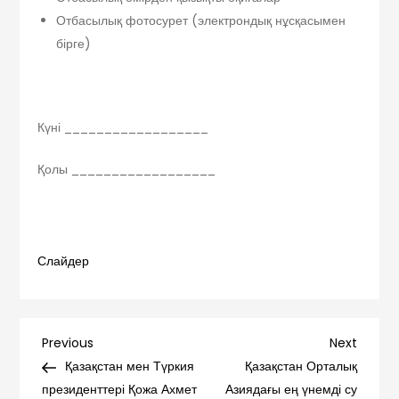
Отбасылық фотосурет (электрондық нұсқасымен
бірге)
Күні __________________
Қолы __________________
Слайдер
Навигация
Previous
Next
Previous
Next
Post
Post
Қазақстан мен Түркия
Қазақстан Орталық
по
президенттері Қожа Ахмет
Азиядағы ең үнемді су