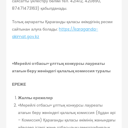
саясатты үйлестіру бөлімі тел. 421412, 420890,
87471473163) қабылданады.
Толық ақпаратты Қарағанды қаласы әкімдігінің ресми
сайтынан алуға болады:
https://karaganda-
akimat.gov.kz
«Мерейлі отбасы» ұлттық конкурсы лауреаты
атағын беру жөніндегі қалалық комиссия туралы
ЕРЕЖЕ
Жалпы ережелер
«Мерейлі отбасы» ұлттық конкурсы лауреаты
атағын беру жөніндегі қалалық комиссия (бұдан әрі
– Комиссия) Қарағанды қаласы әкімінің жанындағы
әйелдер істері және отбасылық-демографиялық