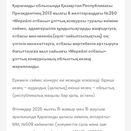
Қарағанды облысында Қазақстан Республикасы
Президентінің 2013 жылғы 6 желтоқсандағы №250
«Мерейлі отбасы» ұлттық конкурсы туралы өкіміне
сәйкес, адамгершілік құндылықтарды жаңғыртуға,
отбасы мен некенің (ерлі-зайыптылықтың) оң
үлгісін насихаттауға, отбасы мәртебесін арттыруға
бағытталған жыл сайынғы «Мерейлі отбасы»
ұлттық конкурсының облыстық кезеңі
жарияланды.
Ережеге сәйкес конкурс екі кезеңде өткізіледі: бірінші
кезең – аудандық (қалалық),екінші кезең – облыстық
(республикалық маңызы бар қала, астана).
Өтінімдер 2026 жылғы 15 мамыр мен 15 маусым
аралығында Қарағанды қаласы әкімінің аппараты»
ММ, №508 кабинетке (әлеуметтік сала және ішкі