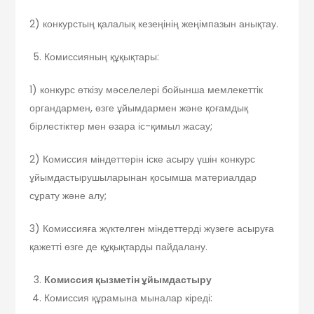
2) конкурстың қалалық кезеңінің жеңімпазын анықтау.
Комиссияның құқықтары:
1) конкурс өткізу мәселелері бойынша мемлекеттік
органдармен, өзге ұйымдармен және қоғамдық
бірлестіктер мен өзара іс-қимыл жасау;
2) Комиссия міндеттерін іске асыру үшін конкурс
ұйымдастырушыларынан қосымша материалдар
сұрату және алу;
3) Комиссияға жүктелген міндеттерді жүзеге асыруға
қажетті өзге де құқықтарды пайдалану.
Комиссия қызметін ұйымдастыру
Комиссия құрамына мыналар кіреді: