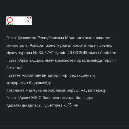
Газет Қазақстан Республикасы Мәдениет және ақпарат
министрілігі Ақпарат және мұрағат комитетінде тіркеліп,
тіркеу туралы №13477-Г куәлігі 29.03.2013 жылы берілген.
Газет «Арқа ақшамының» компьютер орталығында терiлiп,
беттелді.
Газетте жарияланған автор пікірі редакцияның
көзқарасын білдірмейді.
Жарнама мазмұнына жарнама беруші жауап береді.
Газет «Арко» ЖШС баспаханасында басылды.
Қарағанды қаласы, Қ.Сәтпаев к., 15-үй