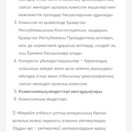
саясат жөніндегі қалалық комиссия мүшелері мен
мемлекеттік органдар басшыларынан құрылады.
Комиссия өз қызметінде Қазақстан
Республикасының Конституциясын, заңдарын,
Қазақстан Республикасы Президентінің актілерін,
өзге де нормативтік құқықтық актілерді, сондай-ақ
осы Ережені басшылыққа алады.
Конкурсты ұйымдастырушылар – Қарағандық
аласының әкімдігі және қала әкімінің жанындағы
әйелдер істері және отбасылық-демографиялық
саясат жөніндегі қалалық комиссия.
Комиссияның міндеттері мен құқықтары
Комиссияның міндеттері:
1) «Мерейлі отбасы» ұлттық конкурсының бірінші
қалалық кезеңі лауреаты атағына үміткерлердің
(бұдан әрі – үміткерлер) материалдарын қарау;