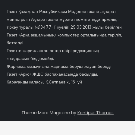
Газет Қазақстан Республикасы Мәдениет және ақпарат
министрілігі Ақпарат және мұрағат комитетінде тіркеліп,
тіркеу туралы №13477-Г куәлігі 29.03.2013 жылы берілген.
Газет «Арқа ақшамының» компьютер орталығында терiлiп,
беттелді.
Газетте жарияланған автор пікірі редакцияның
көзқарасын білдірмейді.
Жарнама мазмұнына жарнама беруші жауап береді.
Газет «Арко» ЖШС баспаханасында басылды.
Қарағанды қаласы, Қ.Сәтпаев к., 15-үй
Theme Mero Magazine by
Kantipur Themes