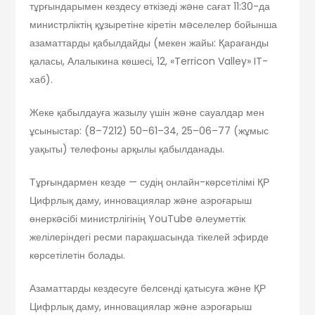
тұрғындарымен кездесу өткізеді жəне сағат 11:30-да
министрліктің құзыретіне кіретін мəселелер бойынша
азаматтарды қабылдайды (мекен жайы: Қарағанды
қаласы, Алалыкина көшесі, 12, «Terricon Valley» IT-
хаб).
Жеке қабылдауға жазылу үшін жəне сауалдар мен
ұсыныстар: (8–7212) 50–61–34, 25–06–77 (жұмыс
уақыты) телефоны арқылы қабылданады.
Тұрғындармен кезде — судің онлайн-көрсетілімі ҚР
Цифрлық даму, инновациялар жəне аэроғарыш
өнеркəсібі министрлігінің YouTube əлеуметтік
желілеріндегі ресми парақшасында тікелей эфирде
көрсетілетін болады.
Азаматтарды кездесуге белсенді қатысуға жəне ҚР
Цифрлық даму, инновациялар жəне аэроғарыш