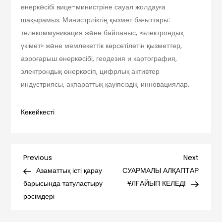
өнеркəсібі вице-министріне сауал жолдауға
шақырамыз. Министрліктің қызмет бағыттары:
телекоммуникация жəне байланыс, «электрондық
үкімет» жəне мемлекеттік көрсетілетін қызметтер,
аэроғарыш өнеркəсібі, геодезия и картография,
электрондық өнеркəсіп, цифрлық активтер
индустриясы, ақпараттық қауіпсіздік, инновациялар.
Көкейкесті
Навигация
Previous
Next
Previous
Next
Post
Post
Азаматтық істі қарау
СУАРМАЛЫ АЛҚАПТАР
по
барысында татуластыру
ҰЛҒАЙЫП КЕЛЕДІ
рәсімдері
записям