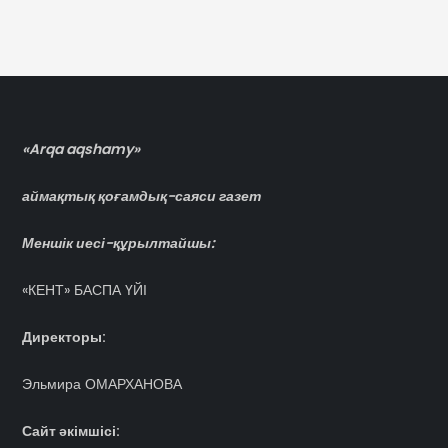
«Arqa aqshamy»
аймақтық қоғамдық-саяси газет
Меншік иесі-құрылтайшы:
«КЕНТ» БАСПА ҮЙІ
Директоры:
Эльмира ОМАРХАНОВА
Сайт әкімшісі: