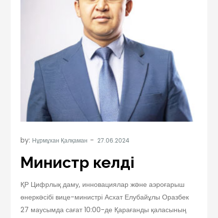
by:
Нұрмұхан Қалқаман
Министр келді
ҚР Цифрлық даму, инновациялар жəне аэроғарыш
өнеркəсібі вице-министрі Асхат Елубайұлы Оразбек
27 маусымда сағат 10:00-де Қарағанды қаласының