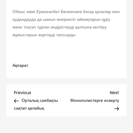
Облыс әкімі Ермағанбет Бөлекпаев басқа қалалар мен
аудандарда да шағын өнеркәсіп аймақтарын құру
және тоқтап тұрған өндірістерді қалпына келтіру
жұмыстарын жүргізуді тапсырды.
Ақпарат
Навигация
Previous
Next
Previous
Next
Post
Post
Орталық саябақты
Монополистерге ескерту
по
сақтап қалайық
записям