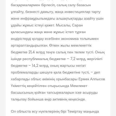
басқармалармен бірлесіп, салық салу базасын
ұлғайту, бизнесті дамыту, жаңа инвестициялар тарту
және инфрақұрылымдағы алшақтықтарды азайту үшін
ұдайы жұмыс істеуі қажет. Мысалы, Саран
қаласындағы жаңа және жұмыс істеп тұрған
өндірістерді қолдау есебінен экономика толығымен
әртараптандырылған. Өткен жылы мемлекеттік
бюджетке 21,4 млрд теңге салық пен төлем түсті. Оның
ішінде республикалық бюджетке – 7,2 млрд, жергілікті
бюджетке – 14,2 млрд, оның жартысы негізгі
проблемаларды шешуге қала бюджетіне түсті, – деп
хабарлады облыс әкімінің орынбасары Ермек Алпысов
Үкіметтің кеңейтілген отырысында Мемлекет
басшысының қойған тапсырмаларын іске асыруды
талқылау бойынша өңір активінің кеңесінде.
Ол облыста өсу нүктелерінің бірі Теміртау маңында