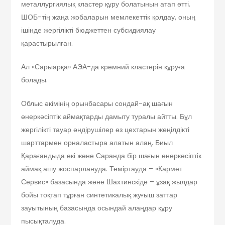
металлургиялық кластер құру болатынын атап өтті.
ШОБ-тің жаңа жобаларын мемлекеттік қолдау, оның
ішінде жергілікті бюджеттен субсидиялау
қарастырылған.
Ал «Сарыарқа» АЭА-да кремний кластерін құруға
болады.
Облыс әкімінің орынбасары сондай-ақ шағын
өнеркәсіптік аймақтарды дамыту туралы айтты. Бұл
жергілікті тауар өндірушілер өз цехтарын жеңілдікті
шарттармен орналастыра алатын алаң. Биыл
Қарағандыда екі және Саранда бір шағын өнеркәсіптік
аймақ ашу жоспарлануда. Теміртауда – «Кармет
Сервис» базасында және Шахтинскіде – ұзақ жылдар
бойы тоқтап тұрған синтетикалық жуғыш заттар
зауытының базасында осындай алаңдар құру
пысықталуда.