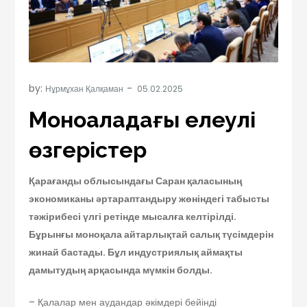
by:
Нұрмұхан Қалқаман
Моноқаладағы елеулі
өзгерістер
Қарағанды облысындағы Саран қаласының
экономиканы әртараптандыру жөніндегі табысты
тәжірибесі үлгі ретінде мысалға келтірілді.
Бұрынғы моноқала айтарлықтай салық түсімдерін
жинай бастады. Бұл индустриялық аймақты
дамытудың арқасында мүмкін болды.
– Қалалар мен аудандар әкімдері бейінді