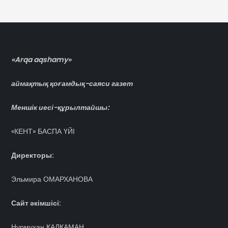
«Arqa aqshamy»
аймақтық қоғамдық-саяси газет
Меншік иесі-құрылтайшы:
«КЕНТ» БАСПА ҮЙІ
Директоры:
Эльмира ОМАРХАНОВА
Сайт әкімшісі:
Нұрмұхан ҚАЛҚАМАН