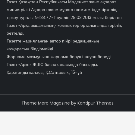
Газет Қазақстан Республикасы Мәдениет және ақпарат
министрілігі Ақпарат және мұрағат комитетінде тіркеліп,
тіркеу туралы №13477-Г куәлігі 29.03.2013 жылы берілген.
Газет «Арқа ақшамының» компьютер орталығында терiлiп,
беттелді.
Газетте жарияланған автор пікірі редакцияның
көзқарасын білдірмейді.
Жарнама мазмұнына жарнама беруші жауап береді.
Газет «Арко» ЖШС баспаханасында басылды.
Қарағанды қаласы, Қ.Сәтпаев к., 15-үй
Theme Mero Magazine by
Kantipur Themes