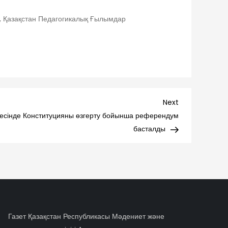
, Қазақстан Педагогикалық Ғылымдар
Next
Next
Post
есінде Конституцияны өзгерту бойынша референдум
басталды
Газет Қазақстан Республикасы Мәдениет және