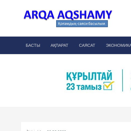
Skip
to
content
Arq
аймақт
БАСТЫ
АҚПАРАТ
САЯСАТ
ЭКОНОМИК