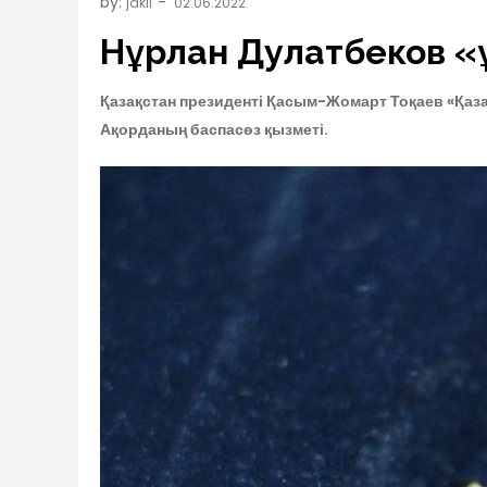
by:
jakil
Нұрлан Дулатбеков «
Қазақстан президенті Қасым-Жомарт Тоқаев «Қаз
Ақорданың баспасөз қызметі.