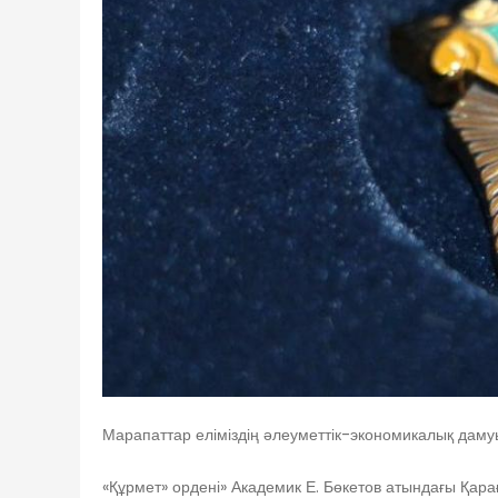
Марапаттар еліміздің әлеуметтік-экономикалық дамуын
«Құрмет» ордені» Академик Е. Бөкетов атындағы Қара