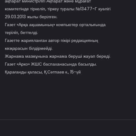
ақпарат министрілігі Ақпарат және мұрағат
комитетінде тіркеліп, тіркеу туралы №13477-Г куәлігі
29.03.2013 жылы берілген.
Газет «Арқа ақшамының» компьютер орталығында
терiлiп, беттелді.
Газетте жарияланған автор пікірі редакцияның
көзқарасын білдірмейді.
Жарнама мазмұнына жарнама беруші жауап береді.
Газет «Арко» ЖШС баспаханасында басылды.
Қарағанды қаласы, Қ.Сәтпаев к., 15-үй