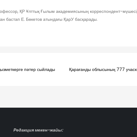
рофессор, ҚР Ұлттық Ғылым академиясының корреспондент-мүшесі
н бастап Е. Бөкетов атындағы ҚарУ басқарады.
қызметкерге пәтер сыйлады
Қарағанды облысының 777 учаск
Редакция мекен-жайы: