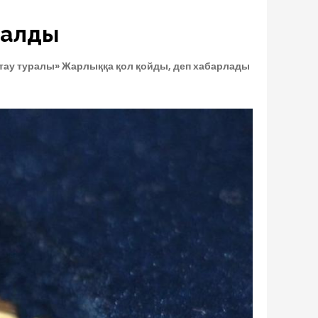
талды
тау туралы» Жарлыққа қол қойды, деп хабарлады