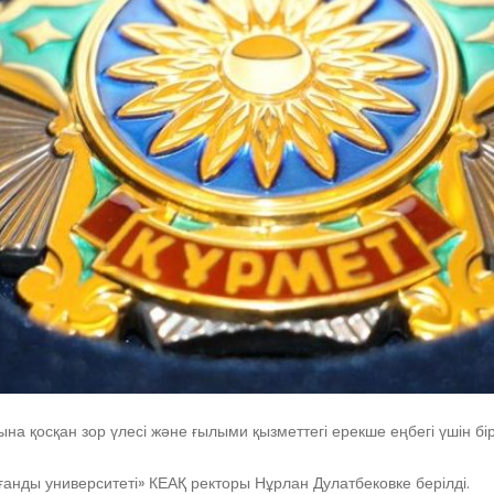
а қосқан зор үлесі және ғылыми қызметтегі ерекше еңбегі үшін бір
ғанды университеті» КЕАҚ ректоры Нұрлан Дулатбековке берілді.