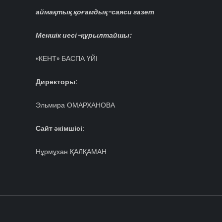
аймақтық қоғамдық-саяси газет
Меншік иесі-құрылтайшы:
«КЕНТ» БАСПА ҮЙІ
Директоры:
Эльмира ОМАРХАНОВА
Сайт әкімшісі:
Нұрмұхан ҚАЛҚАМАН