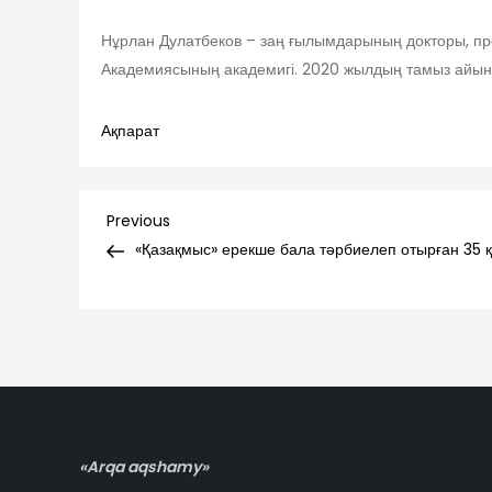
Нұрлан Дулатбеков – заң ғылымдарының докторы, п
Академиясының академигі. 2020 жылдың тамыз айына
Ақпарат
Навигация
Previous
Previous
Post
«Қазақмыс» ерекше бала тәрбиелеп отырған 35 
по
записям
«Arqa aqshamy»