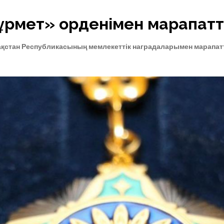
Құрмет» орденімен марапат
ақстан Республикасының мемлекеттік наградаларымен марапат