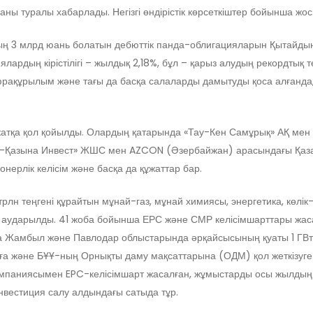
йғаны туралы хабарлады. Негізгі өндірістік көрсеткіштер бойынша ж
ң 3 млрд юань болатын дебюттік панда-облигацияларын Қытайдың 
лардың кірістілігі – жылдық 2,18%, бұл – қарыз алудың рекордтық 
 инфрақұрылым және тағы да басқа салаларды дамытуды қоса алғанд
жатқа қол қойылды. Олардың қатарында «Тау-Кен Самұрық» АҚ мен N
ық-Қазына Инвест» ЖШС мен AZCON (Әзербайжан) арасындағы Қаза
ерлік келісім және басқа да құжаттар бар.
н теңгені құрайтын мұнай-газ, мұнай химиясы, энергетика, көлік
р аударылды. 41 жоба бойынша ЕРС және СМР келісімшарттары жа
а Жамбыл және Павлодар облыстарында әрқайсысының қуаты 1 ГВт б
ға және БҰҰ-ның Орнықты даму мақсаттарына (ОДМ) қол жеткізуге
паниясымен EPC-келісімшарт жасалған, жұмыстарды осы жылдың 
нвестиция салу алдындағы сатыда тұр.