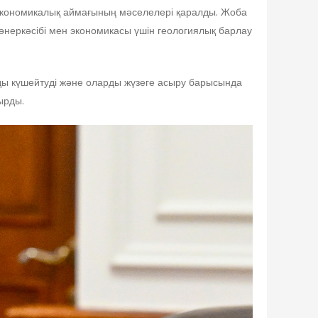
 экономикалық аймағының мәселелері қаралды. Жоба
 өнеркәсібі мен экономикасы үшін геологиялық барлау
 күшейтуді және оларды жүзеге асыру барысында
ырды.