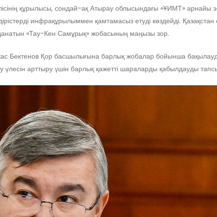
желісінің құрылысы, сондай-ақ Атырау облысындағы «ҰИМТ» арнайы
ндірістерді инфрақұрылыммен қамтамасыз етуді көздейді. Қазақстан
данатын «Тау-Кен Самұрық» жобасының маңызы зор.
 Бектенов Қор басшылығына барлық жобалар бойынша бақылауды
мту үлесін арттыру үшін барлық қажетті шараларды қабылдауды тапс