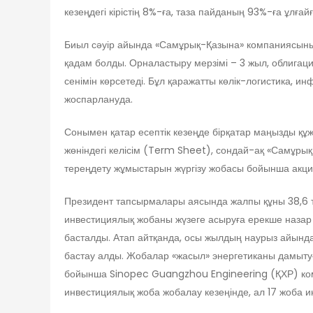
кезеңдегі кірістің 8%-ға, таза пайданың 93%-ға ұлға
Биыл сәуір айында «Самұрық-Қазына» компаниясыны
қадам болды. Орналастыру мерзімі – 3 жыл, облигация
сенімін көрсетеді. Бұл қаражатты көлік-логистика,
жоспарлануда.
Сонымен қатар есептік кезеңде бірқатар маңызды құ
жөніндегі келісім (Term Sheet), сондай-ақ «Самұр
тереңдету жұмыстарын жүргізу жобасы бойынша акцион
Президент тапсырмалары аясында жалпы құны 38,6 трл
инвестициялық жобаны жүзеге асыруға ерекше наза
басталды. Атап айтқанда, осы жылдың наурыз айынд
бастау алды. Жобалар «жасыл» энергетиканы дамыту
бойынша Sinopec Guangzhou Engineering (ҚХР) ком
инвестициялық жоба жобалау кезеңінде, ал 17 жоба и