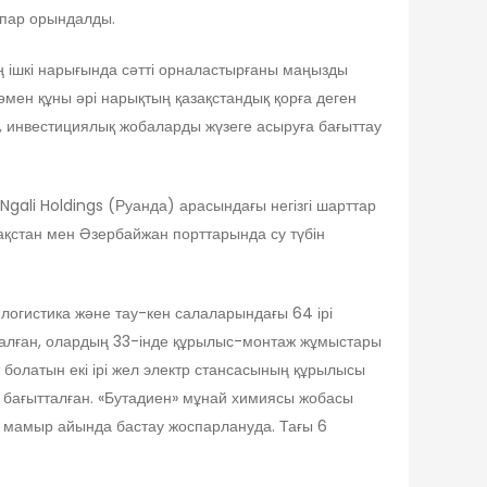
оспар орындалды.
ішкі нарығында сәтті орналастырғаны маңызды
төмен құны әрі нарықтың қазақстандық қорға деген
а, инвестициялық жобаларды жүзеге асыруға бағыттау
gali Holdings (Руанда) арасындағы негізгі шарттар
қстан мен Әзербайжан порттарында су түбін
-логистика және тау-кен салаларындағы 64 ірі
салған, олардың 33-інде құрылыс-монтаж жұмыстары
олатын екі ірі жел электр стансасының құрылысы
 бағытталған. «Бутадиен» мұнай химиясы жобасы
мамыр айында бастау жоспарлануда. Тағы 6