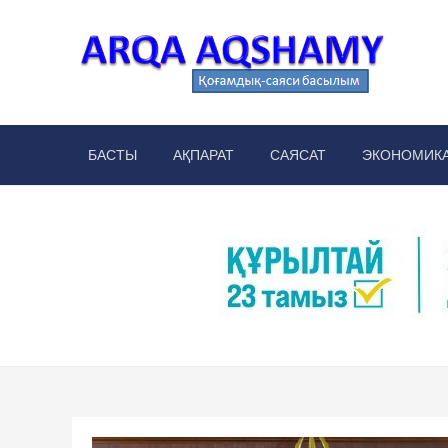
Skip
to
content
Arq
аймақт
БАСТЫ
АҚПАРАТ
САЯСАТ
ЭКОНОМИК