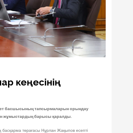
ар кеңесінің
лекет басшысының тапсырмаларын орындау
қан жұмыстардың барысы қаралды.
ң басқарма төрағасы Нұрлан Жақыпов есепті