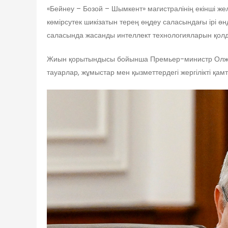
«Бейнеу – Бозой – Шымкент» магистралінің екінші 
көмірсутек шикізатын терең өңдеу саласындағы ірі ө
саласында жасанды интеллект технологияларын қол
Жиын қорытындысы бойынша Премьер-министр Олжас
тауарлар, жұмыстар мен қызметтердегі жергілікті қа