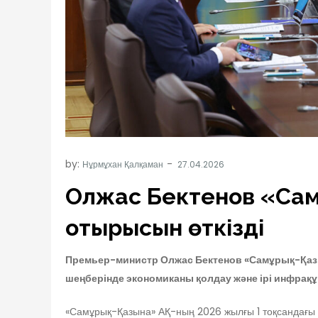
by:
Нұрмұхан Қалқаман
Олжас Бектенов «Сам
отырысын өткізді
Премьер-министр Олжас Бектенов «Самұрық-Қазы
шеңберінде экономиканы қолдау және ірі инфра
«Самұрық-Қазына» АҚ-ның 2026 жылғы 1 тоқсандағы ө