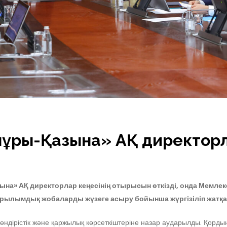
ұрық-Қазына» АҚ директорл
на» АҚ директорлар кеңесінің отырысын өткізді, онда Мем
құрылымдық жобаларды жүзеге асыру бойынша жүргізіліп жат
ндірістік және қаржылық көрсеткіштеріне назар аударылды. Қорды