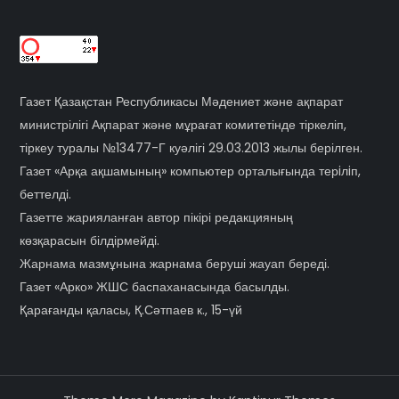
Газет Қазақстан Республикасы Мәдениет және ақпарат
министрілігі Ақпарат және мұрағат комитетінде тіркеліп,
тіркеу туралы №13477-Г куәлігі 29.03.2013 жылы берілген.
Газет «Арқа ақшамының» компьютер орталығында терiлiп,
беттелді.
Газетте жарияланған автор пікірі редакцияның
көзқарасын білдірмейді.
Жарнама мазмұнына жарнама беруші жауап береді.
Газет «Арко» ЖШС баспаханасында басылды.
Қарағанды қаласы, Қ.Сәтпаев к., 15-үй