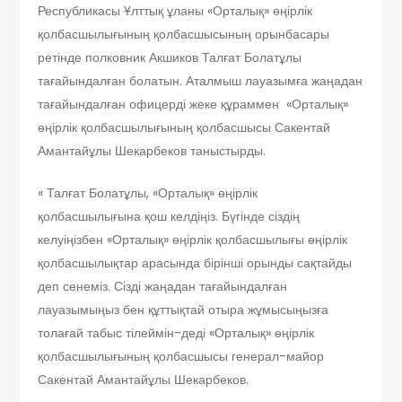
Республикасы Ұлттық ұланы «Орталық» өңірлік
қолбасшылығының қолбасшысының орынбасары
ретінде полковник Акшиков Талғат Болатұлы
тағайындалған болатын. Аталмыш лауазымға жаңадан
тағайындалған офицерді жеке құраммен «Орталық»
өңірлік қолбасшылығының қолбасшысы Сакентай
Амантайұлы Шекарбеков таныстырды.
« Талғат Болатұлы, «Орталық» өңірлік
қолбасшылығына қош келдіңіз. Бүгінде сіздің
келуіңізбен «Орталық» өңірлік қолбасшылығы өңірлік
қолбасшылықтар арасында бірінші орынды сақтайды
деп сенеміз. Сізді жаңадан тағайындалған
лауазымыңыз бен құттықтай отыра жұмысыңызға
толағай табыс тілеймін-деді «Орталық» өңірлік
қолбасшылығының қолбасшысы генерал-майор
Сакентай Амантайұлы Шекарбеков.