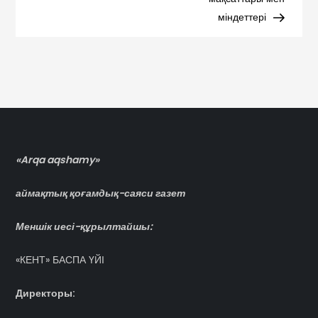
записям
міндеттері
«Arqa aqshamy»
аймақтық қоғамдық-саяси газет
Меншік иесі-құрылтайшы:
«КЕНТ» БАСПА ҮЙІ
Директоры: