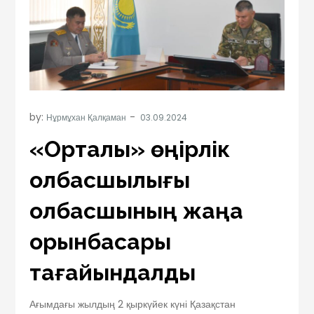
by:
Нұрмұхан Қалқаман
«Орталық» өңірлік
қолбасшылығы
қолбасшының жаңа
орынбасары
тағайындалды
Ағымдағы жылдың 2 қыркүйек күні Қазақстан