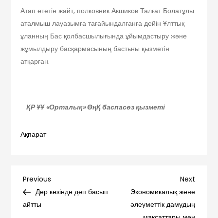
Атап өтетін жайт, полковник Акшиков Талғат Болатұлы
аталмыш лауазымға тағайындалғанға дейін Ұлттық
ұланның Бас қолбасшылығында ұйымдастыру және
жұмылдыру басқармасының бастығы қызметін
атқарған.
ҚР ҰҰ «Орталық» ӨңҚ баспасөз қызметі
Ақпарат
Навигация
Previous
Next
Previous
Next
Post
Post
Дер кезінде дөп басып
Экономикалық және
по
айтты
әлеуметтік дамудың
мақсаттары мен