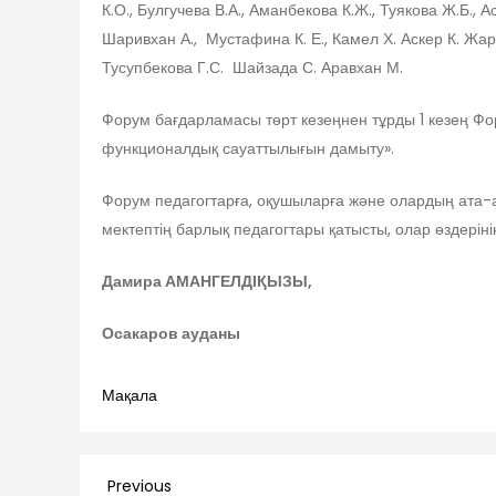
К.О., Булгучева В.А., Аманбекова К.Ж., Туякова Ж.Б.,
Шаривхан А., Мустафина К. Е., Камел Х. Аскер К. Жар
Тусупбекова Г.С. Шайзада С. Аравхан М.
Форум бағдарламасы төрт кезеңнен тұрды 1 кезең Ф
функционалдық сауаттылығын дамыту».
Форум педагогтарға, оқушыларға және олардың ата-
мектептің барлық педагогтары қатысты, олар өздерінің
Дамира АМАНГЕЛДІҚЫЗЫ
,
Осакаров ауданы
Мақала
Навигация
Previous
Previous