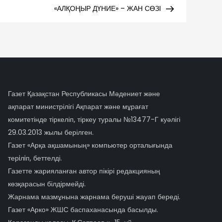
Post
«АЛҚОҢЫР ДҮНИЕ» – ЖАН СӨЗІ
Газет Қазақстан Республикасы Мәдениет және
ақпарат министрілігі Ақпарат және мұрағат
комитетінде тіркеліп, тіркеу туралы №13477-Г куәлігі
29.03.2013 жылы берілген.
Газет «Арқа ақшамының» компьютер орталығында
терiлiп, беттелді.
Газетте жарияланған автор пікірі редакцияның
көзқарасын білдірмейді.
Жарнама мазмұнына жарнама беруші жауап береді.
Газет «Арко» ЖШС баспаханасында басылды.