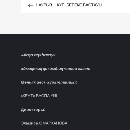
Post
НАУРЫЗ – ҚҰТ-БЕРЕКЕ БАСТАУЫ
по
записям
«Arqa aqshamy»
аймақтық қоғамдық-саяси газет
Меншік иесі-құрылтайшы:
«КЕНТ» БАСПА ҮЙІ
Директоры:
Эльмира ОМАРХАНОВА