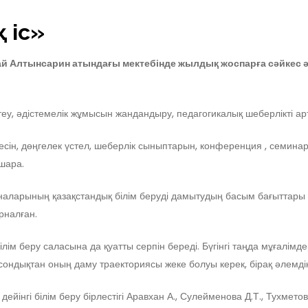
қ іс»
рай Алтынсарин атындағы
мектебінде
жылдық жоспарға сәйкес әд
еу, әдістемелік жұмысын жандандыру, педагогикалық шеберлікті ар
есін, дөңгелек үстел, шеберлік сыныптарын, конференция , семина
шара.
аларының қазақстандық білім беруді дамытудың басым бағыттары 
арналған.
м беру саласына да қуатты серпін береді. Бүгінгі таңда мұғалімд
ндықтан оның даму траекториясы жеке болуы керек, бірақ әлемдік б
дейінгі білім беру бірлестігі Аравхан А., Сулейменова Д.Т., Тухмет