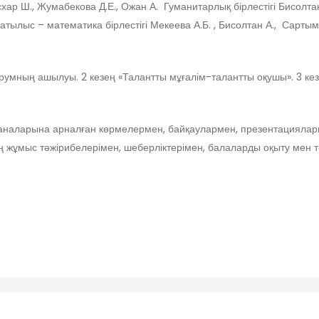
 Асхар Ш., Жумабекова Д.Е., Ожан А. Гуманитарлық бірлестігі Бисолта
атылыс – математика бірлестігі Мекеева А.Б. , Бисолтан А., Сартым
орумның ашылуы. 2 кезең «Талантты мұғалім-талантты оқушы». 3 к
аналарына арналған көрмелермен, байқаулармен, презентациялар
 жұмыс тәжірибелерімен, шеберліктерімен, балаларды оқыту мен тәрб