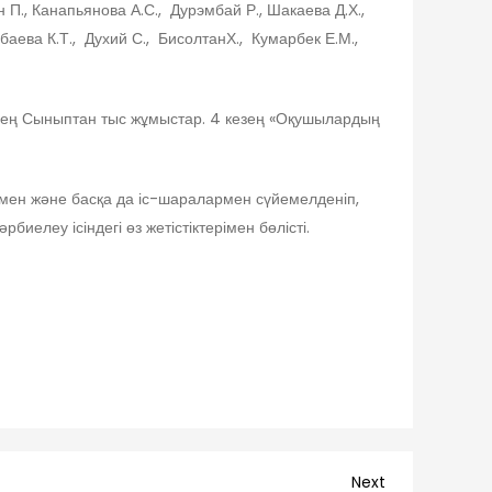
н П., Канапьянова А.С., Дурэмбай Р., Шакаева Д.Х.,
баева К.Т., Духий С., БисолтанХ., Кумарбек Е.М.,
езең Сыныптан тыс жұмыстар. 4 кезең «Оқушылардың
мен және басқа да іс-шаралармен сүйемелденіп,
иелеу ісіндегі өз жетістіктерімен бөлісті.
Next
Next