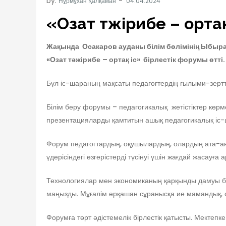
by:
Нұрмұхан Қалқаман
«Озат тәжірибе – орта
Жақында
Осакаров ауданы білім бөлімінің Ыбы
«Озат тәжірибе
– ортақ іс» бірлестік форумы өтті.
Бұл іс-шараның мақсаты педагогтердің ғылыми-зертт
Білім беру форумы – педагогикалық жетістіктер көрм
презентацияларды қамтитын ашық педагогикалық іс-
Форум педагогтардың, оқушылардың, олардың ата-ан
үдерісіндегі өзгерістерді түсінуі үшін жағдай жасауға 
Технологиялар мен экономиканың қарқынды дамуы білі
маңызды. Мұғалім әрқашан сұранысқа ие мамандық, со
Форумға төрт әдістемелік бірлестік қатысты. Мектепке 