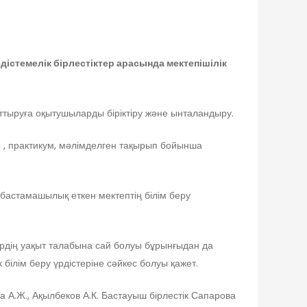
істемелік бірлестіктер арасында мектепішілік
ттыруға оқытушыларды біріктіру және ынталандыру.
р , практикум, мәлімделген тақырып бойынша
бастамашылық еткен мектептің білім беру
ердің уақыт талабына сай болуы бұрынғыдан да
ілім беру үрдістеріне сәйкес болуы қажет.
ова А.Ж., Ақылбеков А.К. Бастауыш бірлестік Сапарова