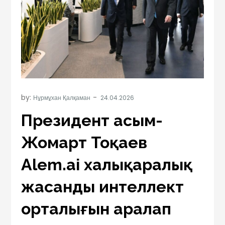
by:
Нұрмұхан Қалқаман
Президент Қасым-
Жомарт Тоқаев
Alem.ai халықаралық
жасанды интеллект
орталығын аралап