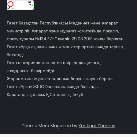
Газет Қазақстан Республикасы Мәдениет және ақпарат
министрілігі Ақпарат және мұрағат комитетінде тіркеліп,
тіркеу туралы №13477-Г куәлігі 29.03.2013 жылы берілген.
Газет «Арқа ақшамының» компьютер орталығында терiлiп,
беттелді.
Газетте жарияланған автор пікірі редакцияның
көзқарасын білдірмейді.
Жарнама мазмұнына жарнама беруші жауап береді.
Газет «Арко» ЖШС баспаханасында басылды.
Қарағанды қаласы, Қ.Сәтпаев к., 15-үй
Theme Mero Magazine by
Kantipur Themes