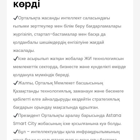
көрді
Орталықта жасанды интеллект саласындағы
ғылыми зерттеулер мен білім беру бағдарламалары
жүргізіліп, стартап-бастамалар мен басқа да
қолданбалы шешімдердің енгізілуіне жағдай
жасалады.
Іске асырылып жатқан жобалар ЖИ технологиясын
мемлекеттік секторда, бизнесте және күнделікті өмірде
қолдануға мүмкіндік береді.
Жалпы, Орталық Мемлекет басшысының
Қазақстанды технологиялық, заманауи және бәсекеге
қабілетті елге айналдыруды көздейтін стратегиялық
бағдарын орындау мақсатында құрылған.
Президент Орталықты аралау барысында Astana
Smart City жобасының іске қосылғанына куә болды.
Бұл – интеллектуалды қала инфрақұрылымының
жаңа буынын қалыптастыратын маңызды бастама.