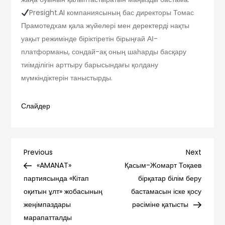
Presight.AI компаниясының бас директоры Томас
Прамотедхам қала жүйелері мен деректерді нақты
уақыт режимінде біріктіретін бірыңғай АІ-
платформаны, сондай-ақ оның шаһарды басқару
тиімділігін арттыру барысындағы қолдану
мүмкіндіктерін таныстырды.
Слайдер
Навигация
Previous
Next
Previous
Next
Post
Post
«AMANAT»
Қасым-Жомарт Тоқаев
по
партиясында «Кітап
бірқатар білім беру
оқитын ұлт» жобасының
бастамасын іске қосу
записям
жеңімпаздары
рәсіміне қатысты
марапатталды