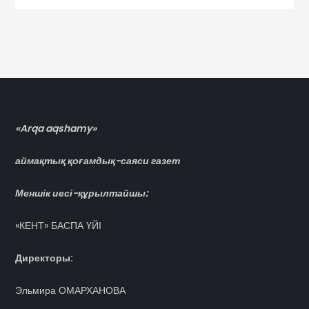
«Arqa aqshamy»
аймақтық қоғамдық-саяси газет
Меншік иесі-құрылтайшы:
«КЕНТ» БАСПА ҮЙІ
Директоры:
Эльмира ОМАРХАНОВА