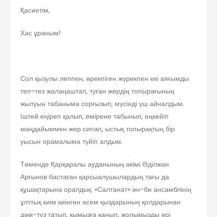
Қасиетім,
Хас ұраным!
Сол қызулы леппен, өрекпіген жүрекпен екі аяғымды
теп-тез жалаңаштап, туған жердің топырағының
жылуын табаныма сорғызып, мүсінді үш айналдым.
Іштей еңіреп қалып, емірене табынып, еңкейіп
маңдайыммен жер сипап, ыстық топырақтың бір
уысын орамалыма түйіп алдым.
Төменде Қарқаралы ауданының әкімі Әділжан
Арғынов бастаған қарсыалушылардың тағы да
құшақтарына оралдық. «Салтанат» ән-би ансамблінің
ұлттық киім киінген әсем қыздарының қолдарынан
дәм-тұз татып, қымызға қанып, жолымызды әрі