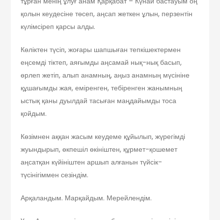
тұрған менің ұлуғ анам Қарқабат – Күнай бастауым оң
қолын кеудесіне төсеп, аңсап жеткен ұлын, перзентін
күлімсіреп қарсы алды.
Көліктен түсіп, жоғары шапшыған тепкішектермен
еңсемді тіктеп, аяғымды аңсамай нық-нық басып,
өрлеп жетіп, алып анамның, аңыз анамның мүсініне
құшағымды жая, еміренген, тебіренген жанымның
ыстық қаны дуылдай тасыған маңдайымды тоса
қойдым.
Көзімнен аққан жасым кеудеме құйылып, жүрегімді
жуындырып, өкпешіл өкініштен, құрмет-қошемет
аңсатқан күйініштен аршып алғанын түйсік-
түсінігіммен сезіндім.
Арқаландым. Марқайдым. Мерейлендім.