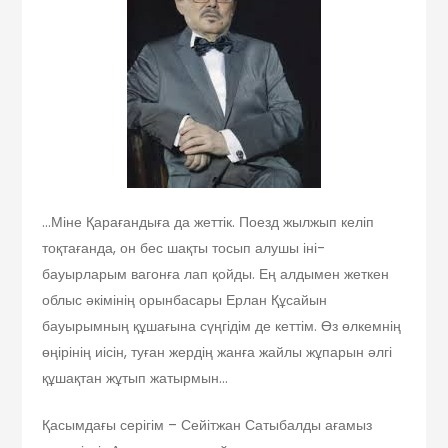
…Міне Қарағандыға да жеттік. Поезд жылжып келіп
тоқтағанда, он бес шақты тосып алушы іні-
бауырларым вагонға лап қойды. Ең алдымен жеткен
облыс әкімінің орынбасары Ерлан Құсайын
бауырымның құшағына сүңгідім де кеттім. Өз өлкемнің
өңірінің иісін, туған жердің жанға жайлы жұпарын әлгі
құшақтан жұтып жатырмын…
Қасымдағы серігім – Сейітжан Сатыбалды ағамыз