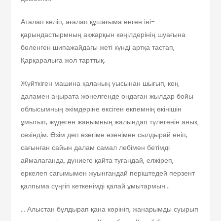
Аталап келіп, ағалап құшағыма енген іні-
қарындастырмның ақжарқын көңілдерінің шуағына
бөленген шипажайдағы жеті күнді артқа тастап,
Қарқаралыға жол тарттық.
Жүйткіген машина қаланың уысынан шығып, кең
даламен аңырата жөнелгенде ондаған жылдар бойы
облысымның әкімдеріне өксіген өкпемнің өкінішін
ұмытып, жүдеген жанымның жалындап түлегенін анық
сезіндім. Өзім деп өзегіме өзенімен сылдырай еніп,
сағынған сайын далам самал лебімен бетімді
аймалағанда, дүниеге қайта туғандай, елжіреп,
еркелеп сағымымен жуынғандай періштедей перзент
қалпыма сүңгіп кеткенімді қалай ұмытармын…
… Алыстан бұлдырап қана көрініп, жанарымды суырып