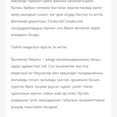
екеумізді «Арман» шипа жайына орналастырған
Ерлан, Қайрат інілерім бастаған жерлестерімді әрең-
әрең шығарып салып, ем-дом алуды бастап та кеттік.
Шипажай директоры Төлеутай Смайылов
процедуралардың бірінен соң біріне жетектеп жүріп
өткізумен болды.
Сөйтіп емделуге кірістік те кеттік.
Қаламгер бақыты – өзіңді оқырмандарыңның тануы,
іздеуі, құрметтеуі ғой. Сол қошеметке жүз елу
емделуші іні-бауырлар мен қарындас-қыздарымның
жолымды тосып, қолымды уыстап, құшағына басып,
суретке бірге түсуіме рұхсат сұрап, үзіліп-тізіліп
тұратынын көрген сайын өзім де иіліп, бүгіліп,
алдарына түсіп, көңілдерінен табылып, қошеметтеріне
қошуақ танытумен болдым.