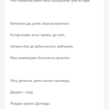
Ұлы Анамның өзіме ғана сыбырлаған үнін естідім.
Қиналсаң да, ұлым, зорлық жұтынып,
Күтеді алдан алыс арман, құт үміт.
Халқың бар да қабақ шытып, қайғырма,
Мұң шырмаудан босанасың құтылып.
Жаз, ұрпағым, қанға малып қаламды,
Даудан – ерді,
Жаудан қорғап Далаңды.