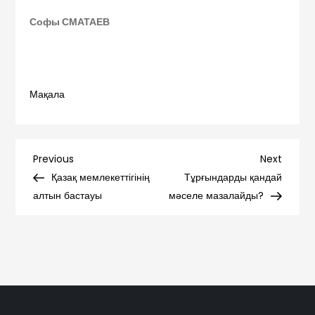
Софы СМАТАЕВ
Мақала
Навигация
Previous
Next
Previous
Next
Post
Post
Қазақ мемлекеттігінің
Тұрғындарды қандай
по
алтын бастауы
мәселе мазалайды?
записям