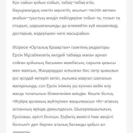
Күн сайын қойын сойып, табақ-табақ етін,
бауырмалдық ниетін көрсетіп, ағылып-төгіліп жеткен
ағайын-туыстың ағеділ пейілдеріне тойып та, толып та
отырып, шаршағанымды да елемейтін күй кешкенімді,
достарым, өздеріңнен неге жасырайын.
Әсіресе «Орталық Қазақстан» газетінің редакторы
Ерсін Мұсабековтің көлдей табаққа маған арнап
сойған қойының басымен жамбасын, сарыла қазысы
мен жаясын, Жаңарқадан алғызған бес литр қымызын
қос қолдай көтеріп келіп, иығыма мақпал шапанын
жапқанында, сол Ерсін інімнің үш күннен кейін елу
жасқа толатынын білмегеніме өкіндім. Кеште болса,
«Жүйрік қаламың жүйткуінен жаңылмасын «Ат-атағың
аспанның өрінде дамылдасын. Шығармашылығын,
Ерсінжан, өрісті болсын. Еңбегің жемісті һәм жеңісті
болсын!» деп берген аталық батамды қабыл ал
демекпін.