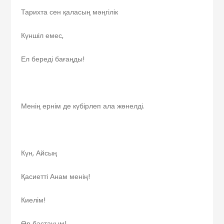
Тарихта сен қаласың мәңгілік
Күншіл емес,
Ел береді бағаңды!
Менің ернім де күбірлеп ала жөнелді.
Күн, Айсың
Қасиетті Анам менің!
Киелім!
Өр бастауым!