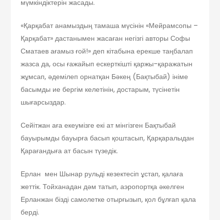
мүмкіндіктерін жасады.
«Қарқабат анамыздың тамаша мүсінін «Мейрамсопы –
Қарқабат» дастанымен жасаған негізгі авторы Софы
Сматаев ағамыз ғой!» деп кітабына ерекше таңбалап
жазса да, осы ғажайып ескерткішті қаржы-қаражатын
жұмсап, әдемілеп орнатқан Бәкең (Бақтыбай) ініме
басымды ие бергім келетінін, достарым, түсінетін
шығарсыздар.
Сейітжан аға екеумізге екі ат мінгізген Бақтыбай
бауырымды бауырға басып қоштасып, Қарқаралыдан
Қарағандыға ат басын түзедік.
Ерлан мен Шынар рульді кезектесіп ұстап, қалаға
жеттік. Тойханадан дәм татып, аэропортқа әкелген
Ерланжан бізді самолетке отырғызып, қол бұлғап қала
берді.