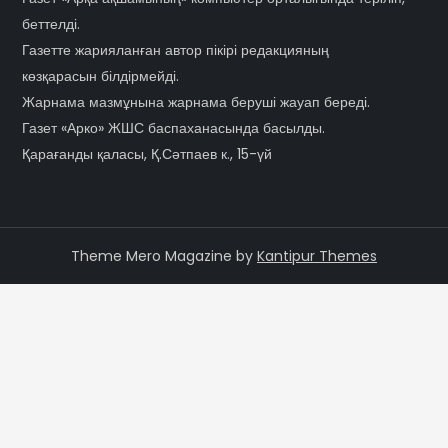
беттелді.
Газетте жарияланған автор пікірі редакцияның
көзқарасын білдірмейді.
Жарнама мазмұнына жарнама беруші жауап береді.
Газет «Арко» ЖШС баспаханасында басылды.
Қарағанды қаласы, Қ.Сәтпаев к., 15-үй
Theme Mero Magazine by
Kantipur Themes