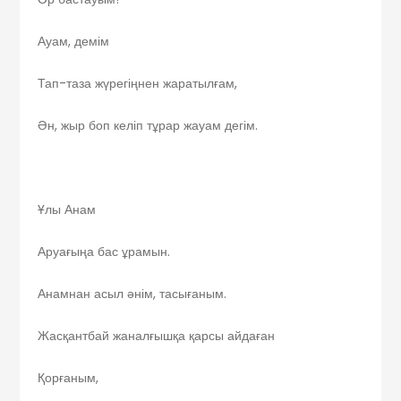
Ауам, демім
Тап-таза жүрегіңнен жаратылғам,
Ән, жыр боп келіп тұрар жауам дегім.
Ұлы Анам
Аруағыңа бас ұрамын.
Анамнан асыл әнім, тасығаным.
Жасқантбай жаналғышқа қарсы айдаған
Қорғаным,