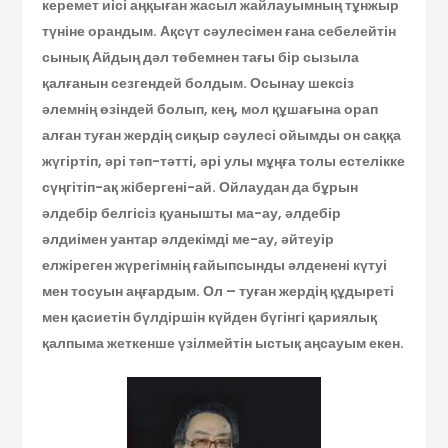
керемет иісі аңқыған жасыл жайлауымның тұнжыр
түніне орандым. Ақсүт сәулесімен ғана себелейтін
сынық Айдың дәл төбемнен тағы бір сызыла
қалғанын сезгендей болдым. Осынау шексіз
әлемнің өзіндей болып, кең, мол құшағына орап
алған туған жердің сиқыр сәулесі ойымды он саққа
жүгіртіп, әрі тәп-тәтті, әрі улы мұңға толы естелікке
сүңгітіп-ақ жібергені-ай. Ойлаудан да бұрын
әлдебір белгісіз қуанышты ма-ау, әлдебір
әлдиімен уантар әлдекімді ме-ау, әйтеуір
елжіреген жүрегімнің ғайыпсынды әлденені күтуі
мен тосуын аңғардым. Ол – туған жердің құдыреті
мен қасиетін бүлдіршін күйден бүгінгі қариялық
қалпыма жеткенше үзілмейтін ыстық аңсауым екен.