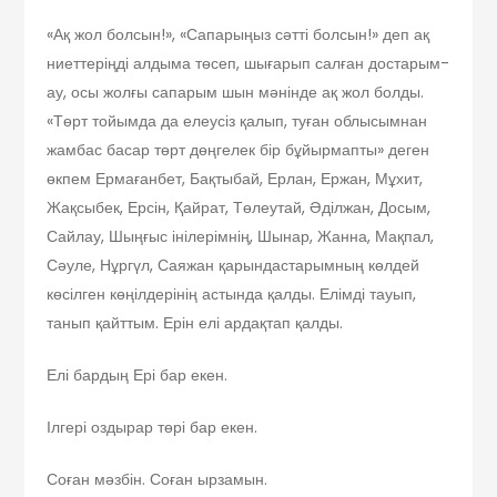
«Ақ жол болсын!», «Сапарыңыз сәтті болсын!» деп ақ
ниеттеріңді алдыма төсеп, шығарып салған достарым-
ау, осы жолғы сапарым шын мәнінде ақ жол болды.
«Төрт тойымда да елеусіз қалып, туған облысымнан
жамбас басар төрт дөңгелек бір бұйырмапты» деген
өкпем Ермағанбет, Бақтыбай, Ерлан, Ержан, Мұхит,
Жақсыбек, Ерсін, Қайрат, Төлеутай, Әділжан, Досым,
Сайлау, Шыңғыс інілерімнің, Шынар, Жанна, Мақпал,
Сәуле, Нұргүл, Саяжан қарындастарымның көлдей
көсілген көңілдерінің астында қалды. Елімді тауып,
танып қайттым. Ерін елі ардақтап қалды.
Елі бардың Ері бар екен.
Ілгері оздырар төрі бар екен.
Соған мәзбін. Соған ырзамын.