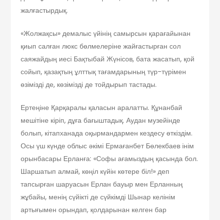
жалғастырдық.
«Жолжақсы» демалыс үйінің самырсын қарағайынан
қиып салған люкс бөлмелеріне жайғастырған сол
саяжайдың иесі Бақтыбай Жүнісов, бата жасатып, қой
сойып, қазақтың ұлттық тағамдарының түр-түрімен
өзімізді де, көзімізді де тойдырып тастады.
Ертеңіне Қарқаралы қаласын аралатты. Құнанбай
мешітіне кіріп, дұға бағыштадық. Аудан музейінде
болып, кітапханада оқырмандармен кездесу өткіздім.
Осы үш күнде облыс әкімі Ермағанбет Бөлекбаев інім
орынбасары Ерланға: «Софы ағамыздың қасында бол.
Шаршатып алмай, көңіл күйін көтере біл!» деп
тапсырған шаруасын Ерлан бауыр мен Ерланның
жұбайы, менің сүйікті де сүйкімді Шынар келінім
артығымен орындап, қолдарынан келген бар