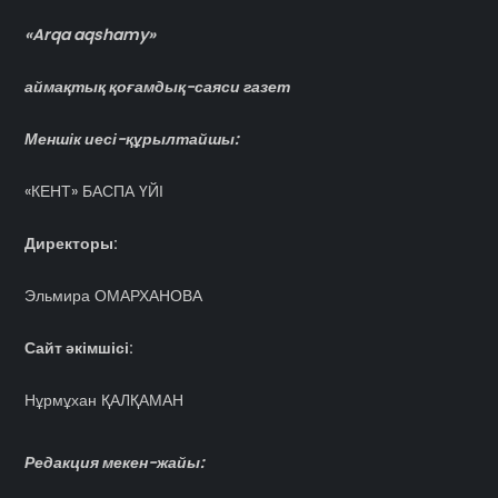
«Arqa aqshamy»
аймақтық қоғамдық-саяси газет
Меншік иесі-құрылтайшы:
«КЕНТ» БАСПА ҮЙІ
Директоры:
Эльмира ОМАРХАНОВА
Сайт әкімшісі:
Нұрмұхан ҚАЛҚАМАН
Редакция мекен-жайы: