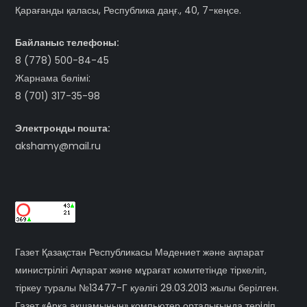
Қарағанды қаласы, Республика даңғ., 40, 7-кеңсе.
Байланыс телефоны:
8 (778) 500-84-45
Жарнама бөлімі:
8 (701) 317-35-98
Электронды пошта:
akshamy@mail.ru
Газет Қазақстан Республикасы Мәдениет және ақпарат
министрілігі Ақпарат және мұрағат комитетінде тіркеліп,
тіркеу туралы №13477-Г куәлігі 29.03.2013 жылы берілген.
Газет «Арқа ақшамының» компьютер орталығында терiлiп,