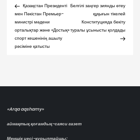
Навигация
Post
Post
Қазақстан Президенті
Белгілі заңгер зиянды өтеу
по
мен Пәкістан Премьер-
құқығын тікелей
министрі мәдени
Конституцияда бекіту
записям
орталықтар және «Достық»
туралы ұсынысты қолдады
спорт кешенінің ашылу
рәсіміне қатысты
«Arqa aqshamy»
аймақтық қоғамдық-саяси газет
Меншік иесі-құрылтайшы: