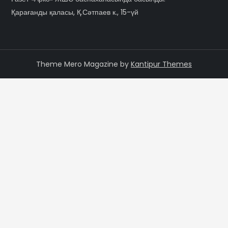
Қарағанды қаласы, Қ.Сәтпаев к., 15-үй
Theme Mero Magazine by
Kantipur Themes