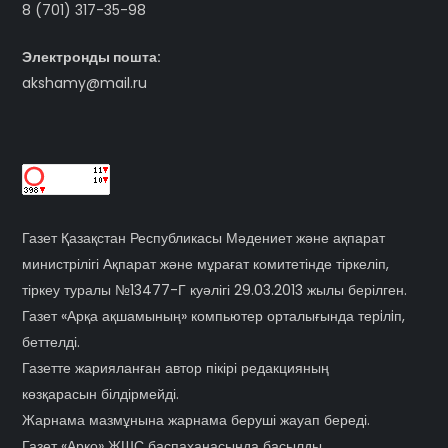
8 (701) 317-35-98
Электронды пошта:
akshamy@mail.ru
Газет Қазақстан Республикасы Мәдениет және ақпарат
министрілігі Ақпарат және мұрағат комитетінде тіркеліп,
тіркеу туралы №13477-Г куәлігі 29.03.2013 жылы берілген.
Газет «Арқа ақшамының» компьютер орталығында терiлiп,
беттелді.
Газетте жарияланған автор пікірі редакцияның
көзқарасын білдірмейді.
Жарнама мазмұнына жарнама беруші жауап береді.
Газет «Арко» ЖШС баспаханасында басылды.