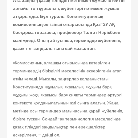
Ата Заңның қазақ тіліндегі мәтінімен жұмыс істейтін
арнайы топ құрылып, жүйелі әрі нәтижелі жұмыс
атқарылды. Бұл туралы Конституциялық
комиссияның сегізінші отырысында ҚазГЗУ АҚ
басқарма төрағасы, профессор Талғат Нәрікбаев
мәлімдеді. Оның айтуынша,терминдер жүйеленіп,
қазақ тілі заңдылығына сай жазылған.
«Комиссияның алғашқы отырысында көтерілген
терминдердің бірізділігі мәселесінің ескерілгенін атап
өткім келеді. Мысалы, заңгерлер қолданыстағы
Конституцияда «құқылы», «хақылы», «құқығы бар»,
«құқығы жоқ», «хақысы бар» сияқты терминдер әртүрлі
контексте қолданылатынын жиі сынға алатын. Жаңа
мәтінде осы терминдер мағынасына қарай жүйеленіп,
бірізге түскен. Сондай-ақ терминология мәселесінде
қазақ тіліндегі заңдылықтар пен ерекшеліктер
ескерілген», – дейді ол.