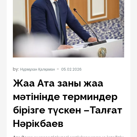
by:
Нұрмұхан Қалқаман
Жаңа Ата заңның жаңа
мәтінінде терминдер
бірізге түскен –Талғат
Нәрікбаев