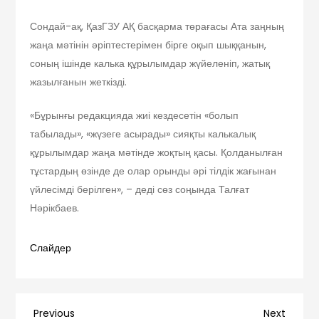
Сондай-ақ, ҚазГЗУ АҚ басқарма төрағасы Ата заңның
жаңа мәтінін әріптестерімен бірге оқып шыққанын,
соның ішінде калька құрылымдар жүйеленіп, жатық
жазылғанын жеткізді.
«Бұрынғы редакцияда жиі кездесетін «болып
табылады», «жүзеге асырады» сияқты калькалық
құрылымдар жаңа мәтінде жоқтың қасы. Қолданылған
тұстардың өзінде де олар орынды әрі тілдік жағынан
үйлесімді берілген», – деді сөз соңында Талғат
Нәрікбаев.
Слайдер
Previous
Next
Previous
Next