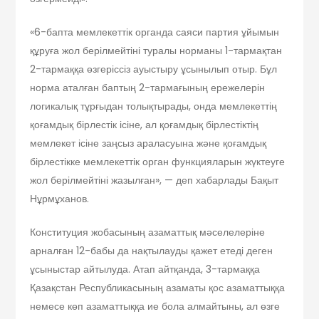
«6-бапта мемлекеттік органда саяси партия ұйымын
құруға жол берілмейтіні туралы норманы 1-тармақтан
2-тармаққа өзгеріссіз ауыстыру ұсынылып отыр. Бұл
норма аталған баптың 2-тармағының ережелерін
логикалық тұрғыдан толықтырады, онда мемлекеттің
қоғамдық бірлестік ісіне, ал қоғамдық бірлестіктің
мемлекет ісіне заңсыз араласуына және қоғамдық
бірлестікке мемлекеттік орган функцияларын жүктеуге
жол берілмейтіні жазылған», — деп хабарлады Бақыт
Нұрмұханов.
Конституция жобасының азаматтық мәселелеріне
арналған 12-бабы да нақтылауды қажет етеді деген
ұсыныстар айтылуда. Атап айтқанда, 3-тармаққа
Қазақстан Республикасының азаматы қос азаматтыққа
немесе көп азаматтыққа ие бола алмайтыны, ал өзге