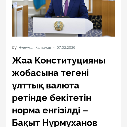
by:
Нұрмұхан Қалқаман
Жаңа Конституцияның
жобасына теңгені
ұлттық валюта
ретінде бекітетін
норма енгізілді –
Бақыт Нұрмұханов