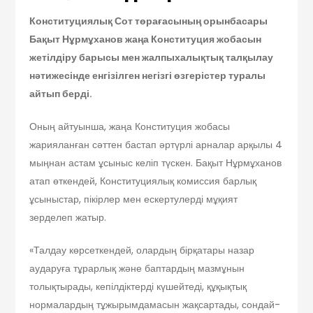
Конституциялық Сот төрағасының орынбасары
Бақыт Нұрмұханов жаңа Конституция жобасын
жетілдіру барысы мен жалпыхалықтық талқылау
нәтижесінде енгізілген негізгі өзгерістер туралы
айтып берді.
Оның айтуынша, жаңа Конституция жобасы
жарияланған сәттен бастап әртүрлі арналар арқылы 4
мыңнан астам ұсыныс келіп түскен. Бақыт Нұрмұханов
атап өткендей, Конституциялық комиссия барлық
ұсыныстар, пікірлер мен ескертулерді мұқият
зерделеп жатыр.
«Талдау көрсеткендей, олардың бірқатары назар
аударуға тұрарлық және баптардың мазмұнын
толықтырады, кепілдіктерді күшейтеді, құқықтық
нормалардың тұжырымдамасын жақсартады, сондай-