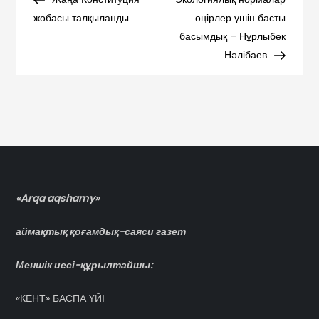
по
жобасы талқыланды
өңірлер үшін басты
басымдық – Нұрлыбек
записям
Нәлібаев
«Arqa aqshamy»
аймақтық қоғамдық-саяси газет
Меншік иесі-құрылтайшы:
«КЕНТ» БАСПА ҮЙІ