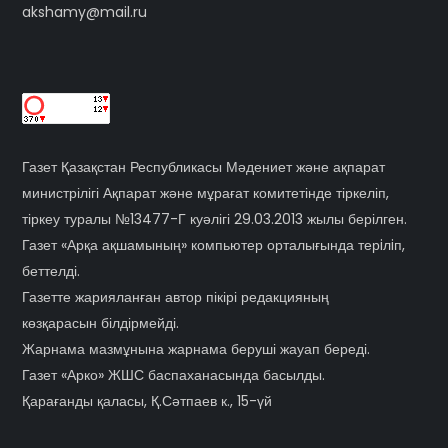
akshamy@mail.ru
Газет Қазақстан Республикасы Мәдениет және ақпарат
министрілігі Ақпарат және мұрағат комитетінде тіркеліп,
тіркеу туралы №13477-Г куәлігі 29.03.2013 жылы берілген.
Газет «Арқа ақшамының» компьютер орталығында терiлiп,
беттелді.
Газетте жарияланған автор пікірі редакцияның
көзқарасын білдірмейді.
Жарнама мазмұнына жарнама беруші жауап береді.
Газет «Арко» ЖШС баспаханасында басылды.
Қарағанды қаласы, Қ.Сәтпаев к., 15-үй