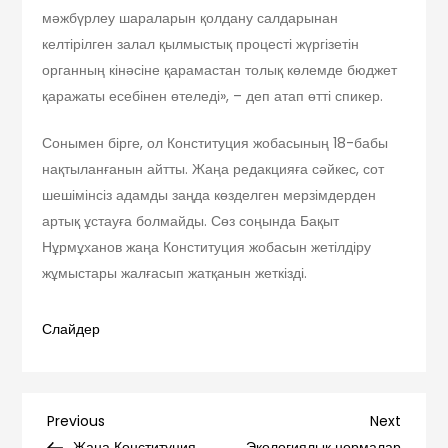
мәжбүрлеу шараларын қолдану салдарынан
келтірілген залал қылмыстық процесті жүргізетін
органның кінәсіне қарамастан толық көлемде бюджет
қаражаты есебінен өтеледі», – деп атап өтті спикер.
Сонымен бірге, ол Конституция жобасының 18-бабы
нақтыланғанын айтты. Жаңа редакцияға сәйкес, сот
шешімінсіз адамды заңда көзделген мерзімдерден
артық ұстауға болмайды. Сөз соңында Бақыт
Нұрмұханов жаңа Конституция жобасын жетілдіру
жұмыстары жалғасып жатқанын жеткізді.
Слайдер
Навигация
Previous
Next
Previous
Next
Post
Post
Жаңа Конституция
Экологиялық нормалар