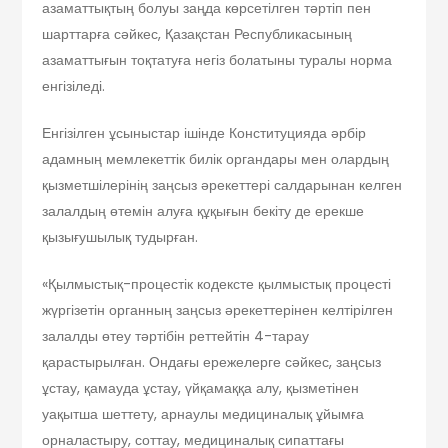
азаматтықтың болуы заңда көрсетілген тәртіп пен
шарттарға сәйкес, Қазақстан Республикасының
азаматтығын тоқтатуға негіз болатыны туралы норма
енгізіледі.
Енгізілген ұсыныстар ішінде Конституцияда әрбір
адамның мемлекеттік билік органдары мен олардың
қызметшілерінің заңсыз әрекеттері салдарынан келген
залалдың өтемін алуға құқығын бекіту де ерекше
қызығушылық тудырған.
«Қылмыстық-процестік кодексте қылмыстық процесті
жүргізетін органның заңсыз әрекеттерінен келтірілген
залалды өтеу тәртібін реттейтін 4-тарау
қарастырылған. Ондағы ережелерге сәйкес, заңсыз
ұстау, қамауда ұстау, үйқамаққа алу, қызметінен
уақытша шеттету, арнаулы медициналық ұйымға
орналастыру, соттау, медициналық сипаттағы