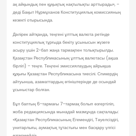
ақ айқындық пен құқықтық нақтылықты арттырады», –
деді Бақыт Нұрмұханов Конституциялық комиссияның
кезекті отырысында.
Дәлірек айтқанда, теңгені ұлттық валюта ретінде
конституциялық тұрғыда бекіту ұсынысын жүзеге
асыру үшін 2-бап жаңа тармақпен толықтырылды.
Қазақстан Республикасының ұлттық валютасы (ақша
бірлігі) – теңге. Теңгені эмиссиялаудың айрықша
құқығы Қазақстан Республикасына тиесілі. Спикердің
айтуынша, азаматтардың өтініштерінде де осындай
ұсыныстар болған.
Бұл баптың 6-тармағы 7-тармақ болып өзгертіліп,
жоба редакциясында мынадай мазмұнда сақталады:
«Қазақстан Республикасының Егемендігі, Тәуелсіздігі,
унитарлығы, аумақтық тұтастығы мен басқару үлгісі
өзгермейді».