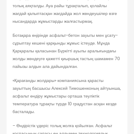
толық аяқталды. Ауа райы тұрақталып, қолайлы
жағдай қалыптасқан жағдайда жол жөндеушілер өзге
нысандарда жұмыстарды жалғастырмақ.
Ботақара өңірінде асфальт-бетон зауыты мен ұсату-
сұрыптау кешені қарқынды жұмыс істеуде. Мұнда
Қарқаралы қаласынан Бүркітті ауылы аралығындағы
жолды жөндеуге қажетті қиыршық тастың шамамен 70
пайызы алдын ала дайындалған.
«Қарағанды жолдары» компаниясына қарасты
зауыттың басшысы Алексей Тимошенконың айтуынша,
асфальт өндіру жұмыстары орташа тәуліктік
температура тұрақты түрде 10 градустан асқан кезде
басталады.
– Өндірістік үдеріс толық жолға қойылған. Асфальт
қоспасының сапасы ең алдымен технологиялық