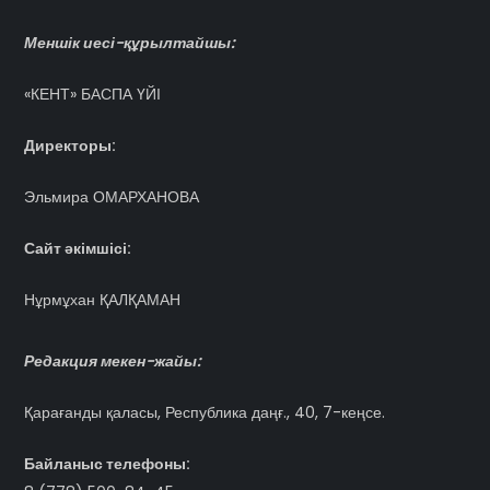
Меншік иесі-құрылтайшы:
«КЕНТ» БАСПА ҮЙІ
Директоры:
Эльмира ОМАРХАНОВА
Сайт әкімшісі:
Нұрмұхан ҚАЛҚАМАН
Редакция мекен-жайы:
Қарағанды қаласы, Республика даңғ., 40, 7-кеңсе.
Байланыс телефоны: