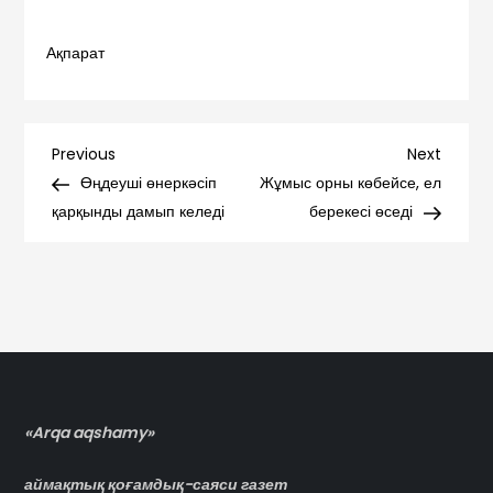
Ақпарат
Навигация
Previous
Next
Previous
Next
Post
Post
Өңдеуші өнеркәсіп
Жұмыс орны көбейсе, ел
по
қарқынды дамып келеді
берекесі өседі
записям
«Arqa aqshamy»
аймақтық қоғамдық-саяси газет