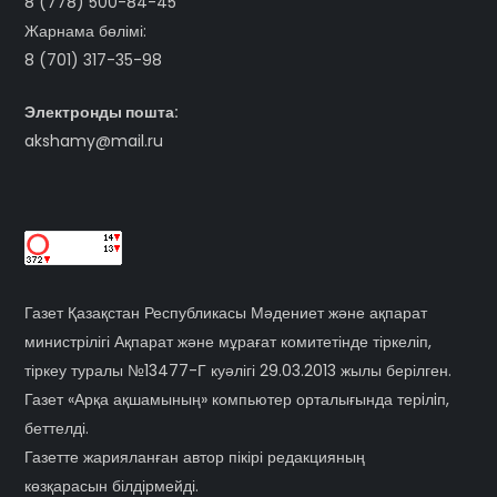
8 (778) 500-84-45
Жарнама бөлімі:
8 (701) 317-35-98
Электронды пошта:
akshamy@mail.ru
Газет Қазақстан Республикасы Мәдениет және ақпарат
министрілігі Ақпарат және мұрағат комитетінде тіркеліп,
тіркеу туралы №13477-Г куәлігі 29.03.2013 жылы берілген.
Газет «Арқа ақшамының» компьютер орталығында терiлiп,
беттелді.
Газетте жарияланған автор пікірі редакцияның
көзқарасын білдірмейді.