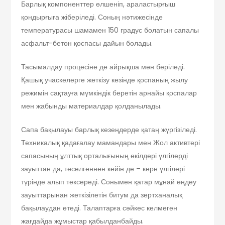
Барлық компоненттер өлшеніп, араластырғыш
қондырғыға жіберіледі. Соның нәтижесінде
температурасы шамамен 150 градус болатын сапалы
асфальт-бетон қоспасы дайын болады.
Тасымалдау процесіне де айрықша мән беріледі.
Қашық учаскелерге жеткізу кезінде қоспаның жылу
режимін сақтауға мүмкіндік беретін арнайы қоспалар
мен жабынды материалдар қолданылады.
Сапа бақылауы барлық кезеңдерде қатаң жүргізіледі.
Техникалық қадағалау мамандары мен Жол активтері
сапасының ұлттық орталығының өкілдері үлгілерді
зауыттан да, төселгеннен кейін де – керн үлгілері
түрінде алып тексереді. Сонымен қатар мұнай өңдеу
зауыттарынан жеткізілетін битум да зертханалық
бақылаудан өтеді. Талаптарға сәйкес келмеген
жағдайда жұмыстар қабылданбайды.