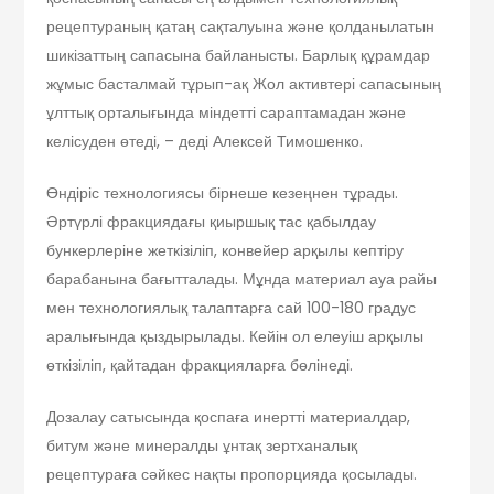
рецептураның қатаң сақталуына және қолданылатын
шикізаттың сапасына байланысты. Барлық құрамдар
жұмыс басталмай тұрып-ақ Жол активтері сапасының
ұлттық орталығында міндетті сараптамадан және
келісуден өтеді, – деді Алексей Тимошенко.
Өндіріс технологиясы бірнеше кезеңнен тұрады.
Әртүрлі фракциядағы қиыршық тас қабылдау
бункерлеріне жеткізіліп, конвейер арқылы кептіру
барабанына бағытталады. Мұнда материал ауа райы
мен технологиялық талаптарға сай 100-180 градус
аралығында қыздырылады. Кейін ол елеуіш арқылы
өткізіліп, қайтадан фракцияларға бөлінеді.
Дозалау сатысында қоспаға инертті материалдар,
битум және минералды ұнтақ зертханалық
рецептураға сәйкес нақты пропорцияда қосылады.