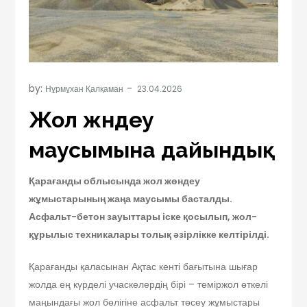
by:
Нұрмұхан Қалқаман
Жол жөндеу
маусымына дайындық
Қарағанды облысында жол жөндеу
жұмыстарының жаңа маусымы басталды.
Асфальт-бетон зауыттары іске қосылып, жол-
құрылыс техникалары толық әзірлікке келтірілді.
Қарағанды қаласынан Ақтас кенті бағытына шығар
жолда ең күрделі учаскелердің бірі – теміржол өткелі
маңындағы жол бөлігіне асфальт төсеу жұмыстары