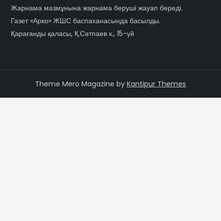
Жарнама мазмұнына жарнама беруші жауап береді.
Газет «Арко» ЖШС баспаханасында басылды.
Қарағанды қаласы, Қ.Сәтпаев к., 15-үй
Theme Mero Magazine by
Kantipur Themes