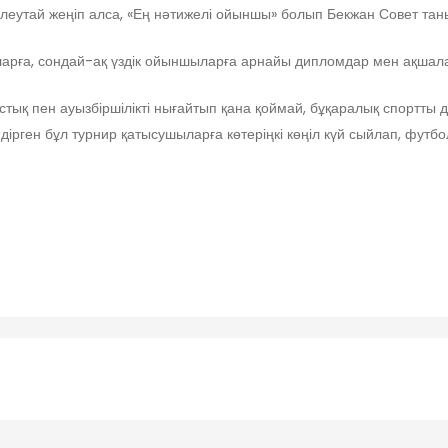
леутай жеңіп алса, «Ең нәтижелі ойыншы» болып Бекжан Совет тан
рға, сондай-ақ үздік ойыншыларға арнайы дипломдар мен ақшалай
ық пен ауызбіршілікті нығайтып қана қоймай, бұқаралық спортты д
ірген бұл турнир қатысушыларға көтеріңкі көңіл күй сыйлап, футбо