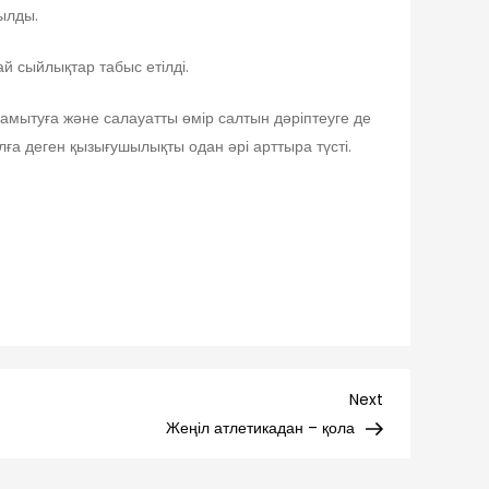
ылды.
 сыйлықтар табыс етілді.
амытуға және салауатты өмір салтын дәріптеуге де
лға деген қызығушылықты одан әрі арттыра түсті.
Next
Next
Post
Жеңіл атлетикадан – қола