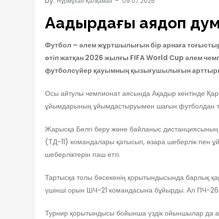
by:
Нұрмұхан Қалқаман
Ақадырдағы аяқдоп ду
Футбол – әлем жұртшылығын бір арнаға тоғыстыра
өтіп жатқан 2026 жылғы FIFA World Cup әлем чемп
футболсүйер қауымның қызығушылығын арттырып қ
Осы айтулы чемпионат аясында Ақадыр кентінде Қара
ұйымдарының ұйымдастыруымен шағын футболдан тар
Жарысқа Белгі беру және байланыс дистанциясының
(ТД-11) командалары қатысып, өзара шеберлік пен ұ
шеберліктерін паш етті.
Тартысқа толы бәсекенің қорытындысында барлық қа
үшінші орын ШЧ-21 командасына бұйырды. Ал ПЧ-26 ұ
Турнир қорытындысы бойынша үздік ойыншылар да ар