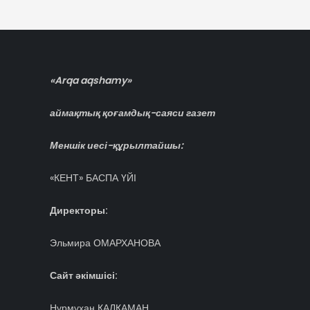
записям
«Arqa aqshamy»
аймақтық қоғамдық-саяси газет
Меншік иесі-құрылтайшы:
«КЕНТ» БАСПА ҮЙІ
Директоры:
Эльмира ОМАРХАНОВА
Сайт әкімшісі:
Нұрмұхан ҚАЛҚАМАН