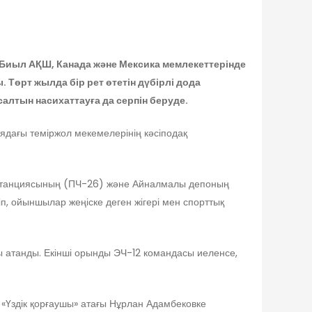
 Биыл АҚШ, Канада және Мексика мемлекеттерінде
 Төрт жылда бір рет өтетін дүбірлі дода
лтын насихаттауға да серпін беруде.
ядағы теміржол мекемелерінің кәсіподақ
истанциясының (ПЧ-26) және Айналмалы депоның
, ойыншылар жеңіске деген жігері мен спорттық
 атанды. Екінші орынды ЭЧ-12 командасы иеленсе,
«Үздік қорғаушы» атағы Нұрлан Адамбековке