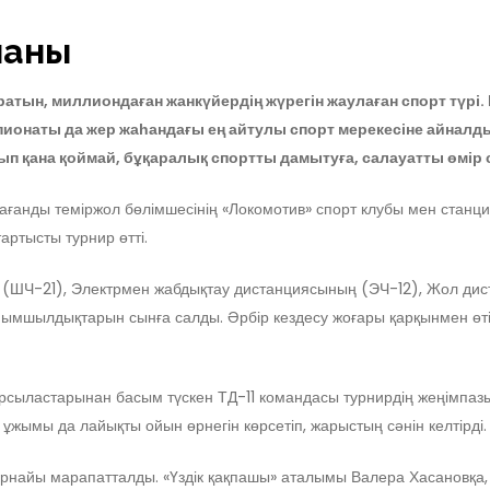
маны
тын, миллиондаған жанкүйердің жүрегін жаулаған спорт түрі.
ионаты да жер жаһандағы ең айтулы спорт мерекесіне айналды.
ана қоймай, бұқаралық спортты дамытуға, салауатты өмір са
ғанды теміржол бөлімшесінің «Локомотив» спорт клубы мен станци
тысты турнир өтті.
 (ШЧ-21), Электрмен жабдықтау дистанциясының (ЭЧ-12), Жол д
йымшылдықтарын сынға салды. Әрбір кездесу жоғары қарқынмен өтіп
рсыластарынан басым түскен ТД-11 командасы турнирдің жеңімпазы
жымы да лайықты ойын өрнегін көрсетіп, жарыстың сәнін келтірді.
найы марапатталды. «Үздік қақпашы» аталымы Валера Хасановқа, 