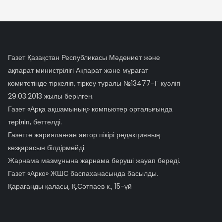
Газет Қазақстан Республикасы Мәдениет және
ақпарат министрілігі Ақпарат және мұрағат
комитетінде тіркеліп, тіркеу туралы №13477-Г куәлігі
29.03.2013 жылы берілген.
Газет «Арқа ақшамының» компьютер орталығында
терiлiп, беттелді.
Газетте жарияланған автор пікірі редакцияның
көзқарасын білдірмейді.
Жарнама мазмұнына жарнама беруші жауап береді.
Газет «Арко» ЖШС баспаханасында басылды.
Қарағанды қаласы, Қ.Сәтпаев к., 15-үй