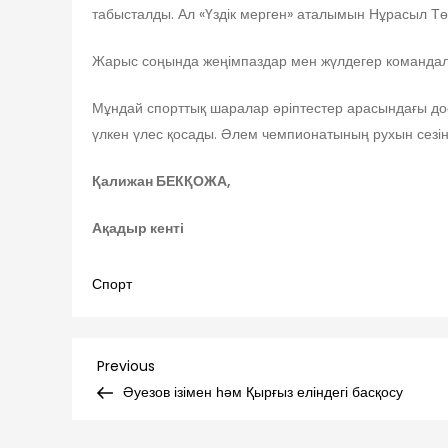
табысталды. Ал «Үздік мерген» аталымын Нұрасыл Тө
Жарыс соңында жеңімпаздар мен жүлдегер командала
Мұндай спорттық шаралар әріптестер арасындағы дост
үлкен үлес қосады. Әлем чемпионатының рухын сезінд
Қалижан БЕКҚОЖА,
Ақадыр кенті
Спорт
Навигация
Previous
Previous
Post
Әуезов ізімен һәм Қырғыз еліндегі басқосу
по