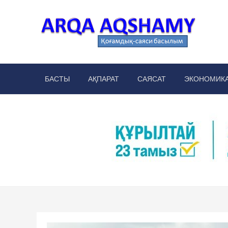
Skip
to
content
Arq
аймақт
БАСТЫ
АҚПАРАТ
САЯСАТ
ЭКОНОМИК