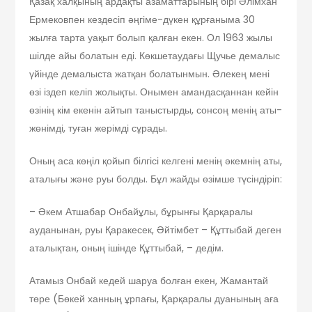
Қазақ халқының ардақты азаматтарының бірі Әлімхан
Ерме­ков­пен кездесіп әңгіме-дүкен құр­ғаныма 30
жылға тарта уақыт болып қалған екен. Ол 1963 жылы
шілде айы болатын еді. Көкшетаудағы Щучье демалыс
үйінде демалыста жатқан болатынмын. Әлекең мені
өзі іздеп келіп жолықты. Онымен амандасқаннан кейін
өзінің кім екенін айтып таныстыр­ды, сонсоң менің аты-
жөнімді, туған жерімді сұрады.
Оның аса көңіл қойып білгісі келгені менің әкемнің аты,
аталығы және руы болды. Бұл жайды өзімше түсіндіріп:
– Әкем Атшабар Онбайұлы, бұрынғы Қарқаралы
ауданынан, руы Қаракесек, Әйтімбет – Құттыбай деген
аталықтан, оның ішінде Құттыбай, – дедім.
Атамыз Онбай кедей шаруа болған екен, Жамантай
төре (Бөкей ханның ұрпағы, Қарқаралы дуанының аға