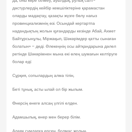
да, оны көре білмеу, ауылдық, рулық салт-
дәстүрлердің кейбір кемшіліктеріне қарамастан
оларды мадақтау, қазақты жүзге бөлу нағыз
провинциализмнің өзі. Осындай кертартпа
надандықтың жолын қуғандарды кезінде Абай, Ахмет
Байтұрсынұлы, Міржақып, Шәкәрімдер қатты сынаған
болатын» – деді. Әлекеңнің осы айтқандарына дәлел
ретінде Шәкәрімнен мына екі өлең шумағын келтіруге
болар еді:
Сұрқия, сопылардың алма тілін,
Беті тұнық, асты ылай ол бір жылым.
Өнерсің өнеге алсаң үлгілі елден.
Адамшылық, өнер мен берер білім.
Алаяқ сұмдарға ерсең, болмас жолың,