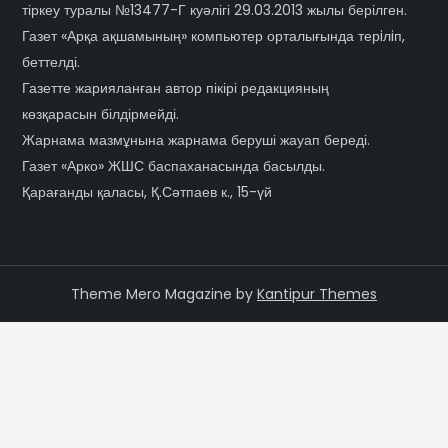
тіркеу туралы №13477-Г куәлігі 29.03.2013 жылы берілген.
Газет «Арқа ақшамының» компьютер орталығында терiлiп,
беттелді.
Газетте жарияланған автор пікірі редакцияның
көзқарасын білдірмейді.
Жарнама мазмұнына жарнама беруші жауап береді.
Газет «Арко» ЖШС баспаханасында басылды.
Қарағанды қаласы, Қ.Сәтпаев к., 15-үй
Theme Mero Magazine by
Kantipur Themes