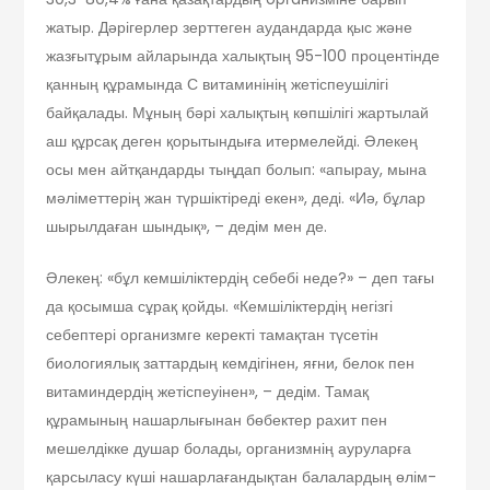
жатыр. Дәрігерлер зерттеген аудандарда қыс және
жазғытұрым айларында халықтың 95-100 процентінде
қанның құрамында С витаминінің жетіспеушілігі
байқалады. Мұның бәрі халықтың көпшілігі жартылай
аш құрсақ деген қорытындыға итермелейді. Әлекең
осы мен айтқандарды тыңдап болып: «апырау, мына
мәліметтерің жан түршіктіреді екен», деді. «Иә, бұлар
шырылдаған шындық», – дедім мен де.
Әлекең: «бұл кемшіліктердің себебі неде?» – деп тағы
да қосымша сұрақ қойды. «Кемшіліктердің негізгі
себептері организмге керекті тамақтан түсетін
биологиялық заттардың кемдігінен, яғни, белок пен
витаминдердің жетіспеуінен», – дедім. Тамақ
құрамының нашарлығынан бөбектер рахит пен
мешелдікке душар болады, организмнің ауруларға
қарсыласу күші нашарлағандықтан балалардың өлім-