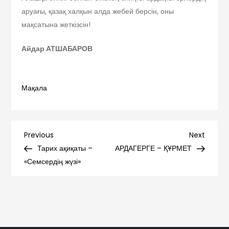
аруағы, қазақ халқын алда жебей берсін, оны
мақсатына жеткізсін!
Айдар АТШАБАРОВ
Мақала
Навигация
Previous
Next
Previous
Next
Post
Post
Тарих ақиқаты –
АРДАГЕРГЕ – ҚҰРМЕТ
по
«Семсердің жүзі»
записям