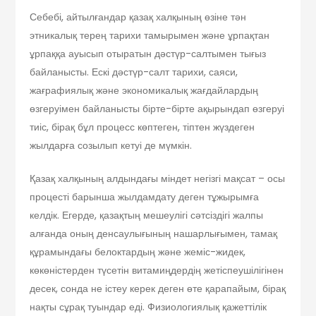
Себебі, айтылғандар қазақ халқының өзіне тән
этникалық терең тарихи тамырымен және ұрпақтан
ұрпаққа ауысып отыратын дәстүр-салтымен тығыз
байланысты. Ескі дәстүр-салт тарихи, саяси,
жағрафиялық және экономикалық жағдайлардың
өзгеруімен байланысты бірте-бірте ақырындап өзгеруі
тиіс, бірақ бұл процесс көптеген, тіптен жүздеген
жылдарға созылып кетуі де мүмкін.
Қазақ халқының алдындағы міндет негізгі мақсат – осы
процесті барынша жылдамдату деген тұжырымға
келдік. Егерде, қазақтың мешеулігі сәтсіздігі жалпы
алғанда оның денсаулығының нашарлығымен, тамақ
құрамындағы белоктардың және жеміс-жидек,
көкөністерден түсетін витамиңдердің жетіспеу­шілігінен
десек, сонда не істеу керек деген өте қарапайым, бірақ
нақты сұрақ туындар еді. Физиологиялық қажеттілік