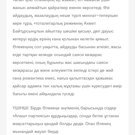
жанын аямайтын қайраткер екенін көрсетеді. Өзі
айдаудың, жазалаудың неше түрлі михнат-теперішін
көре тұра, «тоталитарлық режимнің Ахмет
Байтұрсынұлын айыптау шешімі қисық», деп дауыс
көтеруі ердің ерінің ғана қолынан келетін қимыл.
Әлекеңнің сол уақытта, айдауды басынан өткізіп, жасы
егде тартқан кезінде осындай саяси көзқарас
көрсеткені, оның бұрынғы жас шағындағы саяси
көзқарасы да және әлеуметтік екпінді істері де жәй
ғана романтика емес, нағыз қалыптасқан қажымас
қайсар адамға тән халық мұқтажы үшін күресудегі өмір
бағыты екені айқындала түседі.
ҮШІНШІ: Бірде Әлекеңе әңгіменің барысында сіздер
«Алаш» партиясын құрдыңыздар, сонда бетке ұстаған
мақсаттарыңыз қандай болды дедік. Оған Әлекең
мынандай жауап берді.