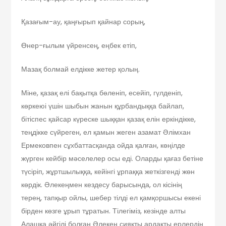
Қазағым-ау, қаңғырып қайнар сорың,
Өнер-ғылым үйренсең, еңбек етіп,
Мазақ болмай елдікке жетер қолың.
Міне, қазақ елі бақытқа бөленіп, есейіп, гүлденіп,
көркеюі үшін шыбын жанын құрбандыққа байлап,
бітіспес қайсар күреске шыққан қазақ елін еркіндікке,
теңдікке сүйреген, ел қамын жеген азамат Әлімхан
Ермековпен сұхбаттасқанда ойда қалған, көңілде
жүрген кейбір мәселелер осы еді. Оларды қағаз бетіне
түсіріп, жұртшылыққа, кейінгі ұрпаққа жеткізгенді жөн
көрдік. Әлекеңмен кездесу барысында, ол кісінің
терең, тапқыр ойлы, шебер тілді ел қамқоршысы екені
бірден көзге ұрып тұратын. Тілегіміз, кезінде алты
Алашқа әйгілі болған Әлекең сияқты ардақты ерлердің