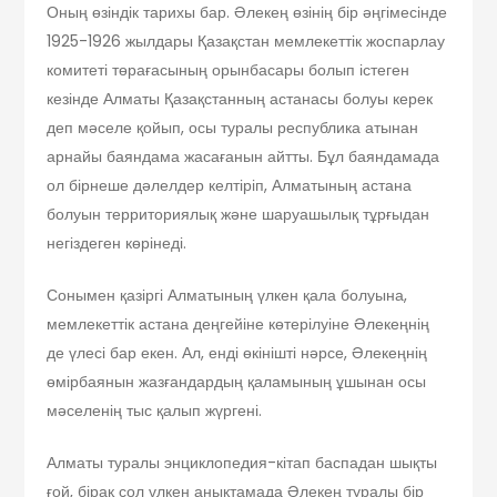
Оның өзіндік тарихы бар. Әлекең өзінің бір әңгімесінде
1925-1926 жылдары Қазақстан мемлекеттік жоспарлау
комитеті төрағасының орынбасары болып істеген
кезінде Алматы Қазақстанның астанасы болуы керек
деп мәселе қойып, осы туралы республика атынан
арнайы баяндама жасағанын айтты. Бұл баяндамада
ол бірнеше дәлелдер келтіріп, Алматының астана
болуын территориялық және шаруашылық тұрғыдан
негіздеген көрінеді.
Сонымен қазіргі Алматының үлкен қала болуына,
мемлекеттік астана деңгейіне көтерілуіне Әлекеңнің
де үлесі бар екен. Ал, енді өкінішті нәрсе, Әлекеңнің
өмірбаянын жазғандардың қаламының ұшынан осы
мәселенің тыс қалып жүргені.
Алматы туралы энциклопедия-кітап баспадан шықты
ғой, бірақ сол үлкен анықтамада Әлекең туралы бір