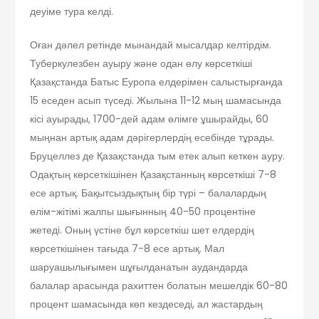
деуіме тура келді.
Оған дәлел ретінде мынандай мысалдар келтірдім.
Туберкулезбен ауыру және одан өлу көрсеткіші
Қазақстанда Батыс Еуропа елдерімен салыстырғанда
15 еседен асып түседі. Жылына 11-12 мың шамасында
кісі ауырады, 1700-дей адам өлімге ұшырайды, 60
мыңнан артық адам дәрігерлердің есебінде тұрады.
Бруцеллез де Қазақстанда тым етек алып кеткен ауру.
Одақтың көрсеткішінен Қазақстанның көрсеткіші 7-8
есе артық. Бақытсыз­дықтың бір түрі – балалардың
өлім-жітімі жалпы шығынның 40-50 процентіне
жетеді. Оның үстіне бұл көрсеткіш шет елдердің
көрсеткішінен тағыда 7-8 есе артық. Мал
шаруашылығымен шұғылданатын аудандарда
балалар арасында рахиттен болатын мешелдік 60-80
про­цент шамасында көп кездеседі, ал жастардың