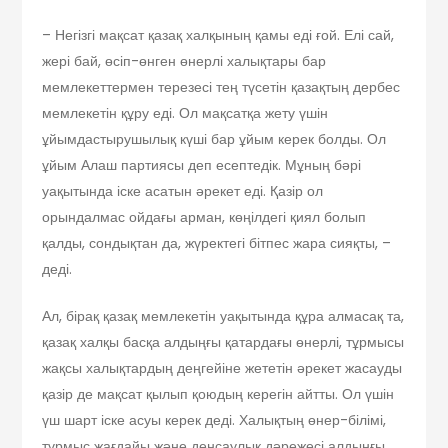
– Негізгі мақсат қазақ халқының қамы еді ғой. Елі сай,
жері бай, өсіп-өнген өнерлі халықтары бар
мемлекеттермен терезесі тең түсетін қазақтың дербес
мемлекетін құру еді. Ол мақсатқа жету үшін
ұйымдастырушылық күші бар ұйым керек болды. Ол
ұйым Алаш партиясы деп есептедік. Мұның бәрі
уақытында іске асатын әрекет еді. Қазір ол
орындалмас ойдағы арман, көңілдегі қиял болып
қалды, сондықтан да, жүректегі бітпес жара сияқты, –
деді.
Ал, бірақ қазақ мемлекетін уақытында құра алмасақ та,
қазақ халқы басқа алдыңғы қатардағы өнерлі, тұрмысы
жақсы халықтардың деңгейіне жететін әрекет жасауды
қазір де мақсат қылып қоюдың керегін айтты. Ол үшін
үш шарт іске асуы керек деді. Халықтың өнер-білімі,
тұрмыс жағдайы және денсаулық дәрежесі алдыңғы