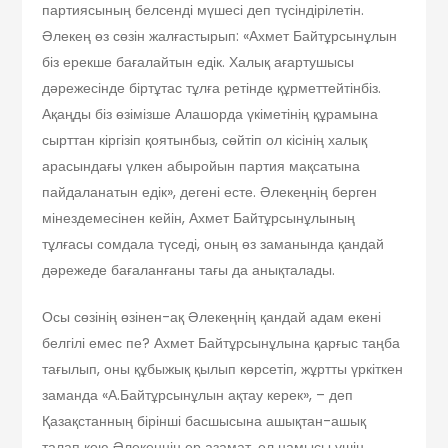
партиясының белсенді мүшесі деп түсіндірілетін.
Әлекең өз сөзін жалғастырып: «Ах­мет Байтұрсынұлын
біз ерекше бағалайтын едік. Халық ағартушысы
дәрежесінде біртұтас тұлға ретінде құрметтейтінбіз.
Ақаңды біз өзімізше Алашорда үкіметінің құрамына
сырттан кіргізіп қоятынбыз, сөйтіп ол кісінің халық
арасындағы үлкен абыройын партия мақсатына
пайдаланатын едік», дегені есте. Әлекеңнің берген
мінездемесінен кейін, Ахмет Байтұрсынұлының
тұлғасы сомдала түседі, оның өз заманында қандай
дәрежеде бағаланғаны тағы да анықталады.
Осы сөзінің өзінен-ақ Әлекеңнің қандай адам екені
белгілі емес пе? Ах­мет Байтұрсынұлына қарғыс таңба
тағылып, оны құбыжық қылып көрсетіп, жұртты үркіткен
заманда «А.Байтұрсынұлын ақтау керек», – деп
Қазақстанның бірінші басшысына ашықтан-ашық
талап қою Әлекеңнің ер азамат, ел намысы үшін