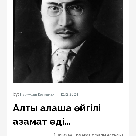
by:
Нұрмұхан Қалқаман
Алты алашқа әйгілі
азамат еді…
(Әлімхан Ермеков туралы естелік)