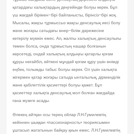
қатардағы халықтардың деңгейінде болуы керек. Бұл
үш жағдай бірімен-бірі байланысты, бірінсіз-бірі жоқ.
Мысалы, жақсы тұрмыссыз жақсы денсаулық иесі болу
және жоғары сатыдағы өнер-білім дәрежесіне
көтерілу мүмкін емес. Ал, жалпы халықтың денсаулығы
төмен болса, онда тұрмыс­тың нашар болғанын
көрсетеді, ондай халықтың алдыңғы қатарлы қоғам
құруы неғайбіл, өйткені мұндай қоғам құру үшін өнімді
еңбек, толымды табыс болуы керек. Ол үшін халықта
жігермен қатар жоғары сатыда ынталылық, дірмәнділік
және қабілеттілік қасиеттері болуы қажет. Бұл
қасиеттер халықта денсаулық мол болған жағдайда
ғана жүзеге асады.
Әлекең айтқан осы терең ойлар Л.Н.Гумилевтің
кейіннен шыққан «пассио­нарность» теория­сымен
ұштасып жататынын байқау қиын емес. Л.Н.Гумилевтің