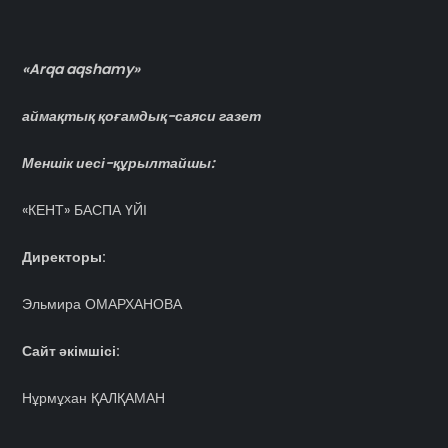
«Arqa aqshamy»
аймақтық қоғамдық-саяси газет
Меншік иесі-құрылтайшы:
«КЕНТ» БАСПА ҮЙІ
Директоры:
Эльмира ОМАРХАНОВА
Сайт әкімшісі:
Нұрмұхан ҚАЛҚАМАН