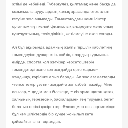
жітімі де көбейеді. Туберкулёз, қылтамақ және басқа да
созылмалы аурулардың халық арасында етек алып
кетуіне жол ашылады. Тамақтанудағы кемшіліктер
организмнің тікелей физикалық әлсіреуіне және оның
күш-қуатының, төзімділігінің жетілмеуіне әкеп соғады.
Ал бұл ақырында адамның жалпы тіршілік қабілетінің
төмендеуіне душар етіп, сөйтіп, олардың тұрмыста,
өмірде, спортта қол жеткізер көрсеткіштерін
төмендетеді және көп жағдайда ерте жарым-
жандыққа, кәрілікке алып барады. Ал жас азаматтарды
«тепсе темір үзетін» жағдайға жеткізбей тежейді. Міне
осылар, – дедім мен Әлекеңе, – сіз армандаған қазақ
халқының терезесінің басқалармен тең тұруына бөгет
болатын негізгі қасіреттер. Әлекеңмен осы әңгімемізде
бұл кемшіліктердің бір күнде жойылып кете
қоймайтынына тоқталдық.