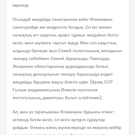
көрінеді.
Осындай жағдайда танысқаннан кейін Әлекеңмен
санаторийде жиі кездесетін болдық. Ол кісі менен
халықтың әл-ауқатын, қазіргі тұрмыс жағдайын білгісі
келіп, мені әңгімеге тартып жүрді. Мен сол уақыттың
алдында бірнеше жыл Семей полигонының зияндығын
тексеру себебімен Семей, Қарағанды, Павло­дар,
Жезқазған облыстарының аудандарында болып,
халықтың денсаулығын тексеру барысында елдегі
жағдайды біршама жақсы білетін едім. (Қазақ ССР
Ғылым академиясының Өлкелік пато­логия
институтының, директоры болып істейтінмін).
Ал, мен өз тарапымнан Әлекеңнен бұрынғы өткен-
кеткенді білгім келіп, ол кісіге әртүрлі сұраулар
қойдым. Әлекең өзінің әңгімелерінде өз өмірінің кейбір