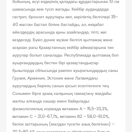
бойының, өсуі өздерінің қаладағы құрдастарынан 10 см
шамасында кем түсіп жатады. Кейбір аудандарда
гастрит, бронхит аурулары көп, кәріліктің белгілері 35-
40 жастан бастап біліне бастайды, ал, екіқабат
әйелдердің арасында қаны азайғандар, тіпті, жиі
кездеседі. Бүкіл дүние жүзіне белгілі қылтамақ және
асқазан рагы Қазақстанның кейбір аймақтарына тән
аурулар болып саналады. Республикада қылтамақ боп
ауырғандардың бестен бірі қазақстандықтар.
Қызылорда облысында ракпен ауыратындардың саны
Гру­зия, Армения, Эстония және Латвиядағы
аурулардың бәрінің санын қосып есептегенге тең.
Сонымен бірге қазақ халқының тамақтану жағдайы
жалпы алғанда нашар екені байқалады:
физиологиялық нормада витамин А – 15,5-33,3%,
витамин С – 21,0-67,1%, витамин В2 – 58,0-91,0%,
белок заттарының (малдан түсетін азық бөлігінен) –
30,3-80,4% ғана қазақтардың opгaнизміне барып