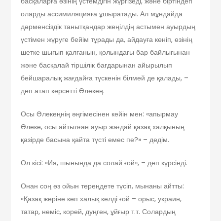
басқаларға өзінің үстемдігін жүргізеді, және біртіндеп
оларды ассимиляцияға ұшыратады. Ал мұндайда
дәрменсіздік танытқандар жеңілдің астымен ауырдың
үстімен жүруге бейім тұрады да, айдауға көніп, өзінің
шетке шығып қалғанын, қолындағы бар байлығынан
және басқалай тіршілік бағдарынан айырылып
бейшаралық жағдайға түскенін білмей де қалады, –
деп атап көрсетті Әлекең.
Осы Әлекеңнің әңгімесінен кейін мен: «апырмау
Әлеке, осы айтылған ауыр жағдай қазақ халқының
қазірде басына қайта түсті емес пе?» – дедім.
Ол кісі: «Ия, шынында да солай ғой», – деп күрсінді.
Онан соң өз ойын тереңдете түсіп, мынаны айтты:
«Қазақ жеріне көп халық келді ғой – орыс, украин,
татар, неміс, корей, дуңген, ұйғыр т.т. Солардың