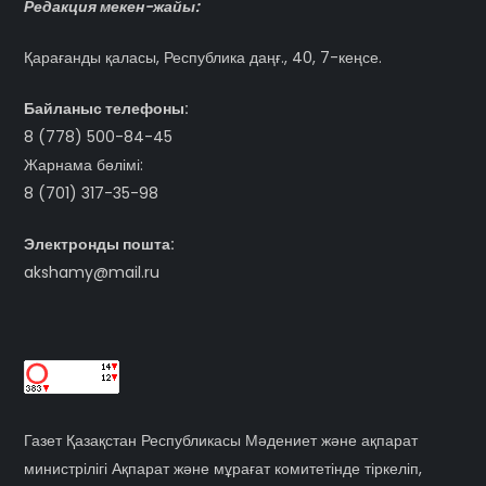
Редакция мекен-жайы:
Қарағанды қаласы, Республика даңғ., 40, 7-кеңсе.
Байланыс телефоны:
8 (778) 500-84-45
Жарнама бөлімі:
8 (701) 317-35-98
Электронды пошта:
akshamy@mail.ru
Газет Қазақстан Республикасы Мәдениет және ақпарат
министрілігі Ақпарат және мұрағат комитетінде тіркеліп,