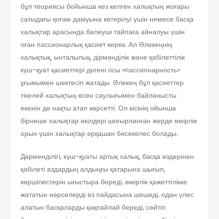
бұл те­о­риясы бойынша кез келген халықтың жоғары
сатыдағы қоғам дамуына көтерілуі үшін немесе басқа
халықтар арасында билеу­ші тайпаға айналуы үшін
оған пассионарлық қасиет ке­рек. Ал Әлекеңнің
халықтық, ынталылық, дірмәнділік және қабілеттілік
күш-қуат қасиеттері дегені осы «пассионар­ность»
ұғымымен шек­тесіп жатады. Әлекең бұл қасиеттер
тікелей халықтың есен саулығымен байланысты
екенін де нақты атап көрсетті. Ол кісінің ойынша
бірнеше халықтар өкілдері шоғырланған жерде өмірлік
орын үшін халықтар әрқашан бәсекелес болады.
Дәрменділігі, күш-қуаты артық халық, басқа өздерінен
қабілеті аздардың алдыңғы қатарына шығып,
көршілестерін ығыстыра береді, өмірлік қажеттілікке
жататын нәрселерді өз пайдасына шешеді, одан үлес
алатын басқаларды қақпайлай береді, сөйтіп