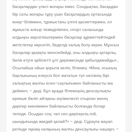
басқалардан үлесі жоғары емес. Сондықтан, басқадан
бір саты жоғары тұру үшін басқалардың ортасында
өнер-біліммен, тұрмыстағы үлгілі қасиеттермен, ол
жұмыста алғыр төзімділікпен, спорт саласында
алдыңғы көрсеткіштермен басқалар құрметтейтіндей
жетістіктер көрсетіп, беделді халық болу керек. Мұнсыз
басқалар қазақты менсінбейді, оны алдыңғы қатарлы,
билік етуге қабілетті ұлт дәрежесінде қабылдамайды»…
Осылайша ойын қорыта келіп, Әлекең: «Міне, осының
барлығының елеусіз боп жататын түп негізінің бірі
халықтың жалпы есен-саулығымен байланысты ма
деймін», – деді. Бұл арада Әлекеңнің денсаулықты
ерекше бөліп айтқаны әңгімелесіп отырған менің
дәрігер екеніммен байланысты болғанда болар
тегінде. Осыдан соң: «ал сен дәрігерсің ғой,
шындығында жағдай қалай?» – деді. Сұрауға жауап
ретінде «қазақ халқының жалпы денсаулығы нашар», –