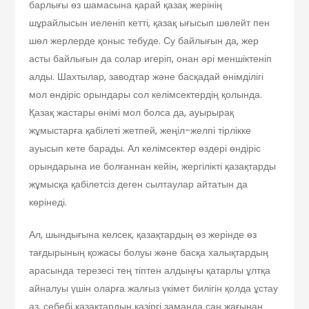
барлығы өз шамасына қарай қазақ жерінің
шұрайлысын иеленіп кетті, қазақ ығысып шөлейт пен
шөл жерлерде қоныс тебуде. Су байлығын да, жер
асты байлығын да солар игеріп, онан әрі меншіктеніп
алды. Шахтылар, заводтар және басқадай өнімділігі
мол өндіріс орындары сол келімсектердің қолында.
Қазақ жастары өнімі мол болса да, ауырырақ
жұмыстарға қабілеті жетпей, жеңіл-желпі тірлікке
ауысып кете барады. Ал келімсектер өздері өндіріс
орындарына ие болғаннан кейін, жергілікті қазақтарды
жұмысқа қабілетсіз деген сылтаулар айтатын да
көрінеді.
Ал, шындығына келсек, қазақтардың өз жерінде өз
тағдырының қожасы болуы және басқа халықтардың
арасында терезесі тең тіптен алдыңғы қатарлы ұлтқа
айналуы үшін оларға жалғыз үкімет билігін қолда ұстау
аз, себебі қазақтардың қазіргі заманда сан жағынан