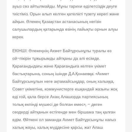
ауыз сөз айтылмайды. Мұны тарихи әділетсіздік деуге
тиістіміз. Орын алып келген қателікті түзету керегі және
айқын. Әлекең Қазақстан астанасының негізін
салушылардың қатарында өзінің лайықты орнын алуы
керек.
ЕКІНШІ: Әлекеңнің Ахмет Байтұрсынұлы туралы өз
ой-пікірін тұжырымды айтқаны да әлі есімде.
Қарағандыдағы және Қарағандыға келген үкімет
бастықтарына, соның ішінде Д.А.Қонаевқа: «Ахмет
Байтұрсынұлын неге ақтамайсыңдар, оның халыққа,
Совет үкіметіне, коммунистерге ешқандай жазығы жоқ
еді ғой, қала берсе Ахаң Алашорда партиясының
толық екпінді мүшесі де болған емес», – деген
сөздерді айтқанын естігенде мен біршама таң қалған
едім. Өйткені ол заманда Ахмет Байтұрсынұлы нағыз
халық жауы, халық мүддесіне қарсы, жат Алаш