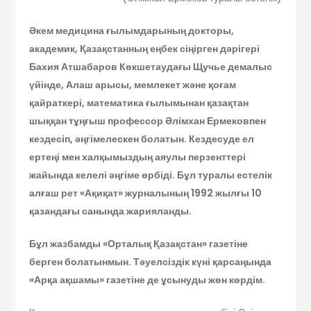
Әкем медицина ғылымдарының докторы,
академик, Қазақстанның еңбек сіңірген дәрігері
Бахия Атшабаров Көкшетаудағы Щучье демалыс
үйінде, Алаш арысы, мемлекет және қоғам
қайраткері, математика ғылымынан қазақтан
шыққан тұңғыш профессор Әлімхан Ермековпен
кездесіп, әңгімелескен болатын. Кездесуде ел
ертеңі мен халқымыздың аяулы перзенттері
жайында келелі әңгіме өрбіді. Бұл туралы естелік
алғаш рет «Ақиқат» журналының 1992 жылғы 10
қазандағы санында жарияланды.
Бұл жазбамды «Орталық Қазақстан» газетіне
берген болатынмын. Тәуелсіздік күні қарсаңында
«Арқа ақшамы» газетіне де ұсынуды жөн көрдім.