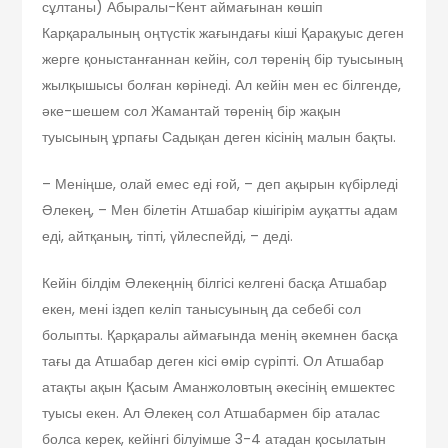
сұлтаны) Абыралы-Кент аймағынан көшіп
Карқаралының оңтүстік жағындағы кіші Қарақуыс деген
жерге қоныстанғаннан кейін, сол төренің бір туысының
жылқышысы болған көрінеді. Ал кейін мен ес білгенде,
әке-шешем сол Жамантай төренің бір жақын
туысының ұрпағы Садықан деген кісінің малын бақты.
– Меніңше, олай емес еді ғой, – деп ақырын күбірледі
Әлекең, – Мен білетін Атшабар кішігірім ауқатты адам
еді, айтқаның, тіпті, үйлеспейді, – деді.
Кейін білдім Әлекеңнің білгісі келгені басқа Атшабар
екен, мені іздеп келіп танысуының да себебі сол
болыпты. Қарқаралы аймағында менің әкемнен басқа
тағы да Атшабар деген кісі өмір сүріпті. Ол Атшабар
атақты ақын Қасым Аманжоловтың әкесінің емшектес
туысы екен. Ал Әлекең сол Атшабармен бір аталас
болса керек, кейінгі білуімше 3-4 атадан қосылатын