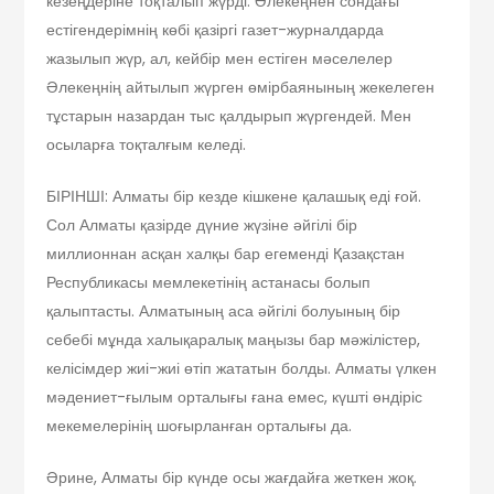
кезеңдеріне тоқталып жүрді. Әлекеңнен сондағы
естігендерімнің көбі қазіргі газет-журналдарда
жазылып жүр, ал, кейбір мен естіген мәселелер
Әлекеңнің айтылып жүрген өмірбаянының жекелеген
тұстарын назардан тыс қалдырып жүргендей. Мен
осыларға тоқталғым келеді.
БІРІНШІ: Алматы бір кезде кішкене қалашық еді ғой.
Сол Алматы қазірде дүние жүзіне әйгілі бір
миллионнан асқан халқы бар егеменді Қазақстан
Республикасы мемлекетінің астанасы болып
қалыптасты. Алматының аса әйгілі болуының бір
себебі мұнда халықаралық маңызы бар мәжіліс­тер,
келісімдер жиі-жиі өтіп жататын болды. Алматы үлкен
мәдениет-ғылым орталығы ғана емес, күшті өндіріс
мекемелерінің шоғырланған орталығы да.
Әрине, Алматы бір күнде осы жағдайға жеткен жоқ.