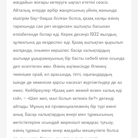
жағдайын жоғары көтеруге ықпал ететіні сөзсіз.
Айталық, егерде әрбір жанұясының үйінің жанында
кішігірім бау-бақша болған болса, қазақ халқы өзінің
тарихында сан рет кездескен аштықты басынан
өткізбегенде болар еді. Керек десеңіз 1932 жылдың
зұлматына да кездеспес еді. Қазақ аштықтан қырылып
жатқанда, онымен көршілес басқа халықтардың
аштыққа ұшырамауының бір басты себебі міне осында
деп есептеген жөн. Өзінің әңгімесінде Әлекең:
«өкінішке орай, ел арасында, тіпті, оқығандардың
ішінде де көкөніске қарсы насихат жүргізетіндер де аз
емес. Кейбіреулер «Қазақ шөп жемей өскен халық еді
ғой», – «Шөп жеп, мал болып кетеміз бе?» дегенді
айтады. Мұның өзі провинциализмнің бір түрі екені
анық. Басқа халықтардың өнері мен тұрмысының
жетістіктеріне осындай жиренішті көзқарас туғызу,
өзінің тұрмыс және өнер жағдайы мешеу­лікте болса