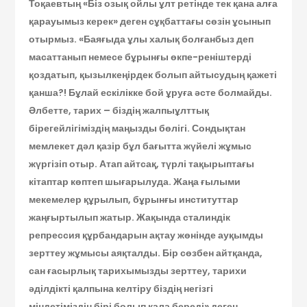
Тоқаевтың «Біз озық ойлы ұлт ретінде тек қана алға
қарауымыз керек» деген сұқбаттағы сөзін ұсынып
отырмыз. «Баяғыда ұлы халық болғанбыз деп
масаттанып немесе бұрынғы өкпе-реніштерді
қоздатып, қызылкеңірдек болып айтысудың қажеті
қанша?! Бұлай ескілікке бой ұруға әсте болмайды.
Әлбетте, тарих – біздің жалпы­ұлттық
бірегейлігіміздің маңызды бөлігі. Сондықтан
мемлекет дәл қазір бұл бағытта жүйелі жұмыс
жүргізіп отыр. Атап айтсақ, түрлі тақырыптағы
кітаптар көптеп шығарылуда. Жаңа ғылыми
мекемелер құрылып, бұрынғы институттар
жаңғыртылып жатыр. Жақында сталиндік
репрессия құрбан­дарын ақтау жөнінде ауқымды
зерттеу жұмысы аяқталды. Бір сөзбен айтқанда,
сан ғасырлық тарихымызды зерттеу, тарихи
әділдікті қалпына келтіру біздің негізгі
міндетіміздің бірі болып қала береді» деген