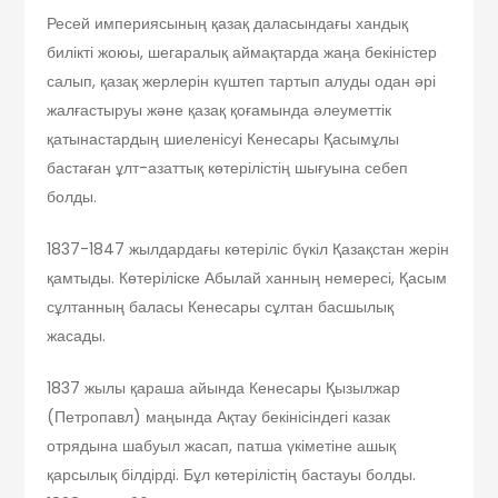
Ресей империясының қазақ даласындағы хандық
билікті жоюы, шегаралық аймақтарда жаңа бекіністер
салып, қазақ жерлерін күштеп тартып алуды одан әрі
жалғастыруы және қазақ қоғамында әлеуметтік
қатынастардың шиеленісуі Кенесары Қасымұлы
бастаған ұлт-азаттық көтерілістің шығуына себеп
болды.
1837-1847 жылдардағы көтеріліс бүкіл Қазақстан жерін
қамтыды. Көтеріліске Абылай ханның немересі, Қасым
сұлтанның баласы Кенесары сұлтан басшылық
жасады.
1837 жылы қараша айында Кенесары Қызылжар
(Петропавл) маңында Ақтау бекінісіндегі казак
отрядына шабуыл жасап, патша үкіметіне ашық
қарсылық білдірді. Бұл көтерілістің бастауы болды.