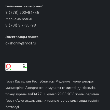
Байланыс телефоны:
8 (778) 500-84-45
Жарнама бөлімі:
8 (701) 317-35-98
Электронды пошта:
akshamy@mail.ru
Газет Қазақстан Республикасы Мәдениет және ақпарат
министрілігі Ақпарат және мұрағат комитетінде тіркеліп,
тіркеу туралы №13477-Г куәлігі 29.03.2013 жылы берілген.
Газет «Арқа ақшамының» компьютер орталығында терiлiп,
беттелді.