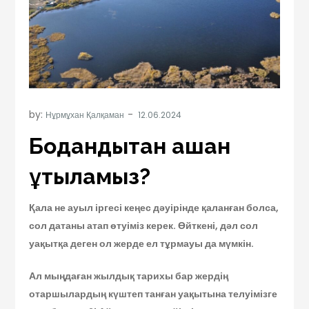
by:
Нұрмұхан Қалқаман
Бодандықтан қашан
құтыламыз?
Қала не ауыл іргесі кеңес дәуірінде қаланған болса,
сол датаны атап өтуіміз керек. Өйткені, дәл сол
уақытқа деген ол жерде ел тұрмауы да мүмкін.
Ал мыңдаған жылдық тарихы бар жердің
отаршылардың күштеп танған уақытына телуімізге