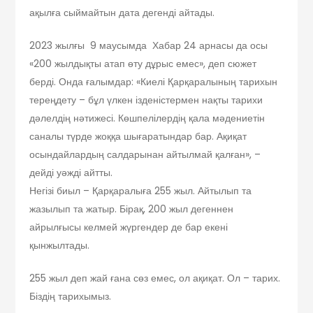
ақылға сыймайтын дата дегенді айтады.
2023 жылғы 9 маусымда Хабар 24 арнасы да осы
«200 жылдықты атап өту дұрыс емес», деп сюжет
берді. Онда ғалымдар: «Киелі Қарқаралының тарихын
тереңдету – бұл үлкен ізденістермен нақты тарихи
дәлелдің нәтижесі. Көшпелілердің қала мәдениетін
саналы түрде жоққа шығаратындар бар. Ақиқат
осындайлардың салдарынан айтылмай қалған», –
дейді уәжді айтты.
Негізі биыл – Қарқаралыға 255 жыл. Айтылып та
жазылып та жатыр. Бірақ, 200 жыл дегеннен
айрылғысы келмей жүргендер де бар екені
қынжылтады.
255 жыл деп жай ғана сөз емес, ол ақиқат. Ол – тарих.
Біздің тарихымыз.