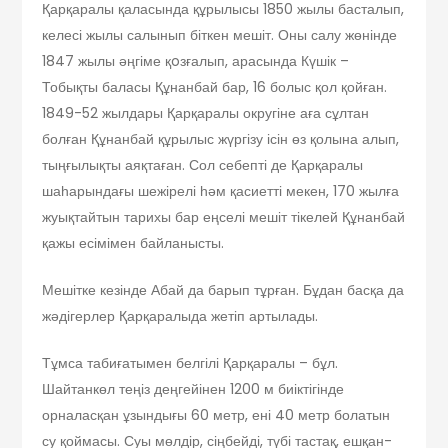
Қарқаралы қаласында құрылысы 1850 жылы басталып,
келесі жылы салы­нып біткен мешіт. Оны салу жөнінде
1847 жы­лы әңгіме қoзғалып, арасында Күшік –
Тобықты баласы Құнанбай бар, 16 болыс қол қойған.
1849-52 жылдары Қарқаралы окру­гіне аға сұлтан
болған Құнанбай құры­лыс жүргізу ісін өз қолына алып,
тың­ғы­лықты аяқтаған. Сол себепті де Қар­қаралы
шаһарындағы шежірелі һәм қа­сиетті мекен, 170 жылға
жуықтайтын тари­хы бар еңселі мешіт тікелей Құнанбай
қажы есімімен байланысты.
Мешітке кезінде Абай да ба­рып тұрған. Бұдан басқа да
жәдігерлер Қар­қа­ра­лы­да жетіп артылады.
Тұмса табиғатымен белгілі Қарқаралы – бұл.
Шайтанкөл теңіз деңгейінен 1200 м биіктігінде
орналасқан ұзындығы 60 метр, ені 40 метр болатын
су қоймасы. Суы мөлдір, сіңбейді, түбі тастақ, еш­қан­