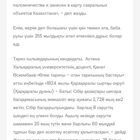
паломничества и занесен в карту сакральных
объектов Казахстана», – деп жазды.
Елім, жерім деп болашағы үшін қан төккен ата, баба
рухы үшін 255 жылдықты атап өткеніміз дұрыс болар
еді.
Тарих ғылымдарының кандидаты, Астана
Халықаралық университетінің доценті, Қанат
Өскембаев «Өлке тарихы – отан тарихының бастауы»
атты еңбегінде «1824 жылы Қарақаралы сыртқы округі
(Қарқаралы дуаны) – Батыс Сібір қазақтары шегара
басқармасының әкімшілігі жер аумағы 2,728 мың км2
жетіп, Сібір басқарылуындағы барлық 8 округтің
ішіндегі ең үлкені болды. Ашылу кезінде округте
шамамен 20 мың түтін және барлығы 60 мыңдай
тұрғын бар деп есептеу есептеу қалыптасқан», – дейді.
Және де сол уақытта Қарқаралы округінде 18 болыс