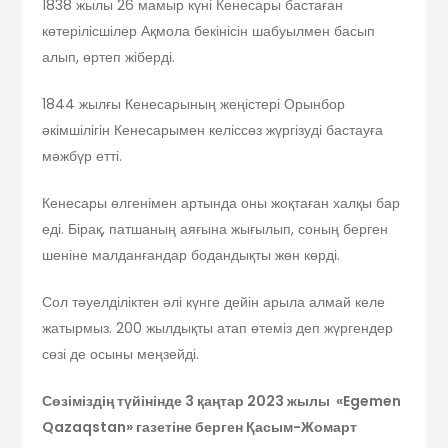
1838 жылы 26 мамыр күні Кенесары бастаған
көтерілісшілер Ақмола бекінісін шабуылмен басып
алып, өртеп жіберді.
1844 жылғы Кенесарының жеңістері Орынбор
әкімшілігін Кенесарымен келіссөз жүргізуді бастауға
мәжбүр етті.
Кенесары өлгенімен артында оны жоқтаған халқы бар
еді. Бірақ, патшаның аяғына жығылып, соның берген
шеніне малданғандар бодандықты жөн көрді.
Сол тәуелділіктен әлі күнге дейін арыла алмай келе
жатырмыз. 200 жылдықты атап өтеміз деп жүргендер
сөзі де осыны меңзейді.
Сөзіміздің түйінінде 3 қаңтар 2023 жылы «Egemen
Qazaqstan» газетіне берген Қасым-Жомарт