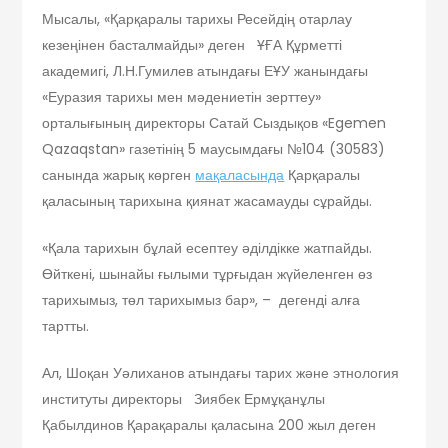
Мысалы, «Қарқаралы тарихы Ресейдің отарлау
кезеңінен басталмайды» деген ҰҒА Құрметті
академигі, Л.Н.Гумилев атындағы ЕҰУ жанындағы
«Еуразия тарихы мен мәдениетін зерттеу»
орталығының директоры Сатай Сыздықов «Egemen
Qazaqstan» газетінің 5 маусымдағы №104 (30583)
санында жарық көрген
мақаласында
Қарқаралы
қаласының тарихына қиянат жасамауды сұрайды.
«Қала тарихын бұлай есептеу әділдікке жатпайды.
Өйткені, шынайы ғылыми тұрғыдан жүйеленген өз
тарихымыз, төл тарихымыз бар», – дегенді алға
тартты.
Ал, Шоқан Уәлиханов атындағы тарих және этнология
институты директоры Зиябек Ермұқанұлы
Қабылдинов Қарақаралы қаласына 200 жыл деген