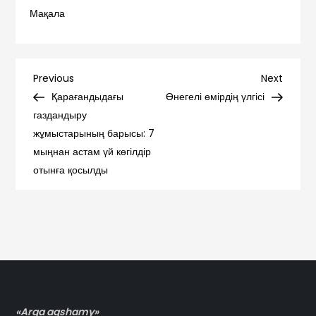
Мақала
Навигация
Previous
Next
Previous
Next
Post
Post
Қарағандыдағы
Өнегелі өмірдің үлгісі
по
газдандыру
жұмыстарының барысы: 7
записям
мыңнан астам үй көгілдір
отынға қосылды
«Arqa aqshamy»