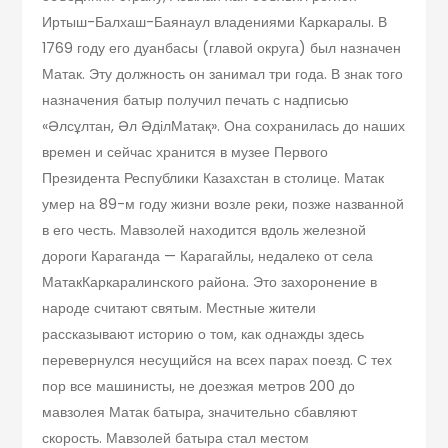
Иртыш-Балхаш-Баянаул владениями Каркаралы. В
1769 году его дуанбасы (главой округа) был назначен
Матак. Эту должность он занимал три года. В знак того
назначения батыр получил печать с надписью
«Əлсұлтан, Əл ƏділМатақ». Она сохранилась до наших
времен и сейчас хранится в музее Первого
Президента Республики Казахстан в столице. Матак
умер на 89-м году жизни возле реки, позже названной
в его честь. Мавзолей находится вдоль железной
дороги Караганда — Карагайлы, недалеко от села
МатакКаркаралинского района. Это захоронение в
народе считают святым. Местные жители
рассказывают историю о том, как однажды здесь
перевернулся несущийся на всех парах поезд. С тех
пор все машинисты, не доезжая метров 200 до
мавзолея Матак батыра, значительно сбавляют
скорость. Мавзолей батыра стал местом