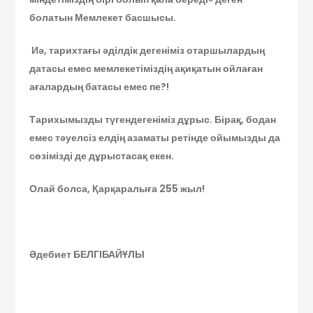
болатын Мемлекет басшысы.
Иә, тарихтағы әділдік дегеніміз отаршылардың
датасы емес мемлекетіміздің ақиқатын ойлаған
ағалардың батасы емес пе?!
Тарихымызды түгендегеніміз дұрыс. Бірақ, бодан
емес тәуелсіз елдің азаматы ретінде ойымызды да
сөзімізді де дұрыстасақ екен.
Олай болса, Қарқаралыға 255 жыл!
Әдебиет БЕЛГІБАЙҰЛЫ