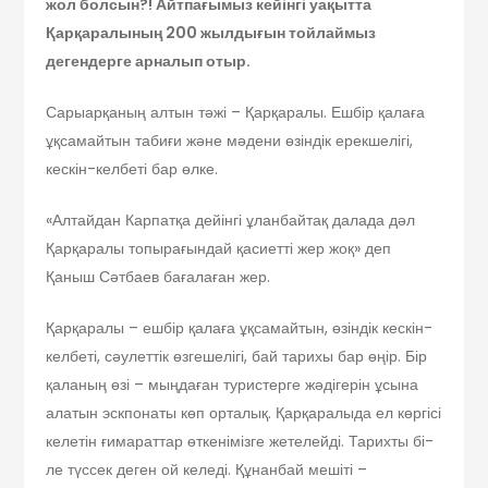
жол болсын?! Айтпағымыз кейінгі уақытта
Қарқаралының 200 жылдығын тойлаймыз
дегендерге арналып отыр.
Сарыарқаның алтын тәжі – Қарқаралы. Ешбір қалаға
ұқсамайтын табиғи және мәдени өзіндік ерекшелігі,
кескін-келбеті бар өлке.
«Алтайдан Карпатқа дейінгі ұлан­байтақ далада дәл
Қарқаралы топы­ра­ғын­дай қасиетті жер жоқ» деп
Қаныш Сәтбаев баға­лаған жер.
Қарқаралы – ешбір қалаға ұқса­майтын, өзіндік кескін-
келбеті, сәу­лет­тік өзгешелігі, бай тарихы бар өңір. Бір
қа­ланың өзі – мыңдаған туристерге жәді­ге­рін ұсына
алатын эскпонаты көп орта­лық. Қарқаралыда ел көргісі
келетін ғима­рат­тар өткенімізге жетелейді. Тарихты бі­
ле түссек деген ой келеді. Құнанбай ме­­­­шіті –