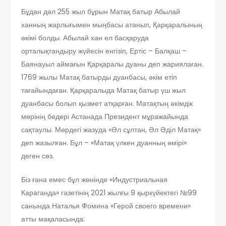
Бұдан дәл 255 жыл бұрын Матақ батыр Абылай
ханның жарлығымен мыңбасы атанып, Қарқаралының
әкімі болды. Абылай хан ел басқаруда
орталықтандыру жүйесін енгізіп, Ертіс – Балқаш –
Баянауыл аймағын Қарқаралы дуаны деп жариялаған.
1769 жылы Матақ батырды дуанбасы, әкім етіп
тағайындаған. Қарқаралыда Матақ батыр үш жыл
дуанбасы болып қызмет атқарған. Матақтың әкімдік
мөрінің бедері Астанада Президент мұражайында
сақтаулы. Мөрдегі жазуда «Әл сұлтан, Әл Әділ Матақ»
деп жазылған. Бұл – «Матақ үлкен дуанның әмірі»
деген сөз.
Біз ғана емес бұл жөнінде «Индустриальная
Караганда» газетінің 2021 жылғы 9 қыркүйектегі №99
санында Наталья Фомина «Герой своего времени»
атты мақаласында: