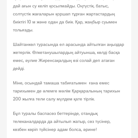
дай ағын су келіп қосылмайды. Оң­түстік, батыс,
солтүстік жағаларын қор­шап тұрған жартастардың
биіктігі 10 м жә­не одан да биік. Қар, жаңбыр суымен
то­лы­­ғады.
Шайтанкөл турасында ел арасында ай­­тылған аңыздар
жетерлік. Өлке­тану­шы­лардың айтуынша, көлді басқа
емес, әулие Жиренсақалдың өзі солай деп ата­ған
дейді.
Міне, осындай тамаша табиғатымен ғана емес
тарихымен де әлемге мәлім Қарқаралының тарихын
200 жылға тели салу мүлдем қате тірлік.
Бұл туралы баспасөз беттерінде, отандық
телеканалдарда да айтылып жатыр, сөз түсінер,
көзбен көріп түйсінер адам болса, әрине!