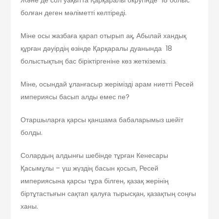
болған деген мәліметті келтіреді.
Міне осы жазбаға қарап отырып ақ, Абылай хандық
құрған дәуірдің өзінде Қарқаралы дуанында 18
болыстықтың бас біріктіргеніне көз жеткіземіз.
Міне, осындай ұланғасыр жерімізді арам ниетті Ресей
империясы басып алды емес пе?
Отаршыларға қарсы қаншама бабаларымыз шейіт
болды.
Солардың алдынғы шебінде тұрған Кенесары
Қасымұлы – үш жүздің басын қосып, Ресей
империясына қарсы тұра білген, қазақ жерінің
біртұтастығын сақтап қалуға тырысқан, қазақтың соңғы
ханы.