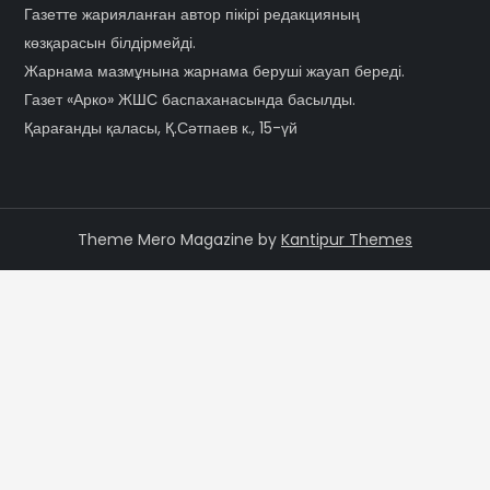
Газетте жарияланған автор пікірі редакцияның
көзқарасын білдірмейді.
Жарнама мазмұнына жарнама беруші жауап береді.
Газет «Арко» ЖШС баспаханасында басылды.
Қарағанды қаласы, Қ.Сәтпаев к., 15-үй
Theme Mero Magazine by
Kantipur Themes