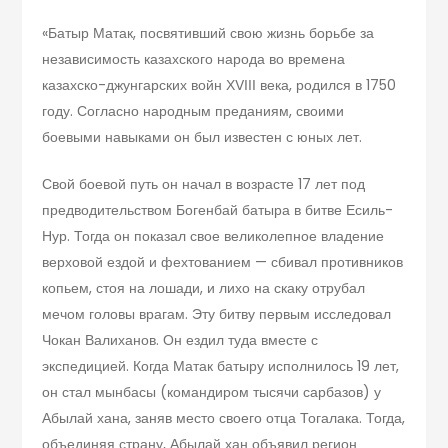
«Батыр Матак, посвятивший свою жизнь борьбе за
независимость казахского народа во времена
казахско-джунгарских войн ХVІІІ века, родился в 1750
году. Согласно народным преданиям, своими
боевыми навыками он был известен с юных лет.
Свой боевой путь он начал в возрасте 17 лет под
предводительством Богенбай батыра в битве Есиль-
Нур. Тогда он показал свое великолепное владение
верховой ездой и фехтованием — сбивал противников
копьем, стоя на лошади, и лихо на скаку отрубал
мечом головы врагам. Эту битву первым исследовал
Чокан Валиханов. Он ездил туда вместе с
экспедицией. Когда Матак батыру исполнилось 19 лет,
он стал мынбасы (командиром тысячи сарбазов) у
Абылай хана, заняв место своего отца Тогалака. Тогда,
объединяя страну, Абылай хан объявил регион