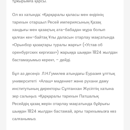
тұжырымға қарсы.
Ол өз хатында: «Қарқаралы қаласы мен өңірінің
тарихын отаршыл Ресей империясының Қазақ
хандығы мен қазақтың ата-бабадан мұра болып
қалған кен-байтақ Ұлы даласын отарлау мақсатында
«Орынбор қазақтары туралы жарғы» («Устав об
оренбургских киргизах») жарыққа шыққан 1824 жылдан
бастамауымыз керек», – дейді.
Бұл аз десеңіз Л.Н.Гумилев атындағы Еуразия ұлттық
университеті «Алаш» мәдениет және рухани даму
институтының директоры Сұлтанхан Жүсіптің хатына
зер салыңыз. «Қарқаралы тарихын Патшалық
Ресейдің қазақ жерін отарлау мақсатында бұйрығы
шыққан 1824 жылдан бастамай, арғы тарихымызға көз
салғанымыз.