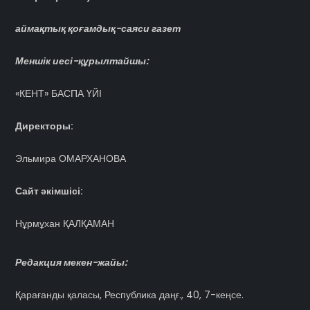
аймақтық қоғамдық-саяси газет
Меншік иесі-құрылтайшы:
«КЕНТ» БАСПА ҮЙІ
Директоры:
Эльмира ОМАРХАНОВА
Сайт әкімшісі:
Нұрмұхан ҚАЛҚАМАН
Редакция мекен-жайы:
Қарағанды қаласы, Республика даңғ., 40, 7-кеңсе.