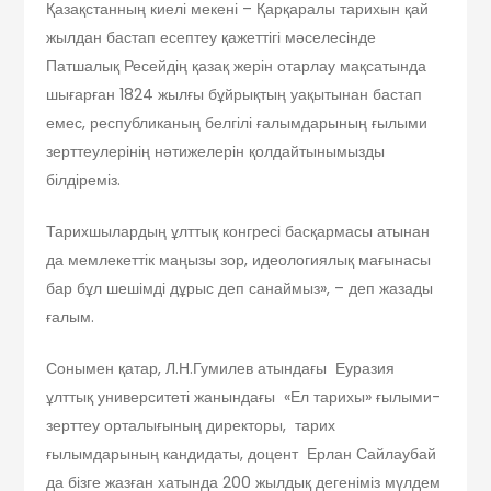
Қазақстанның киелі мекені – Қарқаралы тарихын қай
жылдан бастап есептеу қажеттігі мәселесінде
Патшалық Ресейдің қазақ жерін отарлау мақсатында
шығарған 1824 жылғы бұйрықтың уақытынан бастап
емес, республиканың белгілі ғалымдарының ғылыми
зерттеулерінің нәтижелерін қолдайтынымызды
білдіреміз.
Тарихшылардың ұлттық конгресі басқармасы атынан
да мемлекеттік маңызы зор, идеологиялық мағынасы
бар бұл шешімді дұрыс деп санаймыз», – деп жазады
ғалым.
Сонымен қатар, Л.Н.Гумилев атындағы Еуразия
ұлттық университеті жанындағы «Ел тарихы» ғылыми-
зерттеу орталығының директоры, тарих
ғылымдарының кандидаты, доцент Ерлан Сайлаубай
да бізге жазған хатында 200 жылдық дегеніміз мүлдем