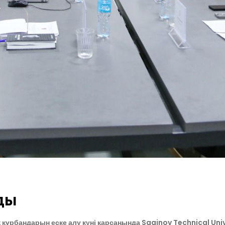
ды
ұрбандарын еске алу күні қарсаңында Saginov Technical Univ