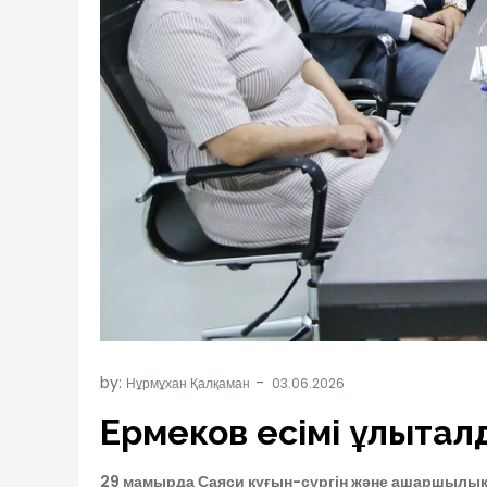
by:
Нұрмұхан Қалқаман
Ермеков есімі ұлықтал
29 мамырда Саяси қуғын-сүргін және ашаршылық қ