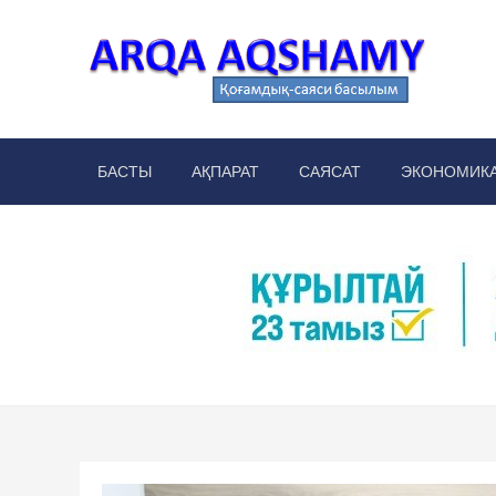
Skip
to
content
Arq
аймақт
БАСТЫ
АҚПАРАТ
САЯСАТ
ЭКОНОМИК