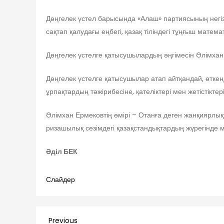
Дөңгелек үстел барысында «Алаш» партиясының негізі
сақтап қалудағы еңбегі, қазақ тіліндегі тұңғыш матем
Дөңгелек үстелге қатысушылардың әңгімесін Әлімхан
Дөңгелек үстелге қатысушылар атап айтқандай, өткенді
ұрпақтардың тәжірибесіне, қателіктері мен жетістіктер
Әлімхан Ермековтің өмірі – Отанға деген жанқиярлықты
ризашылық сезімдегі қазақстандықтардың жүрегінде м
Әділ БЕК
Слайдер
Previous
Previous