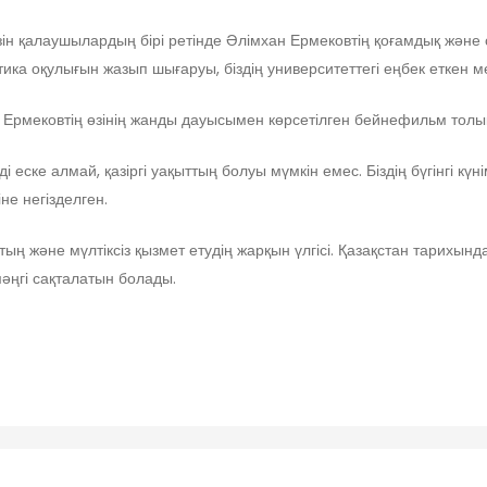
н қалаушылардың бірі ретінде Әлімхан Ермековтің қоғамдық және са
атика оқулығын жазып шығаруы, біздің университеттегі еңбек еткен ме
 Ермековтің өзінің жанды дауысымен көрсетілген бейнефильм толық
 еске алмай, қазіргі уақыттың болуы мүмкін емес. Біздің бүгінгі күн
іне негізделген.
ң және мүлтіксіз қызмет етудің жарқын үлгісі. Қазақстан тарихында
әңгі сақталатын болады.