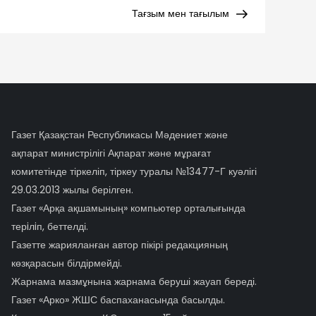
Post
Тағзым мен тағылым
Газет Қазақстан Республикасы Мәдениет және
ақпарат министрілігі Ақпарат және мұрағат
комитетінде тіркеліп, тіркеу туралы №13477-Г куәлігі
29.03.2013 жылы берілген.
Газет «Арқа ақшамының» компьютер орталығында
терiлiп, беттелді.
Газетте жарияланған автор пікірі редакцияның
көзқарасын білдірмейді.
Жарнама мазмұнына жарнама беруші жауап береді.
Газет «Арко» ЖШС баспаханасында басылды.