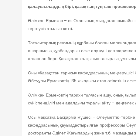
қалаушылардың бірі, қазақтың тұңғыш профессор-м
Әлімхан Ермеков – өз Отанының мыңдаған шынайы пат
тергеусіз атылып кетті.
Тоталитарлық режимнің құрбаны болған миллиондағ
ашаршылық құрбандарын еске алу күні деп жарияланд
алғаннан бергі Қазақстан халқының ғасырлық ұмтылы
Оны «Қазақстан тарихы» кафедрасының меңгерушісі Ә
Әбеуұлы Ермековтің 135 жылдығы атап өтілетінін еске
Әлімхан Ермековтің тарихи тұлғасын ашу, оның ғылым
сүйіспеншілігі мен адалдығы туралы айту – дөңгеле
Осы мақсатқа Басқарма мүшесі – Әлеуметтік-тәрбие іс
кафедрасының қауымдастырылған профессоры Сәуле 
докторанты Әділет Жағыпардың және т.б. мазмұнды ж