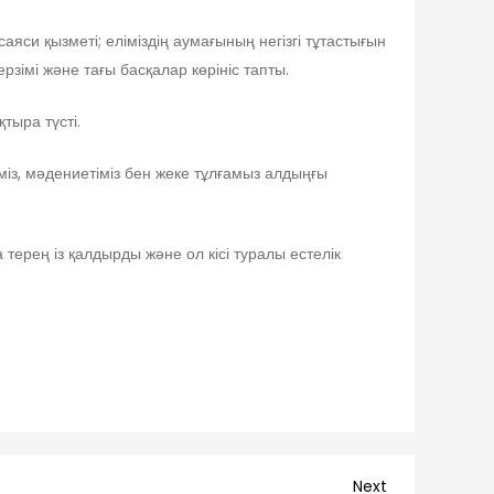
яси қызметі; еліміздің аумағының негізгі тұтастығын
рзімі және тағы басқалар көрініс тапты.
тыра түсті.
іміз, мәдениетіміз бен жеке тұлғамыз алдыңғы
 терең із қалдырды және ол кісі туралы естелік
Next
Next