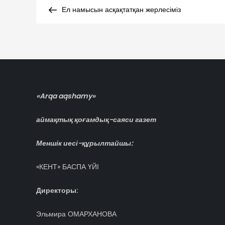
Навигация
Post
Ел намысын асқақтатқан жерлесіміз
по
записям
«Arqa aqshamy»
аймақтық қоғамдық-саяси газет
Меншік иесі-құрылтайшы:
«КЕНТ» БАСПА ҮЙІ
Директоры:
Эльмира ОМАРХАНОВА