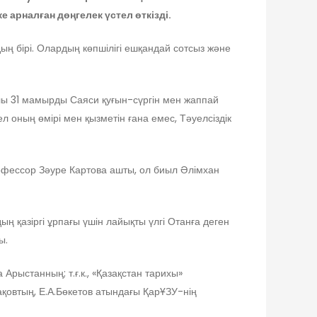
 арналған дөңгелек үстел өткізді.
ң бірі. Олардың көпшілігі ешқандай сотсыз және
ы 31 мамырды Саяси қуғын-сүргін мен жаппай
оның өмірі мен қызметін ғана емес, Тәуелсіздік
офессор Зәуре Картова ашты, ол биыл Әлімхан
ң қазіргі ұрпағы үшін лайықты үлгі Отанға деген
ы.
Арыстанның; т.ғ.к., «Қазақстан тарихы»
овтың, Е.А.Бөкетов атындағы ҚарҰЗУ-нің