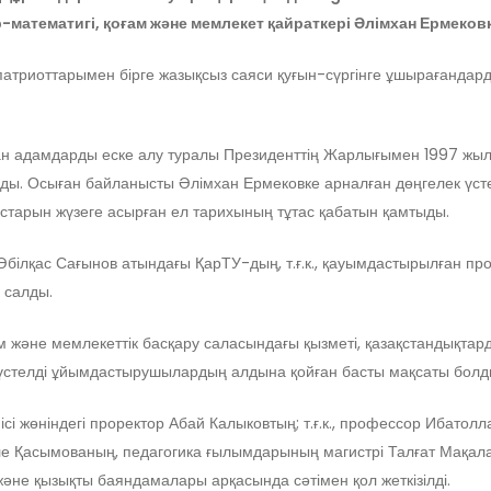
атематигі, қоғам және мемлекет қайраткері Әлімхан Ермековке
риоттарымен бірге жазықсыз саяси қуғын-сүргінге ұшырағандарды
ан адамдарды еске алу туралы Президенттің Жарлығымен 1997 жыл
ы. Осыған байланысты Әлімхан Ермековке арналған дөңгелек үстел 
старын жүзеге асырған ел тарихының тұтас қабатын қамтыды.
білқас Сағынов атындағы ҚарТУ-дың, т.ғ.к., қауымдастырылған пр
 салды.
 және мемлекеттік басқару саласындағы қызметі, қазақстандықтарды
к үстелді ұйымдастырушылардың алдына қойған басты мақсаты болд
і жөніндегі проректор Абай Калыковтың; т.ғ.к., профессор Ибатолла 
Қасымованың, педагогика ғылымдарының магистрі Талғат Мақалақ
әне қызықты баяндамалары арқасында сәтімен қол жеткізілді.