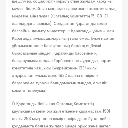
шешілмей, социалистік құрылыстың жылдам қарқыны
мүмкін болмайтын маңызды саяси және экономикалық
міндетке айналуда» (Орталық Комитеттің 15-08-31
жылдардағы шешімі). Сондықтан Қарағанды көмір
бассейнін дамыту міндеттері – Қарағанды ұйымы мен
Қарағанды жұмысшыларының ғана емес, бүкіл партия
ұйымының және Қазақстанның барлық еңбекші
бұқарасының міндеті. Қарағанды бассейнінің
басқарушысы жолдас Горбачев пен аудандық партия
комитетінің хатшысы Будрейконың 1931 жылы
атқарылған жұмыс және 1932 жылғы өндірістік
бағдарлама туралы баяндамасын тыңдап, өлкелік
комитет пленумы:
1) Қарағанды бойынша Орталық Комитеттің
қаулысынан кейін бір жыл өткеніне қарамастан, 1931
жылы 293 мың тонна көмір өндірілді, ал бұған дейін
қолданыста болған жылдар ішінде орыс және шетел