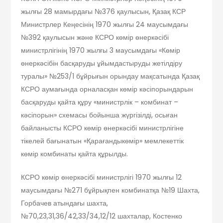
жылғы 28 мамырдағы №376 қаулысын, Қазақ КСР
Министрлер Кеңесінің 1970 жылғы 24 маусымдағы
№392 қаулысын және КСРО көмір өнеркәсібі
министрлігінің 1970 жылғы 3 маусымдағы «Көмір
өнеркәсібін басқаруды ұйымдастыруды жетілдіру
туралы» №253/1 бұйрығын орындау мақсатында Қазақ
КСРО аумағында орналасқан көмір кәсіпорындарын
басқаруды қайта құру «министрлік – комбинат –
кәсіпорын» схемасы бойынша жүргізілді, осыған
байланысты КСРО көмір өнеркәсібі министрлігіне
тікелей бағынатын «Қарағандыкөмір» мемлекеттік
көмір комбинаты қайта құрылды.
КСРО көмір өнеркәсібі министрлігі 1970 жылғы 12
маусымдағы №271 бұйрықпен комбинатқа №19 Шахта,
Горбачев атындағы шахта,
№70,23,31,36/42,33/34,12/12 шахталар, Костенко