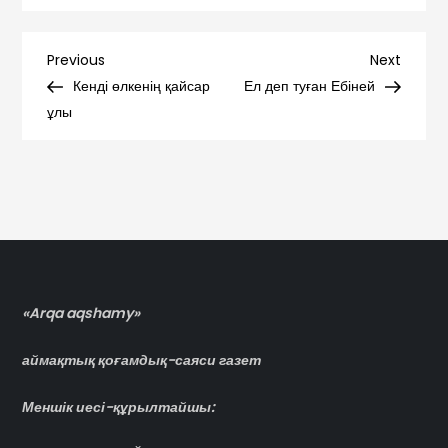
Навигация
Previous
Next
Previous
Next
Post
Post
Кенді өлкенің қайсар
Ел деп туған Ебіней
по
ұлы
записям
«Arqa aqshamy»
аймақтық қоғамдық-саяси газет
Меншік иесі-құрылтайшы: