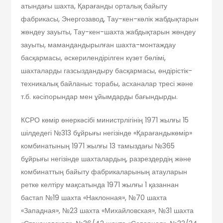
атындағы шахта, Қарағанды орталық байыту
фабрикасы, Энергозавод, Тау-кен-көлік жабдықтарын
жөндеу зауыты, Тау-кен-шахта жабдықтарын жөндеу
зауыты, мамандандырылған шахта-монтаждау
басқармасы, әскерилендірілген күзет бөлімі,
шахталарды газсыздандыру басқармасы, өндірістік-
техникалық байланыс торабы, асханалар тресі және
т.б. кәсіпорындар мен ұйымдарды бағындырды.
КСРО көмір өнеркәсібі министрлігінің 1971 жылғы 15
шілдедегі №313 бұйрығы негізінде «Қарағандыкөмір»
комбинатының 1971 жылғы 13 тамыздағы №365
бұйрығы негізінде шахталардың, разрездердің және
комбинаттың байыту фабрикаларының атауларын
ретке келтіру мақсатында 1971 жылғы 1 қазаннан
бастап №19 шахта «Наклонная», №70 шахта
«Западная», №23 шахта «Михайловская», №31 шахта