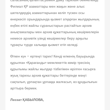
Филиал ҚР азаматтары мен жақын және алыс
шетелдердің азаматтарынан келіп түскен осы
өнеркәсіп орындарында қызмет атқарған жылдарының
еңбек өтілі жайлы сұраныстарын растайтын архив
анықтамалары мен архив құжаттарының көшірмелерін
немесе архивтік үзінді көшірмелер беру арқылы
тұрақты түрде халыққа қызмет етіп келеді.
Өткен күн – ертеңгі тарих! Кенді өлкенің бауырында
құрылған «Қарағанды» мемлекеттік көмір тресінің
құрылымы жайлы жылдар тізбегімен өрілген ғасырға
жуық тарихы архив құжаттары беттерінде мәңгі
сақталып, ұрпақтан ұрпаққа жалғасып, өз құндылығын
арттыра бермек.
Ләззат ҚАБЫЛОВА,