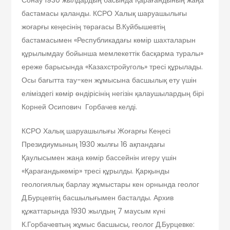
бастамасы қаланды. КСРО Халық шаруашылығы
жоғарғы кеңесінің төрағасы В.Куйбышевтің
бастамасымен «Республикадағы көмір шахталарын
құрылымдау бойынша мемлекеттік басқарма туралы»
ереже барысында «Казахстройуголь» тресі құрылады.
Осы бағытта тау-кен жұмысына басшылық ету үшін
еліміздегі көмір өндірісінің негізін қалаушылардың бірі
Корней Осипович Горбачев келді.
КСРО Халық шаруашылығы Жоғарғы Кеңесі
Президиумының 1930 жылғы 16 ақпандағы
Қаулысымен жаңа көмір бассейнін игеру үшін
«Қарағандыкөмір» тресі құрылды. Қарқынды
геологиялық барлау жұмыстары кен орнында геолог
Д.Бурцевтің басшылығымен басталды. Архив
құжаттарында 1930 жылдың 7 маусым күні
К.Горбачевтың жұмыс басшысы, геолог Д.Бурцевке: