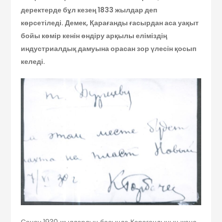
деректерде бұл кезең 1833 жылдар деп
көрсетіледі. Демек, Қарағанды ғасырдан аса уақыт
бойы көмір кенін өндіру арқылы еліміздің
индустриалдық дамуына орасан зор үлесін қосып
келеді.
Сонау 1930 жылдардың басында Қарағандының жаңа