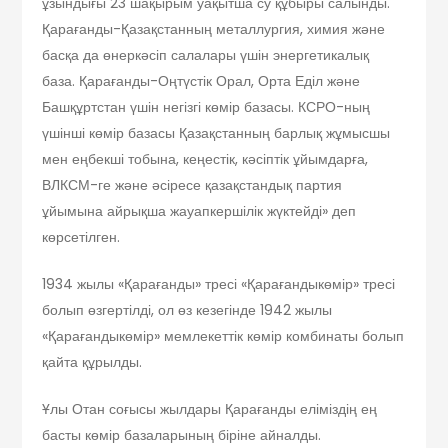
ұзындығы 23 шақырым уақытша су құбыры салынды.
Қарағанды-Қазақстанның металлургия, химия және
басқа да өнеркәсіп салалары үшін энергетикалық
база. Қарағанды-Оңтүстік Орал, Орта Еділ және
Башқұртстан үшін негізгі көмір базасы. КСРО-ның
үшінші көмір базасы Қазақстанның барлық жұмысшы
мен еңбекші тобына, кеңестік, кәсіптік ұйымдарға,
ВЛКСМ-ге және әсіресе қазақстандық партия
ұйымына айрықша жауапкершілік жүктейді» деп
көрсетілген.
1934 жылы «Қарағанды» тресі «Қарағандыкөмір» тресі
болып өзгертілді, ол өз кезегінде 1942 жылы
«Қарағандыкөмір» мемлекеттік көмір комбинаты болып
қайта құрылды.
Ұлы Отан соғысы жылдары Қарағанды еліміздің ең
басты көмір базаларының біріне айналды.