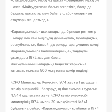
«Стахановская», №36/42 шахта «Северная», №33/34
шахта «Майкудукская» болып өзгертіліп, басқа да
бірқатар шахталар мен байыту фабрикаларының
атаулары жаңартылды.
«Қарағандыкөмір» шахталарында бірнеше рет көмір
шығару мен кен өндірудің дүниежүзілік, бүкілодақтық,
республикалық, бассейндік рекордтары дүниеге келді.
«Қарағандыкөмір» бөлімшелерінің ең таңдаулы
ұжымдары 1972 жылдан бастап
«бесжүзмыңыншылардың» Кеңестік жарысына
қатысып, жылына 500 мың тонна көмір өндірді.
КСРО Министрлер Кеңесінің 1974 жылғы 1 шілдедегі
«көмір өнеркәсібін басқарудың бас схемасы туралы»
№544 қаулысына және КСРО көмір өнеркәсібі
министрінің 1974 жылғы 20 қыркүйектегі №341
бұйрығына сәйкес «Қарағандыкөмір» комбинаты 1974