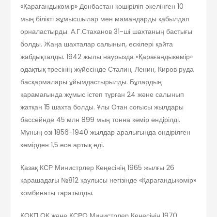
«Қарағандыкөмір» Донбастан көшіріліп әкелінген 10
мың білікті жұмысшылар мен мамандарды қабылдап
орналастырды. А.Г.Стаханов 31-ші шахтаның бастығы
болды. Жаңа шахталар салынып, ескілері қайта
жабдықталды. 1942 жылы наурызда «Қарағандыкөмір»
одақтық тресінің жүйесінде Сталин, Ленин, Киров руда
басқармалары ұйымдастырылды. Бұлардың
қарамағында жұмыс істеп тұрған 24 және салынып
жатқан 15 шахта болды. Ұлы Отан соғысы жылдары
бассейнде 45 млн 899 мың тонна көмір өндірілді.
Мұның өзі 1856-1940 жылдар аралығында өндірілген
көмірден 1,5 есе артық еді.
Қазақ КСР Министрлер Кеңесінің 1965 жылғы 26
қарашадағы №812 қаулысы негізінде «Қарағандыкөмір»
комбинаты таратылды.
КОКП ОК және КСРО Министрлер Кеңесінің 1970