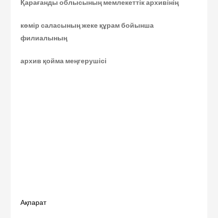
Қарағанды облысының мемлекеттік архивінің
көмір саласының жеке құрам бойынша
филиалының
архив қойма меңгерушісі
Ақпарат