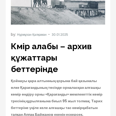
by:
Нұрмұхан Қалқаман
Көмір алабы – архив
құжаттары
беттерінде
Қойнауы қара алтынның қорына бай қазыналы
өлке Қарағандының төсінде орналасқан алғашқы
көмір өндіру орны «Қарағанды» мемлекеттік көмір
тресінің құрылғанына биыл 95 жыл толмақ. Тарих
беттеріне үңіле келе алғашқы тас көмірқабатын
тапқан Аппақ Байжанов екенін ескерсек,