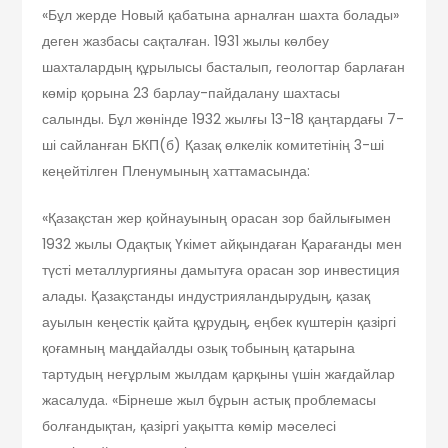
«Бұл жерде Новый қабатына арналған шахта болады»
деген жазбасы сақталған. 1931 жылы көлбеу
шахталардың құрылысы басталып, геологтар барлаған
көмір қорына 23 барлау-пайдалану шахтасы
салынды. Бұл жөнінде 1932 жылғы 13-18 қаңтардағы 7-
ші сайланған БКП(б) Қазақ өлкелік комитетінің 3-ші
кеңейтілген Пленумының хаттамасында:
«Қазақстан жер қойнауының орасан зор байлығымен
1932 жылы Одақтық Үкімет айқындаған Қарағанды мен
түсті металлургияны дамытуға орасан зор инвестиция
алады. Қазақстанды индустрияландырудың, қазақ
ауылын кеңестік қайта құрудың, еңбек күштерін қазіргі
қоғамның маңдайалды озық тобының қатарына
тартудың неғұрлым жылдам қарқыны үшін жағдайлар
жасалуда. «Бірнеше жыл бұрын астық проблемасы
болғандықтан, қазіргі уақытта көмір мәселесі