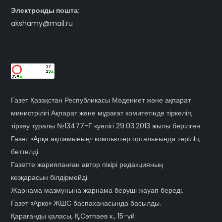
Электронды пошта:
akshamy@mail.ru
Газет Қазақстан Республикасы Мәдениет және ақпарат
министрілігі Ақпарат және мұрағат комитетінде тіркеліп,
тіркеу туралы №13477-Г куәлігі 29.03.2013 жылы берілген.
Газет «Арқа ақшамының» компьютер орталығында терiлiп,
беттелді.
Газетте жарияланған автор пікірі редакцияның
көзқарасын білдірмейді.
Жарнама мазмұнына жарнама беруші жауап береді.
Газет «Арко» ЖШС баспаханасында басылды.
Қарағанды қаласы, Қ.Сәтпаев к., 15-үй