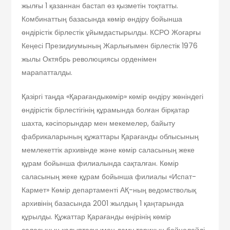
жылғы 1 қазаннан бастап өз қызметін тоқтатты.
Комбинаттың базасында көмір өндіру бойынша
өндірістік бірлестік ұйымдастырылды. КСРО Жоғарғы
Кеңесі Президиумының Жарлығымен бірлестік 1976
жылы Октябрь революциясы орденімен
марапатталды.
Қазіргі таңда «Қарағандыкөмір» көмір өндіру жөніндегі
өндірістік бірлестігінің құрамында болған бірқатар
шахта, кәсіпорындар мен мекемелер, байыту
фабрикаларының құжаттары Қарағанды облысының
мемлекеттік архивінде және көмір саласының жеке
құрам бойынша филиалында сақталған. Көмір
саласының жеке құрам бойынша филиалы «Испат-
Кармет» Көмір департаменті АҚ-ның ведомстволық
архивінің базасында 2001 жылдың 1 қаңтарында
құрылды. Құжаттар Қарағанды өңірінің көмір
саласының қалыптасуымен даму тарихын бейнелейді.