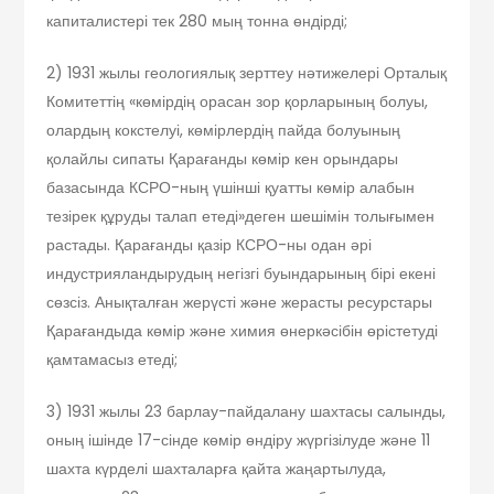
капиталистері тек 280 мың тонна өндірді;
2) 1931 жылы геологиялық зерттеу нәтижелері Орталық
Комитеттің «көмірдің орасан зор қорларының болуы,
олардың кокстелуі, көмірлердің пайда болуының
қолайлы сипаты Қарағанды көмір кен орындары
базасында КСРО-ның үшінші қуатты көмір алабын
тезірек құруды талап етеді»деген шешімін толығымен
растады. Қарағанды қазір КСРО-ны одан әрі
индустрияландырудың негізгі буындарының бірі екені
сөзсіз. Анықталған жерүсті және жерасты ресурстары
Қарағандыда көмір және химия өнеркәсібін өрістетуді
қамтамасыз етеді;
3) 1931 жылы 23 барлау-пайдалану шахтасы салынды,
оның ішінде 17-сінде көмір өндіру жүргізілуде және 11
шахта күрделі шахталарға қайта жаңартылуда,