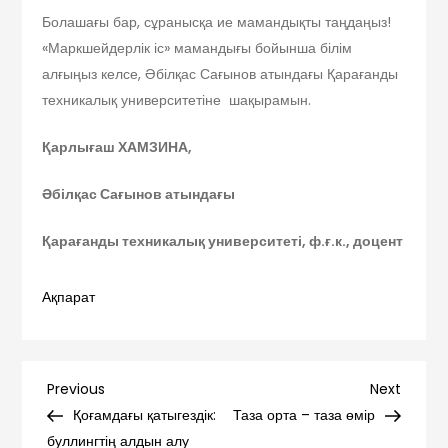
Болашағы бар, сұранысқа ие мамандықты таңдаңыз!
«Маркшейдерлік іс» мамандығы бойынша білім
алғыңыз келсе, Әбілқас Сағынов атындағы Қарағанды
техникалық университетіне шақырамын.
Қарлығаш ХАМЗИНА,
Әбілқас Сағынов атындағы
Қарағанды техникалық университеті, ф.ғ.к., доцент
Ақпарат
Навигация
Previous
Next
Previous
Next
Post
Post
Қоғамдағы қатыгездік:
Таза орта – таза өмір
по
буллингтің алдын алу