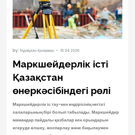
by:
Нұрмұхан Қалқаман
Маркшейдерлік істің
Қазақстан
өнеркәсібіндегі рөлі
Маркшейдерлік іс тау-кен өндірісінің негізгі
салаларының бірі болып табылады. Маркшейдер
мамандар пайдалы қазбалар кен орындарын
игеруд
е
өлшеу, жоспарлау және бақылаумен