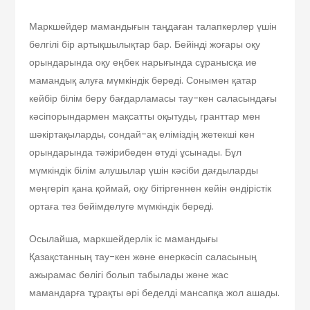
Маркшейдер мамандығын таңдаған талапкерлер үшін
белгілі бір артықшылықтар бар. Бейінді жоғары оқу
орындарында оқу еңбек нарығында сұранысқа ие
мамандық алуға мүмкіндік береді. Сонымен қатар
кейбір білім беру бағдарламасы тау-кен саласындағы
кәсіпорындармен мақсатты оқытуды, гранттар мен
шәкіртақыларды, сондай-ақ еліміздің жетекші кен
орындарында тәжірибеден өтуді ұсынады. Бұл
мүмкіндік білім алушылар үшін кәсіби дағдыларды
меңгеріп қана қоймай, оқу бітіргеннен кейін өндірістік
ортаға тез бейімделуге мүмкіндік береді.
Осылайша, маркшейдерлік іс мамандығы
Қазақстанның тау-кен және өнеркәсіп саласының
ажырамас бөлігі болып табылады және жас
мамандарға тұрақты әрі беделді мансапқа жол ашады.