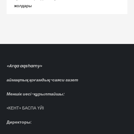
жолдары
записям
«Arqa aqshamy»
аймақтық қоғамдық-саяси газет
Меншік иесі-құрылтайшы:
«КЕНТ» БАСПА ҮЙІ
Директоры: