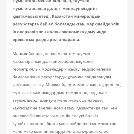
жұмыстарымен
айналысып, тау-кен
жұмыстарының дәлдігі мен қауіпсіздігін
қамтамасыз етеді. Қазақстан минералдық
ресурстарға бай ел болғандықтан, маркшейдерлік
іс өнеркәсіп пен жалпы экономика дамуын
д
а
ерекше маңызды рөл атқарады.
Маркшейдердің негізгі міндеті – тау-кен
қазбаларының дәл топографиялық және
геометриялық модельдерін жасау, өндіріс көлемін
бақылау және ресурстарды ұтымды пайдалануды
қамтамасыз ету. Маркшейдер маманының атқарған оң
жұмысы кәсіпорындардың тиімділігіне, өндірістік
тәуекелдерді азайтуға және жұмысшылардың
қауіпсіздігіне тікелей әсер етеді. Қазақстанда тау-кен
өнеркәсібі ішкі жалпы өнімнің елеулі бөлігін
құрайтындықтан, білікті маркшейдерлер мемлекеттік
және жеке компанияларда жоғары сұранысқа ие.