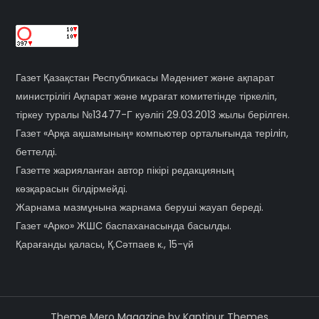
Газет Қазақстан Республикасы Мәдениет және ақпарат
министрілігі Ақпарат және мұрағат комитетінде тіркеліп,
тіркеу туралы №13477-Г куәлігі 29.03.2013 жылы берілген.
Газет «Арқа ақшамының» компьютер орталығында терiлiп,
беттелді.
Газетте жарияланған автор пікірі редакцияның
көзқарасын білдірмейді.
Жарнама мазмұнына жарнама беруші жауап береді.
Газет «Арко» ЖШС баспаханасында басылды.
Қарағанды қаласы, Қ.Сәтпаев к., 15-үй
Theme Mero Magazine by
Kantipur Themes