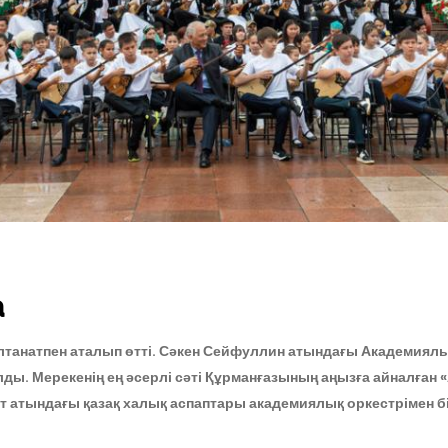
а
лтанатпен аталып өтті. Сәкен Сейфуллин атындағы Академиял
. Мерекенің ең әсерлі сәті Құрманғазының аңызға айналған «
т атындағы қазақ халық аспаптары академиялық оркестрімен б