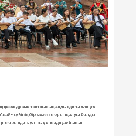
ық қазақ драма театрының алдындағы алаңға
Адай» күйінің бір мезетте орындалуы болды.
ірге орындап, ұлттық өнердің айбынын