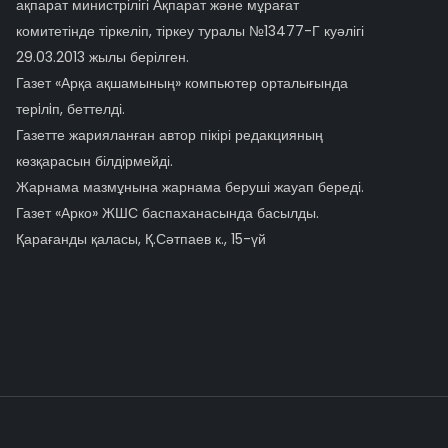
ақпарат министрілігі Ақпарат және мұрағат
комитетінде тіркеліп, тіркеу туралы №13477-Г куәлігі
29.03.2013 жылы берілген.
Газет «Арқа ақшамының» компьютер орталығында
терiлiп, беттелді.
Газетте жарияланған автор пікірі редакцияның
көзқарасын білдірмейді.
Жарнама мазмұнына жарнама беруші жауап береді.
Газет «Арко» ЖШС баспаханасында басылды.
Қарағанды қаласы, Қ.Сәтпаев к., 15-үй