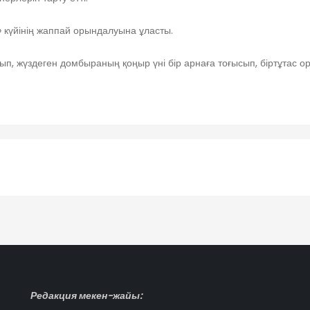
» күйінің жаппай орындалуына ұласты.
, жүздеген домбыраның қоңыр үні бір арнаға тоғысып, біртұтас орке
Редакция мекен-жайы: