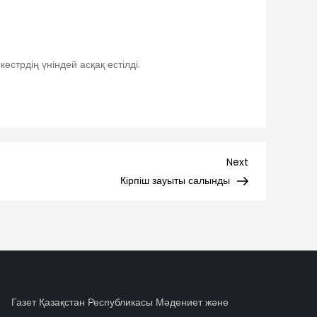
стрдің үніндей асқақ естілді.
Next
Next
Post
Кірпіш зауыты салынды
Газет Қазақстан Республикасы Мәдениет және