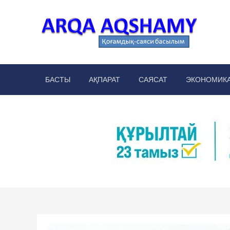
Skip
to
content
Arq
аймақт
БАСТЫ
АҚПАРАТ
САЯСАТ
ЭКОНОМИК