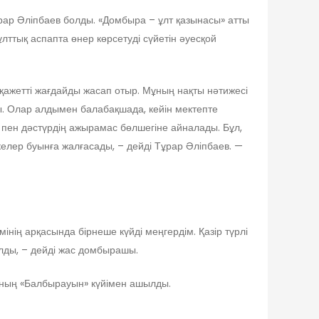
Тұрар Әліпбаев болды. «Домбыра – ұлт қазынасы» атты
лттық аспапта өнер көрсетуді сүйетін әуесқой
қажетті жағдайды жасап отыр. Мұның нақты нәтижесі
ады. Олар алдымен балабақшада, кейін мектепте
пен дәстүрдің ажырамас бөлшегіне айналады. Бұл,
елер буынға жалғасады, – дейді Тұрар Әліпбаев. —
інің арқасында бірнеше күйді меңгердім. Қазір түрлі
алды, – дейді жас домбырашы.
ының «Балбырауын» күйімен ашылды.