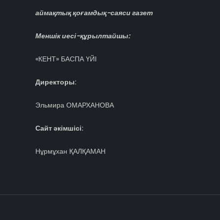
аймақтық қоғамдық-саяси газет
Меншік иесі-құрылтайшы:
«КЕНТ» БАСПА ҮЙІ
Директоры:
Эльмира ОМАРХАНОВА
Сайт әкімшісі:
Нұрмұхан ҚАЛҚАМАН