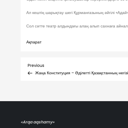
Ал кештің шарықтау шегі Құрманғазының әйгілі «Адай
Сол сәтте театр алдындағы алаң алып сахнаға айналып
Ақпарат
Навигация
Previous
Previous
Post
Жаңа Конституция – Әділетті Қазақстанның негізі
по
записям
«Arqa aqshamy»