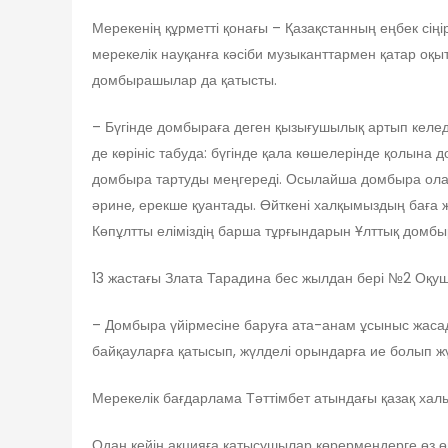
Мерекенің құрметті қонағы – Қазақстанның еңбек сіңі
мерекелік науқанға кәсіби музыканттармен қатар оқыт
домбырашылар да қатысты.
– Бүгінде домбыраға деген қызығушылық артып келеді
де көрініс табуда: бүгінде қала көшелерінде қолына 
домбыра тартуды меңгереді. Осылайша домбыра олар
әрине, ерекше қуантады. Өйткені халқымыздың баға 
Көпұлтты еліміздің барша тұрғындарын Ұлттық домбы
13 жастағы Злата Тарадина бес жылдан бері №2 Оқу
– Домбыра үйірмесіне баруға ата-анам ұсыныс жасады.
байқауларға қатысып, жүлделі орындарға ие болып ж
Мерекелік бағдарлама Тәттімбет атындағы қазақ ха
Одан кейін акцияға қатысушылар көрермендерге өз өн