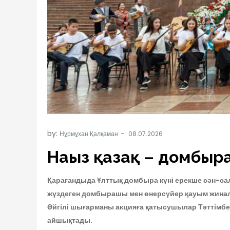
by:
Нұрмұхан Қалқаман
Нағыз қазақ – домбыр
Қарағандыда Ұлттық домбыра күні ерекше сән-са
жүздеген домбырашы мен өнерсүйер қауым жиналды
Әйгілі шығарманы акцияға қатысушылар Тәттімбе
айшықтады.