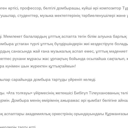
рген әртісі, профессор, белгілі домбырашы, күйші әрі композитор 
ушылар, студенттер, музыка мектептерінің тәрбиеленушілері және ұ
. Мемлекет балалардың ұлттық аспапта тегін білім алуына барлық 
домбыра ұстаған түрлі ұлттың бүлдіршіндерін жиі кездестіруге бол
дың санасында жай ғана музыкалық аспап емес, ұлттық мәдениет 
жетпес рухани мұрасы жас ұрпақтың бойында осылайша сақталып, к
ра күнімен шын жүректен құттықтаймын!
шылар сарайында домбыра тартуды үйреніп келеді.
 «Ата толғауы» үйірмесінің жетекшісі Бибігүл Тілеуханованың тәлім
үрмін. Домбыра менің өмірімнің ажырамас әрі қымбат бөлігіне айн
лық аспаптары академиялық оркестрінің орындауындағы Құрманғаз
ерлерін тарту етті.