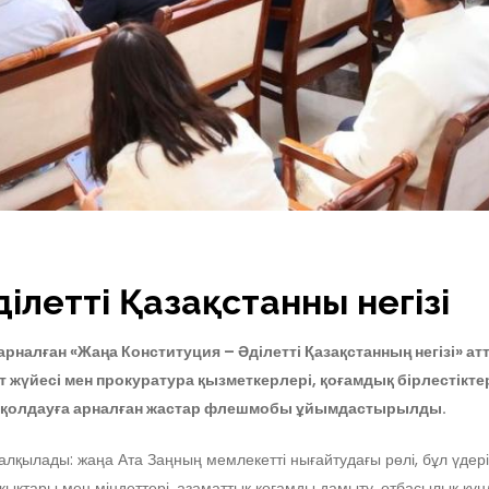
ілетті Қазақстанның негізі
рналған «Жаңа Конституция – Әділетті Қазақстанның негізі» ат
от жүйесі мен прокуратура қызметкерлері, қоғамдық бірлестік
ы қолдауға арналған жастар флешмобы ұйымдастырылды.
лқылады: жаңа Ата Заңның мемлекетті нығайтудағы рөлі, бұл үдері
құқықтары мен міндеттері, азаматтық қоғамды дамыту, отбасылық құ