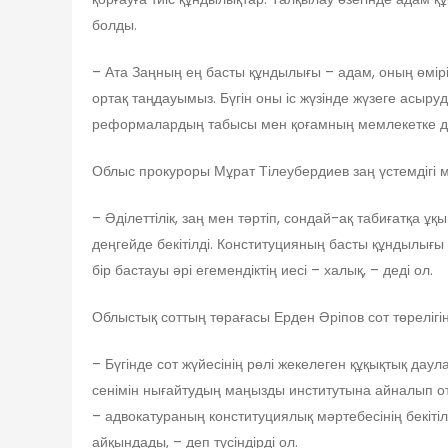
болды.
– Ата Заңның ең басты құндылығы – адам, оның өмір
ортақ таңдауымыз. Бүгін оны іс жүзінде жүзеге асы
реформалардың табысы мен қоғамның мемлекетке дег
Облыс прокуроры Мұрат Тілеубердиев заң үстемдігі
– Әділеттілік, заң мен тәртіп, сондай-ақ табиғатқа
деңгейде бекітілді. Конституцияның басты құндылығы –
бір бастауы әрі егемендіктің иесі – халық, – деді ол.
Облыстық соттың төрағасы Ерден Әріпов сот төрелігі
– Бүгінде сот жүйесінің рөлі жекелеген құқықтық д
сенімін нығайтудың маңызды институтына айналып от
– адвокатураның конституциялық мәртебесінің бекіті
айқындады, – деп түсіндірді ол.