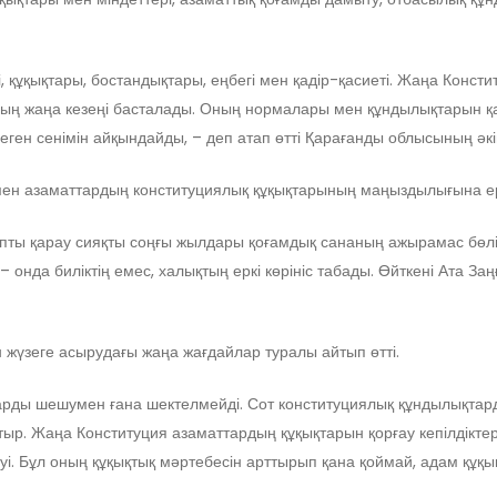
і, құқықтары, бостандықтары, еңбегі мен қадір-қасиеті. Жаңа Кон
рудың жаңа кезеңі басталады. Оның нормалары мен құндылықтарын қ
ен сенімін айқындайды, – деп атап өтті Қарағанды облысының әкі
 мен азаматтардың конституциялық құқықтарының маңыздылығына е
 ұқыпты қарау сияқты соңғы жылдары қоғамдық сананың ажырамас бөл
 онда биліктің емес, халықтың еркі көрініс табады. Өйткені Ата Заң
н жүзеге асырудағы жаңа жағдайлар туралы айтып өтті.
ауларды шешумен ғана шектелмейді. Сот конституциялық құндылықта
ыр. Жаңа Конституция азаматтардың құқықтарын қорғау кепілдіктер
луі. Бұл оның құқықтық мәртебесін арттырып қана қоймай, адам құ