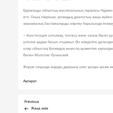
Қарағанды облыстық мәслихатының төрағасы Нұркен Қ
өтті. Оның пікірінше, қоғамдық диалогтың жаңа жүйе
заңнамалық бастамаларды әзірлеу барысында ескер
– Конституция ынтымақ, топтасу және халық бірлігі р
үлгісіне қадам басып отырмыз. Өз тиімділігін дәлел
олар облыстық Қоғамдық кеңестің қызметіне ықпалда
Вилен Молотов-Лучанский.
Форум соңында өңірдің дамуына үлес қосқан қоғам ө
Ақпарат
Навигация
Previous
Previous
Post
Жаңа әкім