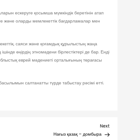
ларын ескеруге қосымша мүмкіндік беретінін атап
зуге және оларды мемлекеттік бағдарламалар мен
млекеттік, саяси және қоғамдық құрылыстың жаңа
шінде өңірдің этномәдени бірлестіктері де бар. Енді
 облыстық еврей мәдениеті орталығының төрағасы
асылымын салтанатты түрде табыстау рәсімі өтті.
Next
Next
Post
Нағыз қазақ – домбыра