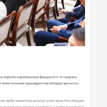
ты өңірлік сарапшылық форум өтті. Іс-шараға
тер және ғылыми қауымдастық өкілдері қатысты.
ске әрбір азаматтың қосатын үлесі және Конституция
ндылықтар мен қоғамдық келісімді нығайту мәселелері