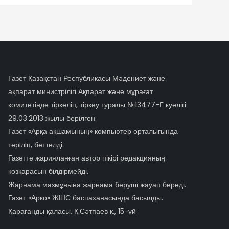
Газет Қазақстан Республикасы Мәдениет және
ақпарат министрілігі Ақпарат және мұрағат
комитетінде тіркеліп, тіркеу туралы №13477-Г куәлігі
29.03.2013 жылы берілген.
Газет «Арқа ақшамының» компьютер орталығында
терiлiп, беттелді.
Газетте жарияланған автор пікірі редакцияның
көзқарасын білдірмейді.
Жарнама мазмұнына жарнама беруші жауап береді.
Газет «Арко» ЖШС баспаханасында басылды.
Қарағанды қаласы, Қ.Сәтпаев к., 15-үй