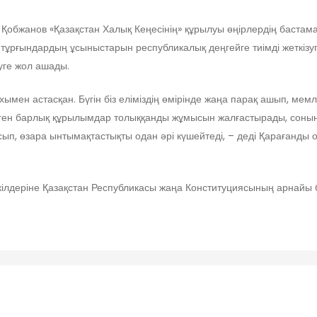
обжанов «Қазақстан Халық Кеңесінің» құрылуы өңірлердің бастама
сі тұрғындардың ұсыныстарын республикалық деңгейге тиімді жеткі
уге жол ашады.
ухымен астасқан. Бүгін біз еліміздің өмірінде жаңа парақ ашып, ме
деген барлық құрылымдар толыққанды жұмысын жалғастырады, соның і
сып, өзара ынтымақтастықты одан әрі күшейтеді, – деді Қарағанды
кілдеріне Қазақстан Республикасы жаңа Конституциясының арнайы б