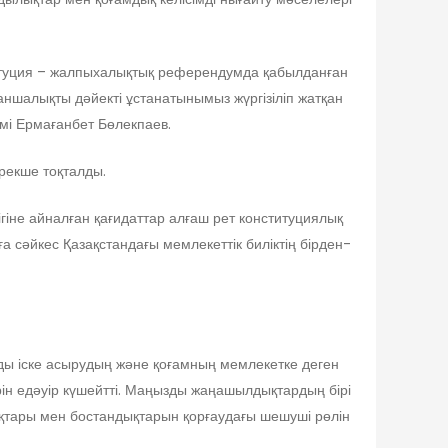
ституция – жалпыхалықтық референдумда қабылданған
аншалықты дәйекті ұстанатынымыз жүргізіліп жатқан
мі Ермағанбет Бөлекпаев.
рекше тоқталды.
ігіне айналған қағидаттар алғаш рет конституциялық
ға сәйкес Қазақстандағы мемлекеттік биліктің бірден-
рды іске асырудың және қоғамның мемлекетке деген
ін едәуір күшейтті. Маңызды жаңашылдықтардың бірі
қықтары мен бостандықтарын қорғаудағы шешуші рөлін