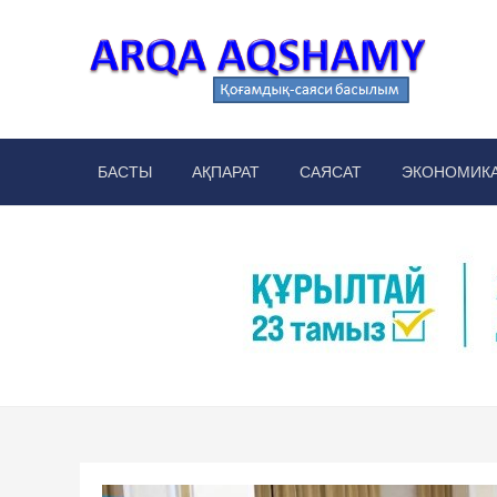
Skip
to
content
Arq
аймақт
БАСТЫ
АҚПАРАТ
САЯСАТ
ЭКОНОМИК