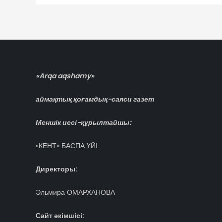
по
записям
«Arqa aqshamy»
аймақтық қоғамдық-саяси газет
Меншік иесі-құрылтайшы:
«КЕНТ» БАСПА ҮЙІ
Директоры:
Эльмира ОМАРХАНОВА
Сайт әкімшісі: