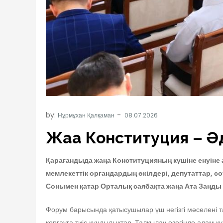
by:
Нұрмұхан Қалқаман
Жаңа Конституция – Әд
Қарағандыда жаңа Конституцияның күшіне енуіне а
мемлекеттік органдардың өкілдері, депутаттар, с
Сонымен қатар Орталық саябақта жаңа Ата Заңд
Форум барысында қатысушылар үш негізгі мәселені та
қорғауға тиіс құндылықтар. Талқылау өзегінде адам 