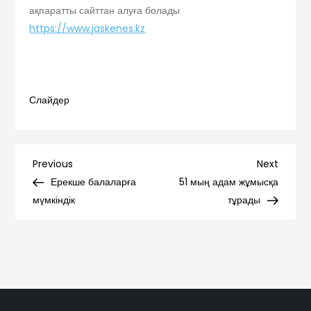
ақпаратты сайттан алуға болады
https://www.jaskenes.kz
Слайдер
Навигация
Previous
Next
Previous
Next
Post
Post
Ерекше балаларға
51 мың адам жұмысқа
по
мүмкіндік
тұрады
записям