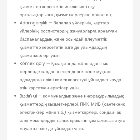
қызметтер көрсететін инклюзивті оқу
орталықтарының қызметкерлеріне арналған;
Adamgerşılık — балалар үйлерінің, қарттар
үйлерінің, хоспистердің, жануарларға арналған
баспаналардың жəне осындай əлеуметтік
қызметтер көрсететін өзге де ұйымдардың
қызметкерлері үшін;
Kömek qoly — Қазақстанда жəне одан тыс
жерлерде зардап шеккендерге жəне мұқтаж
адамдарға ерікті көмек көрсетуді ұйымдастыруда
өзін көрсеткен еріктілер үшін;
Bızdıñ üi — коммуналдық жəне инфрақұрылымдық
қызметтердің қызметкерлері, ПИК, МИБ (сантехник,
электриктер жəне т. б.) қызметкерлері, сондай-ақ
елді мекендердің тыныстіршілігін қамтамасыз етуге
жауапты өзге де ұйымдар үшін.