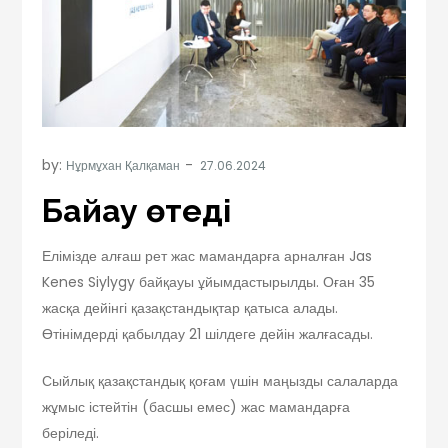
by:
Нұрмұхан Қалқаман
Байқау өтеді
Елімізде алғаш рет жас мамандарға арналған Jas
Kenes Siylygy байқауы ұйымдастырылды. Оған 35
жасқа дейінгі қазақстандықтар қатыса алады.
Өтінімдерді қабылдау 21 шілдеге дейін жалғасады.
Сыйлық қазақстандық қоғам үшін маңызды салаларда
жұмыс істейтін (басшы емес) жас мамандарға
беріледі.