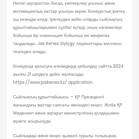
Негізгі ақпараттан басқа, үміткерлер ұсыныс жəне
мотивациялық хаттар ұсынуы керек. Конкурстық іріктеу
үш кезеңде өтеді. Іріктеуден кейін оларды сыйлықтың
құрылтайшыларымен сұхбат күтеді, оның нəтижелері
бойынша əр номинация бойынша екі жеңімпаз
таңдалады. Jas Kenes Siylygy лауреаттары миллион
теңгеден алады.
Конкурсқа қатысуға өтінімдерді қабылдау сайтта 2024
жылғы 21 шілдеге дейін жалғасады
https://www.jaskenes.kz/ application.
Сыйлықтың құрылтайшысы — ҚР Президенті
жанындағы жастар саясаты жөніндегі кеңес. Жоба ҚР
Мəдениет жəне ақпарат министрлігінің қолдауымен
жүзеге асырылуда.
Сыйлықақы жəне кеңес қызметі туралы толығырақ