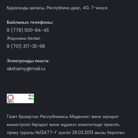
Қарағанды қаласы, Республика даңғ., 40, 7-кеңсе.
Байланыс телефоны:
8 (778) 500-84-45
Жарнама бөлімі:
8 (701) 317-35-98
Электронды пошта:
akshamy@mail.ru
Газет Қазақстан Республикасы Мәдениет және ақпарат
министрілігі Ақпарат және мұрағат комитетінде тіркеліп,
тіркеу туралы №13477-Г куәлігі 29.03.2013 жылы берілген.