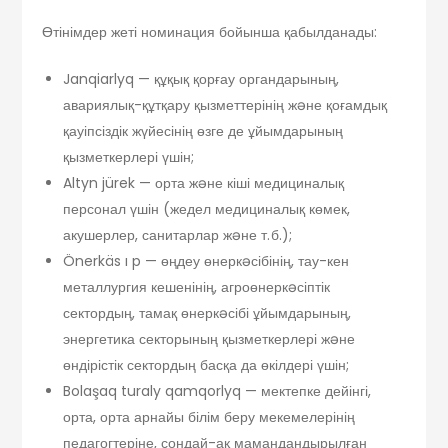
Өтінімдер жеті номинация бойынша қабылданады:
Janqiarlyq — құқық қорғау органдарының,
авариялық-құтқару қызметтерінің жəне қоғамдық
қауіпсіздік жүйесінің өзге де ұйымдарының
қызметкерлері үшін;
Altyn jürek — орта жəне кіші медициналық
персонал үшін (жедел медициналық көмек,
акушерлер, санитарлар жəне т. б.);
Önerkäs ı p — өңдеу өнеркəсібінің, тау-кен
металлургия кешенінің, агроөнеркəсіптік
сектордың, тамақ өнеркəсібі ұйымдарының,
энергетика секторының қызметкерлері жəне
өндірістік сектордың басқа да өкілдері үшін;
Bolaşaq turaly qamqorlyq — мектепке дейінгі,
орта, орта арнайы білім беру мекемелерінің
педагогтеріне, сондай-ақ мамандандырылған