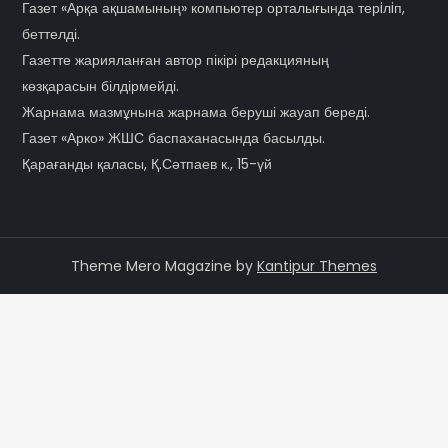
Газет «Арқа ақшамының» компьютер орталығында терiлiп,
беттелді.
Газетте жарияланған автор пікірі редакцияның
көзқарасын білдірмейді.
Жарнама мазмұнына жарнама беруші жауап береді.
Газет «Арко» ЖШС баспаханасында басылды.
Қарағанды қаласы, Қ.Сәтпаев к., 15-үй
Theme Mero Magazine by
Kantipur Themes