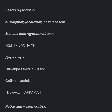
«Arqa aqshamy»
аймақтық қоғамдық-саяси газет
Меншік иесі-құрылтайшы:
«КЕНТ» БАСПА ҮЙІ
Директоры:
Эльмира ОМАРХАНОВА
Сайт әкімшісі:
Нұрмұхан ҚАЛҚАМАН
Редакция мекен-жайы: